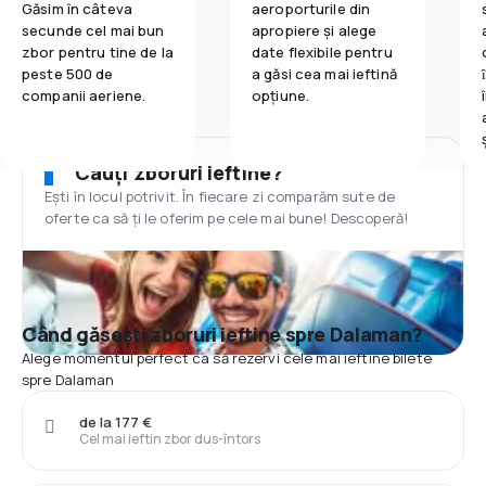
Găsim în câteva
aeroporturile din
secunde cel mai bun
apropiere și alege
zbor pentru tine de la
date flexibile pentru
peste 500 de
a găsi cea mai ieftină
companii aeriene.
opțiune.
Cauți zboruri ieftine?
Ești în locul potrivit. În fiecare zi comparăm sute de
oferte ca să ți le oferim pe cele mai bune! Descoperă!
Când găsești zboruri ieftine spre Dalaman?
Alege momentul perfect ca să rezervi cele mai ieftine bilete
spre Dalaman
de la 177 €
Cel mai ieftin zbor dus-întors