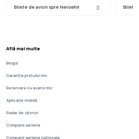
Bilete de avion spre Nevsehir
Bilete 
Află mai multe
Blogul
Garanția prețului mic
Rezervare cu avans mic
Aplicație mobilă
Radar de zboruri
Companii aeriene
Companii aeriene naţionale