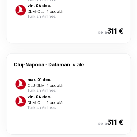
vin. 04 dec.
DLM
-
CLJ
·
1 escală
Turkish Airlines
311 €
de la
Cluj-Napoca
-
Dalaman
4 zile
mar. 01 dec.
CLJ
-
DLM
·
1 escală
Turkish Airlines
vin. 04 dec.
DLM
-
CLJ
·
1 escală
Turkish Airlines
311 €
de la