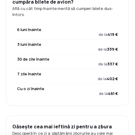
cumpăra bilete de avion?
Află cu cât timp înainte merită să cumperi bilete dus-
întors.
6 luni înainte
de la
419 €
3 luni înainte
de la
339 €
30 de zile înainte
de la
337 €
7 zile înainte
de la
402 €
Cu o zi înainte
de la
461 €
Găsește cea mai ieftină zi pentru a zbura
Descoperă în ce zi a săptămânii zborurile au cele mai