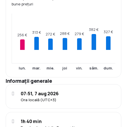
bune prețuri
382 €
327 €
313 €
288 €
279 €
272 €
256 €
lun.
mar.
mie.
joi
vin.
sâm.
dum.
Informații generale
07:51, 7 aug 2026
Ora locală (UTC+3)
1h 40 min