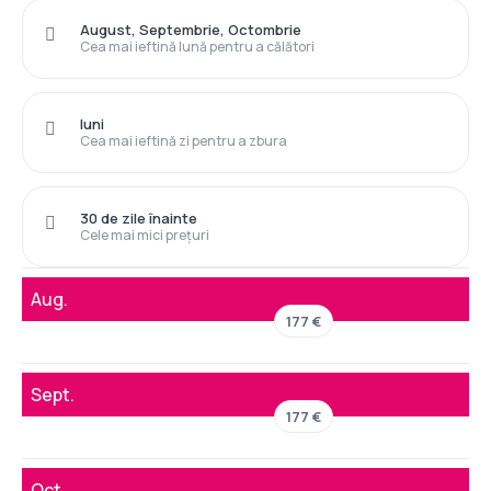
August, Septembrie, Octombrie
Cea mai ieftină lună pentru a călători
luni
Cea mai ieftină zi pentru a zbura
30 de zile înainte
Cele mai mici prețuri
Aug.
177 €
Sept.
177 €
Oct.