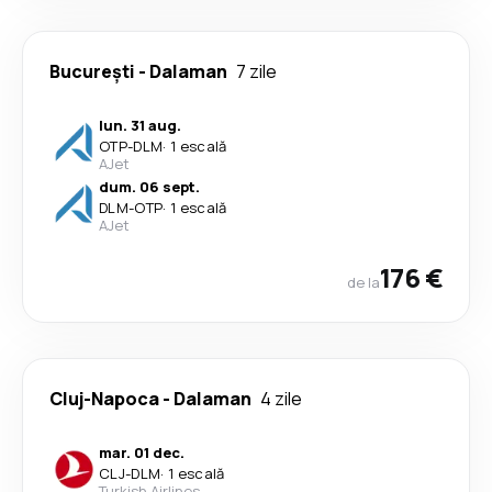
București
-
Dalaman
7 zile
lun. 31 aug.
OTP
-
DLM
·
1 escală
AJet
dum. 06 sept.
DLM
-
OTP
·
1 escală
AJet
176 €
de la
Cluj-Napoca
-
Dalaman
4 zile
mar. 01 dec.
CLJ
-
DLM
·
1 escală
Turkish Airlines