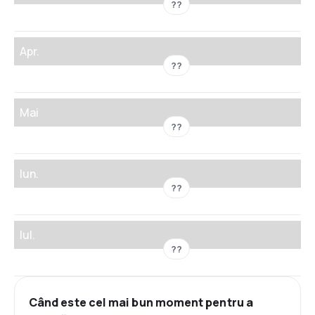
??
Apr.
??
Mai
??
Iun.
??
Iul.
??
Când este cel mai bun moment pentru a