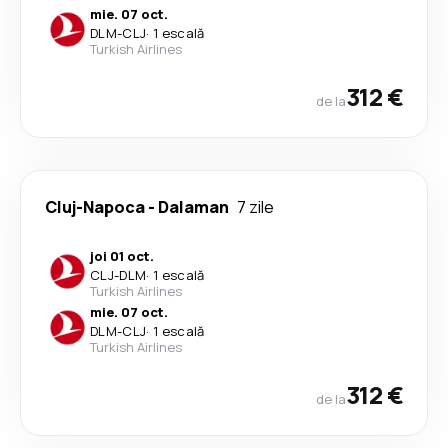
mie. 07 oct.
DLM
-
CLJ
·
1 escală
Turkish Airlines
312 €
de la
Cluj-Napoca
-
Dalaman
7 zile
joi 01 oct.
CLJ
-
DLM
·
1 escală
Turkish Airlines
mie. 07 oct.
DLM
-
CLJ
·
1 escală
Turkish Airlines
312 €
de la