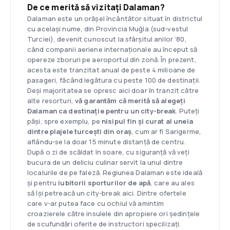
De ce merită să vizitați Dalaman?
Dalaman este un orășel încântător situat în districtul
cu același nume, din Provincia Muğla (sud-vestul
Turciei), devenit cunoscut la sfârșitul anilor ’80,
când companii aeriene internaționale au început să
opereze zboruri pe aeroportul din zonă. În prezent,
acesta este tranzitat anual de peste 4 milioane de
pasageri, făcând legătura cu peste 100 de destinații.
Deși majoritatea se opresc aici doar în tranzit către
alte resorturi,
vă garantăm că merită să alegeți
Dalaman ca destinație pentru un city-break
. Puteți
păși, spre exemplu, pe
nisipul fin și curat al uneia
dintre plajele turcești din oraș
, cum ar fi Sarigerme,
aflându-se la doar 15 minute distanță de centru.
După o zi de scăldat în soare, cu siguranță vă veți
bucura de un deliciu culinar servit la unul dintre
localurile de pe faleză. Regiunea Dalaman este ideală
și pentru
iubitorii sporturilor de apă
, care au ales
să își petreacă un city-break aici. Dintre ofertele
care v-ar putea face cu ochiul vă amintim
croazierele către insulele din apropiere ori ședințele
de scufundări oferite de instructori specilizați.