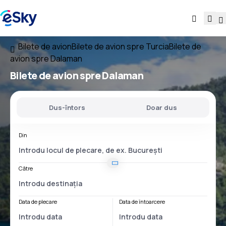
Bilete de avion
Bilete de avion spre Turcia
Bilete de
avion spre Dalaman
Bilete de avion spre Dalaman
Dus-întors
Doar dus
Din
Către
Data de plecare
Data de întoarcere