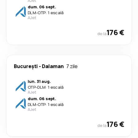
AJet
dum. 06 sept.
DLM
-
OTP
·
1 escală
AJet
176 €
de la
București
-
Dalaman
7 zile
lun. 31 aug.
OTP
-
DLM
·
1 escală
AJet
dum. 06 sept.
DLM
-
OTP
·
1 escală
AJet
176 €
de la