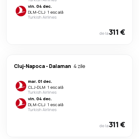
vin. 04 dec.
DLM
-
CLJ
·
1 escală
Turkish Airlines
311 €
de la
Cluj-Napoca
-
Dalaman
4 zile
mar. 01 dec.
CLJ
-
DLM
·
1 escală
Turkish Airlines
vin. 04 dec.
DLM
-
CLJ
·
1 escală
Turkish Airlines
311 €
de la