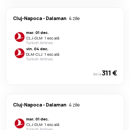
Cluj-Napoca
-
Dalaman
4 zile
mar. 01 dec.
CLJ
-
DLM
·
1 escală
Turkish Airlines
vin. 04 dec.
DLM
-
CLJ
·
1 escală
Turkish Airlines
311 €
de la
Cluj-Napoca
-
Dalaman
4 zile
mar. 01 dec.
CLJ
-
DLM
·
1 escală
Turkish Airlines