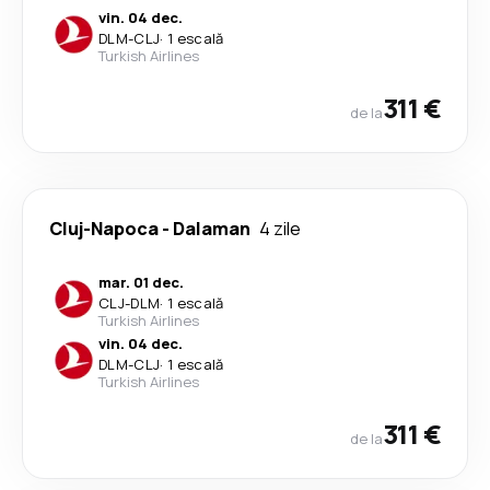
vin. 04 dec.
DLM
-
CLJ
·
1 escală
Turkish Airlines
311 €
de la
Cluj-Napoca
-
Dalaman
4 zile
mar. 01 dec.
CLJ
-
DLM
·
1 escală
Turkish Airlines
vin. 04 dec.
DLM
-
CLJ
·
1 escală
Turkish Airlines
311 €
de la