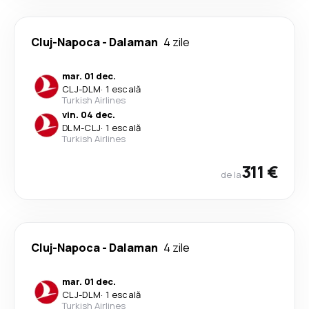
Cluj-Napoca
-
Dalaman
4 zile
mar. 01 dec.
CLJ
-
DLM
·
1 escală
Turkish Airlines
vin. 04 dec.
DLM
-
CLJ
·
1 escală
Turkish Airlines
311 €
de la
Cluj-Napoca
-
Dalaman
4 zile
mar. 01 dec.
CLJ
-
DLM
·
1 escală
Turkish Airlines