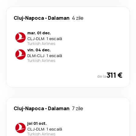
Cluj-Napoca
-
Dalaman
4 zile
mar. 01 dec.
CLJ
-
DLM
·
1 escală
Turkish Airlines
vin. 04 dec.
DLM
-
CLJ
·
1 escală
Turkish Airlines
311 €
de la
Cluj-Napoca
-
Dalaman
7 zile
joi 01 oct.
CLJ
-
DLM
·
1 escală
Turkish Airlines