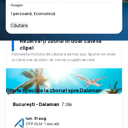
Pasageri
Căutare
Rezervă-ți zborul în doar câteva
clipe!
Folosește motorul de căutare de mai sus. Spune-ne unde
și când vrei să zbori, iar noi ne ocupăm de rest.
Oferte speciale la zboruri spre Dalaman
București
-
Dalaman
7 zile
lun. 31 aug.
OTP
-
DLM
·
1 escală