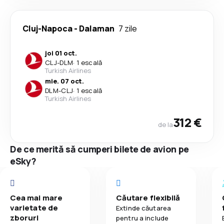
Cluj-Napoca
-
Dalaman
7 zile
joi 01 oct.
CLJ
-
DLM
·
1 escală
Turkish Airlines
mie. 07 oct.
DLM
-
CLJ
·
1 escală
Turkish Airlines
312 €
de la
De ce merită să cumperi bilete de avion pe
eSky?
Cea mai mare
Căutare flexibilă
varietate de
Extinde căutarea
zboruri
pentru a include