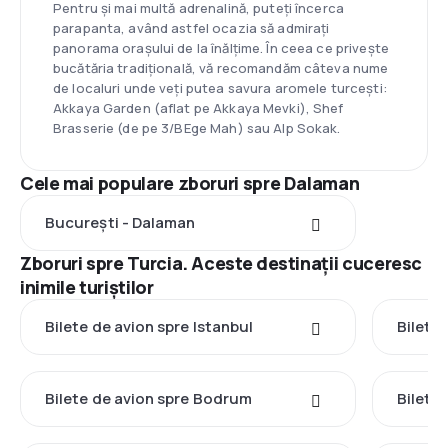
Pentru și mai multă adrenalină, puteți încerca
parapanta, având astfel ocazia să admirați
panorama orașului de la înălțime. În ceea ce privește
bucătăria tradițională, vă recomandăm câteva nume
de localuri unde veți putea savura aromele turcești:
Akkaya Garden (aflat pe Akkaya Mevki), Shef
Brasserie (de pe 3/BEge Mah) sau Alp Sokak.
Cele mai populare zboruri spre Dalaman
București - Dalaman
Zboruri spre Turcia. Aceste destinații cuceresc
inimile turiștilor
Bilete de avion spre Istanbul
Bilete
Bilete de avion spre Bodrum
Bilete