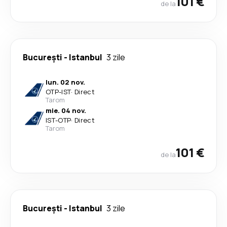
101 €
de la
București
-
Istanbul
3 zile
lun. 02 nov.
OTP
-
IST
·
Direct
Tarom
mie. 04 nov.
IST
-
OTP
·
Direct
Tarom
101 €
de la
București
-
Istanbul
3 zile