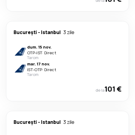
de la
București
-
Istanbul
3 zile
dum. 15 nov.
OTP
-
IST
·
Direct
Tarom
mar. 17 nov.
IST
-
OTP
·
Direct
Tarom
101 €
de la
București
-
Istanbul
3 zile