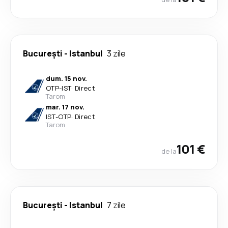
București
-
Istanbul
3 zile
dum. 15 nov.
OTP
-
IST
·
Direct
Tarom
mar. 17 nov.
IST
-
OTP
·
Direct
Tarom
101 €
de la
București
-
Istanbul
7 zile