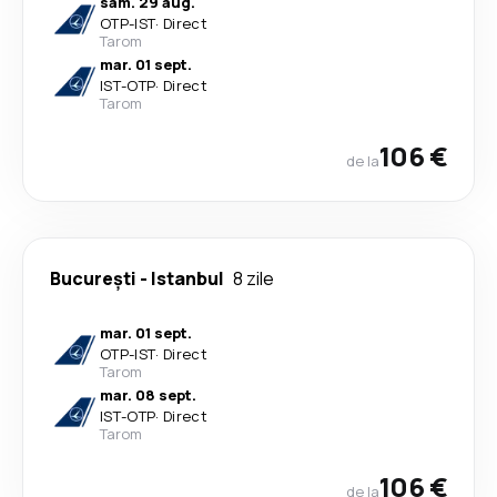
sâm. 29 aug.
OTP
-
IST
·
Direct
Tarom
mar. 01 sept.
IST
-
OTP
·
Direct
Tarom
106 €
de la
București
-
Istanbul
8 zile
mar. 01 sept.
OTP
-
IST
·
Direct
Tarom
mar. 08 sept.
IST
-
OTP
·
Direct
Tarom
106 €
de la