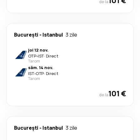
101 €
de la
București
-
Istanbul
3 zile
joi 12 nov.
OTP
-
IST
·
Direct
Tarom
sâm. 14 nov.
IST
-
OTP
·
Direct
Tarom
101 €
de la
București
-
Istanbul
3 zile