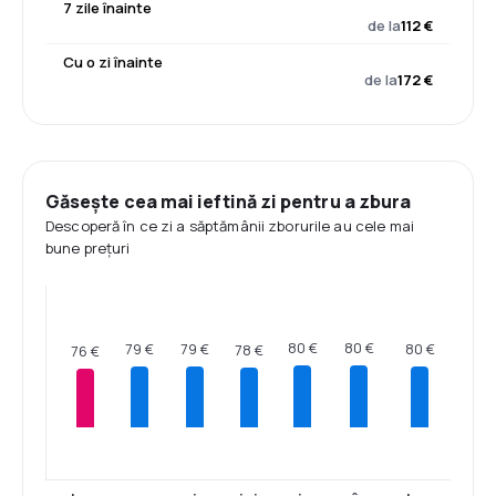
7 zile înainte
de la
112 €
Cu o zi înainte
de la
172 €
Găsește cea mai ieftină zi pentru a zbura
Descoperă în ce zi a săptămânii zborurile au cele mai
bune prețuri
80 €
80 €
80 €
79 €
79 €
78 €
76 €