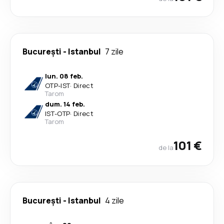
București
-
Istanbul
7 zile
lun. 08 feb.
OTP
-
IST
·
Direct
Tarom
dum. 14 feb.
IST
-
OTP
·
Direct
Tarom
101 €
de la
București
-
Istanbul
4 zile