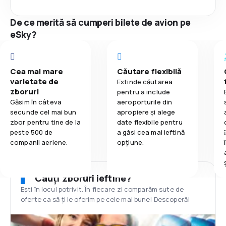
De ce merită să cumperi bilete de avion pe
eSky?
Cea mai mare
Căutare flexibilă
varietate de
Extinde căutarea
zboruri
pentru a include
Găsim în câteva
aeroporturile din
secunde cel mai bun
apropiere și alege
zbor pentru tine de la
date flexibile pentru
peste 500 de
a găsi cea mai ieftină
companii aeriene.
opțiune.
Cauți zboruri ieftine?
Ești în locul potrivit. În fiecare zi comparăm sute de
oferte ca să ți le oferim pe cele mai bune! Descoperă!