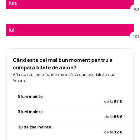
Iun.
101
Iul.
101
Când este cel mai bun moment pentru a
cumpăra bilete de avion?
Află cu cât timp înainte merită să cumperi bilete dus-
întors.
6 luni înainte
de la
97 €
3 luni înainte
de la
86 €
30 de zile înainte
de la
92 €