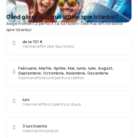
Când găsești zboruri ieftine spre Istanbul?
Alege momentul perfect ca să rezervi cele mai ieftine bilete
spre Istanbul
de la 101 €
Cel mai ieftin zbor dus-întors
Februarie, Martie, Aprilie, Mai, Iunie, Iulie, August,
Septembrie, Octombrie, Noiembrie, Decembrie
Cea mai ieftină lună pentru a călători
luni
Cea mai ieftină zi pentru a zbura
3 luni înainte
Cele mai mici prețuri