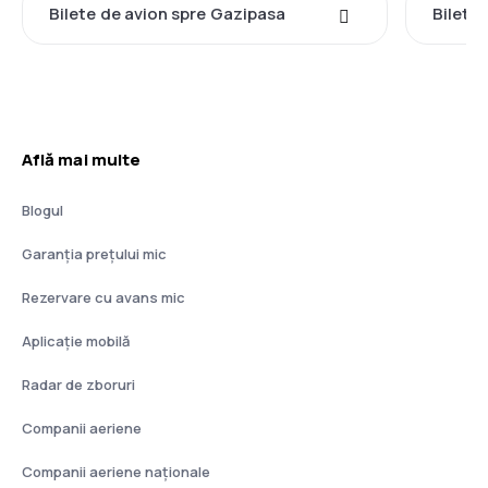
Bilete de avion spre Gazipasa
Bilete
Află mai multe
Blogul
Garanția prețului mic
Rezervare cu avans mic
Aplicație mobilă
Radar de zboruri
Companii aeriene
Companii aeriene naţionale