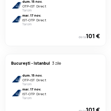
dum. 15 nov.
OTP
-
IST
·
Direct
Tarom
mar. 17 nov.
IST
-
OTP
·
Direct
Tarom
101 €
de la
București
-
Istanbul
3 zile
dum. 15 nov.
OTP
-
IST
·
Direct
Tarom
mar. 17 nov.
IST
-
OTP
·
Direct
Tarom
101 €
de la