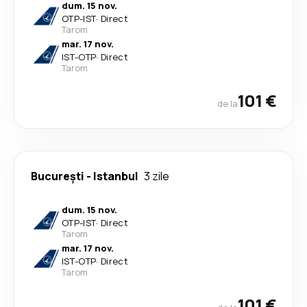
dum. 15 nov.
OTP
-
IST
·
Direct
Tarom
mar. 17 nov.
IST
-
OTP
·
Direct
Tarom
101 €
de la
București
-
Istanbul
3 zile
dum. 15 nov.
OTP
-
IST
·
Direct
Tarom
mar. 17 nov.
IST
-
OTP
·
Direct
Tarom
101 €