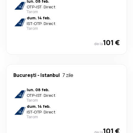
lun. 08 feb.
OTP
-
IST
·
Direct
Tarom
dum. 14 feb.
IST
-
OTP
·
Direct
Tarom
101 €
de la
București
-
Istanbul
7 zile
lun. 08 feb.
OTP
-
IST
·
Direct
Tarom
dum. 14 feb.
IST
-
OTP
·
Direct
Tarom
101 €
de la