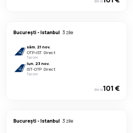
de la
București
-
Istanbul
3 zile
sâm. 21 nov.
OTP
-
IST
·
Direct
Tarom
lun. 23 nov.
IST
-
OTP
·
Direct
Tarom
101 €
de la
București
-
Istanbul
3 zile