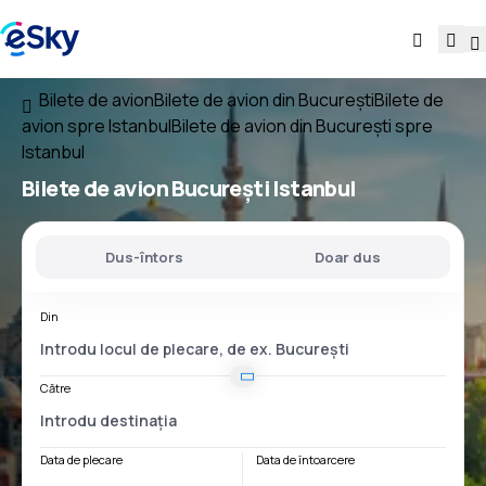
Bilete de avion
Bilete de avion din București
Bilete de
avion spre Istanbul
Bilete de avion din București spre
Istanbul
Bilete de avion
București Istanbul
Dus-întors
Doar dus
Din
Către
Data de plecare
Data de întoarcere