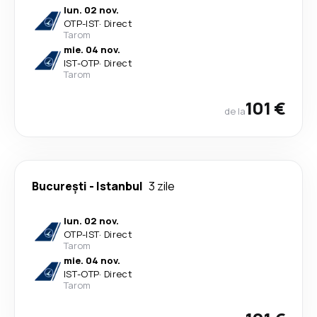
lun. 02 nov.
OTP
-
IST
·
Direct
Tarom
mie. 04 nov.
IST
-
OTP
·
Direct
Tarom
101 €
de la
București
-
Istanbul
3 zile
lun. 02 nov.
OTP
-
IST
·
Direct
Tarom
mie. 04 nov.
IST
-
OTP
·
Direct
Tarom