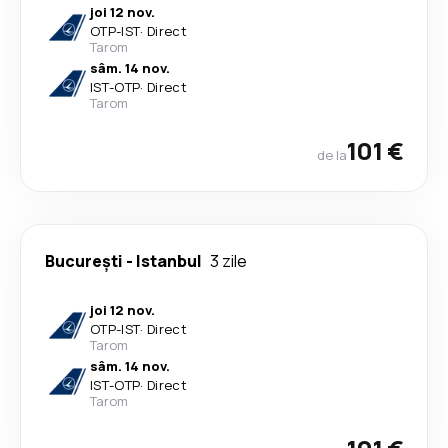
joi 12 nov.
OTP
-
IST
·
Direct
Tarom
sâm. 14 nov.
IST
-
OTP
·
Direct
Tarom
101 €
de la
București
-
Istanbul
3 zile
joi 12 nov.
OTP
-
IST
·
Direct
Tarom
sâm. 14 nov.
IST
-
OTP
·
Direct
Tarom