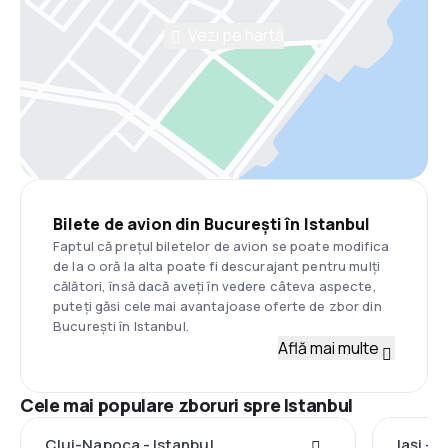
Vezi pe hartă
Bilete de avion din București în Istanbul
Faptul că prețul biletelor de avion se poate modifica
de la o oră la alta poate fi descurajant pentru mulți
călători, însă dacă aveți în vedere câteva aspecte,
puteți găsi cele mai avantajoase oferte de zbor din
București în Istanbul.
Află mai multe
Cele mai populare zboruri spre Istanbul
Cluj-Napoca - Istanbul
Iași - 