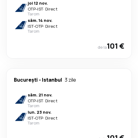
joi 12 nov.
OTP
-
IST
·
Direct
Tarom
sâm. 14 nov.
IST
-
OTP
·
Direct
Tarom
101 €
de la
București
-
Istanbul
3 zile
sâm. 21 nov.
OTP
-
IST
·
Direct
Tarom
lun. 23 nov.
IST
-
OTP
·
Direct
Tarom
101 €