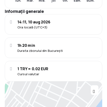
lun.
mar.
mie.
joi
vin.
sâm.
dum.
Informații generale
14:11, 10 aug 2026
Ora locală (UTC+3)
1h 20 min
Durata zborului din București
1 TRY = 0.02 EUR
Cursul valutar