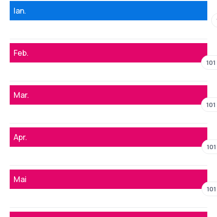
Ian.
Feb.
101
Mar.
101
Apr.
101
Mai
101