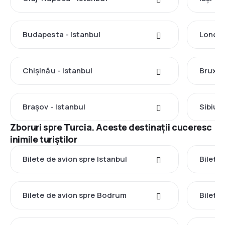
Budapesta - Istanbul
Londra
Chișinău - Istanbul
Bruxell
Brașov - Istanbul
Sibiu -
Zboruri spre Turcia. Aceste destinații cuceresc
inimile turiștilor
Bilete de avion spre Istanbul
Bilete
Bilete de avion spre Bodrum
Bilete