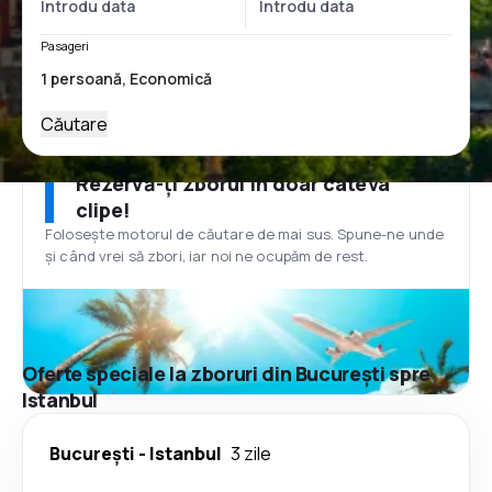
Pasageri
Căutare
Rezervă-ți zborul în doar câteva
clipe!
Folosește motorul de căutare de mai sus. Spune-ne unde
și când vrei să zbori, iar noi ne ocupăm de rest.
Oferte speciale la zboruri din București spre
Istanbul
București
-
Istanbul
3 zile