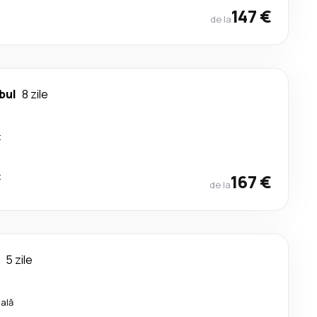
t
147 €
de la
bul
8 zile
t
t
167 €
de la
5 zile
cală