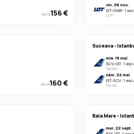
vin. 06 nov.
156 €
IST
-
OMR
·
1 es
de la
LOT
Suceava
-
Istanb
mie. 19 mai
SCV
-
IST
·
1 esc
Tarom
sâm. 22 mai
160 €
IST
-
SCV
·
1 esc
de la
Tarom
Baia Mare
-
Istan
mar. 22 sept.
BAY
-
IST
·
1 esca