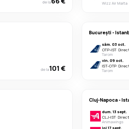
66 €
de la
Wizz Air Malta
București
-
Istan
sâm. 03 oct.
OTP
-
IST
·
Direc
Tarom
vin. 09 oct.
101 €
IST
-
OTP
·
Direc
de la
Tarom
Cluj-Napoca
-
Ist
dum. 13 sept.
CLJ
-
IST
·
Direc
Animawings
joi 17 sept.