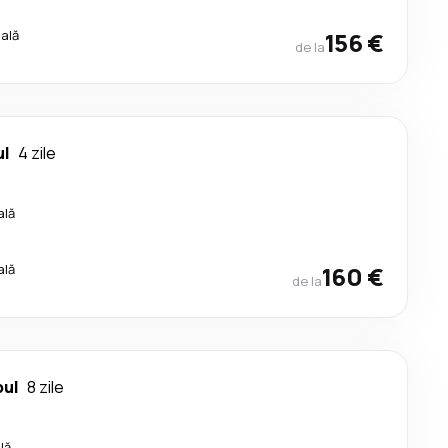
cală
156 €
de la
ul
4 zile
ală
ală
160 €
de la
bul
8 zile
lă