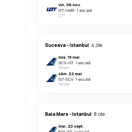
vin. 06 nov.
IST
-
OMR
·
1 escală
LOT
Suceava
-
Istanbul
4 zile
mie. 19 mai
SCV
-
IST
·
1 escală
Tarom
sâm. 22 mai
IST
-
SCV
·
1 escală
Tarom
Baia Mare
-
Istanbul
8 zile
mar. 22 sept.
BAY
-
IST
·
1 escală