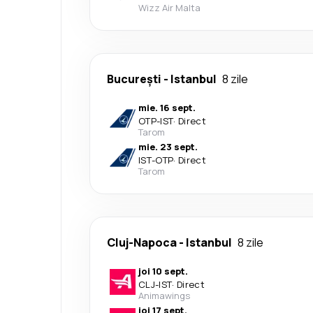
Wizz Air Malta
București
-
Istanbul
8 zile
mie. 16 sept.
OTP
-
IST
·
Direct
Tarom
mie. 23 sept.
IST
-
OTP
·
Direct
Tarom
Cluj-Napoca
-
Istanbul
8 zile
joi 10 sept.
CLJ
-
IST
·
Direct
Animawings
joi 17 sept.