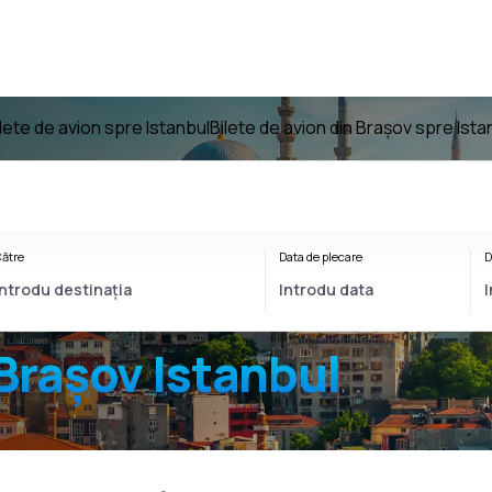
ilete de avion spre Istanbul
Bilete de avion din Brașov spre Ista
ătre
Data de plecare
D
Brașov Istanbul