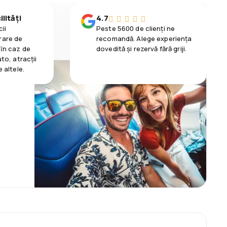
lități
4.7
ii
Peste 5600 de clienți ne
rare de
recomandă. Alege experiența
 ȋn caz de
dovedită și rezervă fără griji.
uto, atracții
e altele.