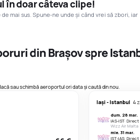
l în doar câteva clipe!
de mai sus. Spune-ne unde și când vrei să zbori, iar
boruri din Brașov spre Istan
 placă sau schimbă aeroportul ori data și caută din nou.
Iași
-
Istanbul
4 z
dum. 28 mar.
IAS
-
IST
·
Direct
Wizz Air Malta
mie. 31 mar.
IST
-
IAS
·
Direct