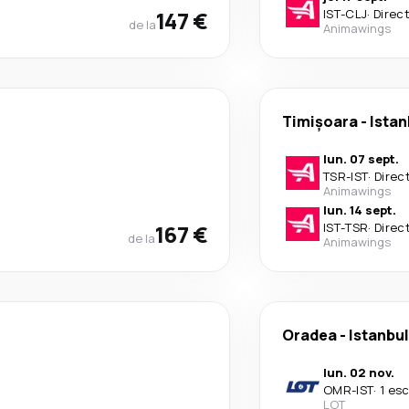
147 €
IST
-
CLJ
·
Direc
de la
Animawings
Timișoara
-
Istan
lun. 07 sept.
TSR
-
IST
·
Direc
Animawings
lun. 14 sept.
167 €
IST
-
TSR
·
Direc
de la
Animawings
Oradea
-
Istanbul
lun. 02 nov.
OMR
-
IST
·
1 es
LOT