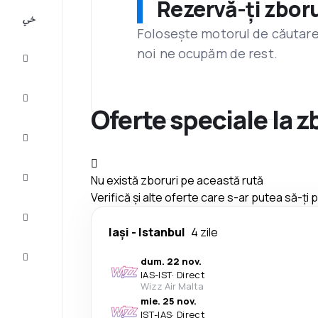
Rezervă-ți zboru
All-
inclusive
Folosește motorul de căutare 
noi ne ocupăm de rest.
City
Break
Cazare
Oferte speciale la z
Oferte
Finalizează
Nu există zboruri pe această rută
călătoria
Verifică și alte oferte care s-ar putea să-ți
Inspiraţie şi
recomandări
Iași
-
Istanbul
4 zile
Servicii
dum. 22 nov.
clienți
IAS
-
IST
·
Direct
Wizz Air Malta
mie. 25 nov.
IST
-
IAS
·
Direct