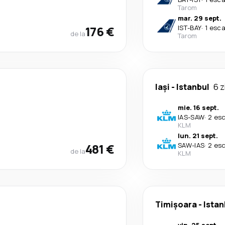
Tarom
mar. 29 sept.
176 €
IST
-
BAY
·
1 esca
de la
Tarom
Iași
-
Istanbul
6 z
mie. 16 sept.
IAS
-
SAW
·
2 es
KLM
lun. 21 sept.
481 €
SAW
-
IAS
·
2 es
de la
KLM
Timișoara
-
Istan