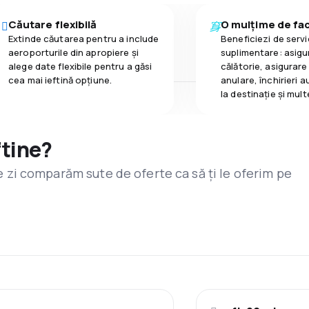
Căutare flexibilă
O mulțime de faci
Extinde căutarea pentru a include
Beneficiezi de servic
aeroporturile din apropiere și
suplimentare: asigu
alege date flexibile pentru a găsi
călătorie, asigurare
cea mai ieftină opțiune.
anulare, închirieri a
la destinaţie și mult
ftine?
are zi comparăm sute de oferte ca să ți le oferim pe