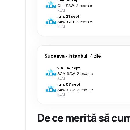
mie. 16 sept.
CLJ
-
SAW
·
2 escale
KLM
lun. 21 sept.
SAW
-
CLJ
·
2 escale
KLM
Suceava
-
Istanbul
4 zile
vin. 04 sept.
SCV
-
SAW
·
2 escale
KLM
lun. 07 sept.
SAW
-
SCV
·
2 escale
KLM
De ce merită să cum