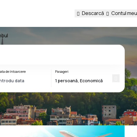
Descarcă
Contul meu
nbul
ata de întoarcere
Pasageri