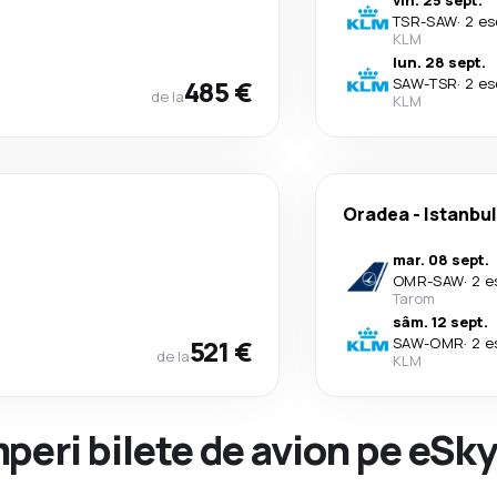
vin. 25 sept.
TSR
-
SAW
·
2 es
KLM
lun. 28 sept.
485 €
SAW
-
TSR
·
2 es
de la
KLM
Oradea
-
Istanbul
mar. 08 sept.
OMR
-
SAW
·
2 e
Tarom
sâm. 12 sept.
521 €
SAW
-
OMR
·
2 e
de la
KLM
peri bilete de avion pe eSk