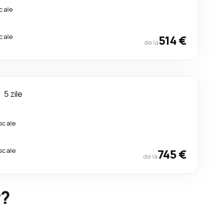
cale
cale
514 €
de la
5 zile
scale
scale
745 €
de la
y?