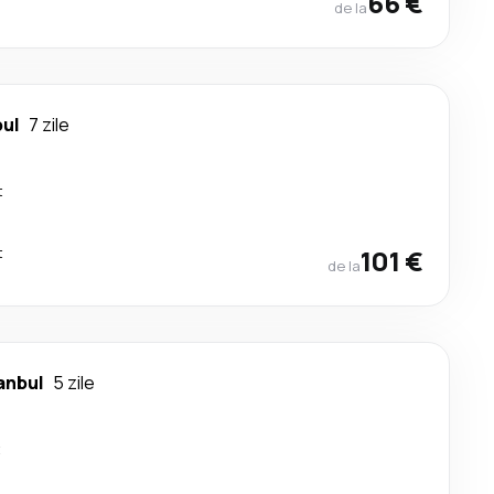
66 €
de la
bul
7 zile
t
t
101 €
de la
anbul
5 zile
t