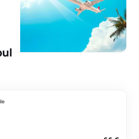
bul
ile