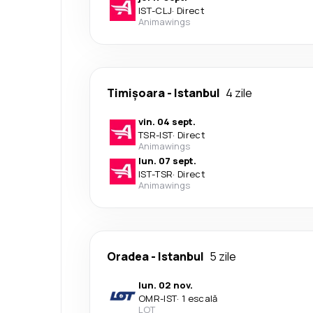
IST
-
CLJ
·
Direct
Animawings
Timișoara
-
Istanbul
4 zile
vin. 04 sept.
TSR
-
IST
·
Direct
Animawings
lun. 07 sept.
IST
-
TSR
·
Direct
Animawings
Oradea
-
Istanbul
5 zile
lun. 02 nov.
OMR
-
IST
·
1 escală
LOT