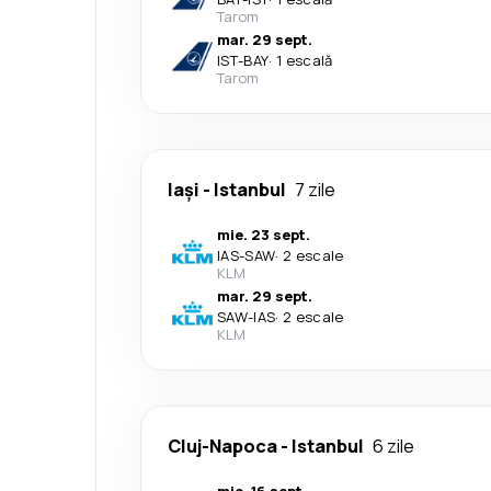
Tarom
mar. 29 sept.
IST
-
BAY
·
1 escală
Tarom
Iași
-
Istanbul
7 zile
mie. 23 sept.
IAS
-
SAW
·
2 escale
KLM
mar. 29 sept.
SAW
-
IAS
·
2 escale
KLM
Cluj-Napoca
-
Istanbul
6 zile