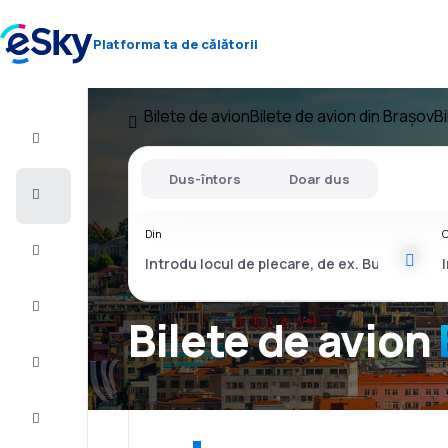
Platforma ta de călătorii
Bilete de avion
Bilete de avion din Brașov
B
Zbor+Hotel
Dus-întors
Doar dus
Bilete
de
avion
Din
C
Vacanţe
Vară
2026
Bilete de avion
Iarnă
2026/27
Last
minute