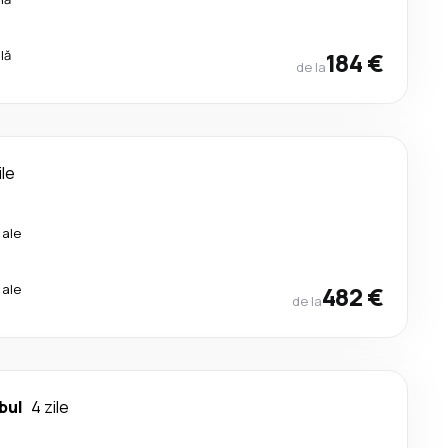
lă
184 €
de la
ile
cale
cale
482 €
de la
bul
4 zile