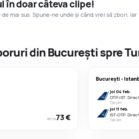
l în doar câteva clipe!
de mai sus. Spune-ne unde și când vrei să zbori, iar
boruri din București spre Tu
București
-
Istan
joi 04 feb.
OTP
-
IST
·
Direc
Tarom
joi 11 feb.
73 €
IST
-
OTP
·
Direc
de la
Tarom