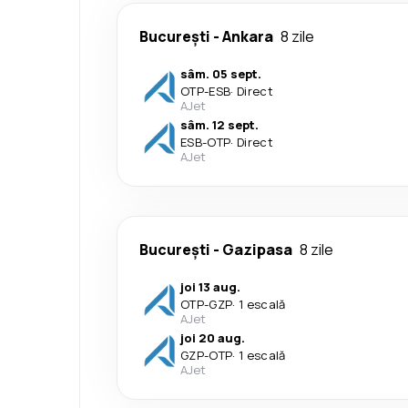
București
-
Ankara
8 zile
sâm. 05 sept.
OTP
-
ESB
·
Direct
AJet
sâm. 12 sept.
ESB
-
OTP
·
Direct
AJet
București
-
Gazipasa
8 zile
joi 13 aug.
OTP
-
GZP
·
1 escală
AJet
joi 20 aug.
GZP
-
OTP
·
1 escală
AJet