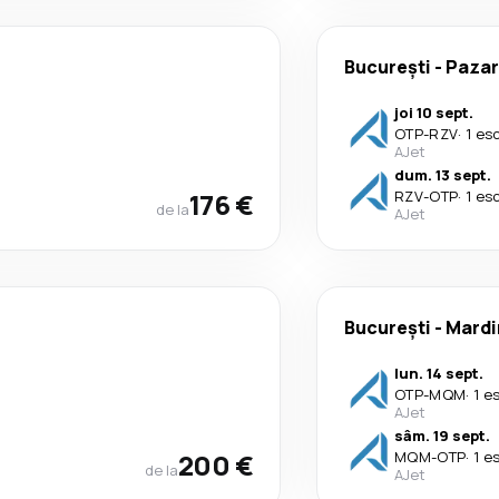
București
-
Pazar
joi 10 sept.
OTP
-
RZV
·
1 es
AJet
dum. 13 sept.
176 €
RZV
-
OTP
·
1 es
de la
AJet
București
-
Mardi
lun. 14 sept.
OTP
-
MQM
·
1 e
AJet
sâm. 19 sept.
200 €
MQM
-
OTP
·
1 e
de la
AJet