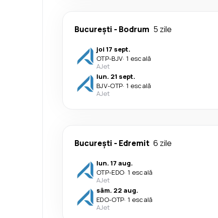
București
-
Bodrum
5 zile
joi 17 sept.
OTP
-
BJV
·
1 escală
AJet
lun. 21 sept.
BJV
-
OTP
·
1 escală
AJet
București
-
Edremit
6 zile
lun. 17 aug.
OTP
-
EDO
·
1 escală
AJet
sâm. 22 aug.
EDO
-
OTP
·
1 escală
AJet