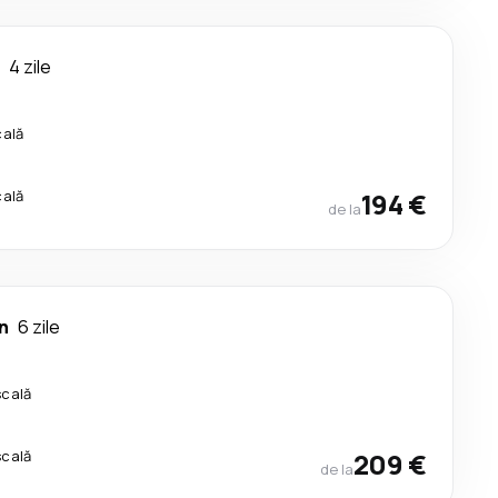
4 zile
cală
cală
194 €
de la
n
6 zile
scală
scală
209 €
de la