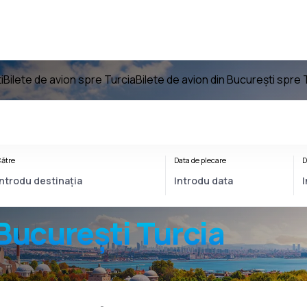
i
Bilete de avion spre Turcia
Bilete de avion din București spre 
ătre
Data de plecare
D
București Turcia