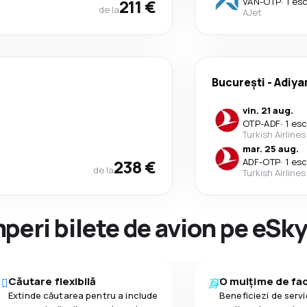
211 €
VAN
-
OTP
·
1 es
de la
AJet
București
-
Adiy
vin. 21 aug.
OTP
-
ADF
·
1 es
Turkish Airlines
mar. 25 aug.
238 €
ADF
-
OTP
·
1 es
de la
Turkish Airlines
peri bilete de avion pe eSk
Căutare flexibilă
O mulțime de faci
Extinde căutarea pentru a include
Beneficiezi de servic