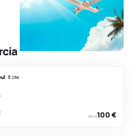
rcia
bul
8 zile
t
t
100 €
de la