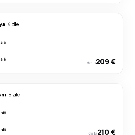
ya
4 zile
cală
cală
209 €
de la
rum
5 zile
cală
cală
210 €
de la