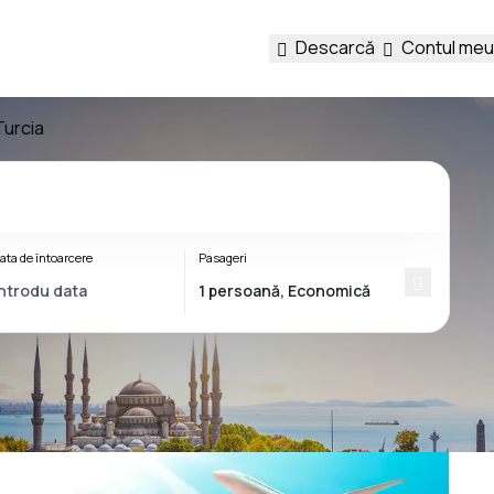
Descarcă
Contul meu
Turcia
ata de întoarcere
Pasageri