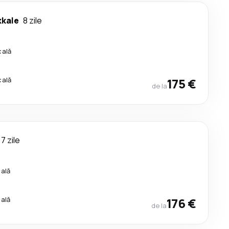
kale
8 zile
cală
cală
175 €
de la
7 zile
cală
cală
176 €
de la