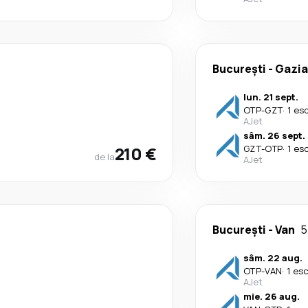
București
-
Gazia
lun. 21 sept.
OTP
-
GZT
·
1 es
AJet
sâm. 26 sept.
210 €
GZT
-
OTP
·
1 es
de la
AJet
București
-
Van
5
sâm. 22 aug.
OTP
-
VAN
·
1 es
AJet
mie. 26 aug.