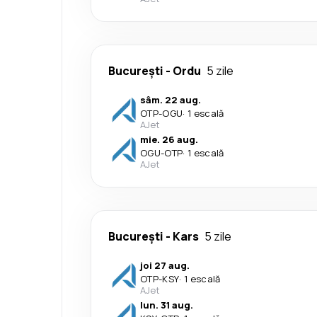
București
-
Ordu
5 zile
sâm. 22 aug.
OTP
-
OGU
·
1 escală
AJet
mie. 26 aug.
OGU
-
OTP
·
1 escală
AJet
București
-
Kars
5 zile
joi 27 aug.
OTP
-
KSY
·
1 escală
AJet
lun. 31 aug.