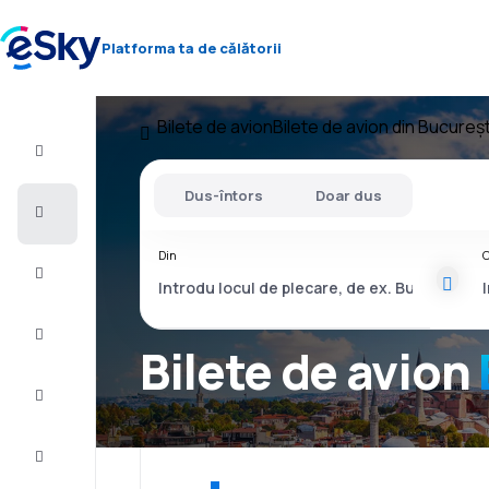
Platforma ta de călătorii
Bilete de avion
Bilete de avion din Bucureșt
Zbor+Hotel
Dus-întors
Doar dus
Bilete
de
avion
Din
C
Vacanţe
Vară
2026
Bilete de avion
Iarnă
2026/27
Last
minute