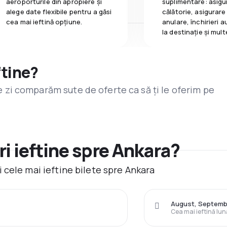
aeroporturile din apropiere și
suplimentare: asigu
alege date flexibile pentru a găsi
călătorie, asigurare
cea mai ieftină opțiune.
anulare, închirieri a
la destinaţie și mult
ftine?
are zi comparăm sute de oferte ca să ți le oferim pe
i ieftine spre Ankara?
 cele mai ieftine bilete spre Ankara
August, Septemb
Cea mai ieftină lun