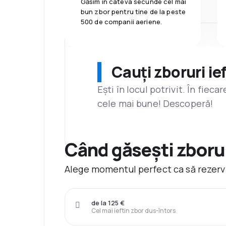
Găsim în câteva secunde cel mai
bun zbor pentru tine de la peste
500 de companii aeriene.
Cauți zboruri ie
Ești în locul potrivit. În fiec
cele mai bune! Descoperă!
Când găsești zborur
Alege momentul perfect ca să rezervi
de la 125 €
Cel mai ieftin zbor dus-întors