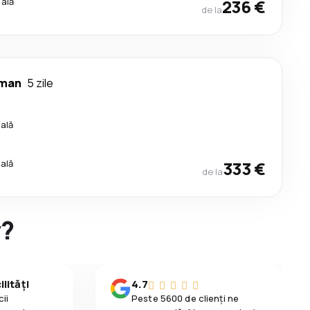
cală
236 €
de la
aman
5 zile
cală
cală
333 €
de la
y?
lități
4.7
ii
Peste 5600 de clienți ne