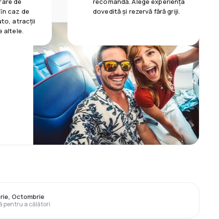
rare de
recomandă. Alege experiența
 ȋn caz de
dovedită și rezervă fără griji.
uto, atracții
e altele.
rie, Octombrie
ă pentru a călători