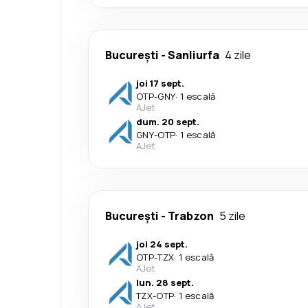
București
-
Sanliurfa
4 zile
joi 17 sept.
OTP
-
GNY
·
1 escală
AJet
dum. 20 sept.
GNY
-
OTP
·
1 escală
AJet
București
-
Trabzon
5 zile
joi 24 sept.
OTP
-
TZX
·
1 escală
AJet
lun. 28 sept.
TZX
-
OTP
·
1 escală
AJet