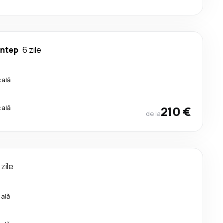
ntep
6 zile
cală
cală
210 €
de la
 zile
cală