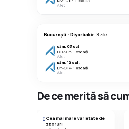
KSY
-
OTP
·
1 escală
AJet
București
-
Diyarbakir
8 zile
sâm. 03 oct.
OTP
-
DIY
·
1 escală
AJet
sâm. 10 oct.
DIY
-
OTP
·
1 escală
AJet
De ce merită să cum
Cea mai mare varietate de
zboruri