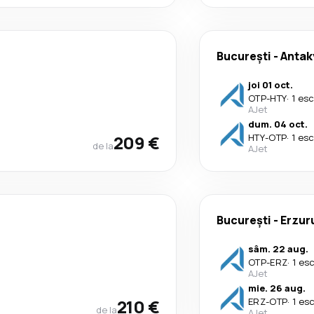
București
-
Antak
joi 01 oct.
OTP
-
HTY
·
1 es
AJet
dum. 04 oct.
209 €
HTY
-
OTP
·
1 es
de la
AJet
București
-
Erzu
sâm. 22 aug.
OTP
-
ERZ
·
1 es
AJet
mie. 26 aug.
210 €
ERZ
-
OTP
·
1 es
de la
AJet