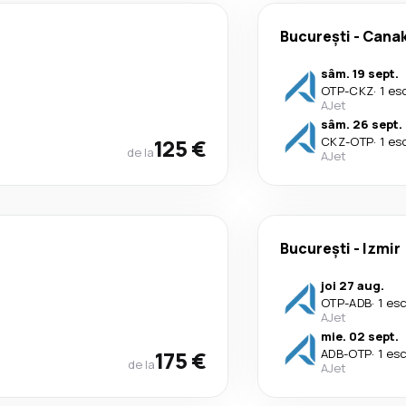
București
-
Canak
sâm. 19 sept.
OTP
-
CKZ
·
1 es
AJet
sâm. 26 sept.
125 €
CKZ
-
OTP
·
1 es
de la
AJet
București
-
Izmir
joi 27 aug.
OTP
-
ADB
·
1 es
AJet
mie. 02 sept.
175 €
ADB
-
OTP
·
1 es
de la
AJet