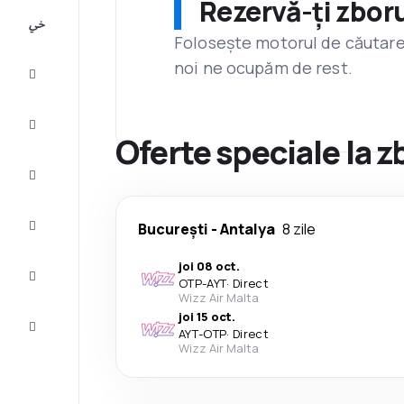
Rezervă-ți zboru
All-
inclusive
Folosește motorul de căutare 
noi ne ocupăm de rest.
City
Break
Cazare
Oferte speciale la z
Oferte
Finalizează
București
-
Antalya
8 zile
călătoria
joi 08 oct.
Inspiraţie şi
OTP
-
AYT
·
Direct
recomandări
Wizz Air Malta
joi 15 oct.
Servicii
AYT
-
OTP
·
Direct
clienți
Wizz Air Malta