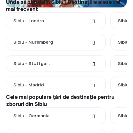
Unde să zbori din Sibiu? Destinațiile alese cel
mai frecvent
Sibiu - Londra
Sibiu 
Sibiu - Nuremberg
Sibiu 
Sibiu - Stuttgart
Sibiu -
Sibiu - Madrid
Sibiu 
Cele mai populare țări de destinație pentru
zboruri din Sibiu
Sibiu - Germania
Sibiu -