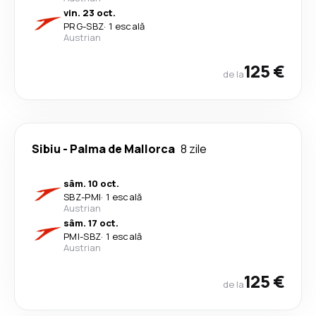
vin. 23 oct.
PRG
-
SBZ
·
1 escală
Austrian
125 €
de la
Sibiu
-
Palma de Mallorca
8 zile
sâm. 10 oct.
SBZ
-
PMI
·
1 escală
Austrian
sâm. 17 oct.
PMI
-
SBZ
·
1 escală
Austrian
125 €
de la