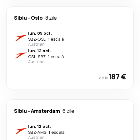
Sibiu
-
Oslo
8 zile
lun. 05 oct.
SBZ
-
OSL
·
1 escală
Austrian
lun. 12 oct.
OSL
-
SBZ
·
1 escală
Austrian
187 €
de la
Sibiu
-
Amsterdam
6 zile
lun. 12 oct.
SBZ
-
AMS
·
1 escală
Austrian