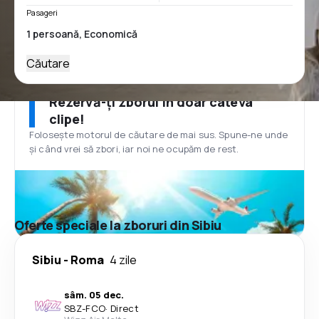
Pasageri
Căutare
Rezervă-ți zborul în doar câteva
clipe!
Folosește motorul de căutare de mai sus. Spune-ne unde
și când vrei să zbori, iar noi ne ocupăm de rest.
Oferte speciale la zboruri din Sibiu
Sibiu
-
Roma
4 zile
sâm. 05 dec.
SBZ
-
FCO
·
Direct