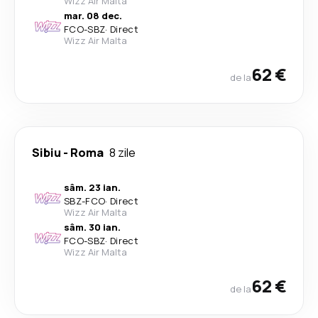
Wizz Air Malta
mar. 08 dec.
FCO
-
SBZ
·
Direct
Wizz Air Malta
62 €
de la
Sibiu
-
Roma
8 zile
sâm. 23 ian.
SBZ
-
FCO
·
Direct
Wizz Air Malta
sâm. 30 ian.
FCO
-
SBZ
·
Direct
Wizz Air Malta
62 €
de la