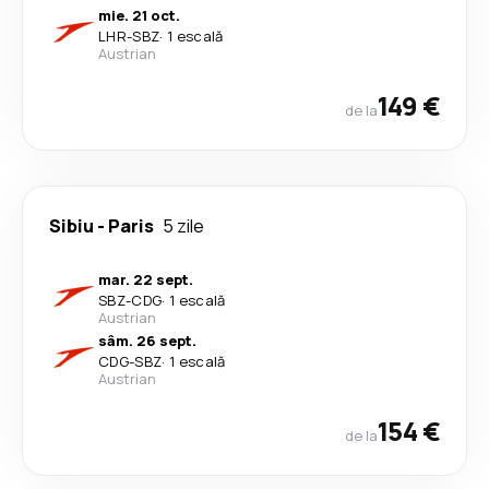
mie. 21 oct.
LHR
-
SBZ
·
1 escală
Austrian
149 €
de la
Sibiu
-
Paris
5 zile
mar. 22 sept.
SBZ
-
CDG
·
1 escală
Austrian
sâm. 26 sept.
CDG
-
SBZ
·
1 escală
Austrian
154 €
de la