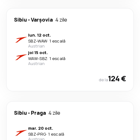
Sibiu
-
Varşovia
4 zile
lun. 12 oct.
SBZ
-
WAW
·
1 escală
Austrian
joi 15 oct.
WAW
-
SBZ
·
1 escală
Austrian
124 €
de la
Sibiu
-
Praga
4 zile
mar. 20 oct.
SBZ
-
PRG
·
1 escală
Austrian