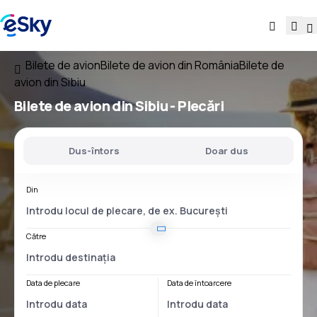
Bilete de avion
Bilete de avion din România
Bilete de
avion din Sibiu
Bilete de avion
din Sibiu
- Plecări
Dus-întors
Doar dus
Din
Către
Data de plecare
Data de întoarcere