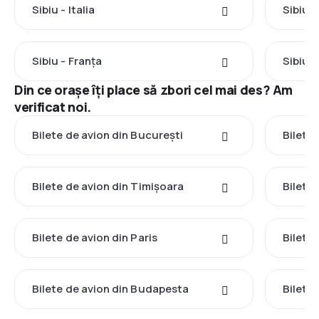
Sibiu - Italia
Sibiu -
Sibiu - Franţa
Sibiu -
Din ce orașe îți place să zbori cel mai des? Am
verificat noi.
Bilete de avion din București
Bilete
Bilete de avion din Timișoara
Bilete
Bilete de avion din Paris
Bilete
Bilete de avion din Budapesta
Bilete 