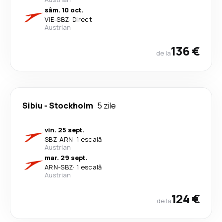
sâm. 10 oct.
VIE
-
SBZ
·
Direct
Austrian
136 €
de la
Sibiu
-
Stockholm
5 zile
vin. 25 sept.
SBZ
-
ARN
·
1 escală
Austrian
mar. 29 sept.
ARN
-
SBZ
·
1 escală
Austrian
124 €
de la