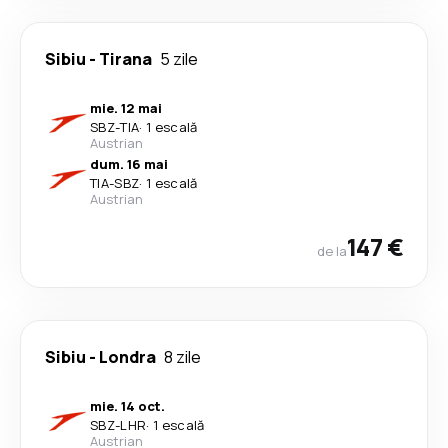
Sibiu
-
Tirana
5 zile
mie. 12 mai
SBZ
-
TIA
·
1 escală
Austrian
dum. 16 mai
TIA
-
SBZ
·
1 escală
Austrian
147 €
de la
Sibiu
-
Londra
8 zile
mie. 14 oct.
SBZ
-
LHR
·
1 escală
Austrian