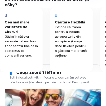
eSky?
Cea mai mare
Căutare flexibilă
varietate de
Extinde căutarea
zboruri
pentru a include
Găsim în câteva
aeroporturile din
secunde cel mai bun
apropiere și alege
zbor pentru tine de la
date flexibile pentru
peste 500 de
a găsi cea mai ieftină
companii aeriene.
opțiune.
Cauți zboruri ieftine?
Ești în locul potrivit. În fiecare zi comparăm sute de
oferte ca să ți le oferim pe cele mai bune! Descoperă!