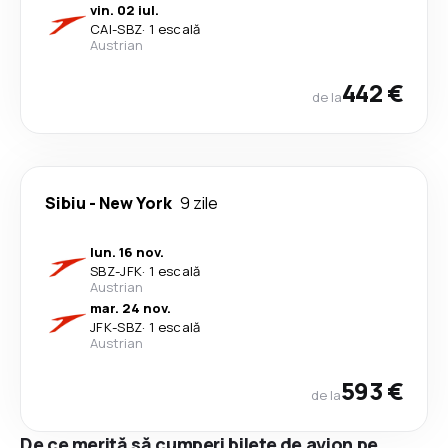
vin. 02 iul.
CAI
-
SBZ
·
1 escală
Austrian
442 €
de la
Sibiu
-
New York
9 zile
lun. 16 nov.
SBZ
-
JFK
·
1 escală
Austrian
mar. 24 nov.
JFK
-
SBZ
·
1 escală
Austrian
593 €
de la
De ce merită să cumperi bilete de avion pe