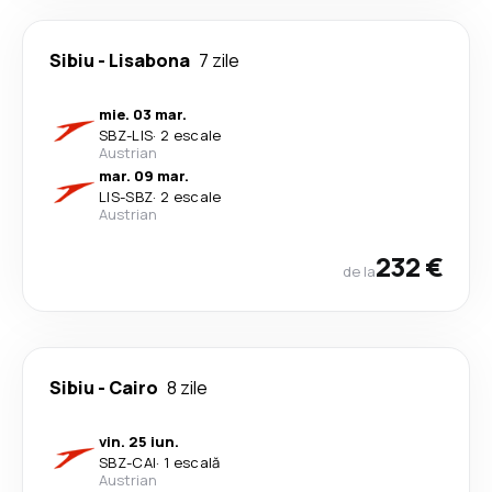
Sibiu
-
Lisabona
7 zile
mie. 03 mar.
SBZ
-
LIS
·
2 escale
Austrian
mar. 09 mar.
LIS
-
SBZ
·
2 escale
Austrian
232 €
de la
Sibiu
-
Cairo
8 zile
vin. 25 iun.
SBZ
-
CAI
·
1 escală
Austrian