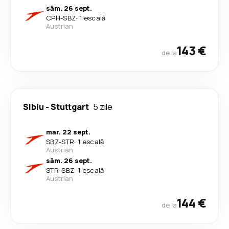
sâm. 26 sept.
CPH
-
SBZ
·
1 escală
Austrian
143 €
de la
Sibiu
-
Stuttgart
5 zile
mar. 22 sept.
SBZ
-
STR
·
1 escală
Austrian
sâm. 26 sept.
STR
-
SBZ
·
1 escală
Austrian
144 €
de la