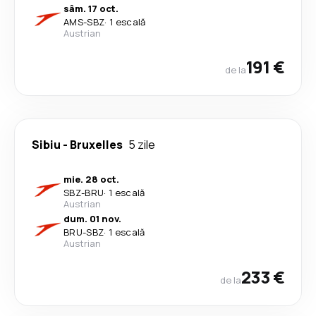
sâm. 17 oct.
AMS
-
SBZ
·
1 escală
Austrian
191 €
de la
Sibiu
-
Bruxelles
5 zile
mie. 28 oct.
SBZ
-
BRU
·
1 escală
Austrian
dum. 01 nov.
BRU
-
SBZ
·
1 escală
Austrian
233 €
de la