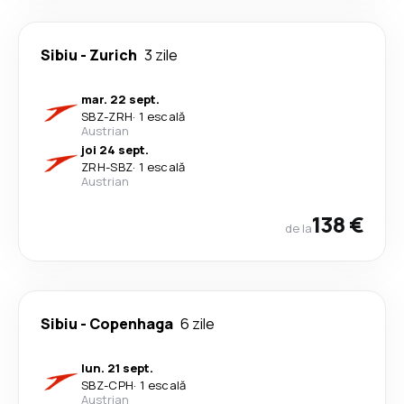
Sibiu
-
Zurich
3 zile
mar. 22 sept.
SBZ
-
ZRH
·
1 escală
Austrian
joi 24 sept.
ZRH
-
SBZ
·
1 escală
Austrian
138 €
de la
Sibiu
-
Copenhaga
6 zile
lun. 21 sept.
SBZ
-
CPH
·
1 escală
Austrian