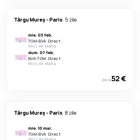
Târgu Mureș
-
Paris
5 zile
mie. 03 feb.
TGM
-
BVA
·
Direct
Wizz Air Malta
dum. 07 feb.
BVA
-
TGM
·
Direct
Wizz Air Malta
52 €
de la
Târgu Mureș
-
Paris
8 zile
mie. 10 mar.
TGM
-
BVA
·
Direct
Wizz Air Malta