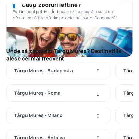
Cauți zboruri ieftine?
Ești în locul potrivit. În fiecare zi comparăm sute de
oferte ca să ți le oferim pe cele mai bune! Descoperă!
Unde să zbori din Târgu Mureș? Destinațiile
alese cel mai frecvent
Târgu Mureș - Budapesta
Târgu 
Târgu Mureș - Roma
Târgu 
Târgu Mureș - Milano
Târgu 
Târgu Mureș - Antalya
Târgu 