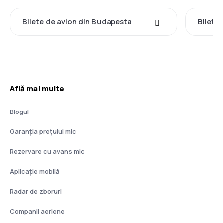
Bilete de avion din Budapesta
Bilete 
Află mai multe
Blogul
Garanția prețului mic
Rezervare cu avans mic
Aplicație mobilă
Radar de zboruri
Companii aeriene