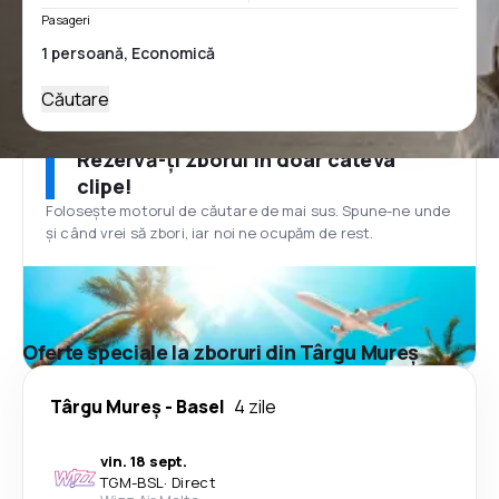
Pasageri
Căutare
Rezervă-ți zborul în doar câteva
clipe!
Folosește motorul de căutare de mai sus. Spune-ne unde
și când vrei să zbori, iar noi ne ocupăm de rest.
Oferte speciale la zboruri din Târgu Mureș
Târgu Mureș
-
Basel
4 zile
vin. 18 sept.
TGM
-
BSL
·
Direct