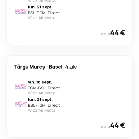
Wizz Air Malta
lun. 21 sept.
BSL
-
TGM
·
Direct
Wizz Air Malta
44 €
de la
Târgu Mureș
-
Basel
4 zile
vin. 18 sept.
TGM
-
BSL
·
Direct
Wizz Air Malta
lun. 21 sept.
BSL
-
TGM
·
Direct
Wizz Air Malta
44 €
de la