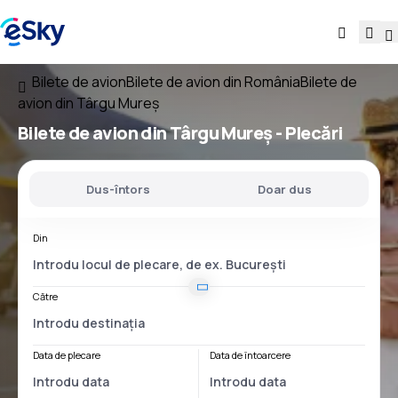
Bilete de avion
Bilete de avion din România
Bilete de
avion din Târgu Mureș
Bilete de avion
din Târgu Mureș
- Plecări
Dus-întors
Doar dus
Din
Către
Data de plecare
Data de întoarcere