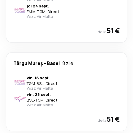
joi 24 sept.
FMM
-
TGM
·
Direct
Wizz Air Malta
51 €
de la
Târgu Mureș
-
Basel
8 zile
vin. 18 sept.
TGM
-
BSL
·
Direct
Wizz Air Malta
vin. 25 sept.
BSL
-
TGM
·
Direct
Wizz Air Malta
51 €
de la