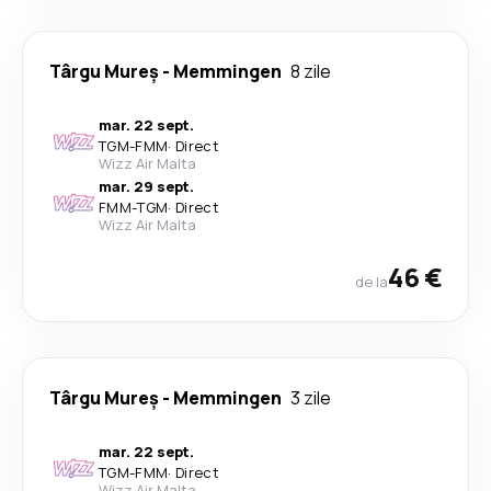
Târgu Mureș
-
Memmingen
8 zile
mar. 22 sept.
TGM
-
FMM
·
Direct
Wizz Air Malta
mar. 29 sept.
FMM
-
TGM
·
Direct
Wizz Air Malta
46 €
de la
Târgu Mureș
-
Memmingen
3 zile
mar. 22 sept.
TGM
-
FMM
·
Direct
Wizz Air Malta