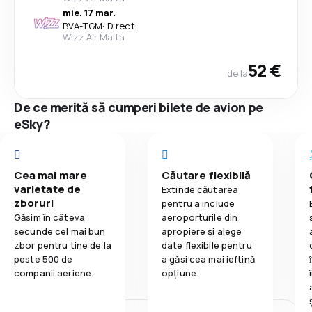
mie. 17 mar.
BVA
-
TGM
·
Direct
Wizz Air Malta
52 €
de la
De ce merită să cumperi bilete de avion pe
eSky?
Cea mai mare
Căutare flexibilă
varietate de
Extinde căutarea
zboruri
pentru a include
Găsim în câteva
aeroporturile din
secunde cel mai bun
apropiere și alege
zbor pentru tine de la
date flexibile pentru
peste 500 de
a găsi cea mai ieftină
companii aeriene.
opțiune.