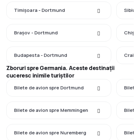
Timișoara - Dortmund
Sibiu 
Brașov - Dortmund
Chișin
Budapesta - Dortmund
Craiov
Zboruri spre Germania. Aceste destinații
cuceresc inimile turiștilor
Bilete de avion spre Dortmund
Bilete
Bilete de avion spre Memmingen
Bilete
Bilete de avion spre Nuremberg
Bilete