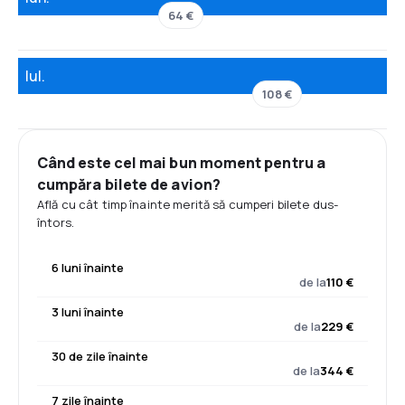
64 €
Iul.
108 €
Când este cel mai bun moment pentru a
cumpăra bilete de avion?
Află cu cât timp înainte merită să cumperi bilete dus-
întors.
6 luni înainte
de la
110 €
3 luni înainte
de la
229 €
30 de zile înainte
de la
344 €
7 zile înainte