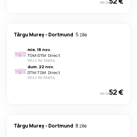
52 €
de la
Târgu Mureș
-
Dortmund
5 zile
mie. 18 nov.
TGM
-
DTM
·
Direct
Wizz Air Malta
dum. 22 nov.
DTM
-
TGM
·
Direct
Wizz Air Malta
52 €
de la
Târgu Mureș
-
Dortmund
8 zile