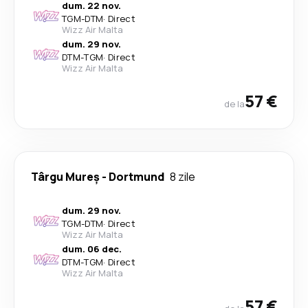
dum. 22 nov.
TGM
-
DTM
·
Direct
Wizz Air Malta
dum. 29 nov.
DTM
-
TGM
·
Direct
Wizz Air Malta
57 €
de la
Târgu Mureș
-
Dortmund
8 zile
dum. 29 nov.
TGM
-
DTM
·
Direct
Wizz Air Malta
dum. 06 dec.
DTM
-
TGM
·
Direct
Wizz Air Malta
57 €