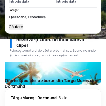
Pasageri
Căutare
Rezervă-ți zborul în doar câteva
clipe!
Folosește motorul de căutare de mai sus. Spune-ne unde
și când vrei să zbori, iar noi ne ocupăm de rest.
Oferte speciale la zboruri din Târgu Mureș spre
Dortmund
Târgu Mureș
-
Dortmund
5 zile