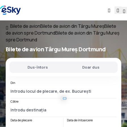
Bilete de avion
Bilete de avion din Târgu Mureș
Bilete
de avion spre Dortmund
Bilete de avion din Târgu Mureș
spre Dortmund
Bilete de avion
Târgu Mureș Dortmund
Dus-întors
Doar dus
Din
Către
Data de plecare
Data de întoarcere