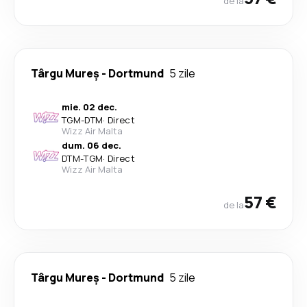
de la
Târgu Mureș
-
Dortmund
5 zile
mie. 02 dec.
TGM
-
DTM
·
Direct
Wizz Air Malta
dum. 06 dec.
DTM
-
TGM
·
Direct
Wizz Air Malta
57 €
de la
Târgu Mureș
-
Dortmund
5 zile