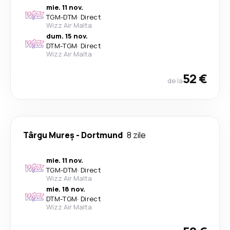
mie. 11 nov.
TGM
-
DTM
·
Direct
Wizz Air Malta
dum. 15 nov.
DTM
-
TGM
·
Direct
Wizz Air Malta
52 €
de la
Târgu Mureș
-
Dortmund
8 zile
mie. 11 nov.
TGM
-
DTM
·
Direct
Wizz Air Malta
mie. 18 nov.
DTM
-
TGM
·
Direct
Wizz Air Malta