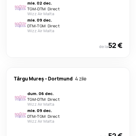
mie. 02 dec.
TGM
-
DTM
·
Direct
Wizz Air Malta
mie. 09 dec.
DTM
-
TGM
·
Direct
Wizz Air Malta
52 €
de la
Târgu Mureș
-
Dortmund
4 zile
dum. 06 dec.
TGM
-
DTM
·
Direct
Wizz Air Malta
mie. 09 dec.
DTM
-
TGM
·
Direct
Wizz Air Malta
52 €