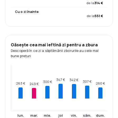
de la
314 €
Cu o zi înainte
de la
551 €
Găsește cea mai ieftină zi pentru a zbura
Descoperă în ce zi a săptămânii zborurile au cele mai
bune prețuri
347 €
342 €
307 €
300 €
263 €
260 €
249 €
lun.
mar.
mie.
joi
vin.
sâm.
dum.