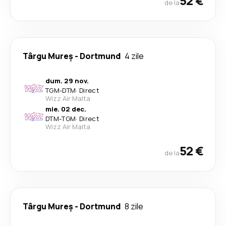
52 €
de la
Târgu Mureș
-
Dortmund
4 zile
dum. 29 nov.
TGM
-
DTM
·
Direct
Wizz Air Malta
mie. 02 dec.
DTM
-
TGM
·
Direct
Wizz Air Malta
52 €
de la
Târgu Mureș
-
Dortmund
8 zile