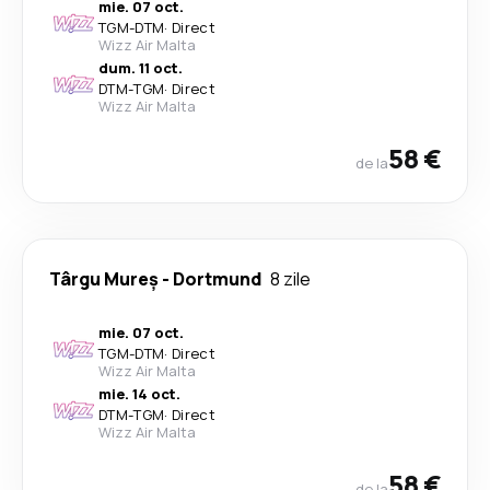
mie. 07 oct.
TGM
-
DTM
·
Direct
Wizz Air Malta
dum. 11 oct.
DTM
-
TGM
·
Direct
Wizz Air Malta
58 €
de la
Târgu Mureș
-
Dortmund
8 zile
mie. 07 oct.
TGM
-
DTM
·
Direct
Wizz Air Malta
mie. 14 oct.
DTM
-
TGM
·
Direct
Wizz Air Malta
58 €
de la