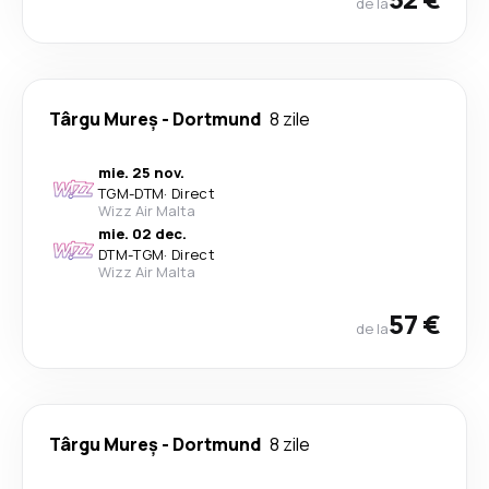
de la
Târgu Mureș
-
Dortmund
8 zile
mie. 25 nov.
TGM
-
DTM
·
Direct
Wizz Air Malta
mie. 02 dec.
DTM
-
TGM
·
Direct
Wizz Air Malta
57 €
de la
Târgu Mureș
-
Dortmund
8 zile