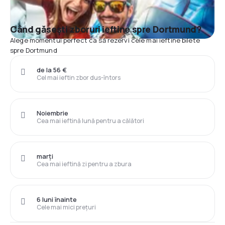
Când găsești zboruri ieftine spre Dortmund?
Alege momentul perfect ca să rezervi cele mai ieftine bilete
spre Dortmund
de la 56 €
Cel mai ieftin zbor dus-întors
Noiembrie
Cea mai ieftină lună pentru a călători
marți
Cea mai ieftină zi pentru a zbura
6 luni înainte
Cele mai mici prețuri