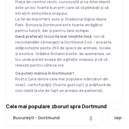
Piața din centrul vechi, cunoscută și ca Alter Markt,
este un loc foarte bun prin care să vă plimbați și să
intrați în atmosfera orașului.
La fel de important este și Stadionul Signal Iduna
Park. Borussia Dortmund este foarte atrăgător
pentru turiști, dar și pentru fanii echipei.
Dacă preferați locurile mai liniștite însă
, noi vă
recomandăm să mergeți la Dortmund Zoo – aceasta
adăpostește peste 250 de specii de animale, locale
și exotice. Grădina Botanică este, de asemenea, un
loc unde puteți evada din agitația orașului și să vă
relaxați pentru câteva ore.
Ce puteți mânca în Dortmund?
Rosto (una dintre cele mai populare mâncăruri din
oraș), cartofi prăjiți (foarte gustoși!) și prăjitiură de
ciocolată (este de fapt un produs de patiserie).
Cele mai populare zboruri spre Dortmund
București - Dortmund
Iași -