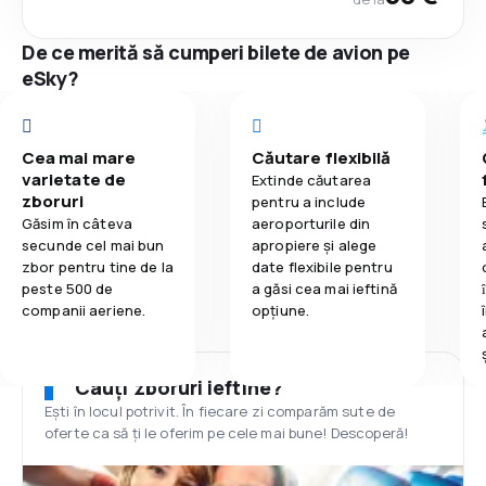
De ce merită să cumperi bilete de avion pe
eSky?
Cea mai mare
Căutare flexibilă
varietate de
Extinde căutarea
zboruri
pentru a include
Găsim în câteva
aeroporturile din
secunde cel mai bun
apropiere și alege
zbor pentru tine de la
date flexibile pentru
peste 500 de
a găsi cea mai ieftină
companii aeriene.
opțiune.
Cauți zboruri ieftine?
Ești în locul potrivit. În fiecare zi comparăm sute de
oferte ca să ți le oferim pe cele mai bune! Descoperă!