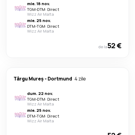
mie. 18 nov.
TGM
-
DTM
·
Direct
Wizz Air Malta
mie. 25 nov.
DTM
-
TGM
·
Direct
Wizz Air Malta
52 €
de la
Târgu Mureș
-
Dortmund
4 zile
dum. 22 nov.
TGM
-
DTM
·
Direct
Wizz Air Malta
mie. 25 nov.
DTM
-
TGM
·
Direct
Wizz Air Malta