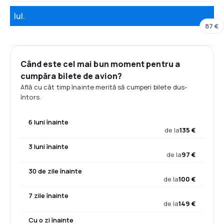
Iul.
87 €
Când este cel mai bun moment pentru a
cumpăra bilete de avion?
Află cu cât timp înainte merită să cumperi bilete dus-
întors.
6 luni înainte
de la
135 €
3 luni înainte
de la
97 €
30 de zile înainte
de la
100 €
7 zile înainte
de la
149 €
Cu o zi înainte