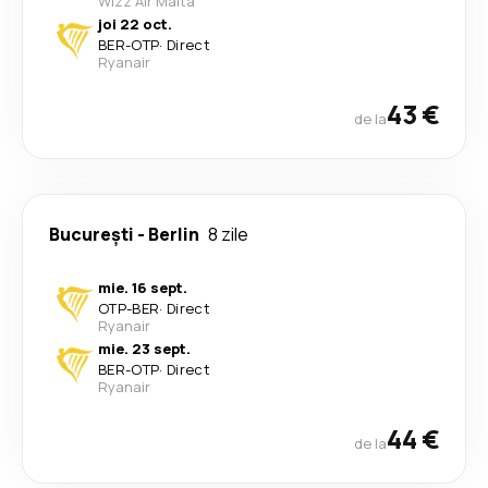
Wizz Air Malta
joi 22 oct.
BER
-
OTP
·
Direct
Ryanair
43 €
de la
București
-
Berlin
8 zile
mie. 16 sept.
OTP
-
BER
·
Direct
Ryanair
mie. 23 sept.
BER
-
OTP
·
Direct
Ryanair
44 €
de la