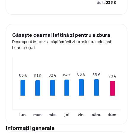
de la
233 €
Găsește cea mai ieftină zi pentru a zbura
Descoperă în ce zi a săptămânii zborurile au cele mai
bune prețuri
86 €
85 €
84 €
83 €
82 €
81 €
78 €
lun.
mar.
mie.
joi
vin.
sâm.
dum.
Informații generale