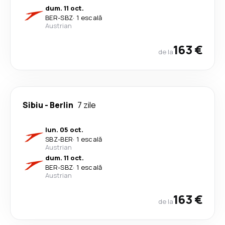
dum. 11 oct.
BER
-
SBZ
·
1 escală
Austrian
163 €
de la
Sibiu
-
Berlin
7 zile
lun. 05 oct.
SBZ
-
BER
·
1 escală
Austrian
dum. 11 oct.
BER
-
SBZ
·
1 escală
Austrian
163 €
de la