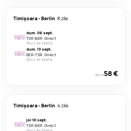
Timișoara
-
Berlin
8 zile
dum. 06 sept.
TSR
-
BER
·
Direct
Wizz Air Malta
dum. 13 sept.
BER
-
TSR
·
Direct
Wizz Air Malta
58 €
de la
Timișoara
-
Berlin
4 zile
joi 10 sept.
TSR
-
BER
·
Direct
Wizz Air Malta