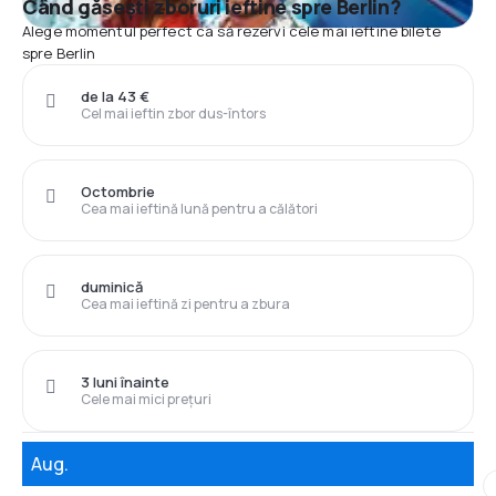
Când găsești zboruri ieftine spre Berlin?
Alege momentul perfect ca să rezervi cele mai ieftine bilete
spre Berlin
de la 43 €
Cel mai ieftin zbor dus-întors
Octombrie
Cea mai ieftină lună pentru a călători
duminică
Cea mai ieftină zi pentru a zbura
3 luni înainte
Cele mai mici prețuri
Aug.