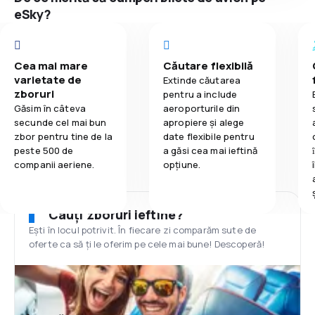
eSky?
Cea mai mare
Căutare flexibilă
varietate de
Extinde căutarea
zboruri
pentru a include
Găsim în câteva
aeroporturile din
secunde cel mai bun
apropiere și alege
zbor pentru tine de la
date flexibile pentru
peste 500 de
a găsi cea mai ieftină
companii aeriene.
opțiune.
Cauți zboruri ieftine?
Ești în locul potrivit. În fiecare zi comparăm sute de
oferte ca să ți le oferim pe cele mai bune! Descoperă!