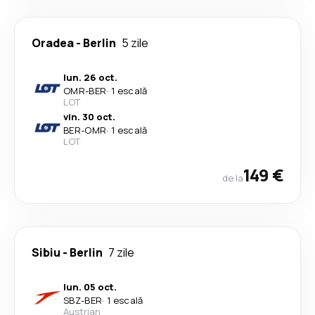
Oradea
-
Berlin
5 zile
lun. 26 oct.
OMR
-
BER
·
1 escală
LOT
vin. 30 oct.
BER
-
OMR
·
1 escală
LOT
149 €
de la
Sibiu
-
Berlin
7 zile
lun. 05 oct.
SBZ
-
BER
·
1 escală
Austrian