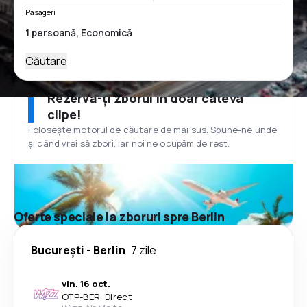
Pasageri
Căutare
Rezervă-ți zborul în doar câteva
clipe!
Folosește motorul de căutare de mai sus. Spune-ne unde
și când vrei să zbori, iar noi ne ocupăm de rest.
Oferte speciale la zboruri spre Berlin
București
-
Berlin
7 zile
vin. 16 oct.
OTP
-
BER
·
Direct