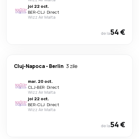
joi 22 oct.
BER
-
CLJ
·
Direct
Wizz Air Malta
54 €
de la
Cluj-Napoca
-
Berlin
3 zile
mar. 20 oct.
CLJ
-
BER
·
Direct
Wizz Air Malta
joi 22 oct.
BER
-
CLJ
·
Direct
Wizz Air Malta
54 €
de la