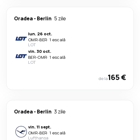
Oradea
-
Berlin
5 zile
lun. 26 oct.
OMR
-
BER
·
1 escală
LOT
vin. 30 oct.
BER
-
OMR
·
1 escală
LOT
165 €
de la
Oradea
-
Berlin
3 zile
vin. 11 sept.
OMR
-
BER
·
1 escală
Lufthansa