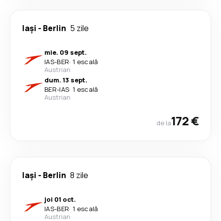
Iași
-
Berlin
5 zile
mie. 09 sept.
IAS
-
BER
·
1 escală
Austrian
dum. 13 sept.
BER
-
IAS
·
1 escală
Austrian
172 €
de la
Iași
-
Berlin
8 zile
joi 01 oct.
IAS
-
BER
·
1 escală
Austrian