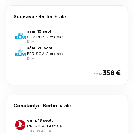
Suceava
-
Berlin
8 zile
sâm. 19 sept.
SCV
-
BER
·
2 escale
KLM
sâm. 26 sept.
BER
-
SCV
·
2 escale
KLM
358 €
de la
Constanța
-
Berlin
4 zile
dum. 13 sept.
CND
-
BER
·
1 escală
Turkish Airlines