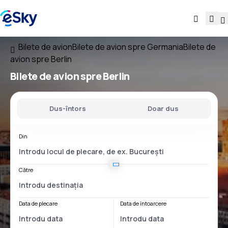
Bilete de avion
Bilete de avion spre Germania
Bilete de
avion spre Berlin
Bilete de avion spre Berlin
Dus-întors
Doar dus
Din
Către
Data de plecare
Data de întoarcere