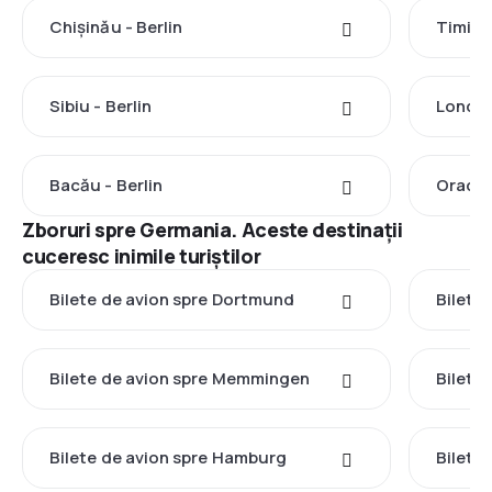
Chișinău - Berlin
Timișoa
Sibiu - Berlin
Londra 
Bacău - Berlin
Oradea
Zboruri spre Germania. Aceste destinații
cuceresc inimile turiștilor
Bilete de avion spre Dortmund
Bilete
Bilete de avion spre Memmingen
Bilete
Bilete de avion spre Hamburg
Bilete