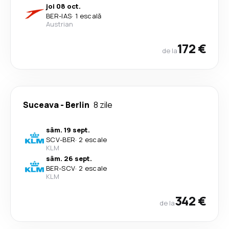
joi 08 oct.
BER
-
IAS
·
1 escală
Austrian
172 €
de la
Suceava
-
Berlin
8 zile
sâm. 19 sept.
SCV
-
BER
·
2 escale
KLM
sâm. 26 sept.
BER
-
SCV
·
2 escale
KLM
342 €
de la