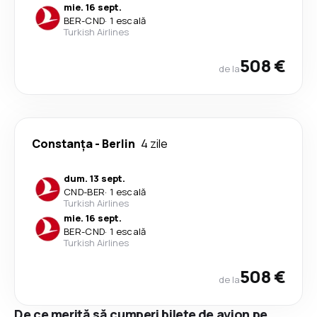
mie. 16 sept.
BER
-
CND
·
1 escală
Turkish Airlines
508 €
de la
Constanța
-
Berlin
4 zile
dum. 13 sept.
CND
-
BER
·
1 escală
Turkish Airlines
mie. 16 sept.
BER
-
CND
·
1 escală
Turkish Airlines
508 €
de la
De ce merită să cumperi bilete de avion pe