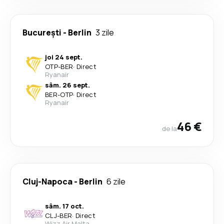
București
-
Berlin
3 zile
joi 24 sept.
OTP
-
BER
·
Direct
Ryanair
sâm. 26 sept.
BER
-
OTP
·
Direct
Ryanair
46 €
de la
Cluj-Napoca
-
Berlin
6 zile
sâm. 17 oct.
CLJ
-
BER
·
Direct
Wizz Air Malta