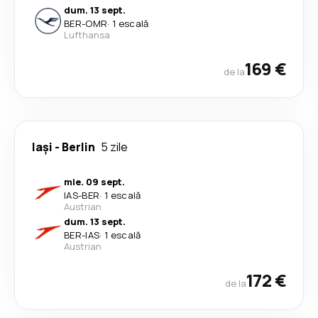
dum. 13 sept.
BER
-
OMR
·
1 escală
Lufthansa
169 €
de la
Iași
-
Berlin
5 zile
mie. 09 sept.
IAS
-
BER
·
1 escală
Austrian
dum. 13 sept.
BER
-
IAS
·
1 escală
Austrian
172 €
de la