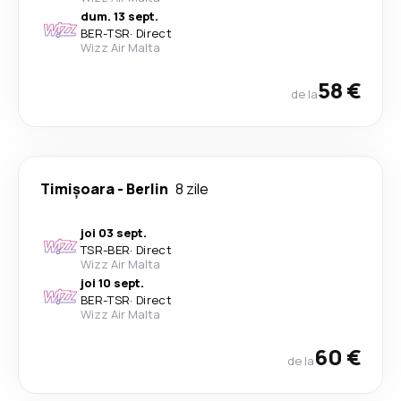
dum. 13 sept.
BER
-
TSR
·
Direct
Wizz Air Malta
58 €
de la
Timișoara
-
Berlin
8 zile
joi 03 sept.
TSR
-
BER
·
Direct
Wizz Air Malta
joi 10 sept.
BER
-
TSR
·
Direct
Wizz Air Malta
60 €
de la