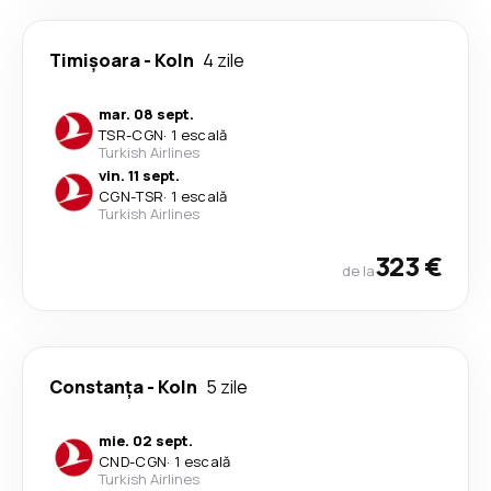
Timișoara
-
Koln
4 zile
mar. 08 sept.
TSR
-
CGN
·
1 escală
Turkish Airlines
vin. 11 sept.
CGN
-
TSR
·
1 escală
Turkish Airlines
323 €
de la
Constanța
-
Koln
5 zile
mie. 02 sept.
CND
-
CGN
·
1 escală
Turkish Airlines