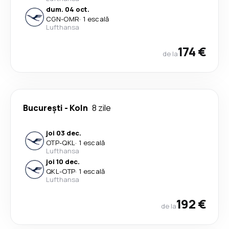
dum. 04 oct.
CGN
-
OMR
·
1 escală
Lufthansa
174 €
de la
București
-
Koln
8 zile
joi 03 dec.
OTP
-
QKL
·
1 escală
Lufthansa
joi 10 dec.
QKL
-
OTP
·
1 escală
Lufthansa
192 €
de la