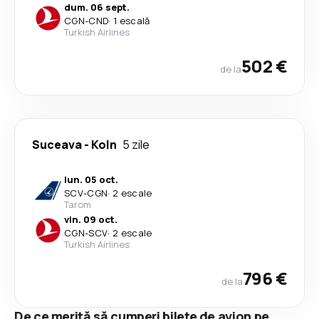
dum. 06 sept.
CGN
-
CND
·
1 escală
Turkish Airlines
502 €
de la
Suceava
-
Koln
5 zile
lun. 05 oct.
SCV
-
CGN
·
2 escale
Tarom
vin. 09 oct.
CGN
-
SCV
·
2 escale
Turkish Airlines
796 €
de la
De ce merită să cumperi bilete de avion pe