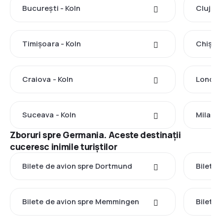
București - Koln
Cluj-N
Timișoara - Koln
Chișin
Craiova - Koln
Londra
Suceava - Koln
Milano 
Zboruri spre Germania. Aceste destinații
cuceresc inimile turiștilor
Bilete de avion spre Dortmund
Bilete
Bilete de avion spre Memmingen
Bilete