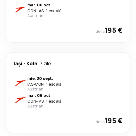
mar. 06 oct.
CGN
-
IAS
·
1 escală
Austrian
195 €
de la
Iași
-
Koln
7 zile
mie. 30 sept.
IAS
-
CGN
·
1 escală
Austrian
mar. 06 oct.
CGN
-
IAS
·
1 escală
Austrian
195 €
de la