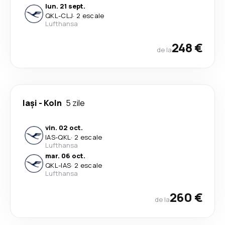
lun. 21 sept.
QKL
-
CLJ
·
2 escale
Lufthansa
248 €
de la
Iași
-
Koln
5 zile
vin. 02 oct.
IAS
-
QKL
·
2 escale
Lufthansa
mar. 06 oct.
QKL
-
IAS
·
2 escale
Lufthansa
260 €
de la