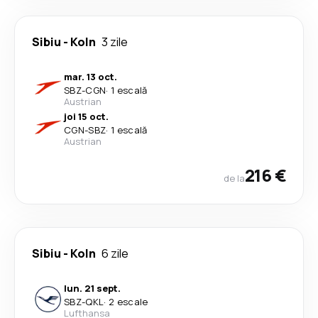
Sibiu
-
Koln
3 zile
mar. 13 oct.
SBZ
-
CGN
·
1 escală
Austrian
joi 15 oct.
CGN
-
SBZ
·
1 escală
Austrian
216 €
de la
Sibiu
-
Koln
6 zile
lun. 21 sept.
SBZ
-
QKL
·
2 escale
Lufthansa