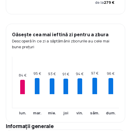
de la
279 €
Găsește cea mai ieftină zi pentru a zbura
Descoperă în ce zi a săptămânii zborurile au cele mai
bune prețuri
97 €
96 €
95 €
94 €
93 €
91 €
84 €
lun.
mar.
mie.
joi
vin.
sâm.
dum.
Informații generale