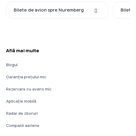
Bilete de avion spre Nuremberg
Bilete
Află mai multe
Blogul
Garanția prețului mic
Rezervare cu avans mic
Aplicație mobilă
Radar de zboruri
Companii aeriene