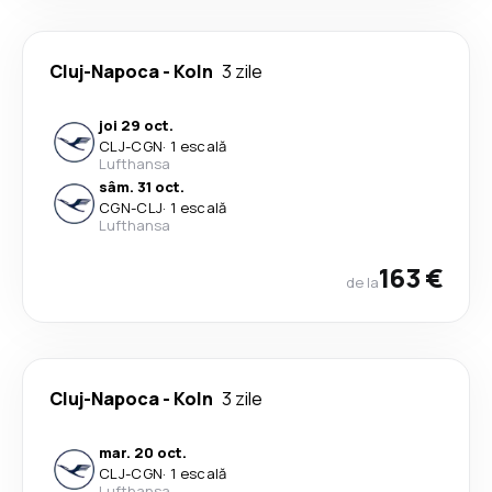
Cluj-Napoca
-
Koln
3 zile
joi 29 oct.
CLJ
-
CGN
·
1 escală
Lufthansa
sâm. 31 oct.
CGN
-
CLJ
·
1 escală
Lufthansa
163 €
de la
Cluj-Napoca
-
Koln
3 zile
mar. 20 oct.
CLJ
-
CGN
·
1 escală
Lufthansa