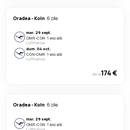
Oradea
-
Koln
6 zile
mar. 29 sept.
OMR
-
CGN
·
1 escală
Lufthansa
dum. 04 oct.
CGN
-
OMR
·
1 escală
Lufthansa
174 €
de la
Oradea
-
Koln
6 zile
mar. 29 sept.
OMR
-
CGN
·
1 escală
Lufthansa