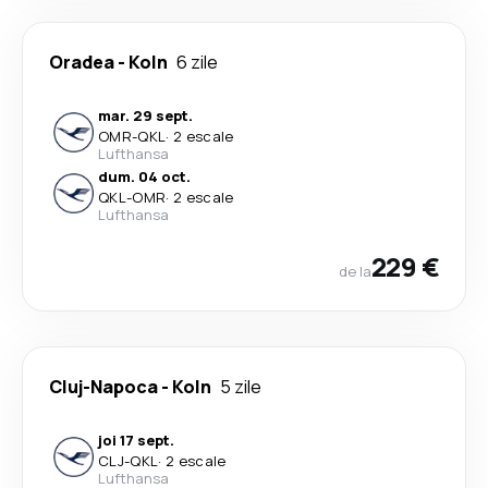
Oradea
-
Koln
6 zile
mar. 29 sept.
OMR
-
QKL
·
2 escale
Lufthansa
dum. 04 oct.
QKL
-
OMR
·
2 escale
Lufthansa
229 €
de la
Cluj-Napoca
-
Koln
5 zile
joi 17 sept.
CLJ
-
QKL
·
2 escale
Lufthansa