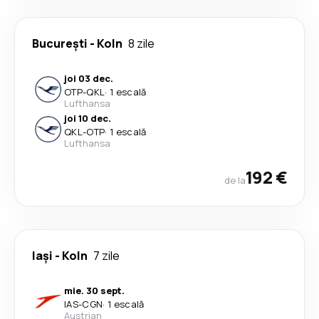
București
-
Koln
8 zile
joi 03 dec.
OTP
-
QKL
·
1 escală
Lufthansa
joi 10 dec.
QKL
-
OTP
·
1 escală
Lufthansa
192 €
de la
Iași
-
Koln
7 zile
mie. 30 sept.
IAS
-
CGN
·
1 escală
Austrian