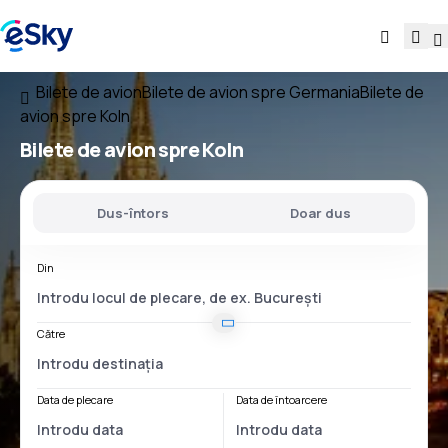
Bilete de avion
Bilete de avion spre Germania
Bilete de
avion spre Koln
Bilete de avion spre Koln
Dus-întors
Doar dus
Din
Către
Data de plecare
Data de întoarcere