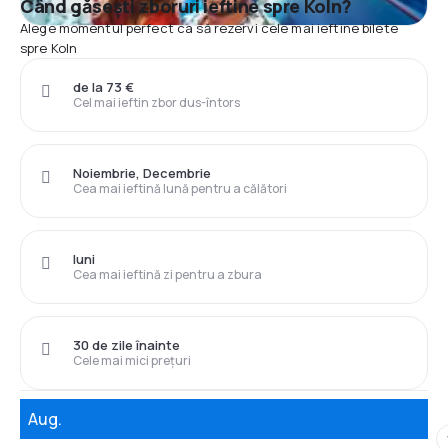
Când găsești zboruri ieftine spre Koln?
Alege momentul perfect ca să rezervi cele mai ieftine bilete
spre Koln
de la 73 €
Cel mai ieftin zbor dus-întors
Noiembrie, Decembrie
Cea mai ieftină lună pentru a călători
luni
Cea mai ieftină zi pentru a zbura
30 de zile înainte
Cele mai mici prețuri
Aug.