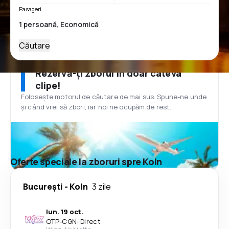
Pasageri
Căutare
Rezervă-ți zborul în doar câteva
clipe!
Folosește motorul de căutare de mai sus. Spune-ne unde
și când vrei să zbori, iar noi ne ocupăm de rest.
Oferte speciale la zboruri spre Koln
București
-
Koln
3 zile
lun. 19 oct.
OTP
-
CGN
·
Direct