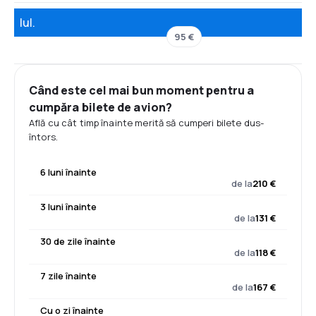
Iul.
95 €
Când este cel mai bun moment pentru a
cumpăra bilete de avion?
Află cu cât timp înainte merită să cumperi bilete dus-
întors.
6 luni înainte
de la
210 €
3 luni înainte
de la
131 €
30 de zile înainte
de la
118 €
7 zile înainte
de la
167 €
Cu o zi înainte