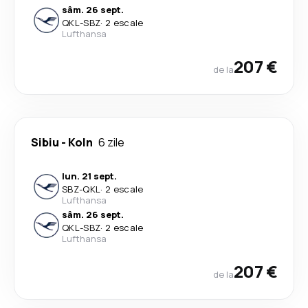
sâm. 26 sept.
QKL
-
SBZ
·
2 escale
Lufthansa
207 €
de la
Sibiu
-
Koln
6 zile
lun. 21 sept.
SBZ
-
QKL
·
2 escale
Lufthansa
sâm. 26 sept.
QKL
-
SBZ
·
2 escale
Lufthansa
207 €
de la