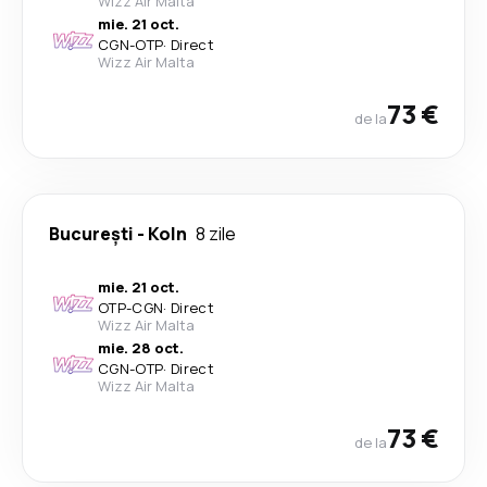
Wizz Air Malta
mie. 21 oct.
CGN
-
OTP
·
Direct
Wizz Air Malta
73 €
de la
București
-
Koln
8 zile
mie. 21 oct.
OTP
-
CGN
·
Direct
Wizz Air Malta
mie. 28 oct.
CGN
-
OTP
·
Direct
Wizz Air Malta
73 €
de la