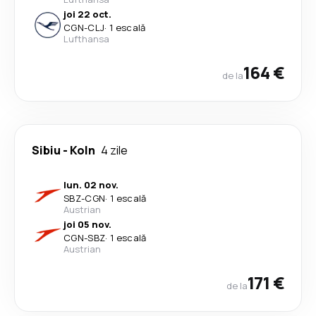
joi 22 oct.
CGN
-
CLJ
·
1 escală
Lufthansa
164 €
de la
Sibiu
-
Koln
4 zile
lun. 02 nov.
SBZ
-
CGN
·
1 escală
Austrian
joi 05 nov.
CGN
-
SBZ
·
1 escală
Austrian
171 €
de la