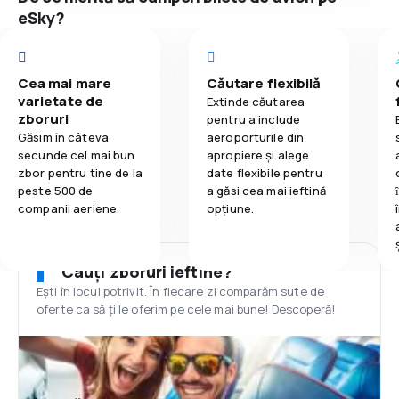
eSky?
Cea mai mare
Căutare flexibilă
varietate de
Extinde căutarea
zboruri
pentru a include
Găsim în câteva
aeroporturile din
secunde cel mai bun
apropiere și alege
zbor pentru tine de la
date flexibile pentru
peste 500 de
a găsi cea mai ieftină
companii aeriene.
opțiune.
Cauți zboruri ieftine?
Ești în locul potrivit. În fiecare zi comparăm sute de
oferte ca să ți le oferim pe cele mai bune! Descoperă!