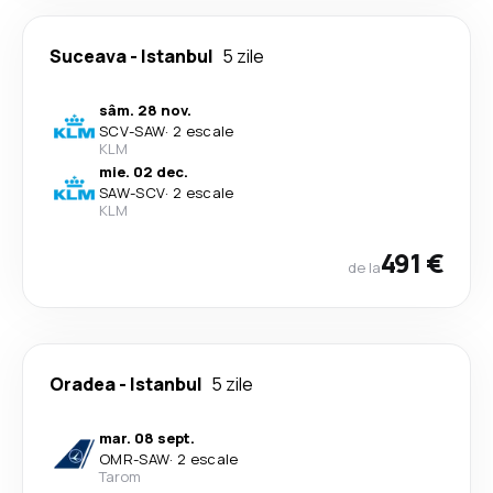
Suceava
-
Istanbul
5 zile
sâm. 28 nov.
SCV
-
SAW
·
2 escale
KLM
mie. 02 dec.
SAW
-
SCV
·
2 escale
KLM
491 €
de la
Oradea
-
Istanbul
5 zile
mar. 08 sept.
OMR
-
SAW
·
2 escale
Tarom