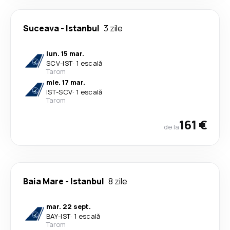
Suceava
-
Istanbul
3 zile
lun. 15 mar.
SCV
-
IST
·
1 escală
Tarom
mie. 17 mar.
IST
-
SCV
·
1 escală
Tarom
161 €
de la
Baia Mare
-
Istanbul
8 zile
mar. 22 sept.
BAY
-
IST
·
1 escală
Tarom