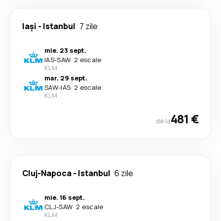
Iași
-
Istanbul
7 zile
mie. 23 sept.
IAS
-
SAW
·
2 escale
KLM
mar. 29 sept.
SAW
-
IAS
·
2 escale
KLM
481 €
de la
Cluj-Napoca
-
Istanbul
6 zile
mie. 16 sept.
CLJ
-
SAW
·
2 escale
KLM