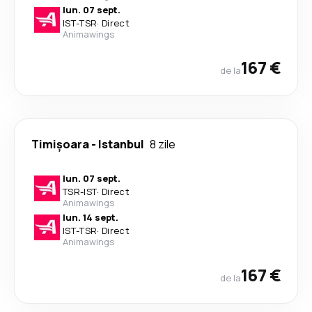
lun. 07 sept.
IST
-
TSR
·
Direct
Animawings
167 €
de la
Timișoara
-
Istanbul
8 zile
lun. 07 sept.
TSR
-
IST
·
Direct
Animawings
lun. 14 sept.
IST
-
TSR
·
Direct
Animawings
167 €
de la