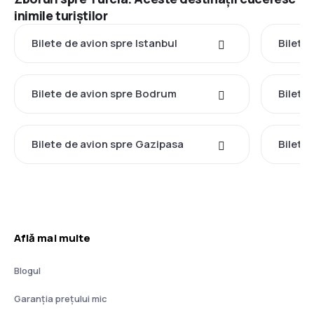
inimile turiștilor
Bilete de avion spre Istanbul
Bilete
Bilete de avion spre Bodrum
Bilete
Bilete de avion spre Gazipasa
Bilete
Află mai multe
Blogul
Garanția prețului mic