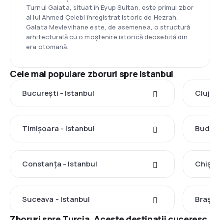
Turnul Galata, situat în Eyup Sultan, este primul zbor
al lui Ahmed Çelebi înregistrat istoric de Hezrah.
Galata Mevlevihane este, de asemenea, o structură
arhitecturală cu o moștenire istorică deosebită din
era otomană.
Cele mai populare zboruri spre Istanbul
București - Istanbul
Cluj-N
Timișoara - Istanbul
Budape
Constanța - Istanbul
Chișin
Suceava - Istanbul
Brașov
Zboruri spre Turcia. Aceste destinații cuceresc