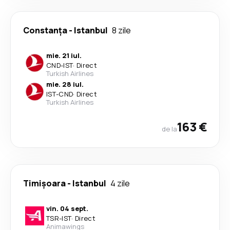
Constanța
-
Istanbul
8 zile
mie. 21 iul.
CND
-
IST
·
Direct
Turkish Airlines
mie. 28 iul.
IST
-
CND
·
Direct
Turkish Airlines
163 €
de la
Timișoara
-
Istanbul
4 zile
vin. 04 sept.
TSR
-
IST
·
Direct
Animawings