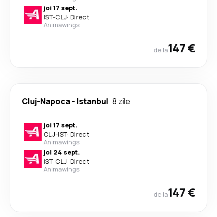
joi 17 sept.
IST
-
CLJ
·
Direct
Animawings
147 €
de la
Cluj-Napoca
-
Istanbul
8 zile
joi 17 sept.
CLJ
-
IST
·
Direct
Animawings
joi 24 sept.
IST
-
CLJ
·
Direct
Animawings
147 €
de la