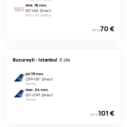
mie. 18 nov.
IST
-
IAS
·
Direct
Wizz Air Malta
70 €
de la
București
-
Istanbul
6 zile
joi 19 nov.
OTP
-
IST
·
Direct
Tarom
mar. 24 nov.
IST
-
OTP
·
Direct
Tarom
101 €
de la