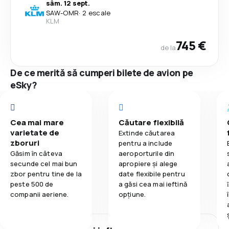
sâm. 12 sept.
SAW
-
OMR
·
2 escale
KLM
745 €
de la
De ce merită să cumperi bilete de avion pe
eSky?
Cea mai mare
Căutare flexibilă
varietate de
Extinde căutarea
zboruri
pentru a include
Găsim în câteva
aeroporturile din
secunde cel mai bun
apropiere și alege
zbor pentru tine de la
date flexibile pentru
peste 500 de
a găsi cea mai ieftină
companii aeriene.
opțiune.