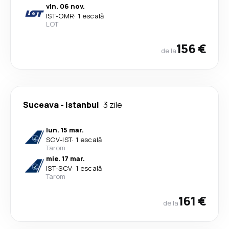
vin. 06 nov.
IST
-
OMR
·
1 escală
LOT
156 €
de la
Suceava
-
Istanbul
3 zile
lun. 15 mar.
SCV
-
IST
·
1 escală
Tarom
mie. 17 mar.
IST
-
SCV
·
1 escală
Tarom
161 €
de la