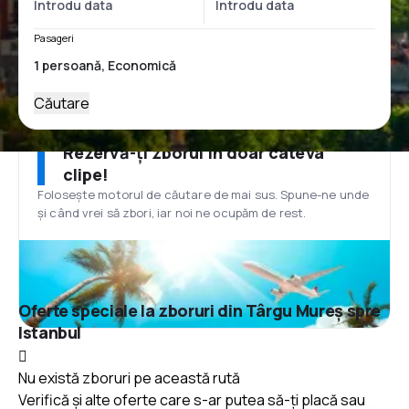
Pasageri
Căutare
Rezervă-ți zborul în doar câteva
clipe!
Folosește motorul de căutare de mai sus. Spune-ne unde
și când vrei să zbori, iar noi ne ocupăm de rest.
Oferte speciale la zboruri din Târgu Mureș spre
Istanbul
Nu există zboruri pe această rută
Verifică și alte oferte care s-ar putea să-ți placă sau