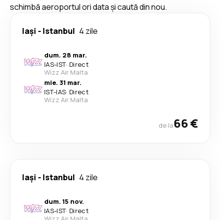
schimbă aeroportul ori data și caută din nou.
Iași
-
Istanbul
4 zile
dum. 28 mar.
IAS
-
IST
·
Direct
Wizz Air Malta
mie. 31 mar.
IST
-
IAS
·
Direct
Wizz Air Malta
66 €
de la
Iași
-
Istanbul
4 zile
dum. 15 nov.
IAS
-
IST
·
Direct
Wizz Air Malta