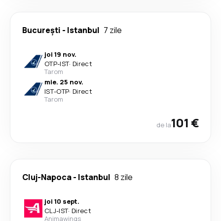
București
-
Istanbul
7 zile
joi 19 nov.
OTP
-
IST
·
Direct
Tarom
mie. 25 nov.
IST
-
OTP
·
Direct
Tarom
101 €
de la
Cluj-Napoca
-
Istanbul
8 zile
joi 10 sept.
CLJ
-
IST
·
Direct
Animawings