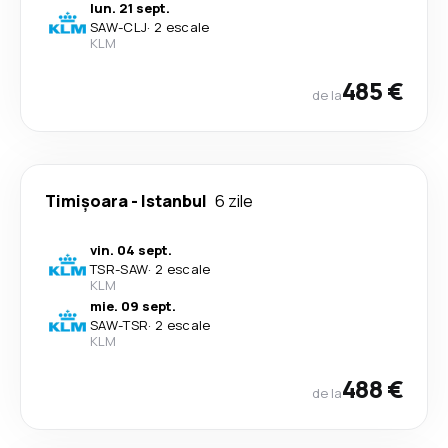
lun. 21 sept.
SAW
-
CLJ
·
2 escale
KLM
485 €
de la
Timișoara
-
Istanbul
6 zile
vin. 04 sept.
TSR
-
SAW
·
2 escale
KLM
mie. 09 sept.
SAW
-
TSR
·
2 escale
KLM
488 €
de la