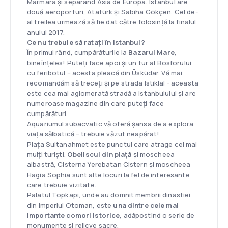
Marmara și separând Asia de Europa. Istanbul are
două aeroporturi, Atatürk și Sabiha Gökçen. Cel de-
al treilea urmează să fie dat către folosință la finalul
anului 2017.
Ce nu trebuie să ratați în Istanbul?
În primul rând, cumpărăturile la
Bazarul Mare
,
bineînțeles! Puteți face apoi și un tur al Bosforului
cu feribotul – acesta pleacă din Üsküdar. Vă mai
recomandăm să treceți și pe strada Istiklal - aceasta
este cea mai aglomerată stradă a Istanbulului și are
numeroase magazine din care puteți face
cumpărături.
Aquariumul subacvatic vă oferă șansa de a explora
viața sălbatică – trebuie văzut neapărat!
Piața Sultanahmet este punctul care atrage cei mai
mulți turiști.
Obeliscul din piață
și moscheea
albastră, Cisterna Yerebatan Cistern și moscheea
Hagia Sophia sunt alte locuri la fel de interesante
care trebuie vizitate.
Palatul Topkapi, unde au domnit membrii dinastiei
din Imperiul Otoman, este
una dintre cele mai
importante comori istorice
, adăpostind o serie de
monumente și relicve sacre.