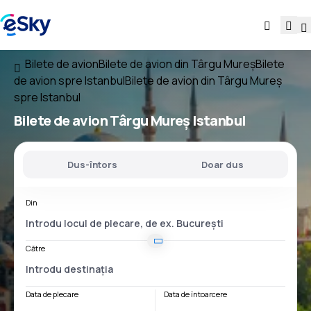
Bilete de avion
Bilete de avion din Târgu Mureș
Bilete
de avion spre Istanbul
Bilete de avion din Târgu Mureș
spre Istanbul
Bilete de avion
Târgu Mureș Istanbul
Dus-întors
Doar dus
Din
Către
Data de plecare
Data de întoarcere