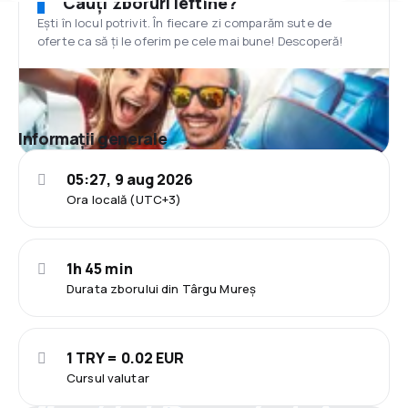
Cauți zboruri ieftine?
Ești în locul potrivit. În fiecare zi comparăm sute de
oferte ca să ți le oferim pe cele mai bune! Descoperă!
Informații generale
05:27, 9 aug 2026
Ora locală (UTC+3)
1h 45 min
Durata zborului din Târgu Mureș
1 TRY = 0.02 EUR
Cursul valutar