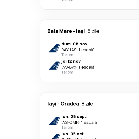
Baia Mare
-
Iași
5 zile
dum. 08 nov.
BAY
-
IAS
·
1 escală
Tarom
joi 12 nov.
IAS
-
BAY
·
1 escală
Tarom
Iași
-
Oradea
8 zile
lun. 28 sept.
IAS
-
OMR
·
1 escală
Tarom
lun. 05 oct.