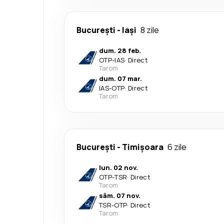
București
-
Iași
8 zile
dum. 28 feb.
OTP
-
IAS
·
Direct
Tarom
dum. 07 mar.
IAS
-
OTP
·
Direct
Tarom
București
-
Timișoara
6 zile
lun. 02 nov.
OTP
-
TSR
·
Direct
Tarom
sâm. 07 nov.
TSR
-
OTP
·
Direct
Tarom