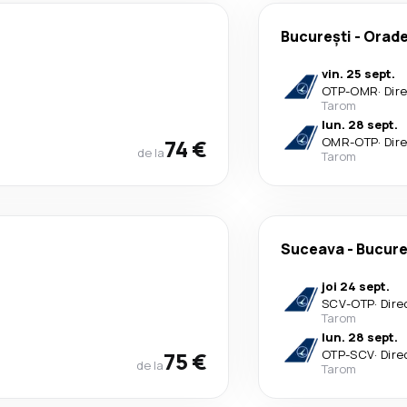
București
-
Orad
vin. 25 sept.
OTP
-
OMR
·
Dir
Tarom
lun. 28 sept.
74 €
OMR
-
OTP
·
Dir
de la
Tarom
Suceava
-
Bucure
joi 24 sept.
SCV
-
OTP
·
Dire
Tarom
lun. 28 sept.
75 €
OTP
-
SCV
·
Dire
de la
Tarom