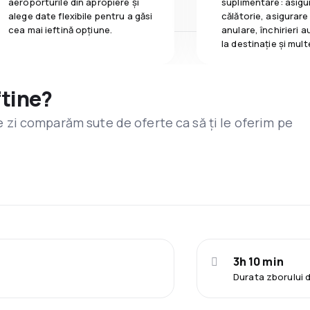
aeroporturile din apropiere și
suplimentare: asigu
alege date flexibile pentru a găsi
călătorie, asigurare
cea mai ieftină opțiune.
anulare, închirieri a
la destinaţie și mult
ftine?
are zi comparăm sute de oferte ca să ți le oferim pe
3h 10 min
Durata zborului 