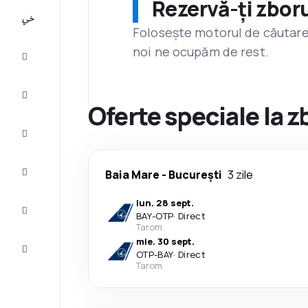
Rezervă-ți zboru
All-
inclusive
Folosește motorul de căutare 
noi ne ocupăm de rest.
City
Break
Cazare
Oferte speciale la 
Oferte
Finalizează
Baia Mare
-
București
3 zile
călătoria
lun. 28 sept.
Inspiraţie şi
BAY
-
OTP
·
Direct
recomandări
Tarom
mie. 30 sept.
Servicii
OTP
-
BAY
·
Direct
clienți
Tarom