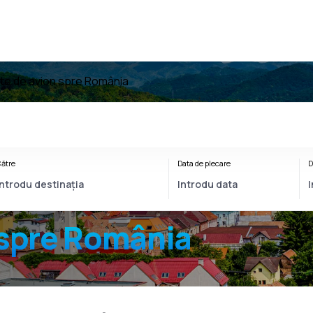
ete de avion spre România
ătre
Data de plecare
D
spre România