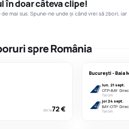
l în doar câteva clipe!
de mai sus. Spune-ne unde și când vrei să zbori, iar
zboruri spre România
București
-
Baia 
lun. 21 sept.
OTP
-
BAY
·
Dire
Tarom
joi 24 sept.
72 €
BAY
-
OTP
·
Dire
de la
Tarom