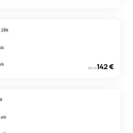
 zile
lă
lă
142 €
de la
le
cală