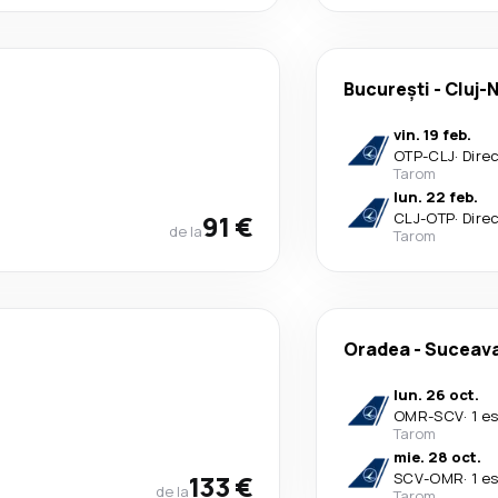
București
-
Cluj-
vin. 19 feb.
OTP
-
CLJ
·
Dire
Tarom
lun. 22 feb.
91 €
CLJ
-
OTP
·
Dire
de la
Tarom
Oradea
-
Suceav
lun. 26 oct.
OMR
-
SCV
·
1 e
Tarom
mie. 28 oct.
133 €
SCV
-
OMR
·
1 e
de la
Tarom