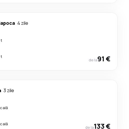
Napoca
4 zile
ct
ct
91 €
de la
a
3 zile
scală
scală
133 €
de la