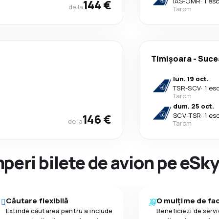
144 €
IAS
-
OMR
·
1 es
de la
Tarom
Timișoara
-
Suce
lun. 19 oct.
TSR
-
SCV
·
1 es
Tarom
dum. 25 oct.
146 €
SCV
-
TSR
·
1 es
de la
Tarom
peri bilete de avion pe eSk
Căutare flexibilă
O mulțime de faci
Extinde căutarea pentru a include
Beneficiezi de servic