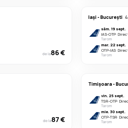
Iași
-
București
4
sâm. 19 sept.
IAS
-
OTP
·
Direc
Tarom
mar. 22 sept.
86 €
OTP
-
IAS
·
Direc
de la
Tarom
Timișoara
-
Bucu
vin. 25 sept.
TSR
-
OTP
·
Dire
Tarom
mie. 30 sept.
87 €
OTP
-
TSR
·
Dire
de la
Tarom