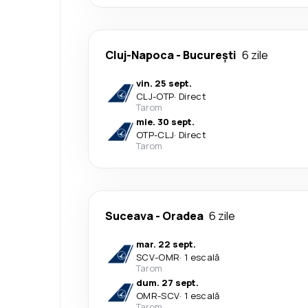
Cluj-Napoca
-
București
6 zile
vin. 25 sept.
CLJ
-
OTP
·
Direct
Tarom
mie. 30 sept.
OTP
-
CLJ
·
Direct
Tarom
Suceava
-
Oradea
6 zile
mar. 22 sept.
SCV
-
OMR
·
1 escală
Tarom
dum. 27 sept.
OMR
-
SCV
·
1 escală
Tarom