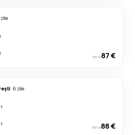
 zile
t
t
87 €
de la
rești
6 zile
ct
ct
88 €
de la