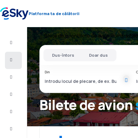
Platforma ta de călătorii
Bilete de avion
Bilete de avion România
Bil
Zbor+Hotel
Dus-întors
Doar dus
Bilete
de
avion
Din
C
Vacanţe
Vară
2026
Bilete de avion
Iarnă
2026/27
Last
minute