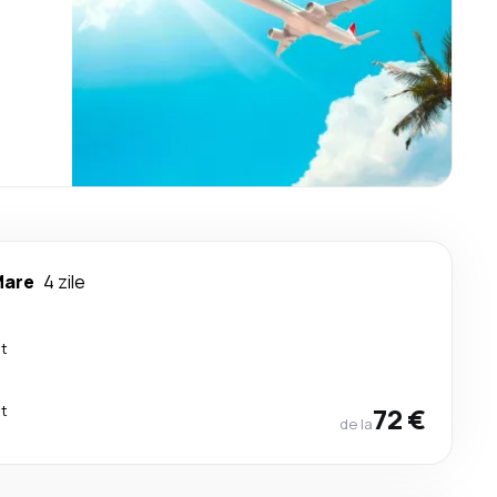
Mare
4 zile
ct
ct
72 €
de la