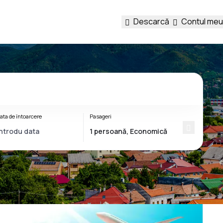
Descarcă
Contul meu
ata de întoarcere
Pasageri