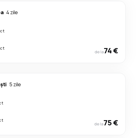
ea
4 zile
ect
ect
74 €
de la
ști
5 zile
ct
ct
75 €
de la