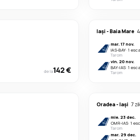
Iași
-
Baia Mare
4
mar. 17 nov.
IAS
-
BAY
·
1 esca
Tarom
vin. 20 nov.
142 €
BAY
-
IAS
·
1 esca
de la
Tarom
Oradea
-
Iași
7 zi
mie. 23 dec.
OMR
-
IAS
·
1 es
Tarom
mar. 29 dec.