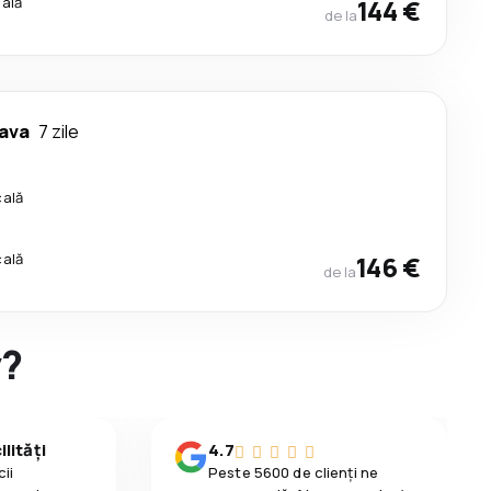
cală
144 €
de la
ava
7 zile
cală
cală
146 €
de la
y?
lități
4.7
ii
Peste 5600 de clienți ne