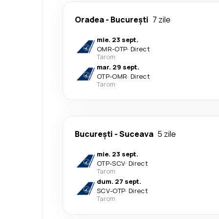
Oradea
-
București
7 zile
mie. 23 sept.
OMR
-
OTP
·
Direct
Tarom
mar. 29 sept.
OTP
-
OMR
·
Direct
Tarom
București
-
Suceava
5 zile
mie. 23 sept.
OTP
-
SCV
·
Direct
Tarom
dum. 27 sept.
SCV
-
OTP
·
Direct
Tarom