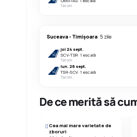
OMR
-
IAS
·
1 escală
Tarom
Suceava
-
Timișoara
5 zile
joi 24 sept.
SCV
-
TSR
·
1 escală
Tarom
lun. 28 sept.
TSR
-
SCV
·
1 escală
Tarom
De ce merită să cum
Cea mai mare varietate de
zboruri