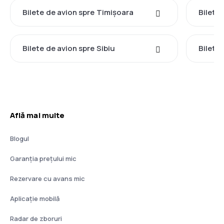
Bilete de avion spre Timișoara
Bilete
Bilete de avion spre Sibiu
Bilete
Află mai multe
Blogul
Garanția prețului mic
Rezervare cu avans mic
Aplicație mobilă
Radar de zboruri