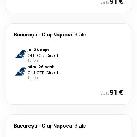
91 €
de la
București
-
Cluj-Napoca
3 zile
joi 24 sept.
OTP
-
CLJ
·
Direct
Tarom
sâm. 26 sept.
CLJ
-
OTP
·
Direct
Tarom
91 €
de la
București
-
Cluj-Napoca
3 zile