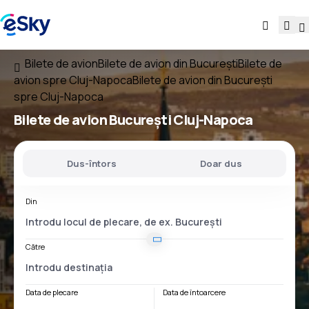
Bilete de avion
Bilete de avion din București
Bilete de
avion spre Cluj-Napoca
Bilete de avion din București
spre Cluj-Napoca
Bilete de avion
București Cluj-Napoca
Dus-întors
Doar dus
Din
Către
Data de plecare
Data de întoarcere