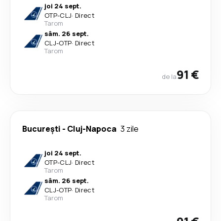
joi 24 sept.
OTP
-
CLJ
·
Direct
Tarom
sâm. 26 sept.
CLJ
-
OTP
·
Direct
Tarom
91 €
de la
București
-
Cluj-Napoca
3 zile
joi 24 sept.
OTP
-
CLJ
·
Direct
Tarom
sâm. 26 sept.
CLJ
-
OTP
·
Direct
Tarom