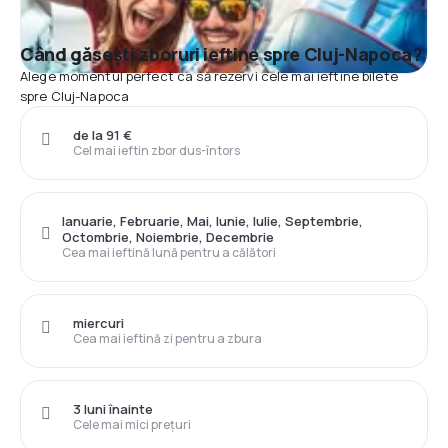
Când găsești zboruri ieftine spre Cluj-Napoca?
Alege momentul perfect ca să rezervi cele mai ieftine bilete
spre Cluj-Napoca
de la 91 €
Cel mai ieftin zbor dus-întors
Ianuarie, Februarie, Mai, Iunie, Iulie, Septembrie,
Octombrie, Noiembrie, Decembrie
Cea mai ieftină lună pentru a călători
miercuri
Cea mai ieftină zi pentru a zbura
3 luni înainte
Cele mai mici prețuri