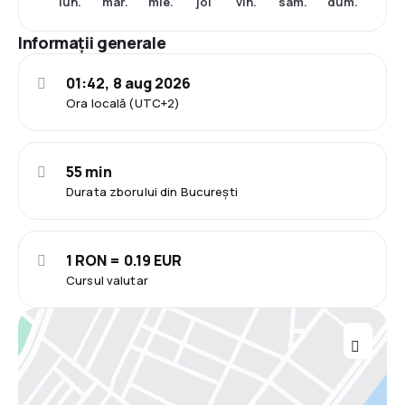
lun.
mar.
mie.
joi
vin.
sâm.
dum.
Informații generale
01:42, 8 aug 2026
Ora locală (UTC+2)
55 min
Durata zborului din București
1 RON = 0.19 EUR
Cursul valutar