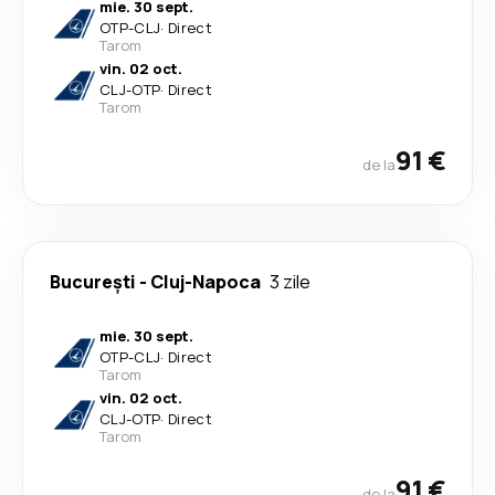
mie. 30 sept.
OTP
-
CLJ
·
Direct
Tarom
vin. 02 oct.
CLJ
-
OTP
·
Direct
Tarom
91 €
de la
București
-
Cluj-Napoca
3 zile
mie. 30 sept.
OTP
-
CLJ
·
Direct
Tarom
vin. 02 oct.
CLJ
-
OTP
·
Direct
Tarom
91 €
de la