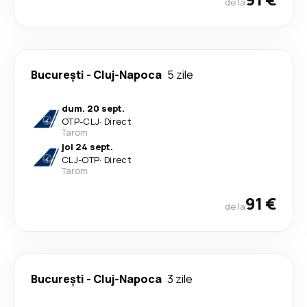
de la
București
-
Cluj-Napoca
5 zile
dum. 20 sept.
OTP
-
CLJ
·
Direct
Tarom
joi 24 sept.
CLJ
-
OTP
·
Direct
Tarom
91 €
de la
București
-
Cluj-Napoca
3 zile