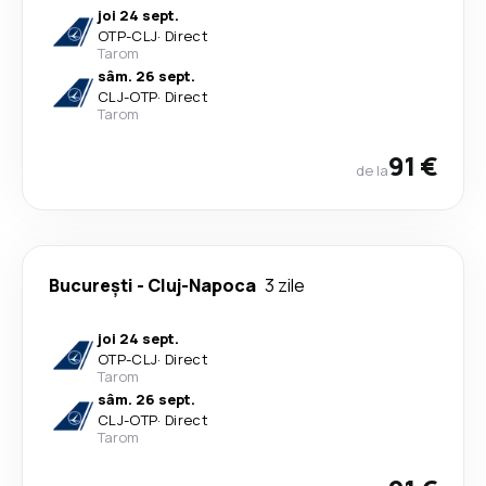
joi 24 sept.
OTP
-
CLJ
·
Direct
Tarom
sâm. 26 sept.
CLJ
-
OTP
·
Direct
Tarom
91 €
de la
București
-
Cluj-Napoca
3 zile
joi 24 sept.
OTP
-
CLJ
·
Direct
Tarom
sâm. 26 sept.
CLJ
-
OTP
·
Direct
Tarom