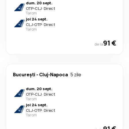
dum. 20 sept.
OTP
-
CLJ
·
Direct
Tarom
joi 24 sept.
CLJ
-
OTP
·
Direct
Tarom
91 €
de la
București
-
Cluj-Napoca
5 zile
dum. 20 sept.
OTP
-
CLJ
·
Direct
Tarom
joi 24 sept.
CLJ
-
OTP
·
Direct
Tarom
91 €