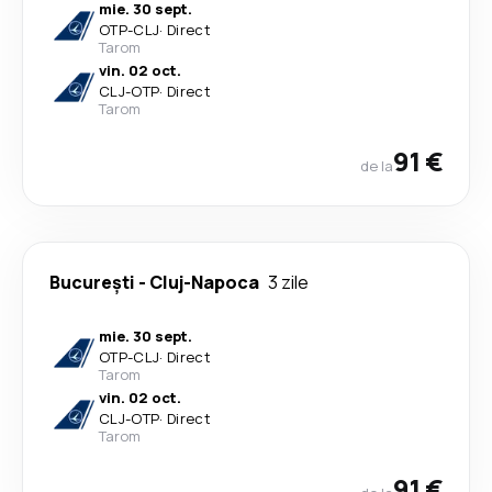
mie. 30 sept.
OTP
-
CLJ
·
Direct
Tarom
vin. 02 oct.
CLJ
-
OTP
·
Direct
Tarom
91 €
de la
București
-
Cluj-Napoca
3 zile
mie. 30 sept.
OTP
-
CLJ
·
Direct
Tarom
vin. 02 oct.
CLJ
-
OTP
·
Direct
Tarom
91 €