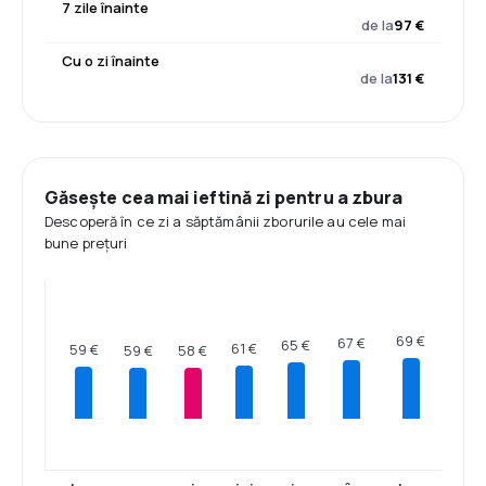
7 zile înainte
de la
97 €
Cu o zi înainte
de la
131 €
Găsește cea mai ieftină zi pentru a zbura
Descoperă în ce zi a săptămânii zborurile au cele mai
bune prețuri
69 €
67 €
65 €
61 €
59 €
59 €
58 €