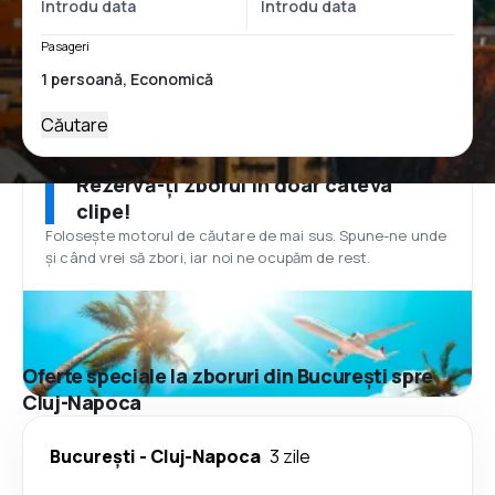
Pasageri
Căutare
Rezervă-ți zborul în doar câteva
clipe!
Folosește motorul de căutare de mai sus. Spune-ne unde
și când vrei să zbori, iar noi ne ocupăm de rest.
Oferte speciale la zboruri din București spre
Cluj-Napoca
București
-
Cluj-Napoca
3 zile