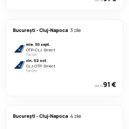
București
-
Cluj-Napoca
3 zile
mie. 30 sept.
OTP
-
CLJ
·
Direct
Tarom
vin. 02 oct.
CLJ
-
OTP
·
Direct
Tarom
91 €
de la
București
-
Cluj-Napoca
4 zile