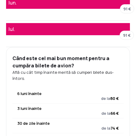
Iun.
91 €
Iul.
91 €
Când este cel mai bun moment pentru a
cumpăra bilete de avion?
Află cu cât timp înainte merită să cumperi bilete dus-
întors.
6 luni înainte
de la
80 €
3 luni înainte
de la
66 €
30 de zile înainte
de la
74 €