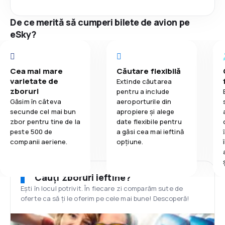
De ce merită să cumperi bilete de avion pe
eSky?
Cea mai mare
Căutare flexibilă
varietate de
Extinde căutarea
zboruri
pentru a include
Găsim în câteva
aeroporturile din
secunde cel mai bun
apropiere și alege
zbor pentru tine de la
date flexibile pentru
peste 500 de
a găsi cea mai ieftină
companii aeriene.
opțiune.
Cauți zboruri ieftine?
Ești în locul potrivit. În fiecare zi comparăm sute de
oferte ca să ți le oferim pe cele mai bune! Descoperă!