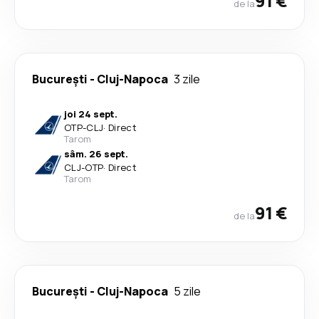
91 €
de la
București
-
Cluj-Napoca
3 zile
joi 24 sept.
OTP
-
CLJ
·
Direct
Tarom
sâm. 26 sept.
CLJ
-
OTP
·
Direct
Tarom
91 €
de la
București
-
Cluj-Napoca
5 zile