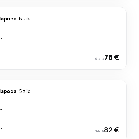
Napoca
6 zile
ct
ct
78 €
de la
Napoca
5 zile
ct
ct
82 €
de la