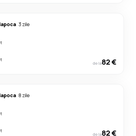
Napoca
3 zile
ct
ct
82 €
de la
Napoca
8 zile
ct
ct
82 €
de la