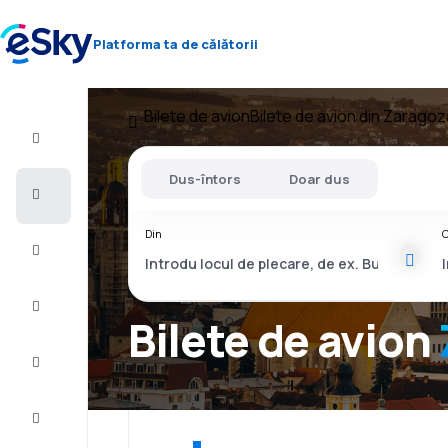
Platforma ta de călătorii
Bilete de avion
Bilete de avion din Zaragoz
Zbor+Hotel
Dus-întors
Doar dus
Bilete
de
avion
Din
C
Vacanţe
Vară
2026
Bilete de avion
Iarnă
2026/27
Last
minute