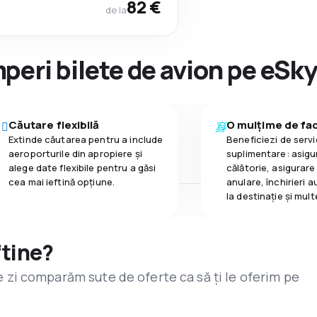
82 €
de la
peri bilete de avion pe eSk
Căutare flexibilă
O mulțime de faci
Extinde căutarea pentru a include
Beneficiezi de servic
aeroporturile din apropiere și
suplimentare: asigu
alege date flexibile pentru a găsi
călătorie, asigurare
cea mai ieftină opțiune.
anulare, închirieri a
la destinaţie și mult
ftine?
are zi comparăm sute de oferte ca să ți le oferim pe