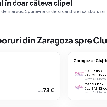
l în doar câteva clipe!
de mai sus. Spune-ne unde și când vrei să zbori, iar
zboruri din Zaragoza spre C
Zaragoza
-
Cluj-
mar. 17 nov.
ZAZ
-
CLJ
·
Dire
Wizz Air Malta
mar. 24 nov.
73 €
CLJ
-
ZAZ
·
Dire
de la
Wizz Air Malta