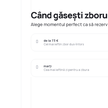
Când găsești zborur
Alege momentul perfect ca să rezervi
de la 73 €
Cel mai ieftin zbor dus-întors
marți
Cea mai ieftină zi pentru a zbura