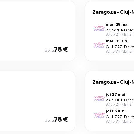
Zaragoza
-
Cluj-
mar. 25 mai
ZAZ
-
CLJ
·
Dire
Wizz Air Malta
mar. 01 iun.
78 €
CLJ
-
ZAZ
·
Dire
de la
Wizz Air Malta
Zaragoza
-
Cluj-
joi 27 mai
ZAZ
-
CLJ
·
Dire
Wizz Air Malta
joi 03 iun.
78 €
CLJ
-
ZAZ
·
Dire
de la
Wizz Air Malta