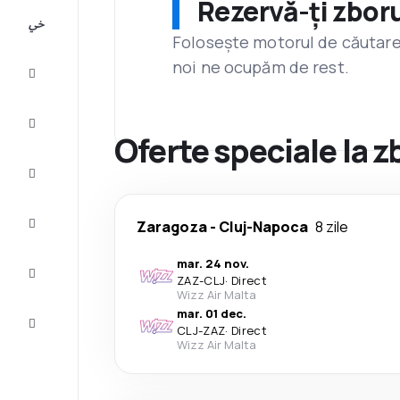
Rezervă-ți zboru
All-
inclusive
Folosește motorul de căutare 
noi ne ocupăm de rest.
City
Break
Cazare
Oferte speciale la 
Oferte
Finalizează
Zaragoza
-
Cluj-Napoca
8 zile
călătoria
mar. 24 nov.
Inspiraţie şi
ZAZ
-
CLJ
·
Direct
recomandări
Wizz Air Malta
mar. 01 dec.
Servicii
CLJ
-
ZAZ
·
Direct
clienți
Wizz Air Malta