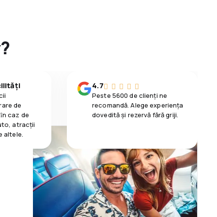
y?
lități
4.7
ii
Peste 5600 de clienți ne
rare de
recomandă. Alege experiența
 ȋn caz de
dovedită și rezervă fără griji.
uto, atracții
e altele.