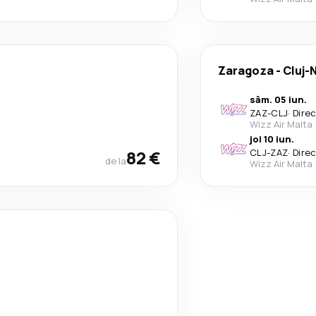
Zaragoza
-
Cluj-
sâm. 05 iun.
ZAZ
-
CLJ
·
Dire
Wizz Air Malta
joi 10 iun.
82 €
CLJ
-
ZAZ
·
Dire
de la
Wizz Air Malta