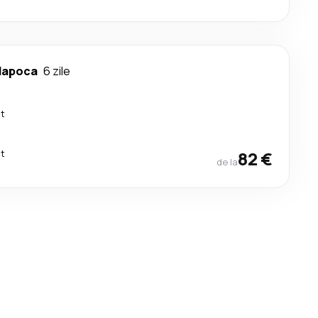
Napoca
6 zile
ct
ct
82 €
de la