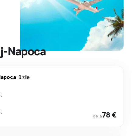
luj-Napoca
Napoca
8 zile
ct
ct
78 €
de la