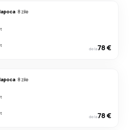
Napoca
8 zile
ct
ct
78 €
de la
Napoca
8 zile
ct
ct
78 €
de la