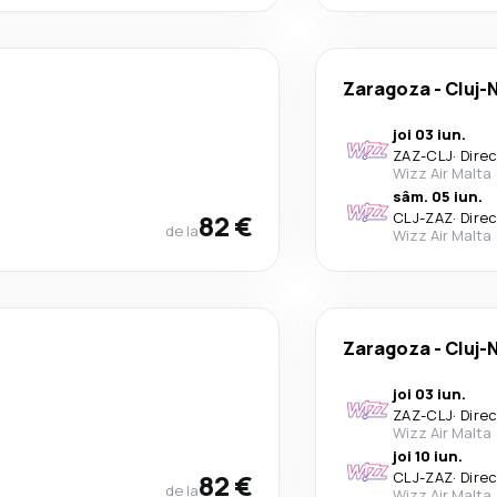
Zaragoza
-
Cluj-
joi 03 iun.
ZAZ
-
CLJ
·
Dire
Wizz Air Malta
sâm. 05 iun.
82 €
CLJ
-
ZAZ
·
Dire
de la
Wizz Air Malta
Zaragoza
-
Cluj-
joi 03 iun.
ZAZ
-
CLJ
·
Dire
Wizz Air Malta
joi 10 iun.
82 €
CLJ
-
ZAZ
·
Dire
de la
Wizz Air Malta