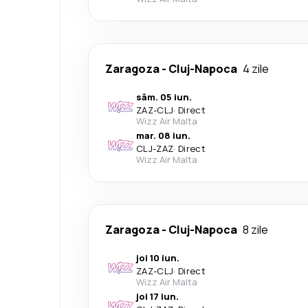
Zaragoza
-
Cluj-Napoca
4 zile
sâm. 05 iun.
ZAZ
-
CLJ
·
Direct
Wizz Air Malta
mar. 08 iun.
CLJ
-
ZAZ
·
Direct
Wizz Air Malta
Zaragoza
-
Cluj-Napoca
8 zile
joi 10 iun.
ZAZ
-
CLJ
·
Direct
Wizz Air Malta
joi 17 iun.