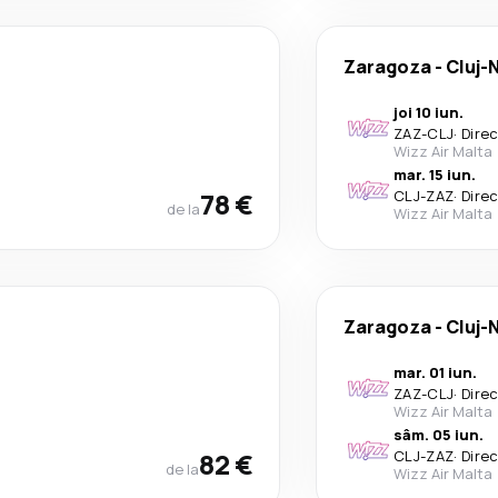
Zaragoza
-
Cluj-
joi 10 iun.
ZAZ
-
CLJ
·
Dire
Wizz Air Malta
mar. 15 iun.
78 €
CLJ
-
ZAZ
·
Dire
de la
Wizz Air Malta
Zaragoza
-
Cluj-
mar. 01 iun.
ZAZ
-
CLJ
·
Dire
Wizz Air Malta
sâm. 05 iun.
82 €
CLJ
-
ZAZ
·
Dire
de la
Wizz Air Malta