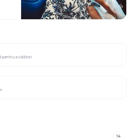
?
ă pentru a călători
ri
143 €