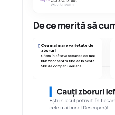
CLJ
-
ZAZ
·
Direct
Wizz Air Malta
De ce merită să cum
Cea mai mare varietate de
zboruri
Găsim în câteva secunde cel mai
bun zbor pentru tine de la peste
500 de companii aeriene.
Cauți zboruri ie
Ești în locul potrivit. În fiec
cele mai bune! Descoperă!