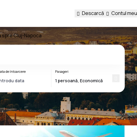
Descarcă
Contul meu
za spre Cluj-Napoca
ata de întoarcere
Pasageri