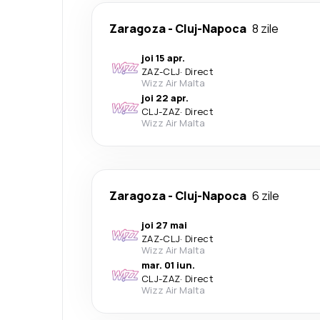
Zaragoza
-
Cluj-Napoca
8 zile
joi 15 apr.
ZAZ
-
CLJ
·
Direct
Wizz Air Malta
joi 22 apr.
CLJ
-
ZAZ
·
Direct
Wizz Air Malta
Zaragoza
-
Cluj-Napoca
6 zile
joi 27 mai
ZAZ
-
CLJ
·
Direct
Wizz Air Malta
mar. 01 iun.
CLJ
-
ZAZ
·
Direct
Wizz Air Malta