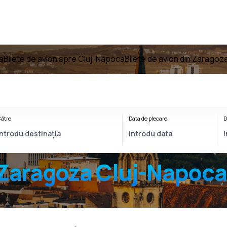
a
Bilete de avion spre Cluj-Napoca
Bilete de avion din Zarago
ătre
Data de plecare
D
Zaragoza Cluj-Napoca