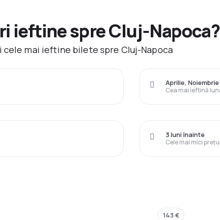
i ieftine spre Cluj-Napoca
 cele mai ieftine bilete spre Cluj-Napoca
Aprilie, Noiembrie
Cea mai ieftină lun
3 luni înainte
Cele mai mici prețu
143 €