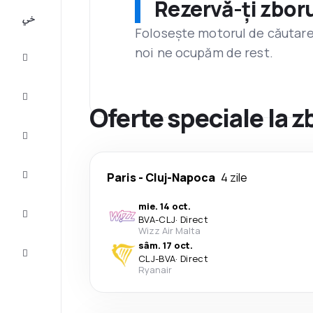
Rezervă-ți zboru
All-
inclusive
Folosește motorul de căutare 
noi ne ocupăm de rest.
City
Break
Cazare
Oferte speciale la 
Oferte
Finalizează
Paris
-
Cluj-Napoca
4 zile
călătoria
mie. 14 oct.
Inspiraţie şi
BVA
-
CLJ
·
Direct
recomandări
Wizz Air Malta
sâm. 17 oct.
Servicii
CLJ
-
BVA
·
Direct
clienți
Ryanair