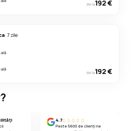
cală
192 €
de la
ca
7 zile
cală
cală
192 €
de la
y?
lități
4.7
ii
Peste 5600 de clienți ne