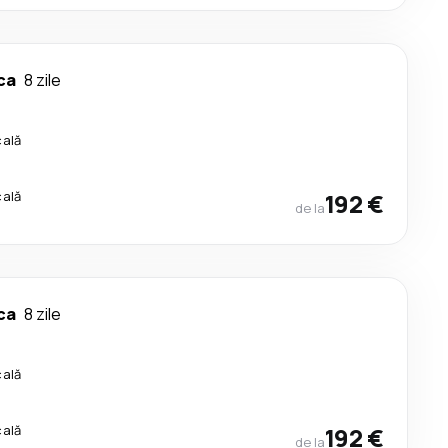
ca
8 zile
cală
cală
192 €
de la
ca
8 zile
cală
cală
192 €
de la