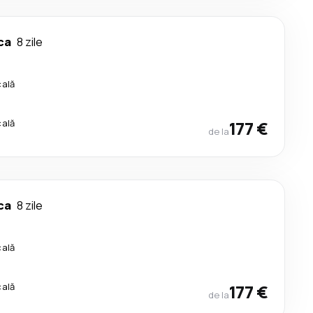
ca
8 zile
cală
cală
177 €
de la
ca
8 zile
cală
cală
177 €
de la