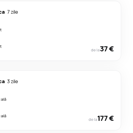
ca
7 zile
t
t
37 €
de la
ca
3 zile
cală
cală
177 €
de la