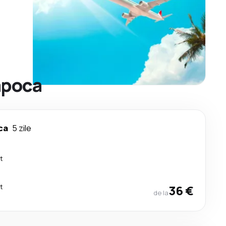
Napoca
ca
5 zile
t
t
36 €
de la