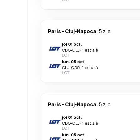
Paris
-
Cluj-Napoca
5 zile
joi 01 oct.
CDG
-
CLJ
·
1 escală
LOT
lun. 05 oct.
CLJ
-
CDG
·
1 escală
LOT
Paris
-
Cluj-Napoca
5 zile
joi 01 oct.
CDG
-
CLJ
·
1 escală
LOT
lun. 05 oct.