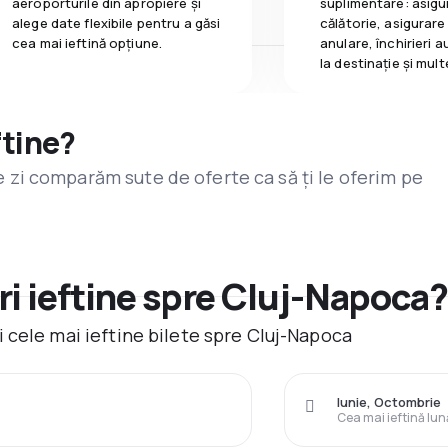
aeroporturile din apropiere și
suplimentare: asigu
alege date flexibile pentru a găsi
călătorie, asigurare
cea mai ieftină opțiune.
anulare, închirieri a
la destinaţie și mult
ftine?
are zi comparăm sute de oferte ca să ți le oferim pe
i ieftine spre Cluj-Napoca
 cele mai ieftine bilete spre Cluj-Napoca
Iunie, Octombrie
Cea mai ieftină lun