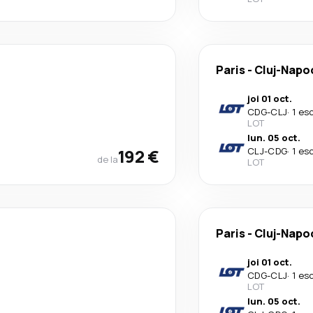
Paris
-
Cluj-Napo
joi 01 oct.
CDG
-
CLJ
·
1 es
LOT
lun. 05 oct.
192 €
CLJ
-
CDG
·
1 es
de la
LOT
Paris
-
Cluj-Napo
joi 01 oct.
CDG
-
CLJ
·
1 es
LOT
lun. 05 oct.