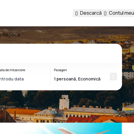
Descarcă
Contul meu
luj-Napoca
ata de întoarcere
Pasageri