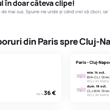
l în doar câteva clipe!
de mai sus. Spune-ne unde și când vrei să zbori, iar
zboruri din Paris spre Cluj-
Paris
-
Cluj-Napo
mie. 14 oct.
BVA
-
CLJ
·
Direc
Wizz Air Malta
dum. 18 oct.
36 €
CLJ
-
BVA
·
Direc
de la
Wizz Air Malta