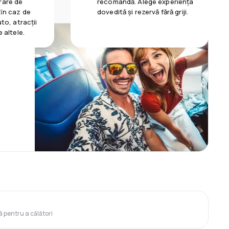
rare de
recomandă. Alege experiența
 ȋn caz de
dovedită și rezervă fără griji.
uto, atracții
e altele.
?
ă pentru a călători