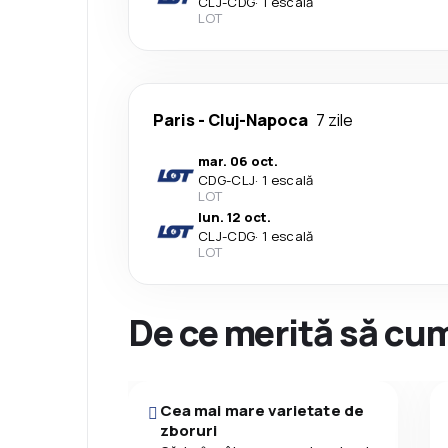
CLJ
-
CDG
·
1 escală
LOT
Paris
-
Cluj-Napoca
7 zile
mar. 06 oct.
CDG
-
CLJ
·
1 escală
LOT
lun. 12 oct.
CLJ
-
CDG
·
1 escală
LOT
De ce merită să cum
Cea mai mare varietate de
zboruri