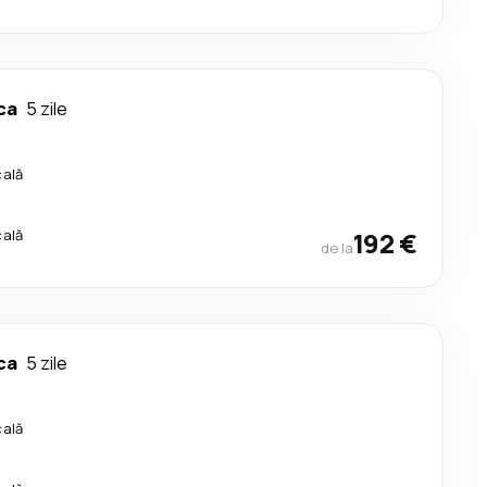
ca
5 zile
cală
cală
192 €
de la
ca
5 zile
cală