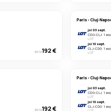
Paris
-
Cluj-Napo
joi 03 sept.
CDG
-
CLJ
·
1 es
LOT
joi 10 sept.
192 €
CLJ
-
CDG
·
1 es
de la
LOT
Paris
-
Cluj-Napo
joi 03 sept.
CDG
-
CLJ
·
1 es
LOT
joi 10 sept.
192 €
CLJ
-
CDG
·
1 es
de la
LOT