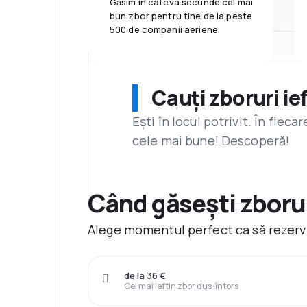
Găsim în câteva secunde cel mai
bun zbor pentru tine de la peste
500 de companii aeriene.
Cauți zboruri ie
Ești în locul potrivit. În fiec
cele mai bune! Descoperă!
Când găsești zborur
Alege momentul perfect ca să rezervi
de la 36 €
Cel mai ieftin zbor dus-întors