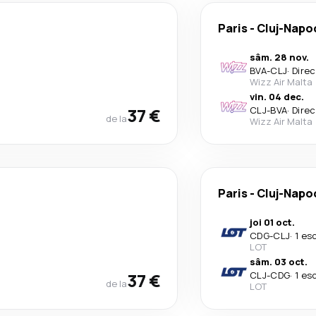
Paris
-
Cluj-Napo
sâm. 28 nov.
BVA
-
CLJ
·
Direc
Wizz Air Malta
vin. 04 dec.
37 €
CLJ
-
BVA
·
Direc
de la
Wizz Air Malta
Paris
-
Cluj-Napo
joi 01 oct.
CDG
-
CLJ
·
1 es
LOT
sâm. 03 oct.
37 €
CLJ
-
CDG
·
1 es
de la
LOT