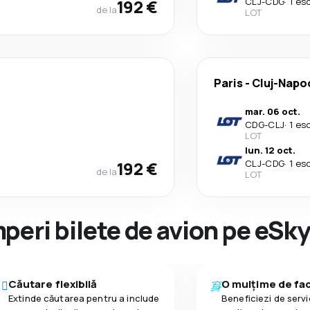
192 €
CLJ
-
CDG
·
1 es
de la
LOT
Paris
-
Cluj-Napo
mar. 06 oct.
CDG
-
CLJ
·
1 es
LOT
lun. 12 oct.
192 €
CLJ
-
CDG
·
1 es
de la
LOT
peri bilete de avion pe eSk
Căutare flexibilă
O mulțime de faci
Extinde căutarea pentru a include
Beneficiezi de servic