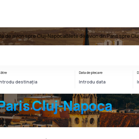
ete de avion spre Cluj-Napoca
Bilete de avion din Paris spre C
ătre
Data de plecare
D
Paris Cluj-Napoca