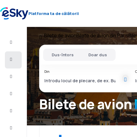
Platforma ta de călătorii
Bilete de avion
Bilete de avion din Paris
Bil
Zbor+Hotel
Dus-întors
Doar dus
Bilete
de
avion
Din
C
Vacanţe
Vară
2026
Bilete de avion
Iarnă
2026/27
Last
minute