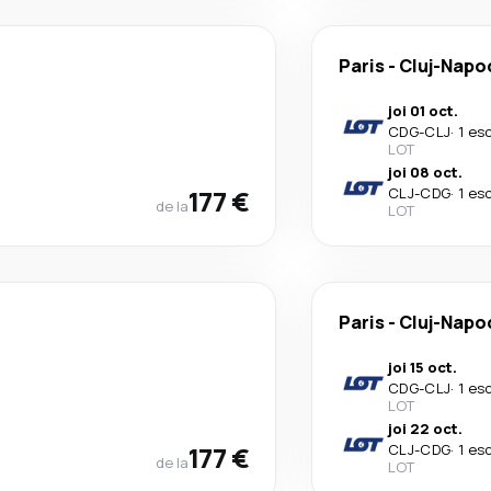
Paris
-
Cluj-Napo
joi 01 oct.
CDG
-
CLJ
·
1 es
LOT
joi 08 oct.
177 €
CLJ
-
CDG
·
1 es
de la
LOT
Paris
-
Cluj-Napo
joi 15 oct.
CDG
-
CLJ
·
1 es
LOT
joi 22 oct.
177 €
CLJ
-
CDG
·
1 es
de la
LOT