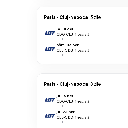
Paris
-
Cluj-Napoca
3 zile
joi 01 oct.
CDG
-
CLJ
·
1 escală
LOT
sâm. 03 oct.
CLJ
-
CDG
·
1 escală
LOT
Paris
-
Cluj-Napoca
8 zile
joi 15 oct.
CDG
-
CLJ
·
1 escală
LOT
joi 22 oct.
CLJ
-
CDG
·
1 escală
LOT