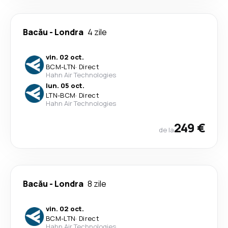
Bacău
-
Londra
4 zile
vin. 02 oct.
BCM
-
LTN
·
Direct
Hahn Air Technologies
lun. 05 oct.
LTN
-
BCM
·
Direct
Hahn Air Technologies
249 €
de la
Bacău
-
Londra
8 zile
vin. 02 oct.
BCM
-
LTN
·
Direct
Hahn Air Technologies