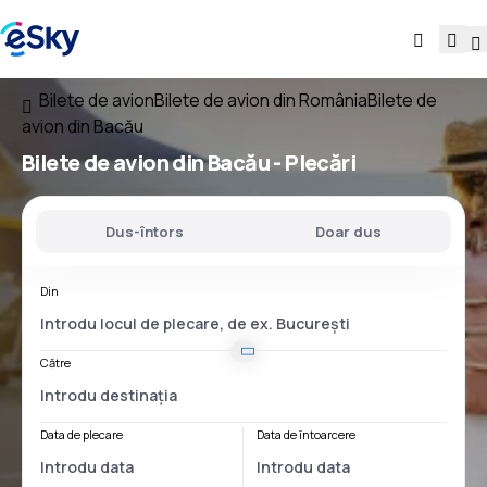
Bilete de avion
Bilete de avion din România
Bilete de
avion din Bacău
Bilete de avion
din Bacău
- Plecări
Dus-întors
Doar dus
Din
Către
Data de plecare
Data de întoarcere