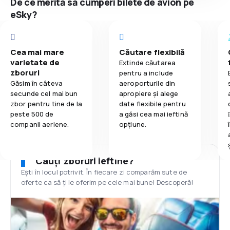
De ce merită să cumperi bilete de avion pe
eSky?
Cea mai mare
Căutare flexibilă
varietate de
Extinde căutarea
zboruri
pentru a include
Găsim în câteva
aeroporturile din
secunde cel mai bun
apropiere și alege
zbor pentru tine de la
date flexibile pentru
peste 500 de
a găsi cea mai ieftină
companii aeriene.
opțiune.
Cauți zboruri ieftine?
Ești în locul potrivit. În fiecare zi comparăm sute de
oferte ca să ți le oferim pe cele mai bune! Descoperă!