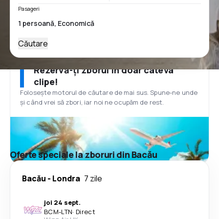
Pasageri
Căutare
Rezervă-ți zborul în doar câteva
clipe!
Folosește motorul de căutare de mai sus. Spune-ne unde
și când vrei să zbori, iar noi ne ocupăm de rest.
Oferte speciale la zboruri din Bacău
Bacău
-
Londra
7 zile
joi 24 sept.
BCM
-
LTN
·
Direct