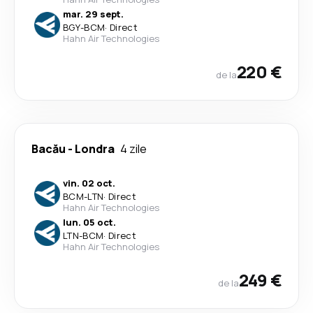
mar. 29 sept.
BGY
-
BCM
·
Direct
Hahn Air Technologies
220 €
de la
Bacău
-
Londra
4 zile
vin. 02 oct.
BCM
-
LTN
·
Direct
Hahn Air Technologies
lun. 05 oct.
LTN
-
BCM
·
Direct
Hahn Air Technologies
249 €
de la