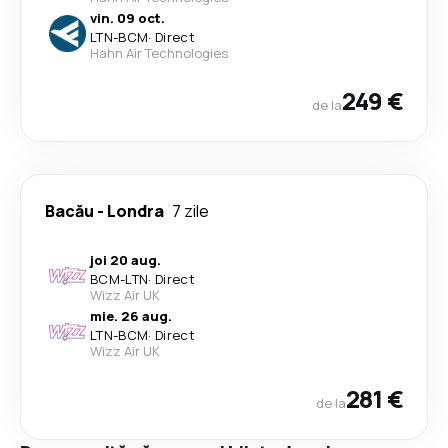
vin. 09 oct.
LTN
-
BCM
·
Direct
Hahn Air Technologies
249 €
de la
Bacău
-
Londra
7 zile
joi 20 aug.
BCM
-
LTN
·
Direct
Wizz Air UK
mie. 26 aug.
LTN
-
BCM
·
Direct
Wizz Air UK
281 €
de la