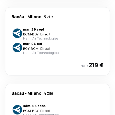
Bacău
-
Milano
8 zile
mar. 29 sept.
BCM
-
BGY
·
Direct
Hahn Air Technologies
mar. 06 oct.
BGY
-
BCM
·
Direct
Hahn Air Technologies
219 €
de la
Bacău
-
Milano
4 zile
sâm. 26 sept.
BCM
-
BGY
·
Direct
Hahn Air Technologies