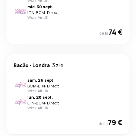
Wizz Air UK
mie. 30 sept.
LTN
-
BCM
·
Direct
Wizz Air UK
74 €
de la
Bacău
-
Londra
3 zile
sâm. 26 sept.
BCM
-
LTN
·
Direct
Wizz Air UK
lun. 28 sept.
LTN
-
BCM
·
Direct
Wizz Air UK
79 €
de la