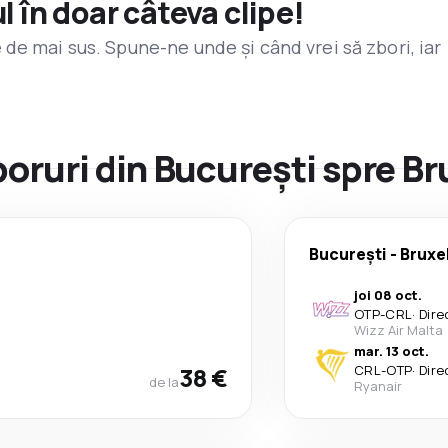
l în doar câteva clipe!
de mai sus. Spune-ne unde și când vrei să zbori, iar
boruri din București spre Br
București
-
Bruxe
joi 08 oct.
OTP
-
CRL
·
Dire
Wizz Air Malta
mar. 13 oct.
38 €
CRL
-
OTP
·
Dire
de la
Ryanair