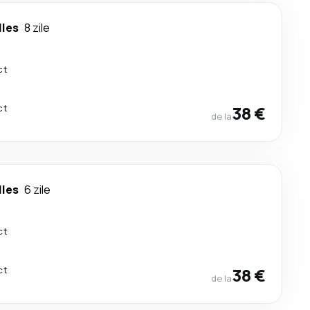
lles
8 zile
ct
ct
38 €
de la
lles
6 zile
ct
ct
38 €
de la