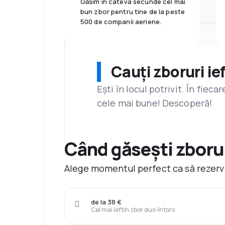
Găsim în câteva secunde cel mai
bun zbor pentru tine de la peste
500 de companii aeriene.
Cauți zboruri ie
Ești în locul potrivit. În fiec
cele mai bune! Descoperă!
Când găsești zborur
Alege momentul perfect ca să rezervi 
de la 38 €
Cel mai ieftin zbor dus-întors