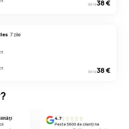
ct
38 €
de la
lles
7 zile
ct
ct
38 €
de la
y?
lități
4.7
ii
Peste 5600 de clienți ne