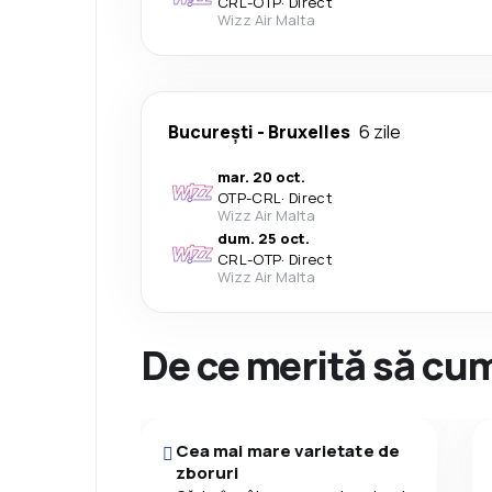
CRL
-
OTP
·
Direct
Wizz Air Malta
București
-
Bruxelles
6 zile
mar. 20 oct.
OTP
-
CRL
·
Direct
Wizz Air Malta
dum. 25 oct.
CRL
-
OTP
·
Direct
Wizz Air Malta
De ce merită să cum
Cea mai mare varietate de
zboruri