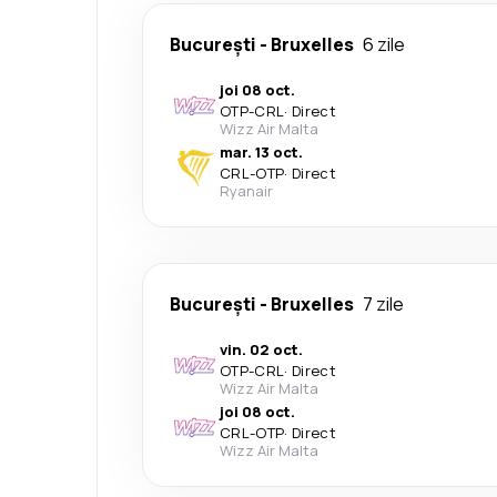
București
-
Bruxelles
6 zile
joi 08 oct.
OTP
-
CRL
·
Direct
Wizz Air Malta
mar. 13 oct.
CRL
-
OTP
·
Direct
Ryanair
București
-
Bruxelles
7 zile
vin. 02 oct.
OTP
-
CRL
·
Direct
Wizz Air Malta
joi 08 oct.
CRL
-
OTP
·
Direct
Wizz Air Malta