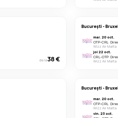
București
-
Bruxe
mar. 20 oct.
OTP
-
CRL
·
Dire
Wizz Air Malta
joi 22 oct.
38 €
CRL
-
OTP
·
Dire
de la
Wizz Air Malta
București
-
Bruxe
mar. 20 oct.
OTP
-
CRL
·
Dire
Wizz Air Malta
vin. 23 oct.