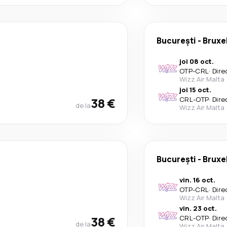
București
-
Bruxe
joi 08 oct.
OTP
-
CRL
·
Dire
Wizz Air Malta
joi 15 oct.
38 €
CRL
-
OTP
·
Dire
de la
Wizz Air Malta
București
-
Bruxe
vin. 16 oct.
OTP
-
CRL
·
Dire
Wizz Air Malta
vin. 23 oct.
38 €
CRL
-
OTP
·
Dire
de la
Wizz Air Malta