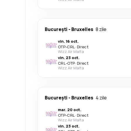
București
-
Bruxelles
8 zile
vin. 16 oct.
OTP
-
CRL
·
Direct
Wizz Air Malta
vin. 23 oct.
CRL
-
OTP
·
Direct
Wizz Air Malta
București
-
Bruxelles
4 zile
mar. 20 oct.
OTP
-
CRL
·
Direct
Wizz Air Malta
vin. 23 oct.