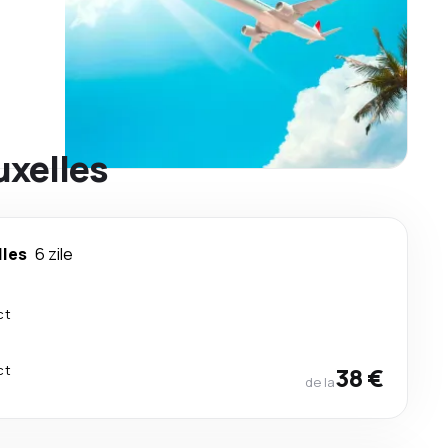
uxelles
lles
6 zile
ct
ct
38 €
de la