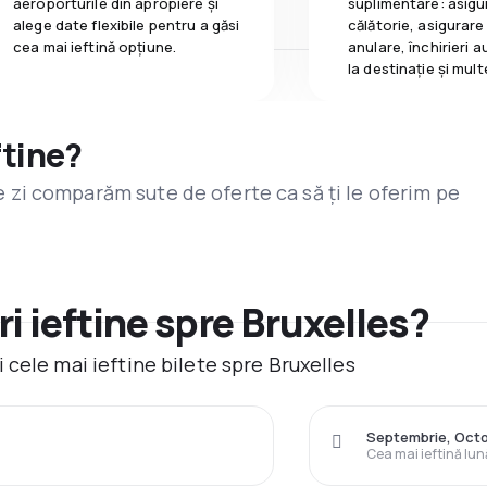
aeroporturile din apropiere și
suplimentare: asigu
alege date flexibile pentru a găsi
călătorie, asigurare
cea mai ieftină opțiune.
anulare, închirieri a
la destinaţie și mult
ftine?
are zi comparăm sute de oferte ca să ți le oferim pe
i ieftine spre Bruxelles?
cele mai ieftine bilete spre Bruxelles
Septembrie, Oct
Cea mai ieftină lun