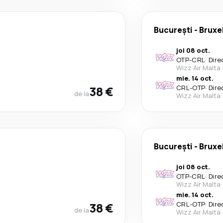
București
-
Bruxe
joi 08 oct.
OTP
-
CRL
·
Dire
Wizz Air Malta
mie. 14 oct.
38 €
CRL
-
OTP
·
Dire
de la
Wizz Air Malta
București
-
Bruxe
joi 08 oct.
OTP
-
CRL
·
Dire
Wizz Air Malta
mie. 14 oct.
38 €
CRL
-
OTP
·
Dire
de la
Wizz Air Malta