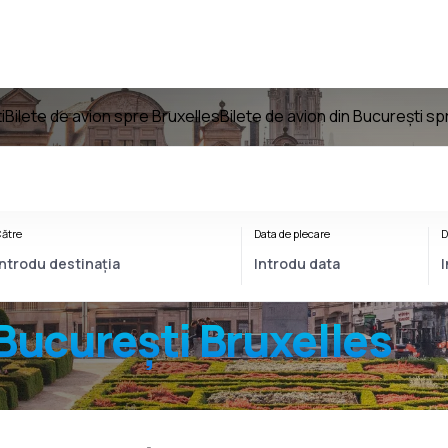
i
Bilete de avion spre Bruxelles
Bilete de avion din București sp
ătre
Data de plecare
D
București Bruxelles