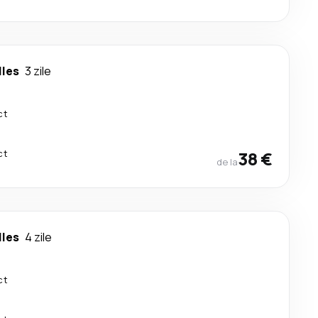
lles
3 zile
ct
ct
38 €
de la
lles
4 zile
ct