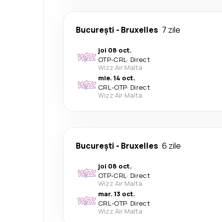
București
-
Bruxelles
7 zile
joi 08 oct.
OTP
-
CRL
·
Direct
Wizz Air Malta
mie. 14 oct.
CRL
-
OTP
·
Direct
Wizz Air Malta
București
-
Bruxelles
6 zile
joi 08 oct.
OTP
-
CRL
·
Direct
Wizz Air Malta
mar. 13 oct.
CRL
-
OTP
·
Direct
Wizz Air Malta