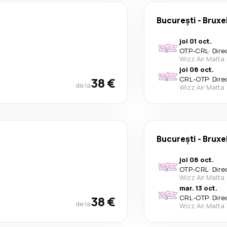
București
-
Bruxe
joi 01 oct.
OTP
-
CRL
·
Dire
Wizz Air Malta
joi 08 oct.
38 €
CRL
-
OTP
·
Dire
de la
Wizz Air Malta
București
-
Bruxe
joi 08 oct.
OTP
-
CRL
·
Dire
Wizz Air Malta
mar. 13 oct.
38 €
CRL
-
OTP
·
Dire
de la
Wizz Air Malta