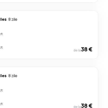
lles
8 zile
ct
ct
38 €
de la
lles
8 zile
ct
ct
38 €
de la