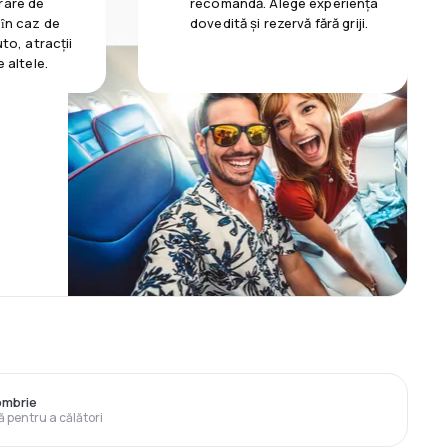
rare de
recomandă. Alege experiența
 ȋn caz de
dovedită și rezervă fără griji.
uto, atracții
e altele.
ombrie
ă pentru a călători