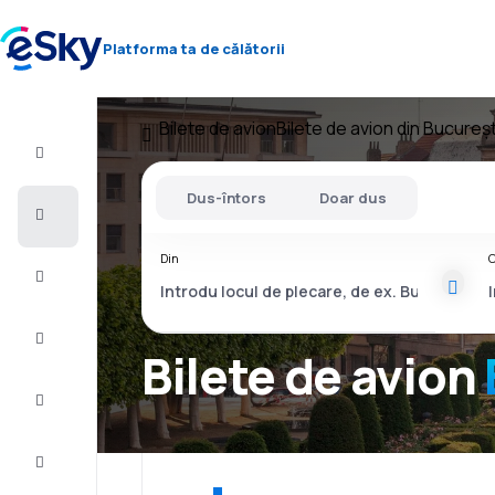
Platforma ta de călătorii
Bilete de avion
Bilete de avion din Bucureșt
Zbor+Hotel
Dus-întors
Doar dus
Bilete
de
avion
Din
C
Vacanţe
Vară
2026
Bilete de avion
Iarnă
2026/27
Last
minute