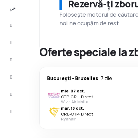
Rezervă-ți zboru
All-
inclusive
Folosește motorul de căutare 
noi ne ocupăm de rest.
City
Break
Cazare
Oferte speciale la z
Oferte
Finalizează
București
-
Bruxelles
7 zile
călătoria
mie. 07 oct.
Inspiraţie şi
OTP
-
CRL
·
Direct
recomandări
Wizz Air Malta
mar. 13 oct.
Servicii
CRL
-
OTP
·
Direct
clienți
Ryanair