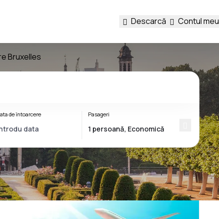
Descarcă
Contul meu
re Bruxelles
ata de întoarcere
Pasageri