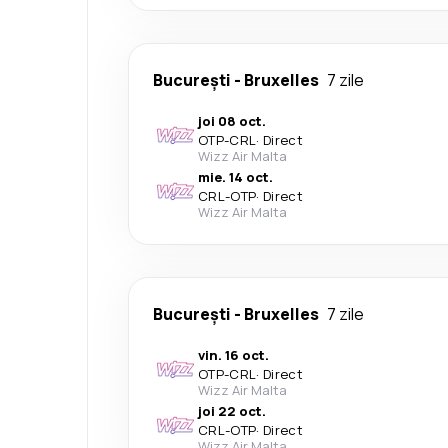
București
-
Bruxelles
7 zile
joi 08 oct.
OTP
-
CRL
·
Direct
Wizz Air Malta
mie. 14 oct.
CRL
-
OTP
·
Direct
Wizz Air Malta
București
-
Bruxelles
7 zile
vin. 16 oct.
OTP
-
CRL
·
Direct
Wizz Air Malta
joi 22 oct.
CRL
-
OTP
·
Direct
Wizz Air Malta