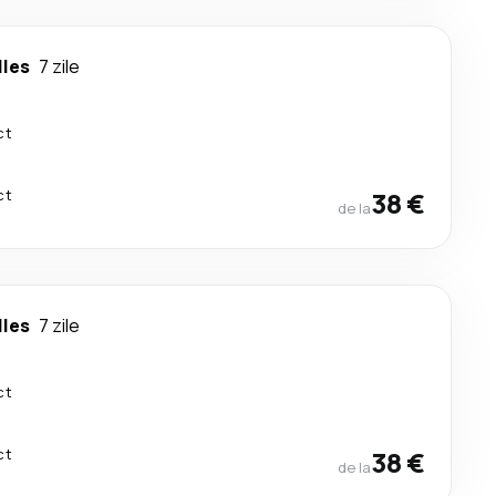
lles
7 zile
ct
ct
38 €
de la
lles
7 zile
ct
ct
38 €
de la