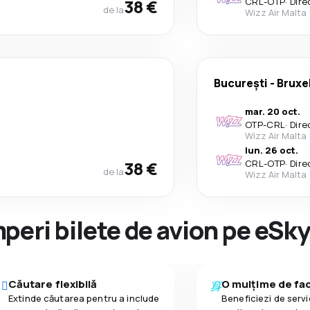
38 €
CRL
-
OTP
·
Dire
de la
Wizz Air Malta
București
-
Bruxe
mar. 20 oct.
OTP
-
CRL
·
Dire
Wizz Air Malta
lun. 26 oct.
38 €
CRL
-
OTP
·
Dire
de la
Wizz Air Malta
peri bilete de avion pe eSk
Căutare flexibilă
O mulțime de faci
Extinde căutarea pentru a include
Beneficiezi de servic