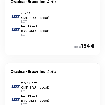
Oradea
-
Bruxelles
4 zile
vin. 16 oct.
OMR
-
BRU
·
1 escală
LOT
lun. 19 oct.
BRU
-
OMR
·
1 escală
LOT
154 €
de la
Oradea
-
Bruxelles
4 zile
vin. 16 oct.
OMR
-
BRU
·
1 escală
LOT
lun. 19 oct.
BRU
-
OMR
·
1 escală
LOT