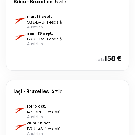
Sibiu
-
Bruxelles
5 zile
mar. 15 sept.
SBZ
-
BRU
·
1 escală
Austrian
sâm. 19 sept.
BRU
-
SBZ
·
1 escală
Austrian
158 €
de la
Iași
-
Bruxelles
4 zile
joi 15 oct.
IAS
-
BRU
·
1 escală
Austrian
dum. 18 oct.
BRU
-
IAS
·
1 escală
Austrian