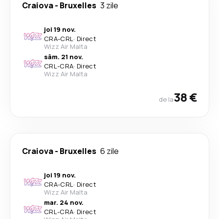
Craiova
-
Bruxelles
3 zile
joi 19 nov.
CRA
-
CRL
·
Direct
Wizz Air Malta
sâm. 21 nov.
CRL
-
CRA
·
Direct
Wizz Air Malta
38 €
de la
Craiova
-
Bruxelles
6 zile
joi 19 nov.
CRA
-
CRL
·
Direct
Wizz Air Malta
mar. 24 nov.
CRL
-
CRA
·
Direct