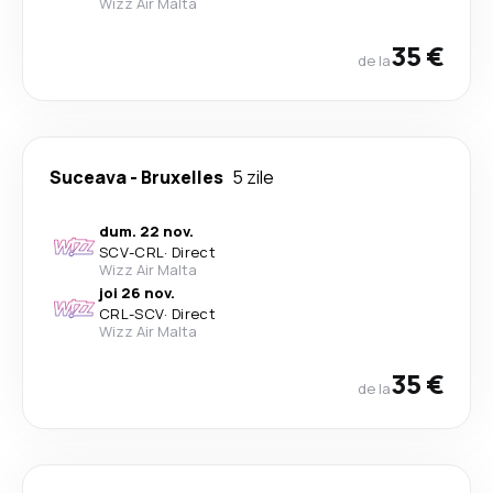
Wizz Air Malta
35 €
de la
Suceava
-
Bruxelles
5 zile
dum. 22 nov.
SCV
-
CRL
·
Direct
Wizz Air Malta
joi 26 nov.
CRL
-
SCV
·
Direct
Wizz Air Malta
35 €
de la