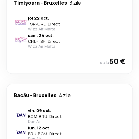
Timișoara
-
Bruxelles
3 zile
joi 22 oct.
TSR
-
CRL
·
Direct
Wizz Air Malta
sâm. 24 oct.
CRL
-
TSR
·
Direct
Wizz Air Malta
50 €
de la
Bacău
-
Bruxelles
4 zile
vin. 09 oct.
BCM
-
BRU
·
Direct
Dan Air
lun. 12 oct.
BRU
-
BCM
·
Direct
Dan Air