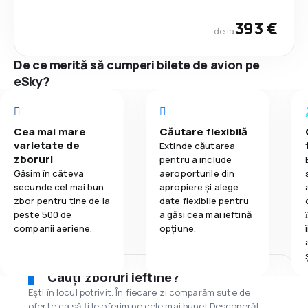
393 €
de la
De ce merită să cumperi bilete de avion pe
eSky?
Cea mai mare
Căutare flexibilă
varietate de
Extinde căutarea
zboruri
pentru a include
Găsim în câteva
aeroporturile din
secunde cel mai bun
apropiere și alege
zbor pentru tine de la
date flexibile pentru
peste 500 de
a găsi cea mai ieftină
companii aeriene.
opțiune.
Cauți zboruri ieftine?
Ești în locul potrivit. În fiecare zi comparăm sute de
oferte ca să ți le oferim pe cele mai bune! Descoperă!