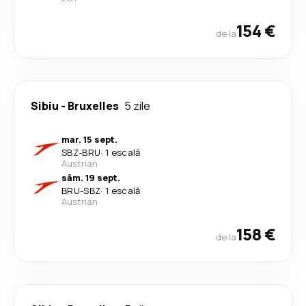
154 €
de la
Sibiu
-
Bruxelles
5 zile
mar. 15 sept.
SBZ
-
BRU
·
1 escală
Austrian
sâm. 19 sept.
BRU
-
SBZ
·
1 escală
Austrian
158 €
de la