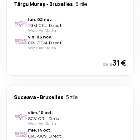
Târgu Mureș
-
Bruxelles
5 zile
lun. 02 nov.
TGM
-
CRL
·
Direct
Wizz Air Malta
vin. 06 nov.
CRL
-
TGM
·
Direct
Wizz Air Malta
31 €
de la
Suceava
-
Bruxelles
5 zile
sâm. 10 oct.
SCV
-
CRL
·
Direct
Wizz Air Malta
mie. 14 oct.
CRL
-
SCV
·
Direct