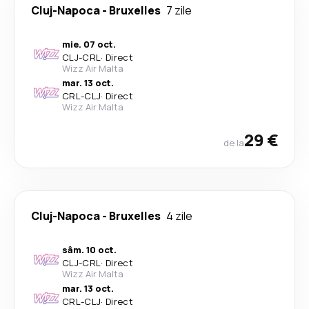
Cluj-Napoca
-
Bruxelles
7 zile
mie. 07 oct.
CLJ
-
CRL
·
Direct
Wizz Air Malta
mar. 13 oct.
CRL
-
CLJ
·
Direct
Wizz Air Malta
29 €
de la
Cluj-Napoca
-
Bruxelles
4 zile
sâm. 10 oct.
CLJ
-
CRL
·
Direct
Wizz Air Malta
mar. 13 oct.
CRL
-
CLJ
·
Direct