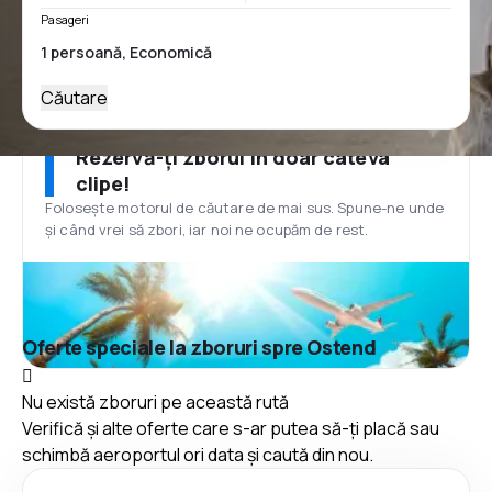
Pasageri
Căutare
Rezervă-ți zborul în doar câteva
clipe!
Folosește motorul de căutare de mai sus. Spune-ne unde
și când vrei să zbori, iar noi ne ocupăm de rest.
Oferte speciale la zboruri spre Ostend
Nu există zboruri pe această rută
Verifică și alte oferte care s-ar putea să-ți placă sau
schimbă aeroportul ori data și caută din nou.