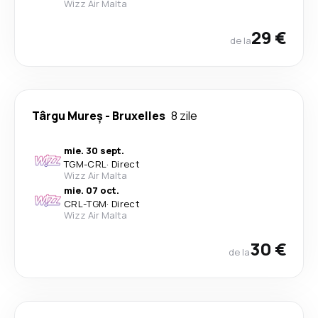
Wizz Air Malta
29 €
de la
Târgu Mureș
-
Bruxelles
8 zile
mie. 30 sept.
TGM
-
CRL
·
Direct
Wizz Air Malta
mie. 07 oct.
CRL
-
TGM
·
Direct
Wizz Air Malta
30 €
de la