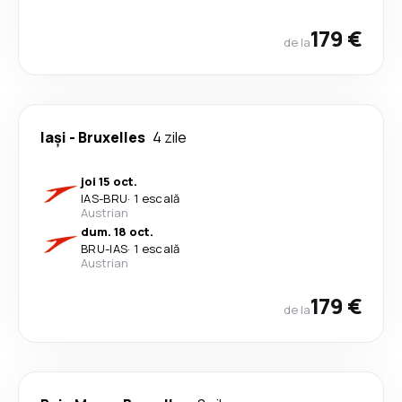
179 €
de la
Iași
-
Bruxelles
4 zile
joi 15 oct.
IAS
-
BRU
·
1 escală
Austrian
dum. 18 oct.
BRU
-
IAS
·
1 escală
Austrian
179 €
de la