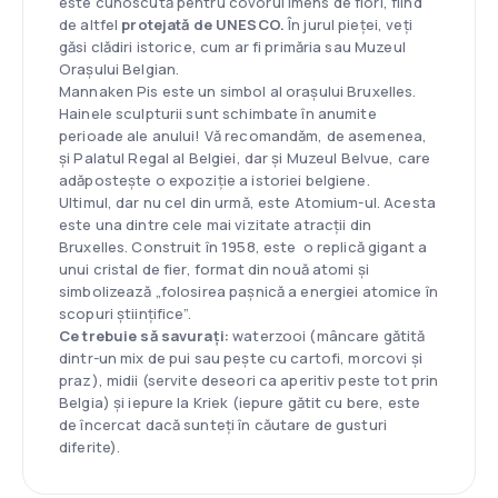
este cunoscută pentru covorul imens de flori, fiind
de altfel
protejată de UNESCO.
În jurul pieței, veți
găsi clădiri istorice, cum ar fi primăria sau Muzeul
Orașului Belgian.
Mannaken Pis este un simbol al orașului Bruxelles.
Hainele sculpturii sunt schimbate în anumite
perioade ale anului! Vă recomandăm, de asemenea,
și Palatul Regal al Belgiei, dar și Muzeul Belvue, care
adăpostește o expoziție a istoriei belgiene.
Ultimul, dar nu cel din urmă, este Atomium-ul. Acesta
este una dintre cele mai vizitate atracții din
Bruxelles. Construit în 1958, este o replică gigant a
unui cristal de fier, format din nouă atomi și
simbolizează „folosirea pașnică a energiei atomice în
scopuri științifice”.
Ce trebuie să savurați:
waterzooi (mâncare gătită
dintr-un mix de pui sau pește cu cartofi, morcovi și
praz), midii (servite deseori ca aperitiv peste tot prin
Belgia) și iepure la Kriek (iepure gătit cu bere, este
de încercat dacă sunteți în căutare de gusturi
diferite).