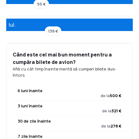
95 €
Iul.
138 €
Când este cel mai bun moment pentru a
cumpăra bilete de avion?
Află cu cât timp înainte merită să cumperi bilete dus-
întors.
6 luni înainte
de la
500 €
3 luni înainte
de la
321 €
30 de zile înainte
de la
278 €
7 zile înainte