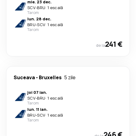
mie. 23 dec.
SCV
-
BRU
·
1 escală
Tarom
lun. 28 dec.
BRU
-
SCV
·
1 escală
Tarom
241 €
de la
Suceava
-
Bruxelles
5 zile
joi 07 ian.
SCV
-
BRU
·
1 escală
Tarom
lun. 11 ian.
BRU
-
SCV
·
1 escală
Tarom
246 €
de la