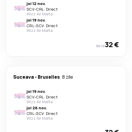
joi 12 nov.
SCV
-
CRL
·
Direct
Wizz Air Malta
joi 19 nov.
CRL
-
SCV
·
Direct
Wizz Air Malta
32 €
de la
Suceava
-
Bruxelles
8 zile
joi 19 nov.
SCV
-
CRL
·
Direct
Wizz Air Malta
joi 26 nov.
CRL
-
SCV
·
Direct
Wizz Air Malta