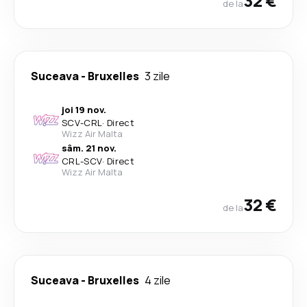
32 €
de la
Suceava
-
Bruxelles
3 zile
joi 19 nov.
SCV
-
CRL
·
Direct
Wizz Air Malta
sâm. 21 nov.
CRL
-
SCV
·
Direct
Wizz Air Malta
32 €
de la
Suceava
-
Bruxelles
4 zile