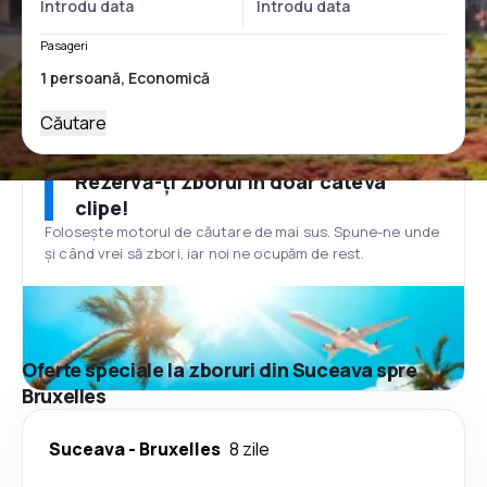
Pasageri
Căutare
Rezervă-ți zborul în doar câteva
clipe!
Folosește motorul de căutare de mai sus. Spune-ne unde
și când vrei să zbori, iar noi ne ocupăm de rest.
Oferte speciale la zboruri din Suceava spre
Bruxelles
Suceava
-
Bruxelles
8 zile