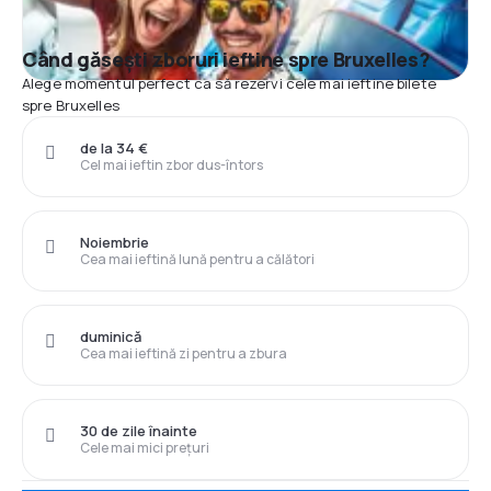
Când găsești zboruri ieftine spre Bruxelles?
Alege momentul perfect ca să rezervi cele mai ieftine bilete
spre Bruxelles
de la 34 €
Cel mai ieftin zbor dus-întors
Noiembrie
Cea mai ieftină lună pentru a călători
duminică
Cea mai ieftină zi pentru a zbura
30 de zile înainte
Cele mai mici prețuri