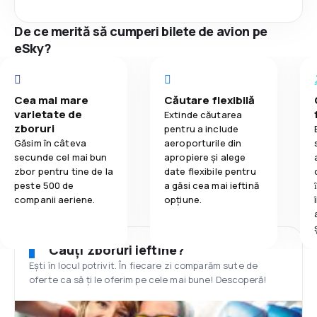
De ce merită să cumperi bilete de avion pe
eSky?
Cea mai mare
Căutare flexibilă
varietate de
Extinde căutarea
zboruri
pentru a include
Găsim în câteva
aeroporturile din
secunde cel mai bun
apropiere și alege
zbor pentru tine de la
date flexibile pentru
peste 500 de
a găsi cea mai ieftină
companii aeriene.
opțiune.
Cauți zboruri ieftine?
Ești în locul potrivit. În fiecare zi comparăm sute de
oferte ca să ți le oferim pe cele mai bune! Descoperă!