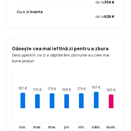
de la
356 €
Cu o zi înainte
de la
626 €
Găsește cea mai ieftină zi pentru a zbura
Descoperă în ce zi a săptămânii zborurile au cele mai
bune prețuri
197 €
187 €
179 €
179 €
170 €
168 €
165 €
lun.
mar.
mie.
joi
vin.
sâm.
dum.