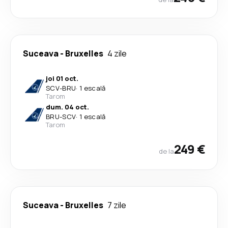
Suceava
-
Bruxelles
4 zile
joi 01 oct.
SCV
-
BRU
·
1 escală
Tarom
dum. 04 oct.
BRU
-
SCV
·
1 escală
Tarom
249 €
de la
Suceava
-
Bruxelles
7 zile