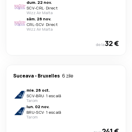
dum. 22 nov.
SCV
-
CRL
·
Direct
Wizz Air Malta
sâm. 28 nov.
CRL
-
SCV
·
Direct
Wizz Air Malta
32 €
de la
Suceava
-
Bruxelles
6 zile
mie. 28 oct.
SCV
-
BRU
·
1 escală
Tarom
lun. 02 nov.
BRU
-
SCV
·
1 escală
Tarom
241 €