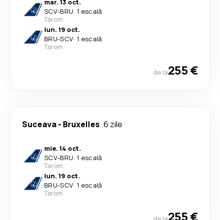
mar. 13 oct.
SCV
-
BRU
·
1 escală
Tarom
lun. 19 oct.
BRU
-
SCV
·
1 escală
Tarom
255 €
de la
Suceava
-
Bruxelles
6 zile
mie. 14 oct.
SCV
-
BRU
·
1 escală
Tarom
lun. 19 oct.
BRU
-
SCV
·
1 escală
Tarom
255 €
de la