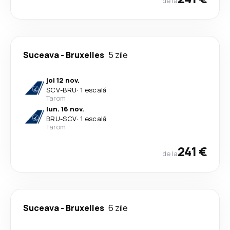
de la
Suceava
-
Bruxelles
5 zile
joi 12 nov.
SCV
-
BRU
·
1 escală
Tarom
lun. 16 nov.
BRU
-
SCV
·
1 escală
Tarom
241 €
de la
Suceava
-
Bruxelles
6 zile