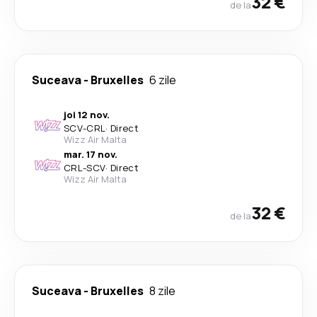
32 €
de la
Suceava
-
Bruxelles
6 zile
joi 12 nov.
SCV
-
CRL
·
Direct
Wizz Air Malta
mar. 17 nov.
CRL
-
SCV
·
Direct
Wizz Air Malta
32 €
de la
Suceava
-
Bruxelles
8 zile