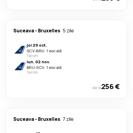
Suceava
-
Bruxelles
5 zile
joi 29 oct.
SCV
-
BRU
·
1 escală
Tarom
lun. 02 nov.
BRU
-
SCV
·
1 escală
Tarom
256 €
de la
Suceava
-
Bruxelles
7 zile