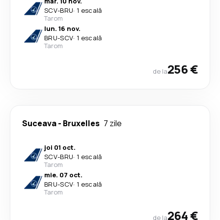
mar. 10 nov.
SCV
-
BRU
·
1 escală
Tarom
lun. 16 nov.
BRU
-
SCV
·
1 escală
Tarom
256 €
de la
Suceava
-
Bruxelles
7 zile
joi 01 oct.
SCV
-
BRU
·
1 escală
Tarom
mie. 07 oct.
BRU
-
SCV
·
1 escală
Tarom
264 €
de la