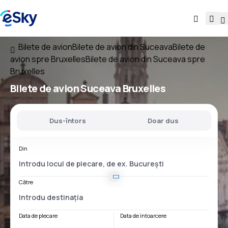
Bilete de avion
Bilete de avion din Suceava
Bilete de
avion spre Bruxelles
Bilete de avion din Suceava spre
Bruxelles
Bilete de avion
Suceava Bruxelles
Dus-întors
Doar dus
Din
Către
Data de plecare
Data de întoarcere