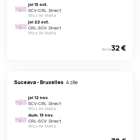
joi 15 oct.
SCV
-
CRL
·
Direct
Wizz Air Malta
joi 22 oct.
CRL
-
SCV
·
Direct
Wizz Air Malta
32 €
de la
Suceava
-
Bruxelles
4 zile
joi 12 nov.
SCV
-
CRL
·
Direct
Wizz Air Malta
dum. 15 nov.
CRL
-
SCV
·
Direct
Wizz Air Malta