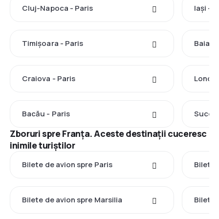
Cluj-Napoca - Paris
Iași - P
Timișoara - Paris
Baia Ma
Craiova - Paris
Londra
Bacău - Paris
Suceav
Zboruri spre Franţa. Aceste destinații cuceresc
inimile turiștilor
Bilete de avion spre Paris
Bilete 
Bilete de avion spre Marsilia
Bilete