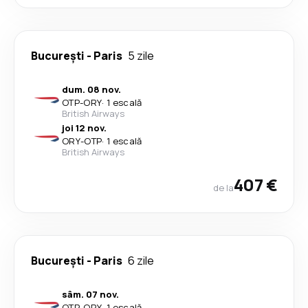
București
-
Paris
5 zile
dum. 08 nov.
OTP
-
ORY
·
1 escală
British Airways
joi 12 nov.
ORY
-
OTP
·
1 escală
British Airways
407 €
de la
București
-
Paris
6 zile
sâm. 07 nov.
OTP
-
ORY
·
1 escală