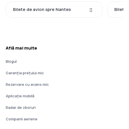
Bilete de avion spre Nantes
Bilete
Află mai multe
Blogul
Garanția prețului mic
Rezervare cu avans mic
Aplicație mobilă
Radar de zboruri
Companii aeriene