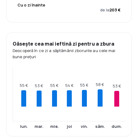
Cu o zi înainte
de la
203 €
Găsește cea mai ieftină zi pentru a zbura
Descoperă în ce zi a săptămânii zborurile au cele mai
bune prețuri
58 €
55 €
55 €
55 €
54 €
53 €
53 €
lun.
mar.
mie.
joi
vin.
sâm.
dum.