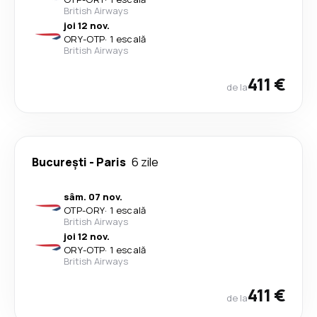
British Airways
joi 12 nov.
ORY
-
OTP
·
1 escală
British Airways
411 €
de la
București
-
Paris
6 zile
sâm. 07 nov.
OTP
-
ORY
·
1 escală
British Airways
joi 12 nov.
ORY
-
OTP
·
1 escală
British Airways
411 €
de la