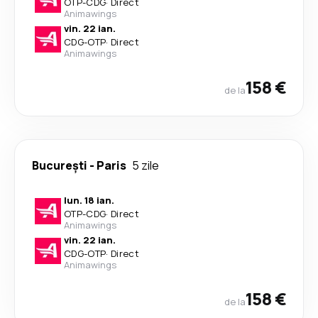
OTP
-
CDG
·
Direct
Animawings
vin. 22 ian.
CDG
-
OTP
·
Direct
Animawings
158 €
de la
București
-
Paris
5 zile
lun. 18 ian.
OTP
-
CDG
·
Direct
Animawings
vin. 22 ian.
CDG
-
OTP
·
Direct
Animawings
158 €
de la