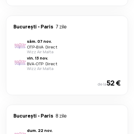
București
-
Paris
7 zile
sâm. 07 nov.
OTP
-
BVA
·
Direct
Wizz Air Malta
vin. 13 nov.
BVA
-
OTP
·
Direct
Wizz Air Malta
52 €
de la
București
-
Paris
8 zile
dum. 22 nov.