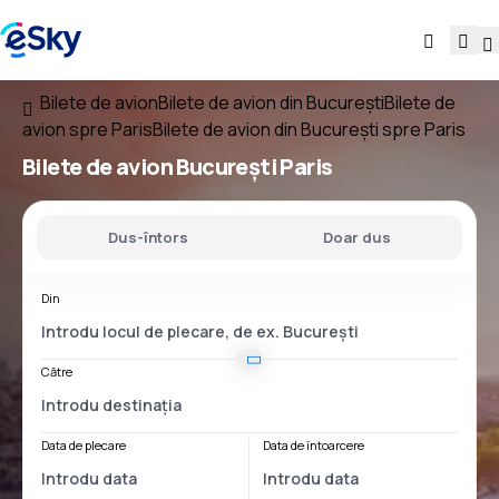
Bilete de avion
Bilete de avion din București
Bilete de
avion spre Paris
Bilete de avion din București spre Paris
Bilete de avion
București Paris
Dus-întors
Doar dus
Din
Către
Data de plecare
Data de întoarcere