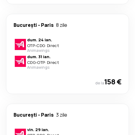
București
-
Paris
8 zile
dum. 24 ian.
OTP
-
CDG
·
Direct
Animawings
dum. 31 ian.
CDG
-
OTP
·
Direct
Animawings
158 €
de la
București
-
Paris
3 zile
vin. 29 ian.