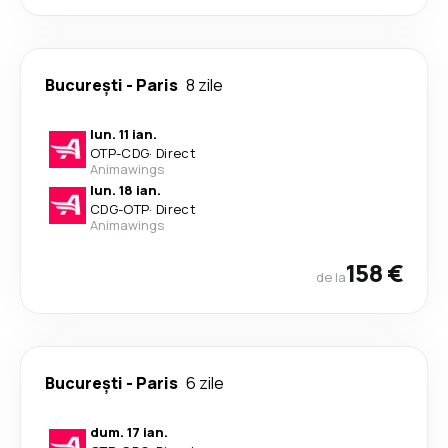
București
-
Paris
8 zile
lun. 11 ian.
OTP
-
CDG
·
Direct
Animawings
lun. 18 ian.
CDG
-
OTP
·
Direct
Animawings
158 €
de la
București
-
Paris
6 zile
dum. 17 ian.