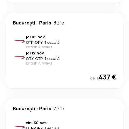
București
-
Paris
8 zile
joi 05 nov.
OTP
-
ORY
·
1 escală
British Airways
joi 12 nov.
ORY
-
OTP
·
1 escală
British Airways
437 €
de la
București
-
Paris
7 zile
vin. 30 oct.
OTP
-
ORY
·
1 escală