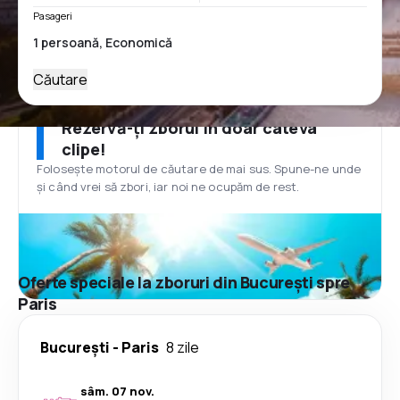
Pasageri
Căutare
Rezervă-ți zborul în doar câteva
clipe!
Folosește motorul de căutare de mai sus. Spune-ne unde
și când vrei să zbori, iar noi ne ocupăm de rest.
Oferte speciale la zboruri din București spre
Paris
București
-
Paris
8 zile
sâm. 07 nov.