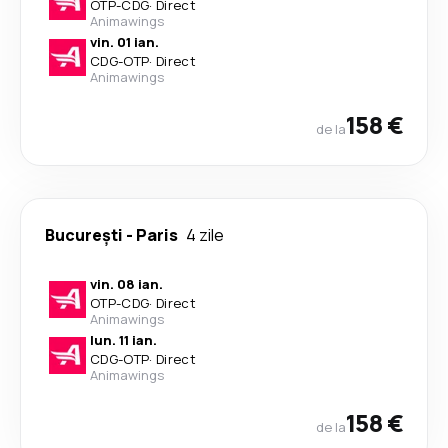
OTP
-
CDG
·
Direct
Animawings
vin. 01 ian.
CDG
-
OTP
·
Direct
Animawings
158 €
de la
București
-
Paris
4 zile
vin. 08 ian.
OTP
-
CDG
·
Direct
Animawings
lun. 11 ian.
CDG
-
OTP
·
Direct
Animawings
158 €
de la