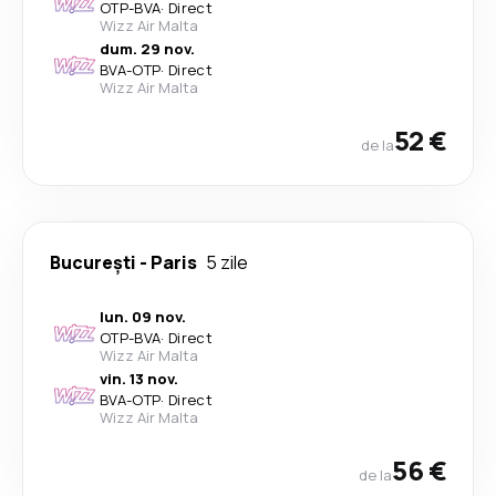
OTP
-
BVA
·
Direct
Wizz Air Malta
dum. 29 nov.
BVA
-
OTP
·
Direct
Wizz Air Malta
52 €
de la
București
-
Paris
5 zile
lun. 09 nov.
OTP
-
BVA
·
Direct
Wizz Air Malta
vin. 13 nov.
BVA
-
OTP
·
Direct
Wizz Air Malta
56 €
de la