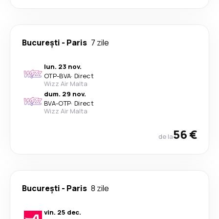
București
-
Paris
7 zile
lun. 23 nov.
OTP
-
BVA
·
Direct
Wizz Air Malta
dum. 29 nov.
BVA
-
OTP
·
Direct
Wizz Air Malta
56 €
de la
București
-
Paris
8 zile
vin. 25 dec.