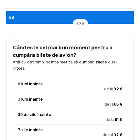
Iul.
87 €
Când este cel mai bun moment pentru a
cumpăra bilete de avion?
Află cu cât timp înainte merită să cumperi bilete dus-
întors.
6 luni înainte
de la
92 €
3 luni înainte
de la
66 €
30 de zile înainte
de la
61 €
7 zile înainte
de la
107 €