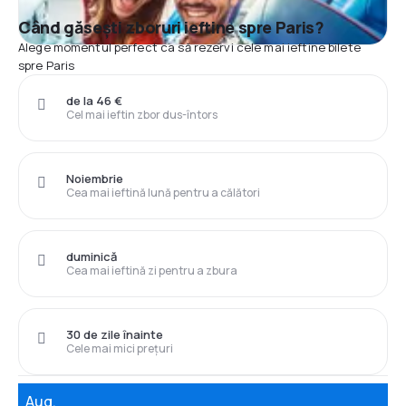
Când găsești zboruri ieftine spre Paris?
Alege momentul perfect ca să rezervi cele mai ieftine bilete
spre Paris
de la 46 €
Cel mai ieftin zbor dus-întors
Noiembrie
Cea mai ieftină lună pentru a călători
duminică
Cea mai ieftină zi pentru a zbura
30 de zile înainte
Cele mai mici prețuri
Aug.