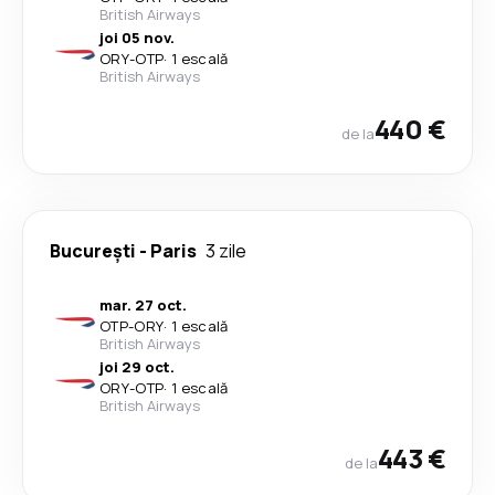
British Airways
joi 05 nov.
ORY
-
OTP
·
1 escală
British Airways
440 €
de la
București
-
Paris
3 zile
mar. 27 oct.
OTP
-
ORY
·
1 escală
British Airways
joi 29 oct.
ORY
-
OTP
·
1 escală
British Airways
443 €
de la