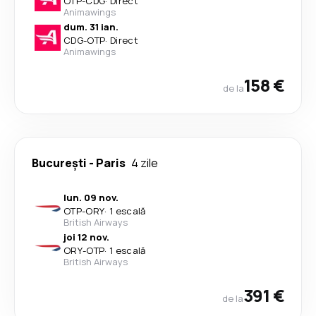
OTP
-
CDG
·
Direct
Animawings
dum. 31 ian.
CDG
-
OTP
·
Direct
Animawings
158 €
de la
București
-
Paris
4 zile
lun. 09 nov.
OTP
-
ORY
·
1 escală
British Airways
joi 12 nov.
ORY
-
OTP
·
1 escală
British Airways
391 €
de la