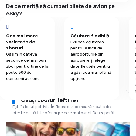
De ce merită să cumperi bilete de avion pe
eSky?
Cea mai mare
Căutare flexibilă
varietate de
Extinde căutarea
zboruri
pentru a include
Găsim în câteva
aeroporturile din
secunde cel mai bun
apropiere și alege
zbor pentru tine de la
date flexibile pentru
peste 500 de
a găsi cea mai ieftină
companii aeriene.
opțiune.
Cauți zboruri ieftine?
Ești în locul potrivit. În fiecare zi comparăm sute de
oferte ca să ți le oferim pe cele mai bune! Descoperă!