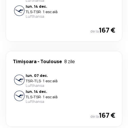
Lufthansa
lun. 14 dec.
TLS
-
TSR
·
1 escală
Lufthansa
167 €
de la
Timișoara
-
Toulouse
8 zile
lun. 07 dec.
TSR
-
TLS
·
1 escală
Lufthansa
lun. 14 dec.
TLS
-
TSR
·
1 escală
Lufthansa
167 €
de la