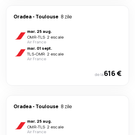
Oradea
-
Toulouse
8 zile
mar. 25 aug.
OMR
-
TLS
·
2 escale
Air France
mar. 01 sept.
TLS
-
OMR
·
2 escale
Air France
616 €
de la
Oradea
-
Toulouse
8 zile
mar. 25 aug.
OMR
-
TLS
·
2 escale
Air France