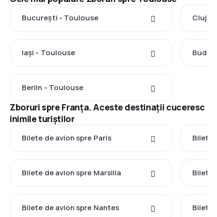
București - Toulouse
Cluj-N
Iași - Toulouse
Budape
Berlin - Toulouse
Zboruri spre Franţa. Aceste destinații cuceresc
inimile turiștilor
Bilete de avion spre Paris
Bilete 
Bilete de avion spre Marsilia
Bilete
Bilete de avion spre Nantes
Bilete