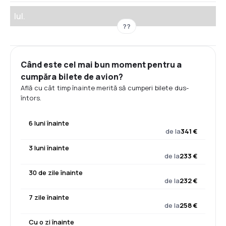
Iul.
??
Când este cel mai bun moment pentru a
cumpăra bilete de avion?
Află cu cât timp înainte merită să cumperi bilete dus-
întors.
6 luni înainte
de la
341 €
3 luni înainte
de la
233 €
30 de zile înainte
de la
232 €
7 zile înainte
de la
258 €
Cu o zi înainte