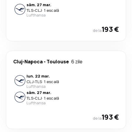
sâm. 27 mar.
TLS
-
CLJ
·
1 escală
Lufthansa
193 €
de la
Cluj-Napoca
-
Toulouse
6 zile
lun. 22 mar.
CLJ
-
TLS
·
1 escală
Lufthansa
sâm. 27 mar.
TLS
-
CLJ
·
1 escală
Lufthansa
193 €
de la