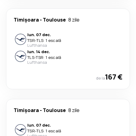
Timișoara
-
Toulouse
8 zile
lun. 07 dec.
TSR
-
TLS
·
1 escală
Lufthansa
lun. 14 dec.
TLS
-
TSR
·
1 escală
Lufthansa
167 €
de la
Timișoara
-
Toulouse
8 zile
lun. 07 dec.
TSR
-
TLS
·
1 escală
Lufthansa