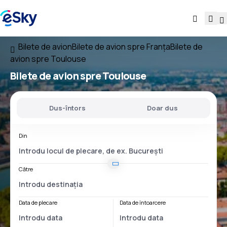
Bilete de avion
Bilete de avion spre Franţa
Bilete de
avion spre Toulouse
Bilete de avion spre Toulouse
Dus-întors
Doar dus
Din
Către
Data de plecare
Data de întoarcere