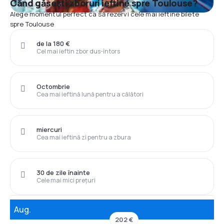
Când găsești zboruri ieftine spre Toulouse?
Alege momentul perfect ca să rezervi cele mai ieftine bilete
spre Toulouse
de la 180 €
Cel mai ieftin zbor dus-întors
Octombrie
Cea mai ieftină lună pentru a călători
miercuri
Cea mai ieftină zi pentru a zbura
30 de zile înainte
Cele mai mici prețuri
Aug.
202 €