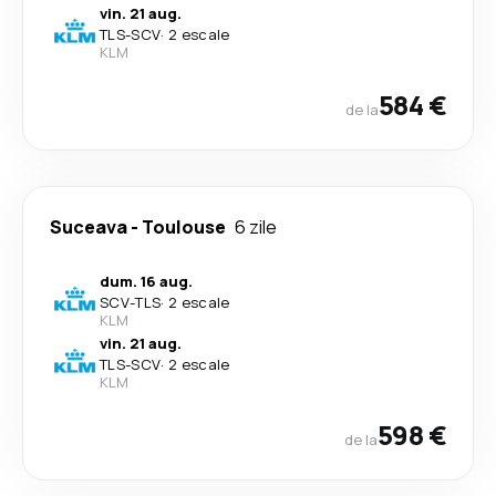
vin. 21 aug.
TLS
-
SCV
·
2 escale
KLM
584 €
de la
Suceava
-
Toulouse
6 zile
dum. 16 aug.
SCV
-
TLS
·
2 escale
KLM
vin. 21 aug.
TLS
-
SCV
·
2 escale
KLM
598 €
de la