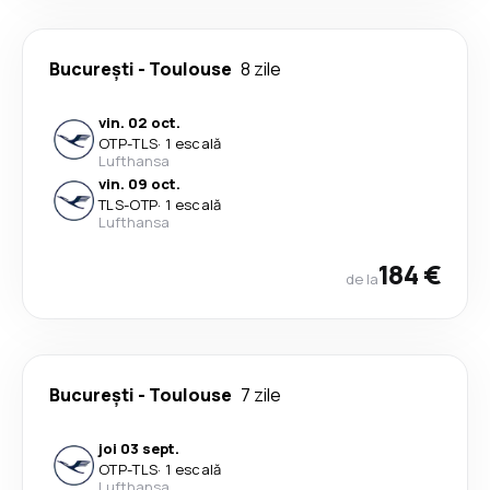
București
-
Toulouse
8 zile
vin. 02 oct.
OTP
-
TLS
·
1 escală
Lufthansa
vin. 09 oct.
TLS
-
OTP
·
1 escală
Lufthansa
184 €
de la
București
-
Toulouse
7 zile
joi 03 sept.
OTP
-
TLS
·
1 escală
Lufthansa