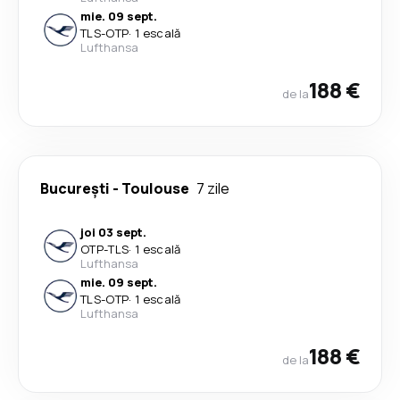
mie. 09 sept.
TLS
-
OTP
·
1 escală
Lufthansa
188 €
de la
București
-
Toulouse
7 zile
joi 03 sept.
OTP
-
TLS
·
1 escală
Lufthansa
mie. 09 sept.
TLS
-
OTP
·
1 escală
Lufthansa
188 €
de la