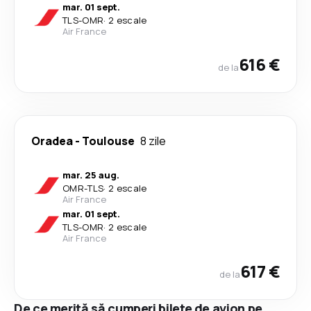
mar. 01 sept.
TLS
-
OMR
·
2 escale
Air France
616 €
de la
Oradea
-
Toulouse
8 zile
mar. 25 aug.
OMR
-
TLS
·
2 escale
Air France
mar. 01 sept.
TLS
-
OMR
·
2 escale
Air France
617 €
de la
De ce merită să cumperi bilete de avion pe