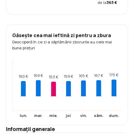
de la
363 €
Găsește cea mai ieftină zi pentru a zbura
Descoperă în ce zi a săptămânii zborurile au cele mai
bune prețuri
175 €
169 €
167 €
165 €
160 €
159 €
153 €
lun.
mar.
mie.
joi
vin.
sâm.
dum.
Informații generale