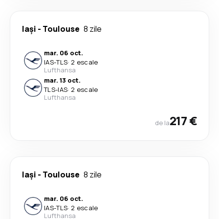
Iași
-
Toulouse
8 zile
mar. 06 oct.
IAS
-
TLS
·
2 escale
Lufthansa
mar. 13 oct.
TLS
-
IAS
·
2 escale
Lufthansa
217 €
de la
Iași
-
Toulouse
8 zile
mar. 06 oct.
IAS
-
TLS
·
2 escale
Lufthansa