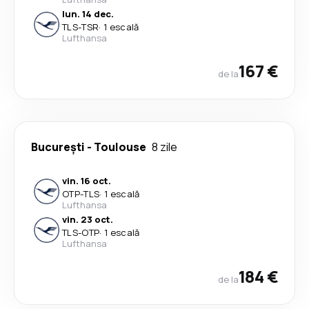
lun. 14 dec.
TLS
-
TSR
·
1 escală
Lufthansa
167 €
de la
București
-
Toulouse
8 zile
vin. 16 oct.
OTP
-
TLS
·
1 escală
Lufthansa
vin. 23 oct.
TLS
-
OTP
·
1 escală
Lufthansa
184 €
de la