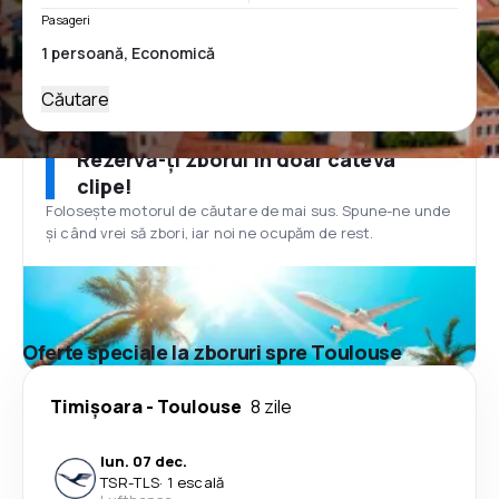
Pasageri
Căutare
Rezervă-ți zborul în doar câteva
clipe!
Folosește motorul de căutare de mai sus. Spune-ne unde
și când vrei să zbori, iar noi ne ocupăm de rest.
Oferte speciale la zboruri spre Toulouse
Timișoara
-
Toulouse
8 zile
lun. 07 dec.
TSR
-
TLS
·
1 escală