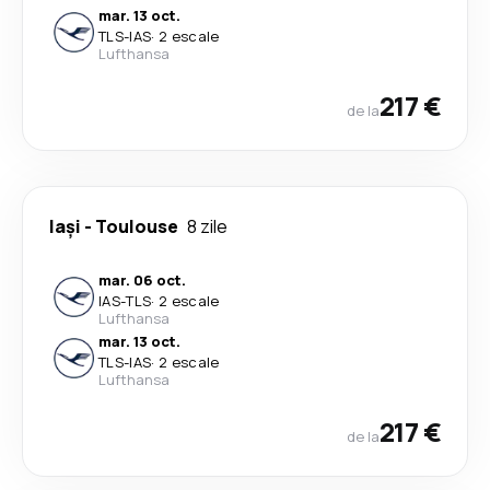
mar. 13 oct.
TLS
-
IAS
·
2 escale
Lufthansa
217 €
de la
Iași
-
Toulouse
8 zile
mar. 06 oct.
IAS
-
TLS
·
2 escale
Lufthansa
mar. 13 oct.
TLS
-
IAS
·
2 escale
Lufthansa
217 €
de la