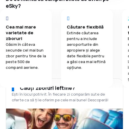
eSky?
Cea mai mare
Căutare flexibilă
varietate de
Extinde căutarea
zboruri
pentru a include
Găsim în câteva
aeroporturile din
secunde cel mai bun
apropiere și alege
zbor pentru tine de la
date flexibile pentru
peste 500 de
a găsi cea mai ieftină
companii aeriene.
opțiune.
Cauți zboruri ieftine?
Ești în locul potrivit. În fiecare zi comparăm sute de
oferte ca să ți le oferim pe cele mai bune! Descoperă!