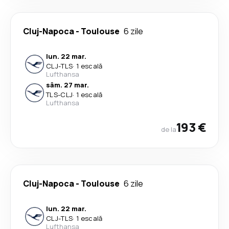
Cluj-Napoca
-
Toulouse
6 zile
lun. 22 mar.
CLJ
-
TLS
·
1 escală
Lufthansa
sâm. 27 mar.
TLS
-
CLJ
·
1 escală
Lufthansa
193 €
de la
Cluj-Napoca
-
Toulouse
6 zile
lun. 22 mar.
CLJ
-
TLS
·
1 escală
Lufthansa