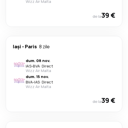
Wizz Air Malta
39 €
de la
Iași
-
Paris
8 zile
dum. 08 nov.
IAS
-
BVA
·
Direct
Wizz Air Malta
dum. 15 nov.
BVA
-
IAS
·
Direct
Wizz Air Malta
39 €
de la