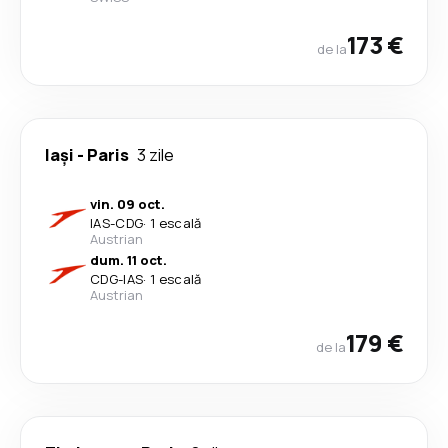
173 €
de la
Iași
-
Paris
3 zile
vin. 09 oct.
IAS
-
CDG
·
1 escală
Austrian
dum. 11 oct.
CDG
-
IAS
·
1 escală
Austrian
179 €
de la