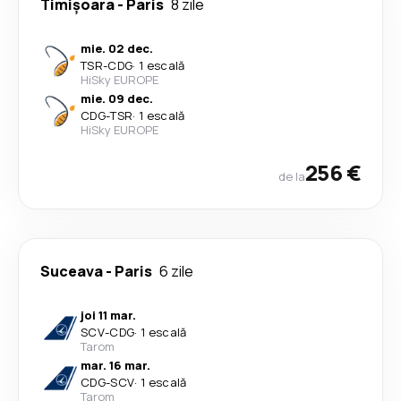
Timișoara
-
Paris
8 zile
mie. 02 dec.
TSR
-
CDG
·
1 escală
HiSky EUROPE
mie. 09 dec.
CDG
-
TSR
·
1 escală
HiSky EUROPE
256 €
de la
Suceava
-
Paris
6 zile
joi 11 mar.
SCV
-
CDG
·
1 escală
Tarom
mar. 16 mar.
CDG
-
SCV
·
1 escală
Tarom