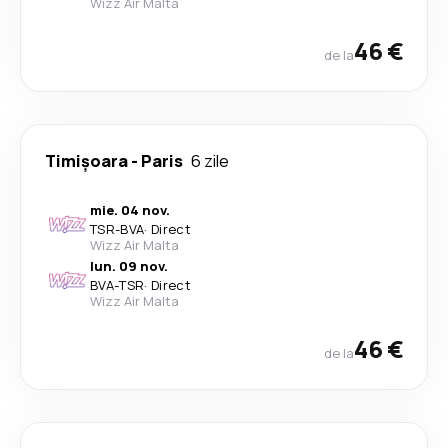
Wizz Air Malta
46 €
de la
Timișoara
-
Paris
6 zile
mie. 04 nov.
TSR
-
BVA
·
Direct
Wizz Air Malta
lun. 09 nov.
BVA
-
TSR
·
Direct
Wizz Air Malta
46 €
de la