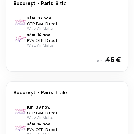
București
-
Paris
8 zile
sâm. 07 nov.
OTP
-
BVA
·
Direct
Wizz Air Malta
sâm. 14 nov.
BVA
-
OTP
·
Direct
Wizz Air Malta
46 €
de la
București
-
Paris
6 zile
lun. 09 nov.
OTP
-
BVA
·
Direct
Wizz Air Malta
sâm. 14 nov.
BVA
-
OTP
·
Direct