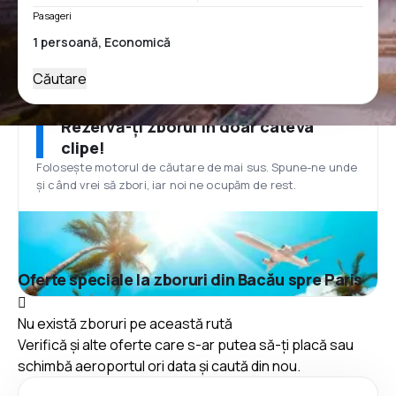
Pasageri
Căutare
Rezervă-ți zborul în doar câteva
clipe!
Folosește motorul de căutare de mai sus. Spune-ne unde
și când vrei să zbori, iar noi ne ocupăm de rest.
Oferte speciale la zboruri din Bacău spre Paris
Nu există zboruri pe această rută
Verifică și alte oferte care s-ar putea să-ți placă sau
schimbă aeroportul ori data și caută din nou.