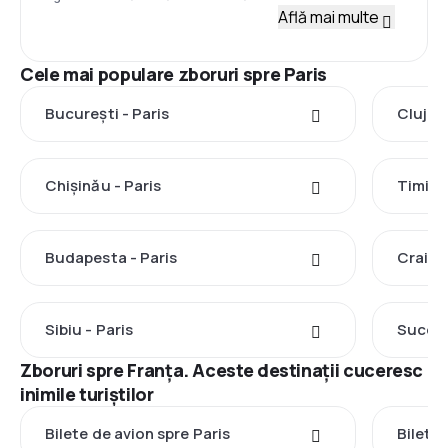
Află mai multe
Cele mai populare zboruri spre Paris
București - Paris
Cluj-N
Chișinău - Paris
Timișo
Budapesta - Paris
Craiova
Sibiu - Paris
Suceav
Zboruri spre Franţa. Aceste destinații cuceresc
inimile turiștilor
Bilete de avion spre Paris
Bilete 