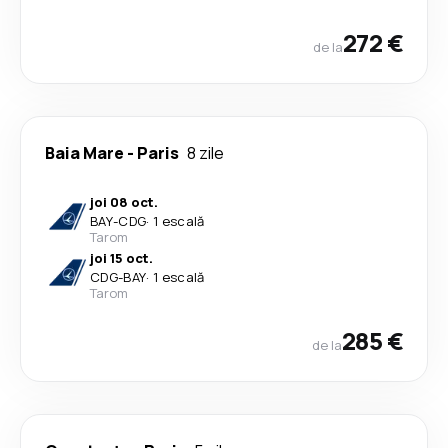
272 €
de la
Baia Mare
-
Paris
8 zile
joi 08 oct.
BAY
-
CDG
·
1 escală
Tarom
joi 15 oct.
CDG
-
BAY
·
1 escală
Tarom
285 €
de la