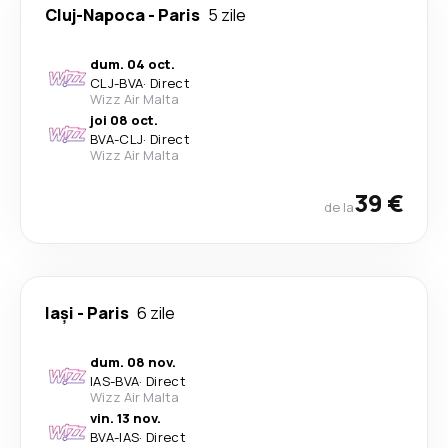
Cluj-Napoca
-
Paris
5 zile
dum. 04 oct.
CLJ
-
BVA
·
Direct
Wizz Air Malta
joi 08 oct.
BVA
-
CLJ
·
Direct
Wizz Air Malta
39 €
de la
Iași
-
Paris
6 zile
dum. 08 nov.
IAS
-
BVA
·
Direct
Wizz Air Malta
vin. 13 nov.
BVA
-
IAS
·
Direct