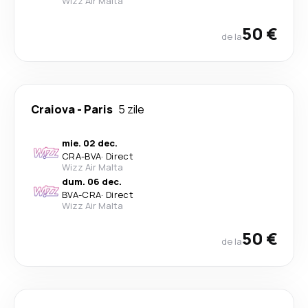
Wizz Air Malta
50 €
de la
Craiova
-
Paris
5 zile
mie. 02 dec.
CRA
-
BVA
·
Direct
Wizz Air Malta
dum. 06 dec.
BVA
-
CRA
·
Direct
Wizz Air Malta
50 €
de la