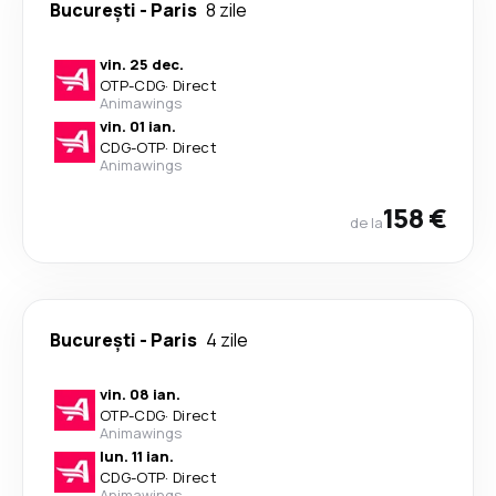
București
-
Paris
8 zile
vin. 25 dec.
OTP
-
CDG
·
Direct
Animawings
vin. 01 ian.
CDG
-
OTP
·
Direct
Animawings
158 €
de la
București
-
Paris
4 zile
vin. 08 ian.
OTP
-
CDG
·
Direct
Animawings
lun. 11 ian.
CDG
-
OTP
·
Direct
Animawings