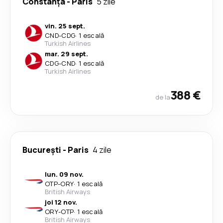
Constanța
-
Paris
5 zile
vin. 25 sept.
CND
-
CDG
·
1 escală
Turkish Airlines
mar. 29 sept.
CDG
-
CND
·
1 escală
Turkish Airlines
388 €
de la
București
-
Paris
4 zile
lun. 09 nov.
OTP
-
ORY
·
1 escală
British Airways
joi 12 nov.
ORY
-
OTP
·
1 escală
British Airways