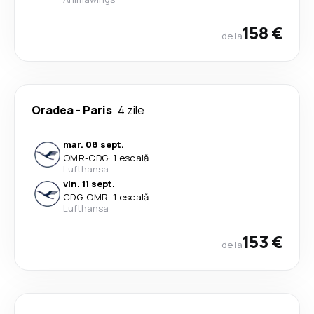
158 €
de la
Oradea
-
Paris
4 zile
mar. 08 sept.
OMR
-
CDG
·
1 escală
Lufthansa
vin. 11 sept.
CDG
-
OMR
·
1 escală
Lufthansa
153 €
de la