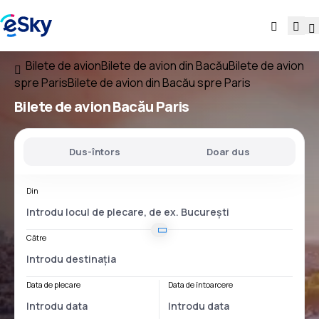
Bilete de avion
Bilete de avion din Bacău
Bilete de avion
spre Paris
Bilete de avion din Bacău spre Paris
Bilete de avion
Bacău Paris
Dus-întors
Doar dus
Din
Către
Data de plecare
Data de întoarcere