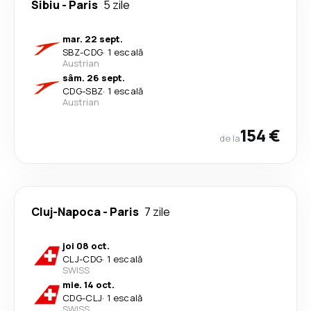
Sibiu
-
Paris
5 zile
mar. 22 sept.
SBZ
-
CDG
·
1 escală
Austrian
sâm. 26 sept.
CDG
-
SBZ
·
1 escală
Austrian
154 €
de la
Cluj-Napoca
-
Paris
7 zile
joi 08 oct.
CLJ
-
CDG
·
1 escală
SWISS
mie. 14 oct.
CDG
-
CLJ
·
1 escală
SWISS