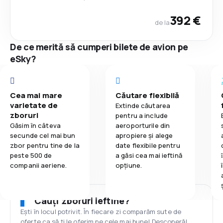
392 €
de la
De ce merită să cumperi bilete de avion pe
eSky?
Cea mai mare
Căutare flexibilă
varietate de
Extinde căutarea
zboruri
pentru a include
Găsim în câteva
aeroporturile din
secunde cel mai bun
apropiere și alege
zbor pentru tine de la
date flexibile pentru
peste 500 de
a găsi cea mai ieftină
companii aeriene.
opțiune.
Cauți zboruri ieftine?
Ești în locul potrivit. În fiecare zi comparăm sute de
oferte ca să ți le oferim pe cele mai bune! Descoperă!