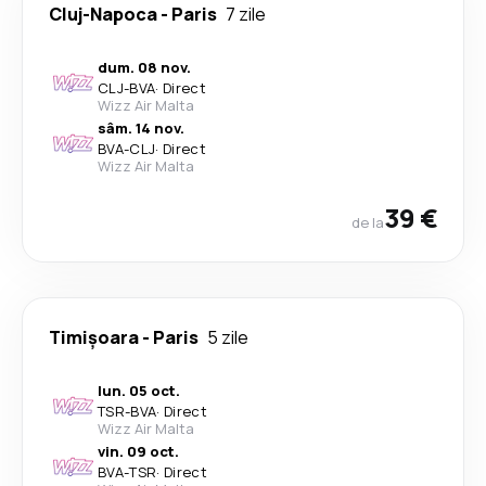
Cluj-Napoca
-
Paris
7 zile
dum. 08 nov.
CLJ
-
BVA
·
Direct
Wizz Air Malta
sâm. 14 nov.
BVA
-
CLJ
·
Direct
Wizz Air Malta
39 €
de la
Timișoara
-
Paris
5 zile
lun. 05 oct.
TSR
-
BVA
·
Direct
Wizz Air Malta
vin. 09 oct.
BVA
-
TSR
·
Direct