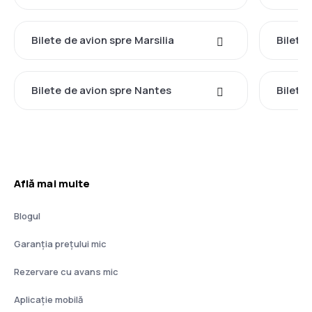
Bilete de avion spre Marsilia
Bilete
Bilete de avion spre Nantes
Bilete
Află mai multe
Blogul
Garanția prețului mic
Rezervare cu avans mic
Aplicație mobilă