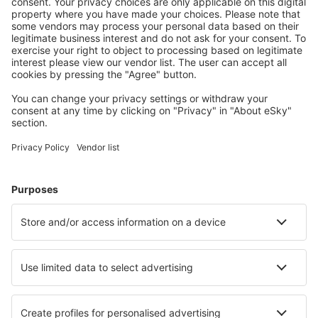
Lista completă cu obiectele ce pot fi aduse la bord - pe site-ul
Autorității Civile Aeriene
.
Dacă aveți întrebări, vă rugăm să ne lăsați un mesaj în secțiunea
de
. Solicitarea dvs. va fi tratată cu prioritate și
contact de pe site
vom reveni cu un răspuns cât mai curând posibil.
Acest articol a fost creat cu ajutorul inteligenței artificiale. Sfaturile și
recomandările din acest articol și din articolele asociate au doar caracter
informativ și orientativ și nu pot constitui temei pentru formularea unor
pretenții împotriva eSky.ro.
Ați găsit informația pe care o căutați în acest articol?
Da
Nu
|