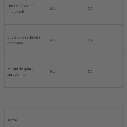
Unelte universale
NU
DA
(multitool)
Cuțite cu deschidere
NU
DA
automată
Mașini de găurit,
NU
DA
șurubelnițe
Arme