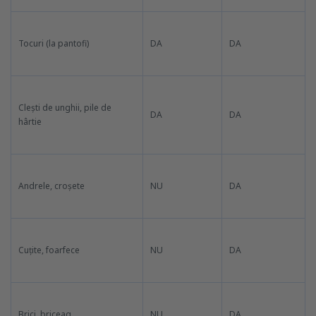
Tocuri (la pantofi)
DA
DA
Clești de unghii, pile de
DA
DA
hârtie
Andrele, croșete
NU
DA
Cuțite, foarfece
NU
DA
Brici, briceag
NU
DA