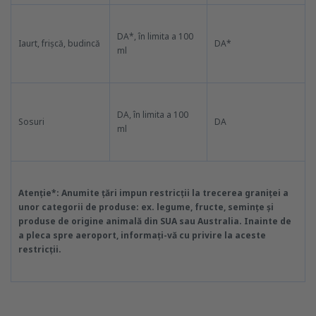
DA*, în limita a 100
Iaurt, frișcă, budincă
DA*
ml
DA, în limita a 100
Sosuri
DA
ml
Atenție*: Anumite țări impun restricții la trecerea graniței a
unor categorii de produse: ex. legume, fructe, semințe și
produse de origine animală din SUA sau Australia. Inainte de
a pleca spre aeroport, informați-vă cu privire la aceste
restricții.