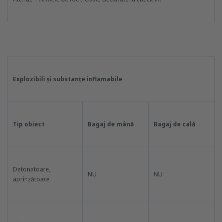
Explozibili și substanțe inflamabile
Tip obiect
Bagaj de mână
Bagaj de cală
Detonatoare,
NU
NU
aprinzătoare