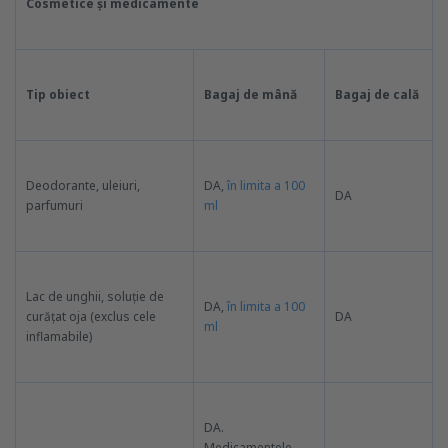
Cosmetice și medicamente
Tip obiect
Bagaj de mână
Bagaj de cală
Deodorante, uleiuri,
DA,
în limita a 100
DA
parfumuri
ml
Lac de unghii, soluție de
DA,
în limita a 100
curățat oja (exclus cele
DA
ml
inflamabile)
DA.
Medicamentele