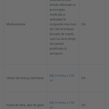
lichide eliberate cu
prescripție
medicală și
ambalate în
Medicamente
recipiente mai mari
DA
de 100 ml trebuie
însoțite de rețetă,
care va servi drept
document
justificativ la
aeroport.
DA,
în limita a 100
Uleiuri de masaj, lubrifianți
DA
ml
DA,
în limita a 100
Pastă de dinți, apă de gură
DA
ml