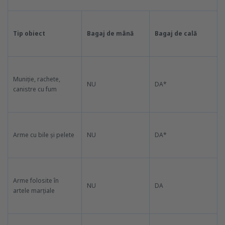
Tip obiect
Bagaj de mână
Bagaj de cală
Muniție, rachete,
NU
DA*
canistre cu fum
Arme cu bile și pelete
NU
DA*
Arme folosite în
NU
DA
artele marțiale