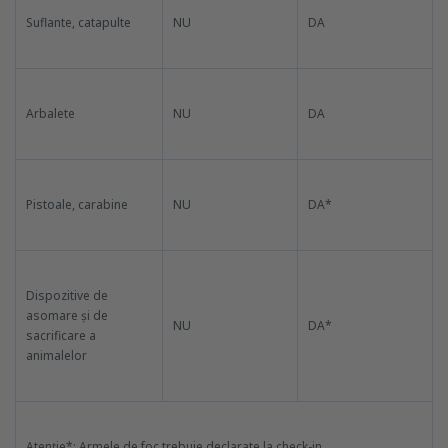
Suflante, catapulte
NU
DA
Arbalete
NU
DA
Pistoale, carabine
NU
DA*
Dispozitive de
asomare și de
NU
DA*
sacrificare a
animalelor
Atenție*: Armele de foc trebuie declarate la check-in.