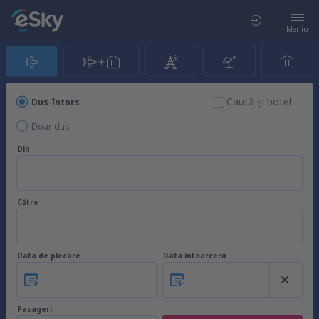
Meniu
Caută şi hotel
Dus-întors
Doar dus
Din
Către
Data de plecare
Data întoarcerii
Pasageri