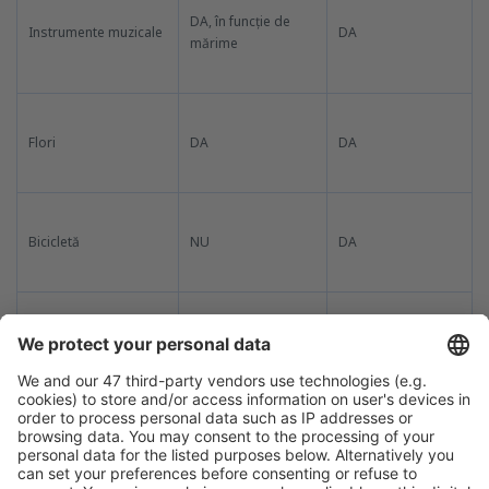
DA, în funcție de
Instrumente muzicale
DA
mărime
Flori
DA
DA
Bicicletă
NU
DA
Echipament de
NU
DA
scufundare
Cărucior de copii
NU
DA