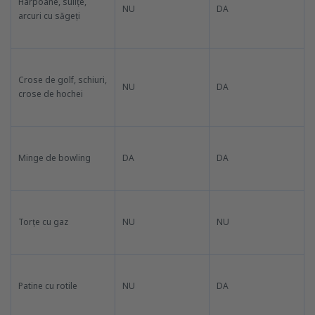
Harpoane, sulițe,
NU
DA
arcuri cu săgeți
Crose de golf, schiuri,
NU
DA
crose de hochei
Minge de bowling
DA
DA
Torțe cu gaz
NU
NU
Patine cu rotile
NU
DA