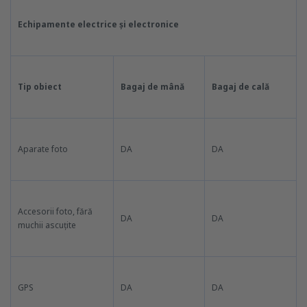
Echipamente electrice și electronice
Tip obiect
Bagaj de mână
Bagaj de cală
Aparate foto
DA
DA
Accesorii foto, fără
DA
DA
muchii ascuțite
GPS
DA
DA