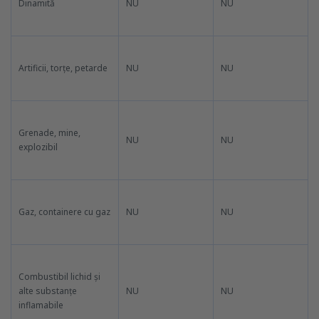
Dinamită
NU
NU
Artificii, torțe, petarde
NU
NU
Grenade, mine,
NU
NU
explozibil
Gaz, containere cu gaz
NU
NU
Combustibil lichid și
alte substanțe
NU
NU
inflamabile