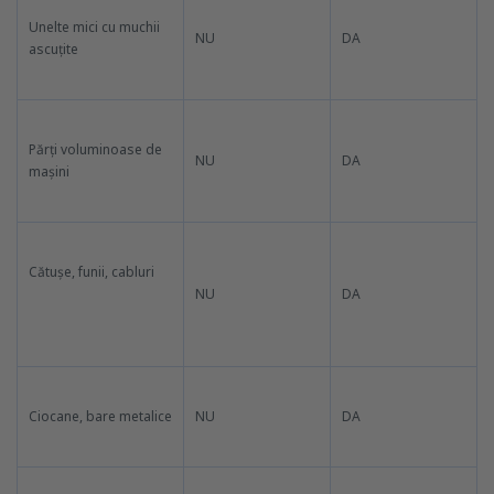
Unelte mici cu muchii
NU
DA
ascuțite
Părți voluminoase de
NU
DA
mașini
Cătușe, funii, cabluri
NU
DA
Ciocane, bare metalice
NU
DA