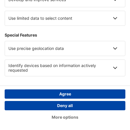
Descarcă aplicația noastră
și organizează-ţi
convenabil călătoriile
Planifică-ți călătoria
Bilete de avion
Cazare
Zbor+Hotel
Hoteluri
Transferuri aeroport
Află mai multe
Garanția prețului mic
Aplicație mobilă