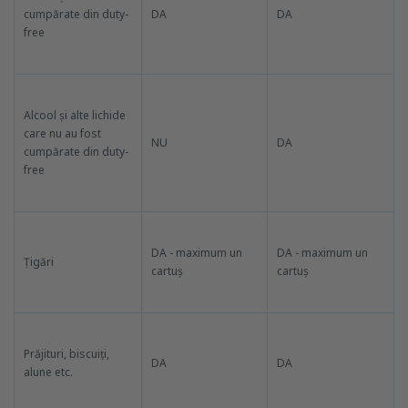
cumpărate din duty-
DA
DA
free
Alcool și alte lichide
care nu au fost
NU
DA
cumpărate din duty-
free
DA - maximum un
DA - maximum un
Țigări
cartuș
cartuș
Prăjituri, biscuiți,
DA
DA
alune etc.