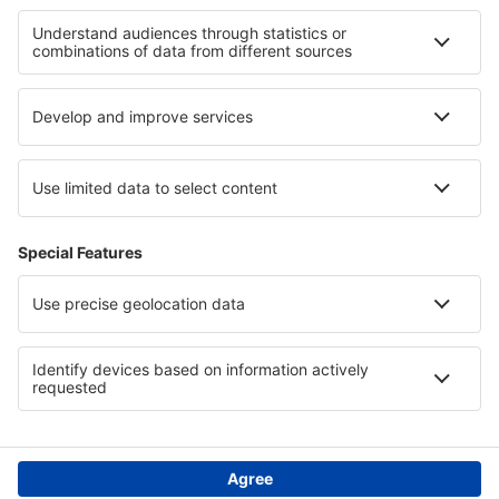
Politica de Confidențialitate
Politică cookie
Asistenţă şi contact
Confidențialitate
Țări
Siteuri internaționale
eSky.eu
eSky.com
eDestinos.com