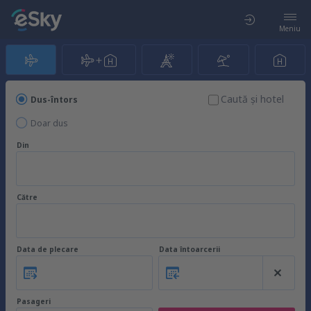
Meniu
Caută şi hotel
Dus-întors
Doar dus
Din
Către
Data de plecare
Data întoarcerii
Pasageri