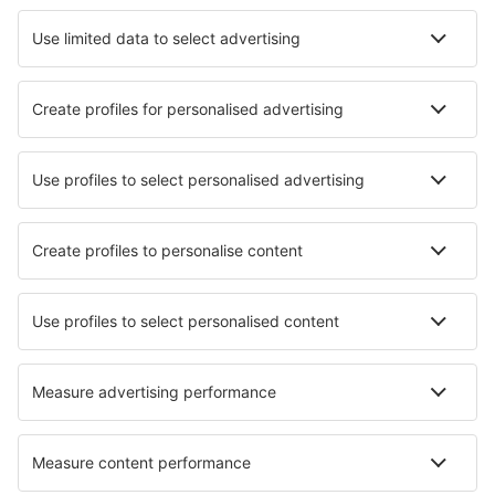
Află mai multe
Garanția prețului mic
Aplicație mobilă
Companii aeriene
Wizz Air
Tarom
HiSky
Ryanair
Lufthansa
Despre eSky
Blogul
Cariere
Termeni şi condiţii
Rezervările mele