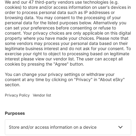
Descarcă aplicația noastră
și organizează-ţi
convenabil călătoriile
Planifică-ți călătoria
Bilete de avion
Cazare
Zbor+Hotel
Hoteluri
Transferuri aeroport