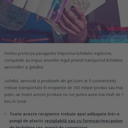
Pentru protecția pasagerilor împotriva lichidelor explozive,
companiile au impus anumite reguli privind transportul lichidelor,
aerosolilor și gelulilor.
Lichidul, aerosolii și produsele din gel (cum ar fi cosmeticele)
trebuie transportate în recipiente de 100 ml/per produs sau mai
puțin, iar toate aceste produse nu vor putea avea mai mult de 1
litru în total.
Toate aceste recipiente trebuie apoi adăugate într-o
pungă de plastic
resigilabilă sau cu fermoar/mecanism
de închidere
(ex. pungă de congelator,