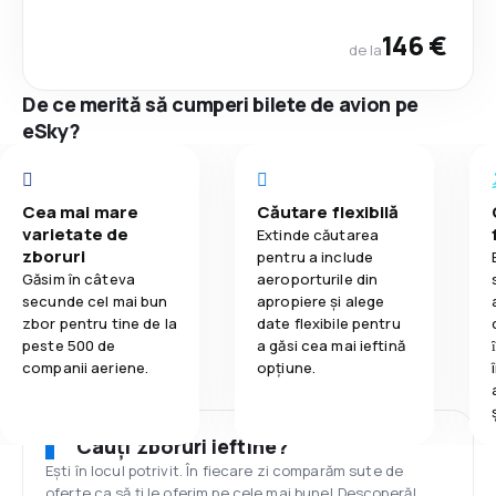
146 €
de la
De ce merită să cumperi bilete de avion pe
eSky?
Cea mai mare
Căutare flexibilă
varietate de
Extinde căutarea
zboruri
pentru a include
Găsim în câteva
aeroporturile din
secunde cel mai bun
apropiere și alege
zbor pentru tine de la
date flexibile pentru
peste 500 de
a găsi cea mai ieftină
companii aeriene.
opțiune.
Cauți zboruri ieftine?
Ești în locul potrivit. În fiecare zi comparăm sute de
oferte ca să ți le oferim pe cele mai bune! Descoperă!