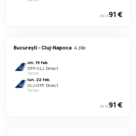
91 €
de la
București
-
Cluj-Napoca
4 zile
vin. 19 feb.
OTP
-
CLJ
·
Direct
Tarom
lun. 22 feb.
CLJ
-
OTP
·
Direct
Tarom
91 €
de la