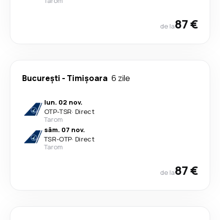
Tarom
87 €
de la
București
-
Timișoara
6 zile
lun. 02 nov.
OTP
-
TSR
·
Direct
Tarom
sâm. 07 nov.
TSR
-
OTP
·
Direct
Tarom
87 €
de la