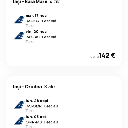
Iași
-
Baia Mare
4 zile
mar. 17 nov.
IAS
-
BAY
·
1 escală
Tarom
vin. 20 nov.
BAY
-
IAS
·
1 escală
Tarom
142 €
de la
Iași
-
Oradea
8 zile
lun. 28 sept.
IAS
-
OMR
·
1 escală
Tarom
lun. 05 oct.
OMR
-
IAS
·
1 escală
Tarom