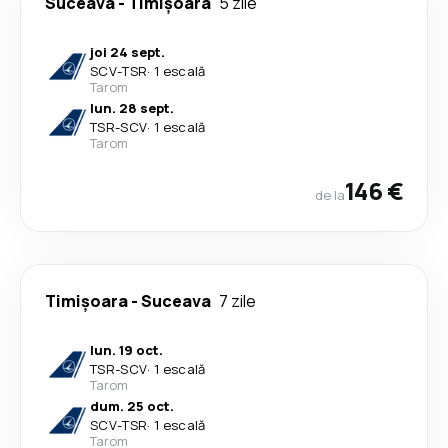
Suceava
-
Timișoara
5 zile
joi 24 sept.
SCV
-
TSR
·
1 escală
Tarom
lun. 28 sept.
TSR
-
SCV
·
1 escală
Tarom
146 €
de la
Timișoara
-
Suceava
7 zile
lun. 19 oct.
TSR
-
SCV
·
1 escală
Tarom
dum. 25 oct.
SCV
-
TSR
·
1 escală
Tarom