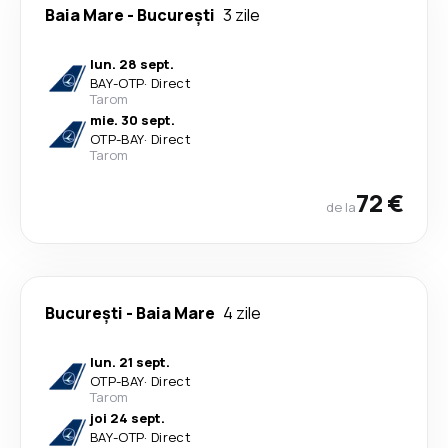
Baia Mare
-
București
3 zile
lun. 28 sept.
BAY
-
OTP
·
Direct
Tarom
mie. 30 sept.
OTP
-
BAY
·
Direct
Tarom
72 €
de la
București
-
Baia Mare
4 zile
lun. 21 sept.
OTP
-
BAY
·
Direct
Tarom
joi 24 sept.
BAY
-
OTP
·
Direct