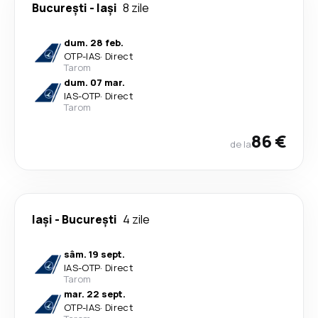
București
-
Iași
8 zile
dum. 28 feb.
OTP
-
IAS
·
Direct
Tarom
dum. 07 mar.
IAS
-
OTP
·
Direct
Tarom
86 €
de la
Iași
-
București
4 zile
sâm. 19 sept.
IAS
-
OTP
·
Direct
Tarom
mar. 22 sept.
OTP
-
IAS
·
Direct