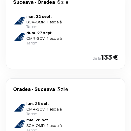
Suceava
-
Oradea
6 zile
mar. 22 sept.
SCV
-
OMR
·
1 escală
Tarom
dum. 27 sept.
OMR
-
SCV
·
1 escală
Tarom
133 €
de la
Oradea
-
Suceava
3 zile
lun. 26 oct.
OMR
-
SCV
·
1 escală
Tarom
mie. 28 oct.
SCV
-
OMR
·
1 escală
Tarom