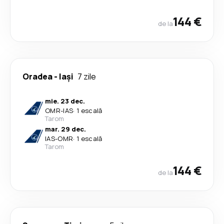
144 €
de la
Oradea
-
Iași
7 zile
mie. 23 dec.
OMR
-
IAS
·
1 escală
Tarom
mar. 29 dec.
IAS
-
OMR
·
1 escală
Tarom
144 €
de la