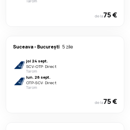
Tarom
75 €
de la
Suceava
-
București
5 zile
joi 24 sept.
SCV
-
OTP
·
Direct
Tarom
lun. 28 sept.
OTP
-
SCV
·
Direct
Tarom
75 €
de la