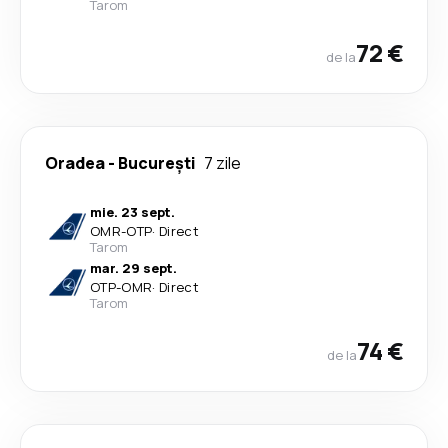
Tarom
72 €
de la
Oradea
-
București
7 zile
mie. 23 sept.
OMR
-
OTP
·
Direct
Tarom
mar. 29 sept.
OTP
-
OMR
·
Direct
Tarom
74 €
de la