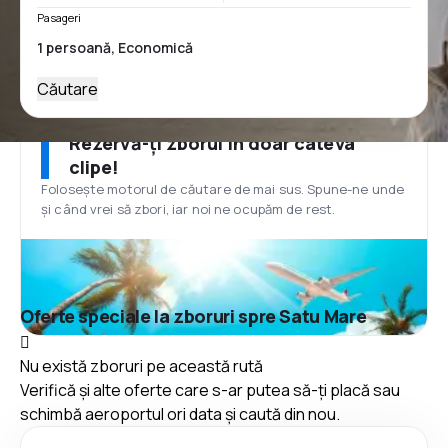
Pasageri
Căutare
Rezervă-ți zborul în doar câteva
clipe!
Folosește motorul de căutare de mai sus. Spune-ne unde
și când vrei să zbori, iar noi ne ocupăm de rest.
Oferte speciale la zboruri spre Satu Mare
Nu există zboruri pe această rută
Verifică și alte oferte care s-ar putea să-ți placă sau
schimbă aeroportul ori data și caută din nou.