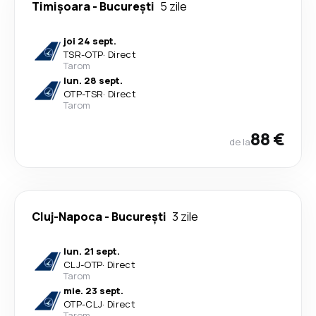
Timișoara
-
București
5 zile
joi 24 sept.
TSR
-
OTP
·
Direct
Tarom
lun. 28 sept.
OTP
-
TSR
·
Direct
Tarom
88 €
de la
Cluj-Napoca
-
București
3 zile
lun. 21 sept.
CLJ
-
OTP
·
Direct
Tarom
mie. 23 sept.
OTP
-
CLJ
·
Direct
Tarom