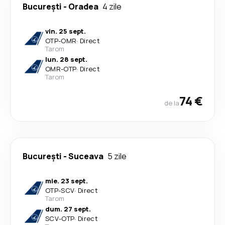
București
-
Oradea
4 zile
vin. 25 sept.
OTP
-
OMR
·
Direct
Tarom
lun. 28 sept.
OMR
-
OTP
·
Direct
Tarom
74 €
de la
București
-
Suceava
5 zile
mie. 23 sept.
OTP
-
SCV
·
Direct
Tarom
dum. 27 sept.
SCV
-
OTP
·
Direct