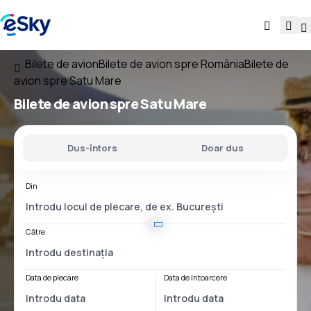
Bilete de avion
Bilete de avion spre România
Bilete de
avion spre Satu Mare
Bilete de avion spre Satu Mare
Dus-întors
Doar dus
Din
Către
Data de plecare
Data de întoarcere