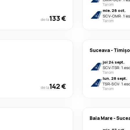
Tarom
mie. 28 oct.
133 €
SCV
-
OMR
·
1 e
de la
Tarom
Suceava
-
Timișo
joi 24 sept.
SCV
-
TSR
·
1 es
Tarom
lun. 28 sept.
142 €
TSR
-
SCV
·
1 es
de la
Tarom
Baia Mare
-
Suce