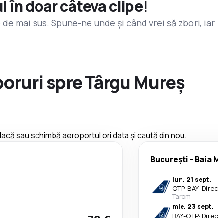
l în doar câteva clipe!
de mai sus. Spune-ne unde și când vrei să zbori, iar
zboruri spre Târgu Mureș
 placă sau schimbă aeroportul ori data și caută din nou.
București
-
Baia 
lun. 21 sept.
OTP
-
BAY
·
Dire
Tarom
mie. 23 sept.
BAY
-
OTP
·
Dire