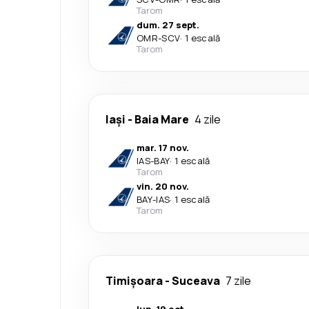
Tarom
dum. 27 sept.
OMR
-
SCV
·
1 escală
Tarom
Iași
-
Baia Mare
4 zile
mar. 17 nov.
IAS
-
BAY
·
1 escală
Tarom
vin. 20 nov.
BAY
-
IAS
·
1 escală
Tarom
Timișoara
-
Suceava
7 zile