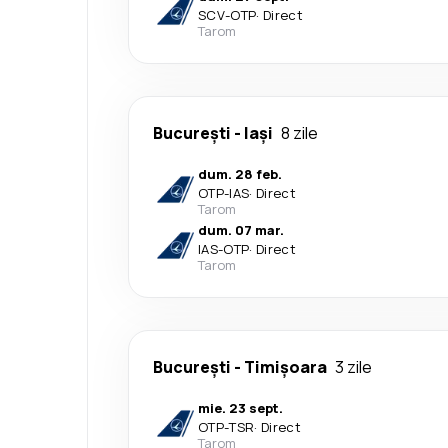
SCV
-
OTP
·
Direct
Tarom
București
-
Iași
8 zile
dum. 28 feb.
OTP
-
IAS
·
Direct
Tarom
dum. 07 mar.
IAS
-
OTP
·
Direct
Tarom
București
-
Timișoara
3 zile
mie. 23 sept.
OTP
-
TSR
·
Direct
Tarom