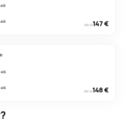
cală
cală
147 €
de la
le
cală
cală
148 €
de la
y?