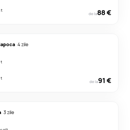
ct
88 €
de la
Napoca
4 zile
ct
ct
91 €
de la
a
3 zile
scală