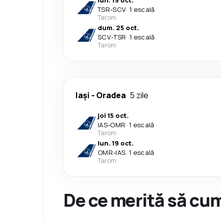
lun. 19 oct.
TSR
-
SCV
·
1 escală
Tarom
dum. 25 oct.
SCV
-
TSR
·
1 escală
Tarom
Iași
-
Oradea
5 zile
joi 15 oct.
IAS
-
OMR
·
1 escală
Tarom
lun. 19 oct.
OMR
-
IAS
·
1 escală
Tarom
De ce merită să cum