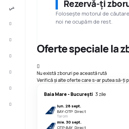
Rezervă-ți zboru
All-
inclusive
Folosește motorul de căutare 
noi ne ocupăm de rest.
City
Break
Cazare
Oferte speciale la 
Oferte
Finalizează
Nu există zboruri pe această rută
călătoria
Verifică și alte oferte care s-ar putea să-ți
Inspiraţie şi
recomandări
Baia Mare
-
București
3 zile
Servicii
lun. 28 sept.
clienți
BAY
-
OTP
·
Direct
Tarom
mie. 30 sept.
OTP
-
BAY
·
Direct