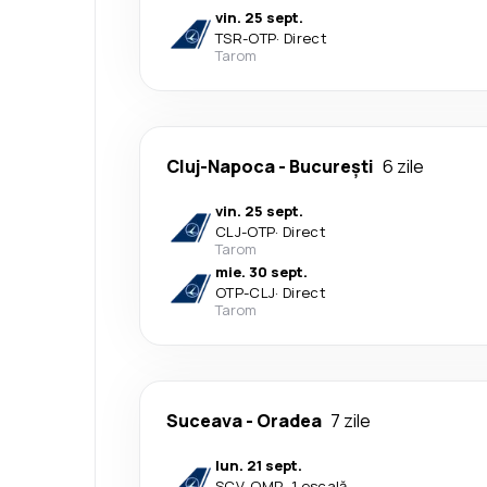
vin. 25 sept.
TSR
-
OTP
·
Direct
Tarom
Cluj-Napoca
-
București
6 zile
vin. 25 sept.
CLJ
-
OTP
·
Direct
Tarom
mie. 30 sept.
OTP
-
CLJ
·
Direct
Tarom
Suceava
-
Oradea
7 zile
lun. 21 sept.
SCV
-
OMR
·
1 escală