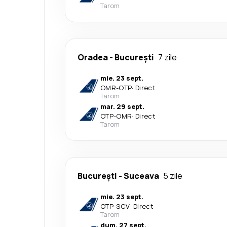
Tarom
Oradea
-
București
7 zile
mie. 23 sept.
OMR
-
OTP
·
Direct
Tarom
mar. 29 sept.
OTP
-
OMR
·
Direct
Tarom
București
-
Suceava
5 zile
mie. 23 sept.
OTP
-
SCV
·
Direct
Tarom
dum. 27 sept.