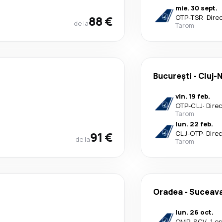
mie. 30 sept.
88 €
OTP
-
TSR
·
Dire
de la
Tarom
București
-
Cluj-
vin. 19 feb.
OTP
-
CLJ
·
Dire
Tarom
lun. 22 feb.
91 €
CLJ
-
OTP
·
Dire
de la
Tarom
Oradea
-
Suceav
lun. 26 oct.
OMR
-
SCV
·
1 e