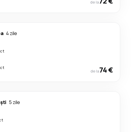
72 €
de la
ea
4 zile
ect
ect
74 €
de la
ști
5 zile
ct