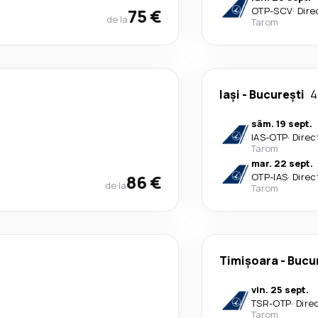
75 €
OTP
-
SCV
·
Dire
de la
Tarom
Iași
-
București
4
sâm. 19 sept.
IAS
-
OTP
·
Direc
Tarom
mar. 22 sept.
86 €
OTP
-
IAS
·
Direc
de la
Tarom
Timișoara
-
Bucu
vin. 25 sept.
TSR
-
OTP
·
Dire
Tarom