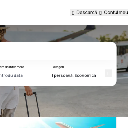
Descarcă
Contul meu
ata de întoarcere
Pasageri