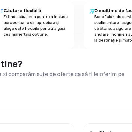
Căutare flexibilă
O mulțime de faci
Extinde căutarea pentru a include
Beneficiezi de servic
aeroporturile din apropiere și
suplimentare: asigu
alege date flexibile pentru a găsi
călătorie, asigurare
cea mai ieftină opțiune.
anulare, închirieri a
la destinaţie și mult
ftine?
are zi comparăm sute de oferte ca să ți le oferim pe