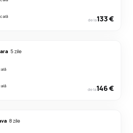
scală
133 €
de la
ara
5 zile
cală
cală
146 €
de la
ava
8 zile