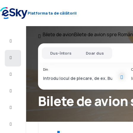
Platforma ta de călătorii
Bilete de avion
Bilete de avion spre Român
Zbor+Hotel
Dus-întors
Doar dus
Bilete
de
avion
Din
C
Vacanţe
Vară
2026
Bilete de avion
Iarnă
2026/27
Last
minute