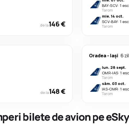
mie. 07 oct.
BAY
-
SCV
·
1 es
Tarom
mie. 14 oct.
146 €
SCV
-
BAY
·
1 es
de la
Tarom
Oradea
-
Iași
6 zi
lun. 28 sept.
OMR
-
IAS
·
1 es
Tarom
sâm. 03 oct.
148 €
IAS
-
OMR
·
1 es
de la
Tarom
peri bilete de avion pe eSk