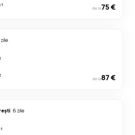
ct
75 €
de la
 zile
t
t
87 €
de la
rești
6 zile
ct