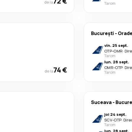
72 €
de la
Tarom
București
-
Orad
vin. 25 sept.
OTP
-
OMR
·
Dir
Tarom
lun. 28 sept.
74 €
OMR
-
OTP
·
Dir
de la
Tarom
Suceava
-
Bucure
joi 24 sept.
SCV
-
OTP
·
Dire
Tarom
lun. 28 sept.