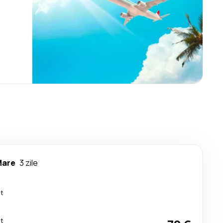
Mare
3 zile
ct
ct