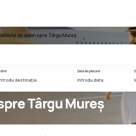
ia
Bilete de avion spre Târgu Mureș
ătre
Data de plecare
D
 spre Târgu Mureș