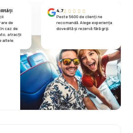
lități
4.7
ii
Peste 5600 de clienți ne
rare de
recomandă. Alege experiența
 ȋn caz de
dovedită și rezervă fără griji.
uto, atracții
e altele.