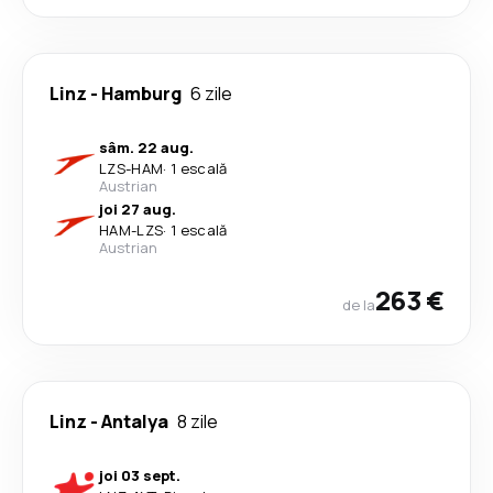
Linz
-
Hamburg
6 zile
sâm. 22 aug.
LZS
-
HAM
·
1 escală
Austrian
joi 27 aug.
HAM
-
LZS
·
1 escală
Austrian
263 €
de la
Linz
-
Antalya
8 zile
joi 03 sept.