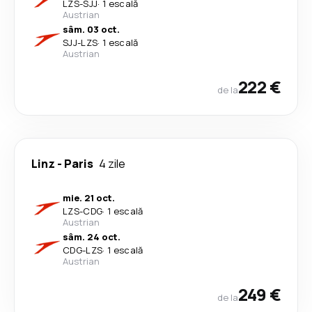
LZS
-
SJJ
·
1 escală
Austrian
sâm. 03 oct.
SJJ
-
LZS
·
1 escală
Austrian
222 €
de la
Linz
-
Paris
4 zile
mie. 21 oct.
LZS
-
CDG
·
1 escală
Austrian
sâm. 24 oct.
CDG
-
LZS
·
1 escală
Austrian
249 €
de la