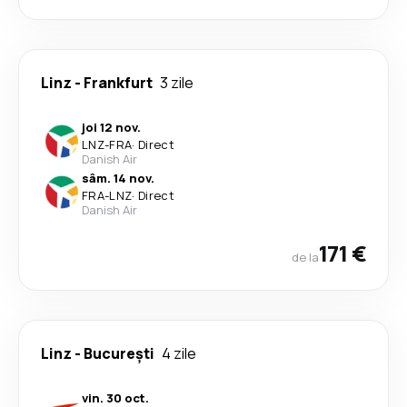
Linz
-
Frankfurt
3 zile
joi 12 nov.
LNZ
-
FRA
·
Direct
Danish Air
sâm. 14 nov.
FRA
-
LNZ
·
Direct
Danish Air
171 €
de la
Linz
-
București
4 zile
vin. 30 oct.