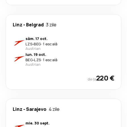
Linz
-
Belgrad
3 zile
sâm. 17 oct.
LZS
-
BEG
·
1 escală
Austrian
lun. 19 oct.
BEG
-
LZS
·
1 escală
Austrian
220 €
de la
Linz
-
Sarajevo
4 zile
mie. 30 sept.