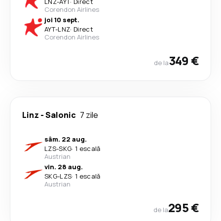
LNZ
-
AYT
·
Direct
Corendon Airlines
joi 10 sept.
AYT
-
LNZ
·
Direct
Corendon Airlines
349 €
de la
Linz
-
Salonic
7 zile
sâm. 22 aug.
LZS
-
SKG
·
1 escală
Austrian
vin. 28 aug.
SKG
-
LZS
·
1 escală
Austrian
295 €
de la