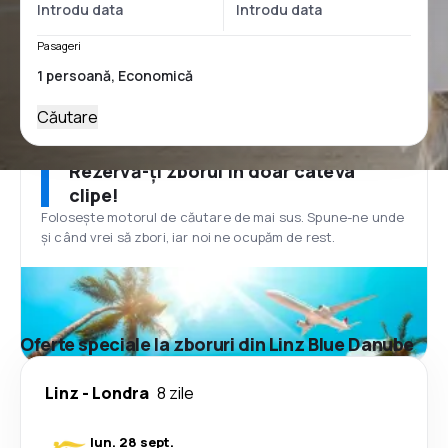
Pasageri
Căutare
Rezervă-ți zborul în doar câteva
clipe!
Folosește motorul de căutare de mai sus. Spune-ne unde
și când vrei să zbori, iar noi ne ocupăm de rest.
Oferte speciale la zboruri din Linz Blue Danube
Linz
-
Londra
8 zile
lun. 28 sept.