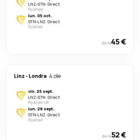
LNZ
-
STN
·
Direct
Ryanair
lun. 05 oct.
STN
-
LNZ
·
Direct
Ryanair
45 €
de la
Linz
-
Londra
4 zile
vin. 25 sept.
LNZ
-
STN
·
Direct
Ryanair UK
lun. 28 sept.
STN
-
LNZ
·
Direct
Ryanair
52 €
de la