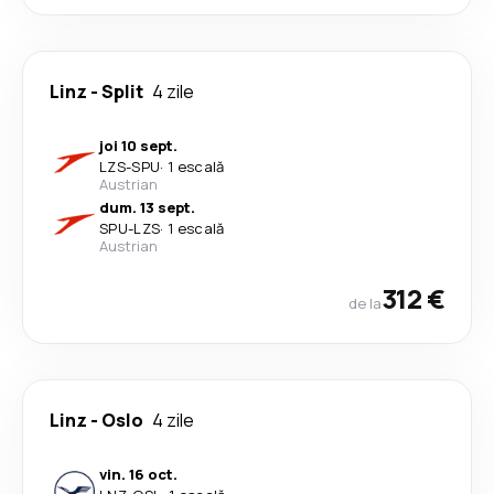
Linz
-
Split
4 zile
joi 10 sept.
LZS
-
SPU
·
1 escală
Austrian
dum. 13 sept.
SPU
-
LZS
·
1 escală
Austrian
312 €
de la
Linz
-
Oslo
4 zile
vin. 16 oct.