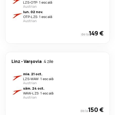
LZS
-
OTP
·
1 escală
Austrian
lun. 02 nov.
OTP
-
LZS
·
1 escală
Austrian
149 €
de la
Linz
-
Varşovia
4 zile
mie. 21 oct.
LZS
-
WAW
·
1 escală
Austrian
sâm. 24 oct.
WAW
-
LZS
·
1 escală
Austrian
150 €
de la