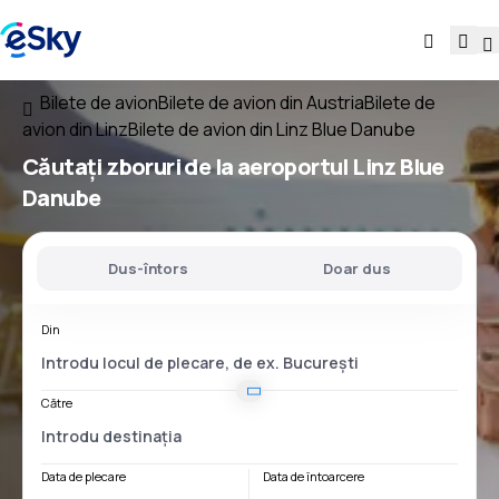
Bilete de avion
Bilete de avion din Austria
Bilete de
avion din Linz
Bilete de avion din Linz Blue Danube
Căutați
zboruri
de la
aeroportul
Linz Blue
Danube
Dus-întors
Doar dus
Din
Către
Data de plecare
Data de întoarcere