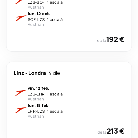
LZS
-
SOF
·
1 escală
Austrian
lun. 12 oct.
SOF
-
LZS
·
1 escală
Austrian
192 €
de la
Linz
-
Londra
4 zile
vin. 12 feb.
LZS
-
LHR
·
1 escală
Austrian
lun. 15 feb.
LHR
-
LZS
·
1 escală
Austrian
213 €
de la