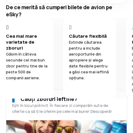
De ce merită să cumperi bilete de avion pe
eSky?
Cea mai mare
Căutare flexibilă
varietate de
Extinde căutarea
zboruri
pentru a include
Găsim în câteva
aeroporturile din
secunde cel mai bun
apropiere și alege
zbor pentru tine de la
date flexibile pentru
peste 500 de
a găsi cea mai ieftină
companii aeriene.
opțiune.
Cauți zboruri ieftine?
Ești în locul potrivit. În fiecare zi comparăm sute de
oferte ca să ți le oferim pe cele mai bune! Descoperă!