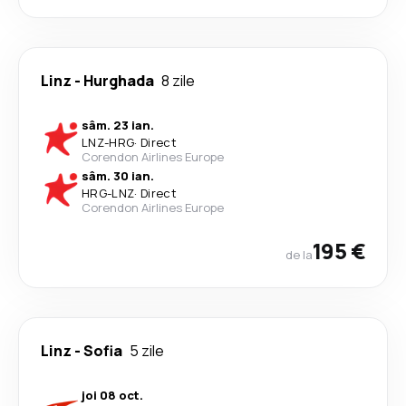
Linz
-
Hurghada
8 zile
sâm. 23 ian.
LNZ
-
HRG
·
Direct
Corendon Airlines Europe
sâm. 30 ian.
HRG
-
LNZ
·
Direct
Corendon Airlines Europe
195 €
de la
Linz
-
Sofia
5 zile
joi 08 oct.