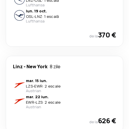
LNZ
-
OSL
·
1 escală
Lufthansa
lun. 19 oct.
OSL
-
LNZ
·
1 escală
Lufthansa
370 €
de la
Linz
-
New York
8 zile
mar. 15 iun.
LZS
-
EWR
·
2 escale
Austrian
mar. 22 iun.
EWR
-
LZS
·
2 escale
Austrian
626 €
de la