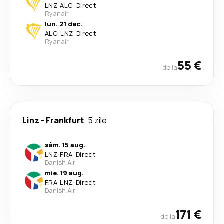
LNZ
-
ALC
·
Direct
Ryanair
lun. 21 dec.
ALC
-
LNZ
·
Direct
Ryanair
55 €
de la
Linz
-
Frankfurt
5 zile
sâm. 15 aug.
LNZ
-
FRA
·
Direct
Danish Air
mie. 19 aug.
FRA
-
LNZ
·
Direct
Danish Air
171 €
de la