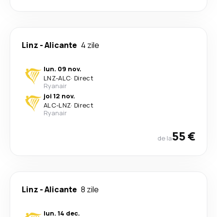
Linz
-
Alicante
4 zile
lun. 09 nov.
LNZ
-
ALC
·
Direct
Ryanair
joi 12 nov.
ALC
-
LNZ
·
Direct
Ryanair
55 €
de la
Linz
-
Alicante
8 zile
lun. 14 dec.