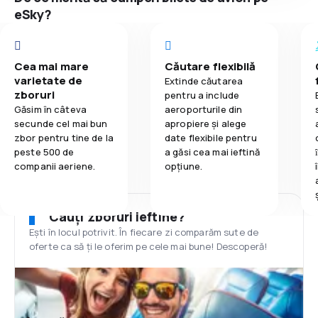
eSky?
Cea mai mare
Căutare flexibilă
varietate de
Extinde căutarea
zboruri
pentru a include
Găsim în câteva
aeroporturile din
secunde cel mai bun
apropiere și alege
zbor pentru tine de la
date flexibile pentru
peste 500 de
a găsi cea mai ieftină
companii aeriene.
opțiune.
Cauți zboruri ieftine?
Ești în locul potrivit. În fiecare zi comparăm sute de
oferte ca să ți le oferim pe cele mai bune! Descoperă!