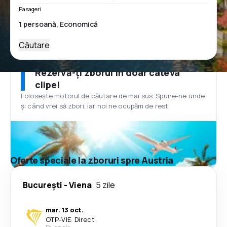
Pasageri
Căutare
Rezervă-ți zborul în doar câteva
clipe!
Folosește motorul de căutare de mai sus. Spune-ne unde
și când vrei să zbori, iar noi ne ocupăm de rest.
Oferte speciale la zboruri spre Austria
București
-
Viena
5 zile
mar. 13 oct.
OTP
-
VIE
·
Direct