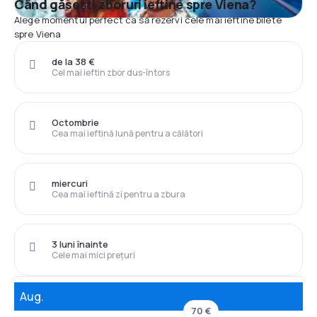
Când găsești zboruri ieftine spre Viena?
Alege momentul perfect ca să rezervi cele mai ieftine bilete
spre Viena
de la 38 €
Cel mai ieftin zbor dus-întors
Octombrie
Cea mai ieftină lună pentru a călători
miercuri
Cea mai ieftină zi pentru a zbura
3 luni înainte
Cele mai mici prețuri
Aug.
70 €