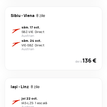
Sibiu
-
Viena
8 zile
sâm. 17 oct.
SBZ
-
VIE
·
Direct
Austrian
sâm. 24 oct.
VIE
-
SBZ
·
Direct
Austrian
136 €
de la
Iași
-
Linz
8 zile
joi 22 oct.
IAS
-
LZS
·
1 escală
Austrian