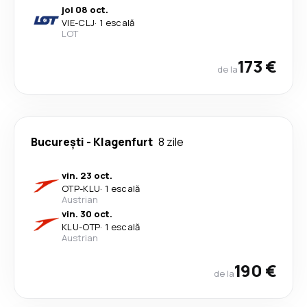
joi 08 oct.
VIE
-
CLJ
·
1 escală
LOT
173 €
de la
București
-
Klagenfurt
8 zile
vin. 23 oct.
OTP
-
KLU
·
1 escală
Austrian
vin. 30 oct.
KLU
-
OTP
·
1 escală
Austrian
190 €
de la