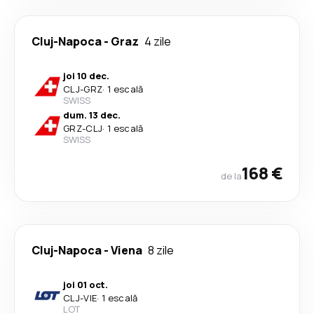
Cluj-Napoca
-
Graz
4 zile
joi 10 dec.
CLJ
-
GRZ
·
1 escală
SWISS
dum. 13 dec.
GRZ
-
CLJ
·
1 escală
SWISS
168 €
de la
Cluj-Napoca
-
Viena
8 zile
joi 01 oct.
CLJ
-
VIE
·
1 escală
LOT