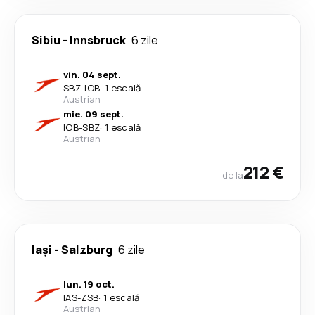
Sibiu
-
Innsbruck
6 zile
vin. 04 sept.
SBZ
-
IOB
·
1 escală
Austrian
mie. 09 sept.
IOB
-
SBZ
·
1 escală
Austrian
212 €
de la
Iași
-
Salzburg
6 zile
lun. 19 oct.
IAS
-
ZSB
·
1 escală
Austrian