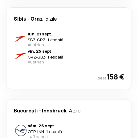
Sibiu
-
Graz
5 zile
lun. 21 sept.
SBZ
-
GRZ
·
1 escală
Austrian
vin. 25 sept.
GRZ
-
SBZ
·
1 escală
Austrian
158 €
de la
București
-
Innsbruck
4 zile
sâm. 26 sept.
OTP
-
INN
·
1 escală
Lufthansa