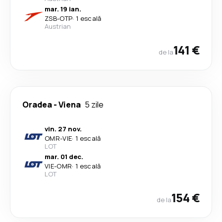
mar. 19 ian.
ZSB
-
OTP
·
1 escală
Austrian
141 €
de la
Oradea
-
Viena
5 zile
vin. 27 nov.
OMR
-
VIE
·
1 escală
LOT
mar. 01 dec.
VIE
-
OMR
·
1 escală
LOT
154 €
de la