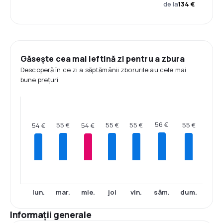
de la
134 €
Găsește cea mai ieftină zi pentru a zbura
Descoperă în ce zi a săptămânii zborurile au cele mai
bune prețuri
56 €
55 €
55 €
55 €
55 €
54 €
54 €
lun.
mar.
mie.
joi
vin.
sâm.
dum.
Informații generale