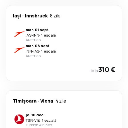
Iași
-
Innsbruck
8 zile
mar. 01 sept.
IAS
-
INN
·
1 escală
Austrian
mar. 08 sept.
INN
-
IAS
·
1 escală
Austrian
310 €
de la
Timișoara
-
Viena
4 zile
joi 10 dec.
TSR
-
VIE
·
1 escală
Turkish Airlines