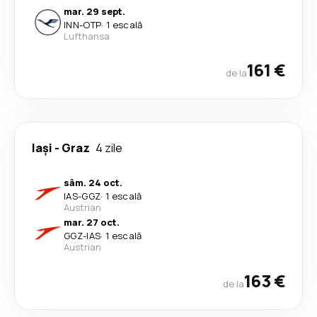
mar. 29 sept.
INN
-
OTP
·
1 escală
Lufthansa
161 €
de la
Iași
-
Graz
4 zile
sâm. 24 oct.
IAS
-
GGZ
·
1 escală
Austrian
mar. 27 oct.
GGZ
-
IAS
·
1 escală
Austrian
163 €
de la