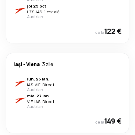
joi 29 oct.
LZS
-
IAS
·
1 escală
Austrian
122 €
de la
Iași
-
Viena
3 zile
lun. 25 ian.
IAS
-
VIE
·
Direct
Austrian
mie. 27 ian.
VIE
-
IAS
·
Direct
Austrian
149 €
de la