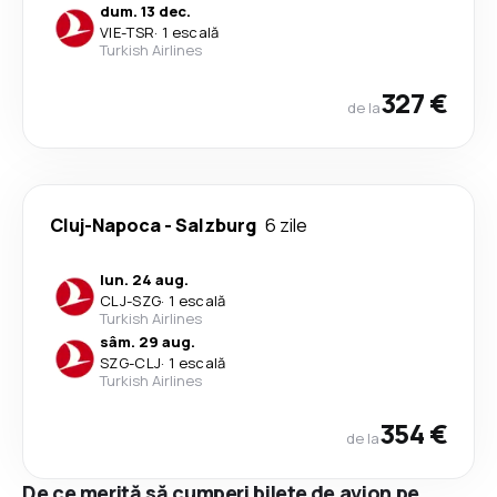
dum. 13 dec.
VIE
-
TSR
·
1 escală
Turkish Airlines
327 €
de la
Cluj-Napoca
-
Salzburg
6 zile
lun. 24 aug.
CLJ
-
SZG
·
1 escală
Turkish Airlines
sâm. 29 aug.
SZG
-
CLJ
·
1 escală
Turkish Airlines
354 €
de la
De ce merită să cumperi bilete de avion pe