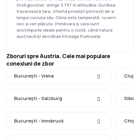
Großglockner, atinge 3.797 m altitudine. Dunărea
traversează țara, oferind priveliști pitorești de-a
lungul cursului său. Clima este temperată, cu ierni
reci și veri plăcute. Primăvara și vara sunt
anotimpurile ideale pentru o vizită, când natura
austriacă își dezvăluie întreaga frumusețe.
Zboruri spre Austria. Cele mai populare
conexiuni de zbor
București - Viena
Cluj-N
București - Salzburg
Sibiu -
București - Innsbruck
Chișin