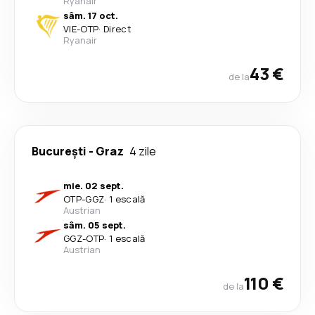
Ryanair
sâm. 17 oct.
VIE
-
OTP
·
Direct
Ryanair
43 €
de la
București
-
Graz
4 zile
mie. 02 sept.
OTP
-
GGZ
·
1 escală
Austrian
sâm. 05 sept.
GGZ
-
OTP
·
1 escală
Austrian
110 €
de la