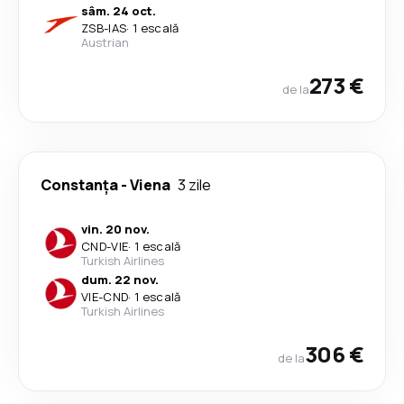
sâm. 24 oct.
ZSB
-
IAS
·
1 escală
Austrian
273 €
de la
Constanța
-
Viena
3 zile
vin. 20 nov.
CND
-
VIE
·
1 escală
Turkish Airlines
dum. 22 nov.
VIE
-
CND
·
1 escală
Turkish Airlines
306 €
de la