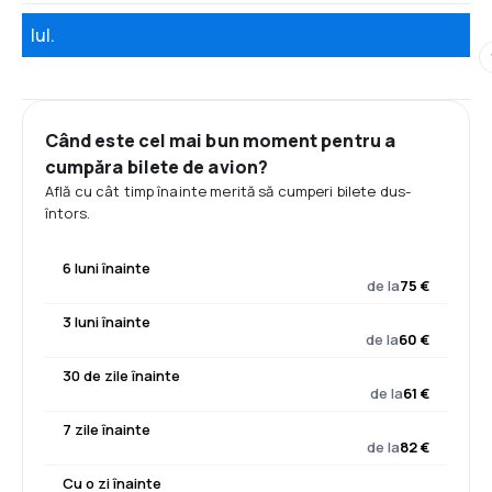
Iul.
Când este cel mai bun moment pentru a
cumpăra bilete de avion?
Află cu cât timp înainte merită să cumperi bilete dus-
întors.
6 luni înainte
de la
75 €
3 luni înainte
de la
60 €
30 de zile înainte
de la
61 €
7 zile înainte
de la
82 €
Cu o zi înainte