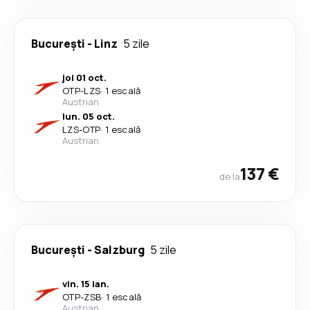
București
-
Linz
5 zile
joi 01 oct.
OTP
-
LZS
·
1 escală
Austrian
lun. 05 oct.
LZS
-
OTP
·
1 escală
Austrian
137 €
de la
București
-
Salzburg
5 zile
vin. 15 ian.
OTP
-
ZSB
·
1 escală
Austrian