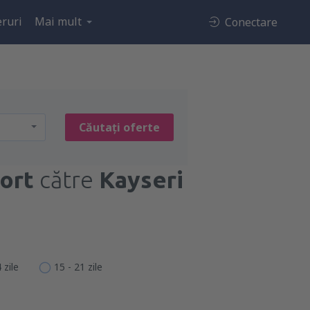
ruri
Mai mult
Conectare
Căutați oferte
ort
către
Kayseri
 zile
15 - 21 zile