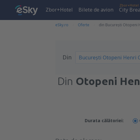
Zbor+Hotel
Zbor+Hotel
Bilete de avion
City Bre
eSky.ro
Oferte
din București Otopeni H
Din
Din
Otopeni Henr
Durata călătoriei: