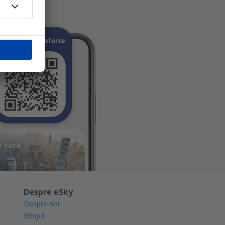
Despre eSky
Despre noi
Blogul