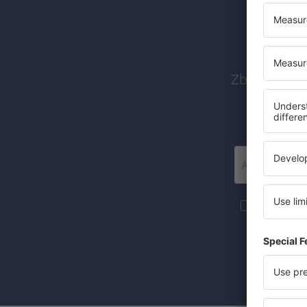
Abon
Zboruri ieft
Mai multe c
materiale in
furnizat-o.
Prin bifarea
(concomiten