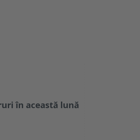
jo
vi
sâ
du
uri în această lună