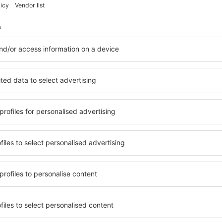
Arată mai multe oferte
Economiseşte timp și ban
Rezervă un pachet Zbor 
pe eSky.ro!
Explorează