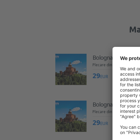
Ma
Bologna
Plecare din București
29
EUR
Bologna
Plecare din București
29
EUR