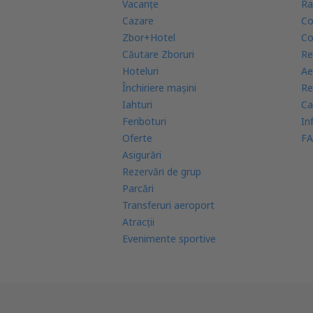
Vacanţe
Ra
Cazare
Co
Zbor+Hotel
Co
Căutare Zboruri
Re
Hoteluri
Ae
Închiriere mașini
Re
Iahturi
Ca
Feriboturi
In
Oferte
FA
Asigurări
Rezervări de grup
Parcări
Transferuri aeroport
Atracţii
Evenimente sportive