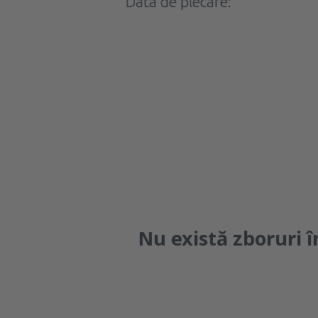
Data de plecare:
lun
ma
mi
jo
Nu există zboruri î