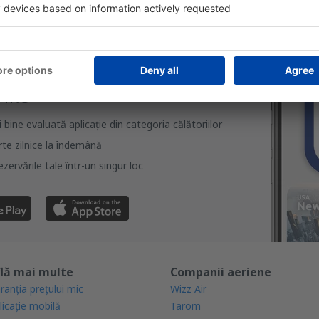
rcă aplicația noastră
anizează-ţi convenabil
iile
bine evaluată aplicație din categoria călătoriilor
rte zilnice la îndemână
zervările tale într-un singur loc
lă mai multe
Companii aeriene
ranția prețului mic
Wizz Air
licație mobilă
Tarom