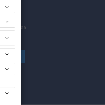
c mai
nice înaintea
!
Înscriere
să primesc
pe care am
re”