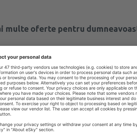
i multe oferte pentru dumneavoas
Milano
Plecare din București
34
EUR
Milano
Plecare din București
34
EUR