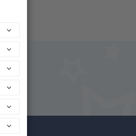
i.
+ Hotel