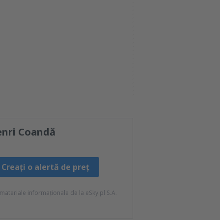
enri Coandă
Creați o alertă de preț
ateriale informaționale de la eSky.pl S.A.