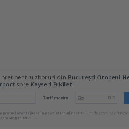
e preț pentru zboruri din
București Otopeni H
irport
spre
Kayseri Erkilet!
Tarif maxim
EUR
la prețuri avantajoase în newsletter-ul nostru.
Sunt de acord să primesc m
 care am furnizat-o.