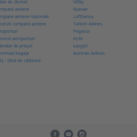
dar de zboruri
HiSky
mpanii aeriene
Ryanair
mpanii aeriene naţionale
Lufthansa
cenzii companii aeriene
Turkish Airlines
roporturi
Pegasus
cenzii aeroporturi
KLM
lendar de prețuri
easyJet
formații bagaje
Austrian Airlines
Q - Ghid de călătorie