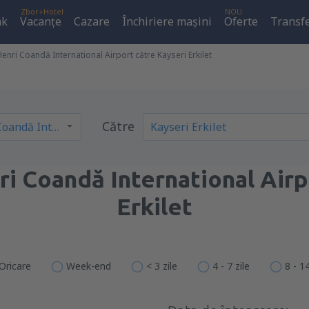
Zbor+Hotel
NOU
ak
Vacanţe
Cazare
Închiriere mașini
Oferte
Transfe
enri Coandă International Airport către Kayseri Erkilet
Către
i Coandă International Airp
Erkilet
Oricare
Week-end
< 3 zile
4 - 7 zile
8 - 14