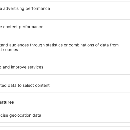
ații la newsletter călătores
mult cu mai puțin
ine, city break-uri, vacanțe – profită de ofertele u
tuturor.
Trimitem doar ce e mai bun, pe cuvânt de turişti
ălătorii la prețuri avantajoase în newsletter-ul nostru
. Sunt de acord 
formaționale (sub formă de newsletter) de la eSky.pl S.A. la adresa de e-mail 
 căsuței de mai sus, furnizarea adresei de e-mail și apăsarea butonului „Înscrie
t), vă dați acordul ca datele dumneavoastră personale
eSky.pl S.A.
eSky.pl S.A.