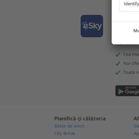
Desca
și org
călător
Cea mai 
Noi ofe
Toate re
Planifică-ți călătoria
Af
Bilete de avion
Ga
City Break
Ap