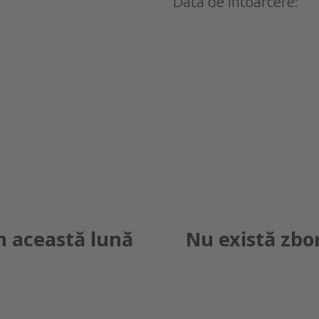
Data de întoarcere:
vi
sâ
du
lun
ma
mi
n această lună
Nu există zbor