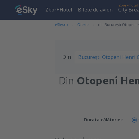
Zbor+Hotel
Zbor+Hotel
Bilete de avion
City Bre
eSky.ro
Oferte
din București Otopeni 
Din
Din
Otopeni Henr
Durata călătoriei: