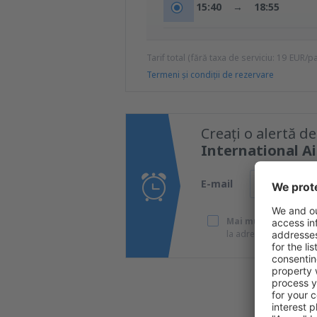
15:40
→
18:55
Tarif total (fără taxa de serviciu:
19
EUR
/p
Termeni şi condiţii de rezervare
Creați o alertă d
International A
E-mail
Mai multe călătorii 
la adresa de e-mail pe