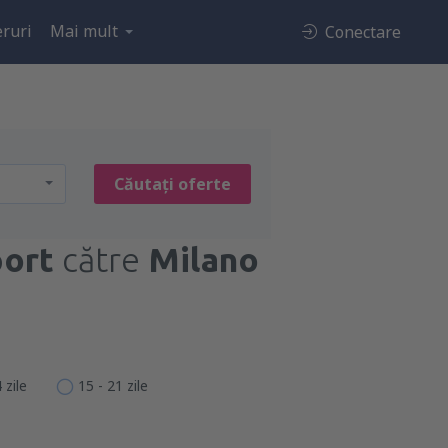
ruri
Mai mult
Conectare
Căutați oferte
port
către
Milano
 zile
15 - 21 zile