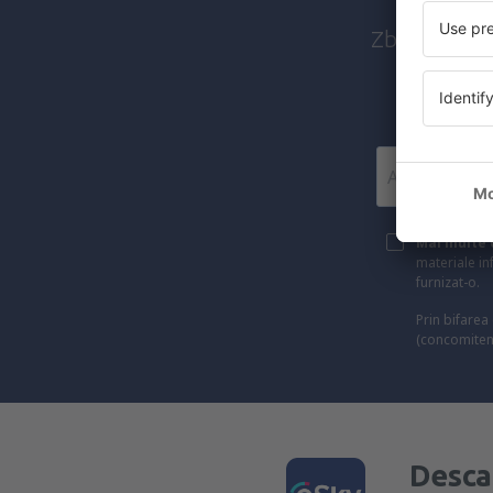
Zboruri ieft
Mai multe c
materiale in
furnizat-o.
Prin bifarea
(concomiten
Desca