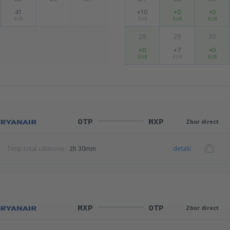
41
+10
+0
+0
EUR
EUR
EUR
EUR
28
29
30
+0
+7
+0
EUR
EUR
EUR
OTP
MXP
Zbor direct
Timp total călătorie:
2h 30min
detalii
MXP
OTP
Zbor direct