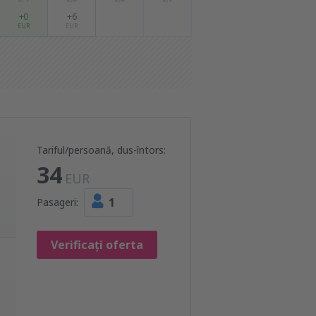
+0
+6
EUR
EUR
Tariful/persoană, dus-întors:
34
EUR
1
Pasageri:
Verificați oferta