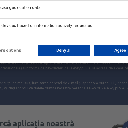
ine, city break-uri, vacanțe – profită de ofertele u
tuturor.
Trimitem doar ce e mai bun, pe cuvânt de turişti
ălătorii la prețuri avantajoase în newsletter-ul nostru
. Sunt de acord 
formaționale (sub formă de newsletter) de la eSky.pl S.A. la adresa de e-mail 
 căsuței de mai sus, furnizarea adresei de e-mail și apăsarea butonului „Înscrie
t), vă dați acordul ca datele dumneavoastră personale
eSky.pl S.A.
eSky.pl S.A.
rcă aplicația noastră