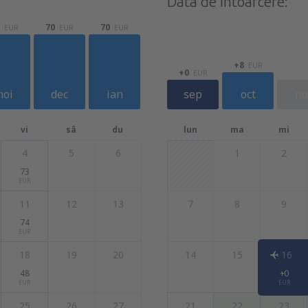
Data de întoarcere:
70
70
EUR
EUR
EUR
+8
EUR
+0
EUR
noi
dec
ian
sep
oct
no
vi
sâ
du
lun
ma
mi
4
5
6
1
2
73
EUR
11
12
13
7
8
9
74
EUR
18
19
20
14
15
16
48
+0
EUR
EUR
25
26
27
21
22
23