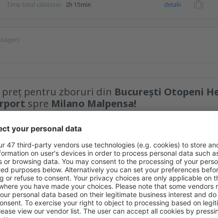
Timp total călătorie:
2h 15min
detalii
asager)
e preț pentru zboruri din
București Otopeni H
irport
spre
Milano Malpensa!
Tarif maxim
EUR
la prețuri avantajoase în newsletter-ul nostru.
Sunt de acord să primesc m
 care am furnizat-o.