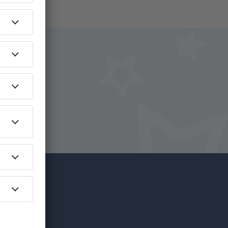
i.
+ Hotel
c mai