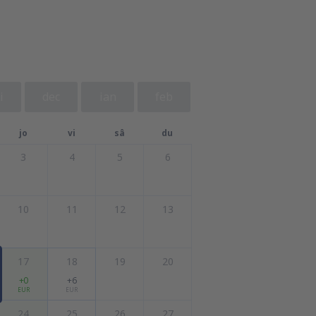
i
dec
ian
feb
jo
vi
sâ
du
3
4
5
6
10
11
12
13
17
18
19
20
+0
+6
EUR
EUR
24
25
26
27