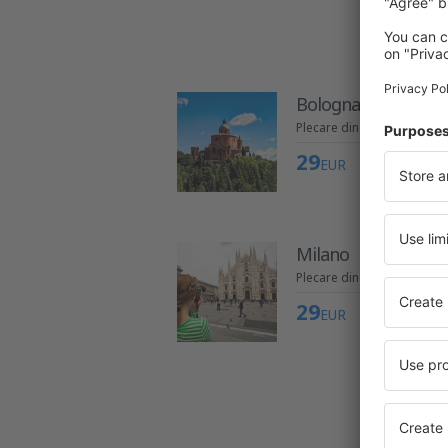
Ma
Bologna
Plecare din București
29
EUR
Milano
Plecare din Craiova
29
EUR