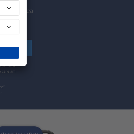
nice înaintea
!
Înscriere
să primesc
pe care am
re”