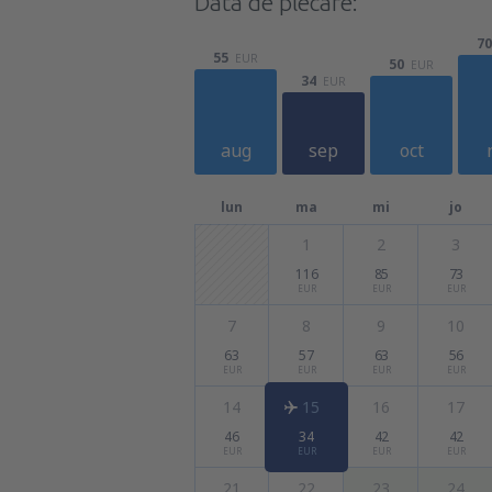
Data de plecare:
70
55
EUR
50
EUR
34
EUR
aug
sep
oct
lun
ma
mi
jo
1
2
3
116
85
73
EUR
EUR
EUR
7
8
9
10
63
57
63
56
EUR
EUR
EUR
EUR
14
15
16
17
46
34
42
42
EUR
EUR
EUR
EUR
21
22
23
24