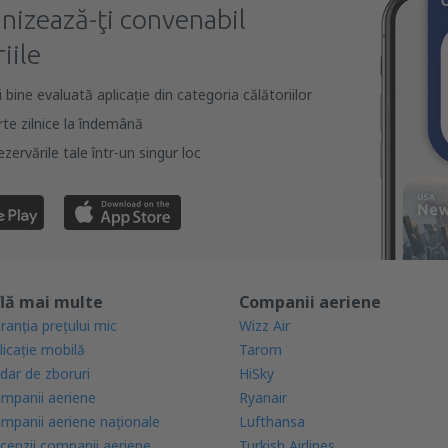
anizează-ţi convenabil
iile
bine evaluată aplicație din categoria călătoriilor
rte zilnice la îndemână
zervările tale într-un singur loc
lă mai multe
Companii aeriene
ranția prețului mic
Wizz Air
licație mobilă
Tarom
dar de zboruri
HiSky
mpanii aeriene
Ryanair
mpanii aeriene naţionale
Lufthansa
cenzii companii aeriene
Turkish Airlines