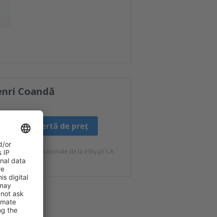
enri Coandă
Creați o alertă de preț
ateriale informaționale de la eSky.pl S.A.