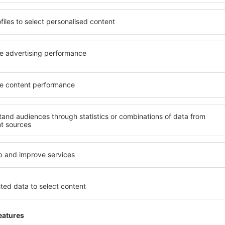
Economiseşte timp și ban
Rezervă un pachet Zbor 
pe eSky.ro!
Explorează
ații la newsletter călătores
mult cu mai puțin