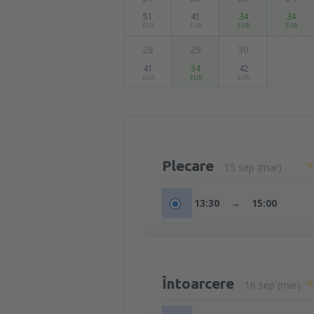
51
41
34
34
EUR
EUR
EUR
EUR
28
29
30
41
34
42
EUR
EUR
EUR
Plecare
15 sep (mar)
13:30
→
15:00
Întoarcere
16 sep (mie)