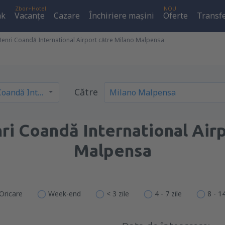
Zbor+Hotel
NOU
ak
Vacanţe
Cazare
Închiriere mașini
Oferte
Transfe
Henri Coandă International Airport către Milano Malpensa
Către
i Coandă International Air
Malpensa
Oricare
Week-end
< 3 zile
4 - 7 zile
8 - 14