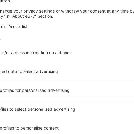
i multe oferte pentru dumneavoas
Bologna
Plecare din București
29
EUR
Milano
Plecare din Suceava
30
EUR
Arată mai multe oferte