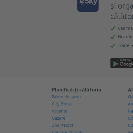
și org
călător
Cea mai 
Noi ofe
Toate re
Planifică-ți călătoria
Af
Bilete de avion
Ga
City Break
Ap
Vacanţe
Ra
Cazare
Co
Zbor+Hotel
Co
Căutare Zboruri
Re