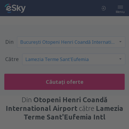
Meniu
Din
Către
Căutați oferte
Din
Otopeni Henri Coandă
International Airport
către
Lamezia
Terme Sant'Eufemia Intl