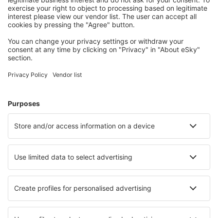
Planifică-ți călătoria
Bilete de avion
Cazare
Zbor+Hotel
Hoteluri
Transferuri aeroport
Află mai multe
Garanția prețului mic
Aplicație mobilă
Companii aeriene
Wizz Air