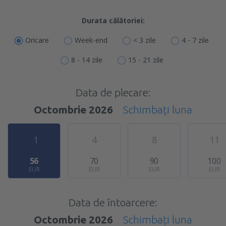
Durata călătoriei:
Oricare
Week-end
< 3 zile
4 - 7 zile
8 - 14 zile
15 - 21 zile
Data de plecare:
Octombrie 2026
Schimbați luna
1
4
8
11
56
70
90
100
EUR
EUR
EUR
EUR
Data de întoarcere:
Octombrie 2026
Schimbați luna