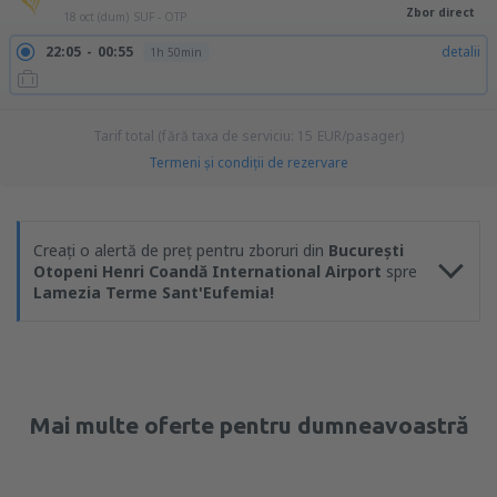
Zbor direct
18 oct (dum)
SUF - OTP
22:05
00:55
detalii
1h 50min
Tarif total (fără taxa de serviciu:
15
EUR
/pasager)
Termeni şi condiţii de rezervare
Creați o alertă de preț pentru zboruri din
București
Otopeni Henri Coandă International Airport
spre
Lamezia Terme Sant'Eufemia!
Mai multe oferte pentru dumneavoastră