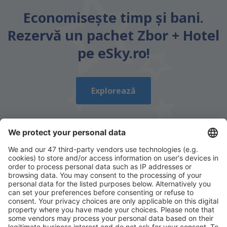
Economiseşte timp și bani.
Rezervă un pachet Zbor + Hotel
pe eSky.ro!
Explorează
Descarcă aplicația noastră
și organizează-ţi
convenabil călătoriile