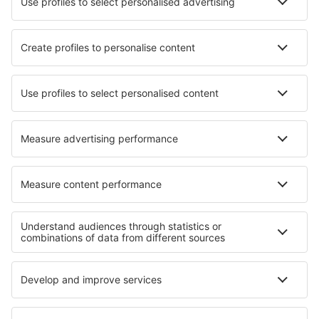
Tarom
HiSky
Ryanair
Lufthansa
Despre eSky
Blogul
Cariere
Termeni şi condiţii
Rezervările mele
Politica de Confidențialitate
Politică cookie
Asistenţă şi contact
Confidențialitate