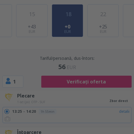
15
18
22
9
+43
+0
+25
EUR
EUR
EUR
Tariful/persoană, dus-întors:
56
EUR
1
Verificați oferta
Plecare
Zbor direct
1 oct (joi)
OTP - SUF
13:25
14:20
detalii
1h 55min
Întoarcere