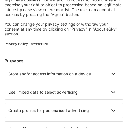
Planifică-ți călătoria
Bilete de avion
Cazare
Zbor+Hotel
Hoteluri
Transferuri aeroport
Află mai multe
Garanția prețului mic
Aplicație mobilă
Companii aeriene
Wizz Air