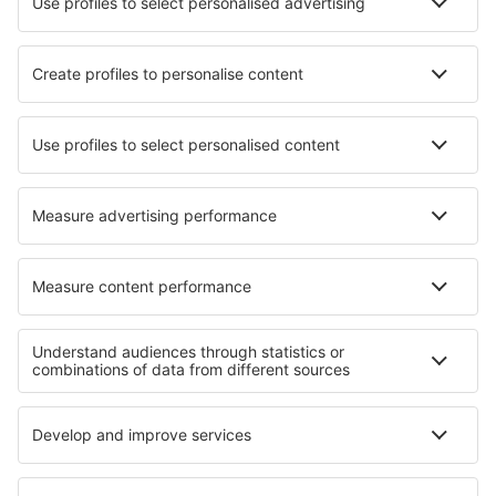
Tarom
HiSky
Ryanair
Lufthansa
Despre eSky
Blogul
Cariere
Termeni şi condiţii
Rezervările mele
Politica de Confidențialitate
Politică cookie
Asistenţă şi contact
Confidențialitate