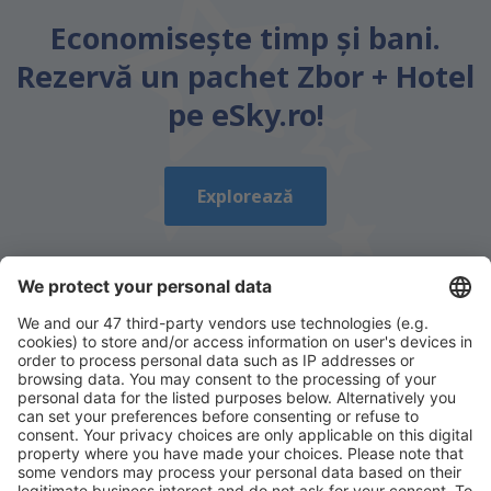
Economiseşte timp și bani.
Rezervă un pachet Zbor + Hotel
pe eSky.ro!
Explorează
Descarcă aplicația noastră
și organizează-ţi
convenabil călătoriile