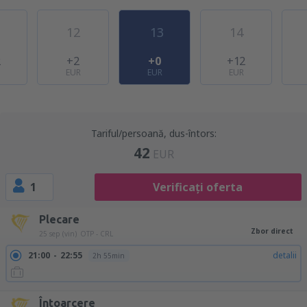
12
13
14
2
+2
+0
+12
EUR
EUR
EUR
Tariful/persoană, dus-întors:
42
EUR
1
Verificați oferta
Plecare
Zbor direct
25 sep (vin)
OTP - CRL
21:00
22:55
detalii
2h 55min
Întoarcere