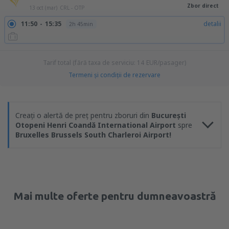
Zbor direct
13 oct (mar)
CRL - OTP
11:50
15:35
detalii
2h 45min
Tarif total (fără taxa de serviciu:
14
EUR
/pasager)
Termeni şi condiţii de rezervare
Creați o alertă de preț pentru zboruri din
București
Otopeni Henri Coandă International Airport
spre
Bruxelles Brussels South Charleroi Airport!
Mai multe oferte pentru dumneavoastră