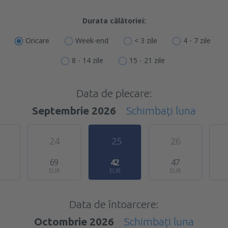
Durata călătoriei:
Oricare
Week-end
< 3 zile
4 - 7 zile
8 - 14 zile
15 - 21 zile
Data de plecare:
Septembrie 2026
Schimbați luna
24
25
26
69
42
47
EUR
EUR
EUR
Data de întoarcere:
Octombrie 2026
Schimbați luna