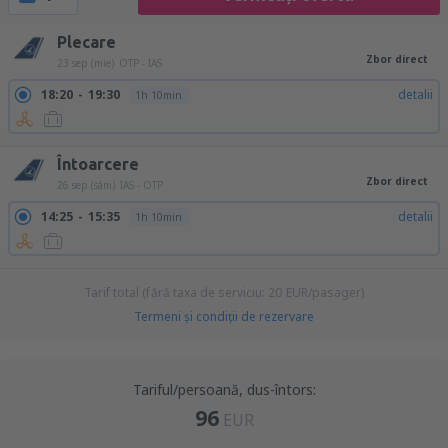
Plecare
Zbor direct
23 sep (mie)
OTP - IAS
18:20
19:30
detalii
1h 10min
Întoarcere
Zbor direct
26 sep (sâm)
IAS - OTP
14:25
15:35
detalii
1h 10min
Tarif total (fără taxa de serviciu:
20
EUR
/pasager)
Termeni şi condiţii de rezervare
Tariful/persoană, dus-întors:
96
EUR