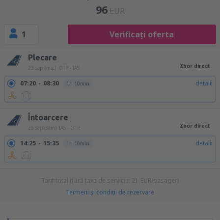
96
EUR
1
Verificați oferta
Plecare
Zbor direct
23 sep (mie)
OTP - IAS
07:20
08:30
detalii
1h 10min
Întoarcere
Zbor direct
26 sep (sâm)
IAS - OTP
14:25
15:35
detalii
1h 10min
Tarif total (fără taxa de serviciu:
21
EUR
/pasager)
Termeni şi condiţii de rezervare