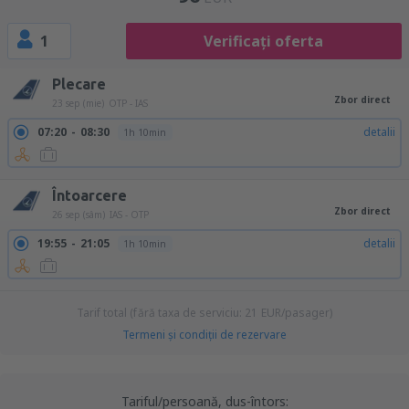
1
Verificați oferta
Plecare
Zbor direct
23 sep (mie)
OTP - IAS
07:20
08:30
detalii
1h 10min
Întoarcere
Zbor direct
26 sep (sâm)
IAS - OTP
19:55
21:05
detalii
1h 10min
Tarif total (fără taxa de serviciu:
21
EUR
/pasager)
Termeni şi condiţii de rezervare
Tariful/persoană, dus-întors: