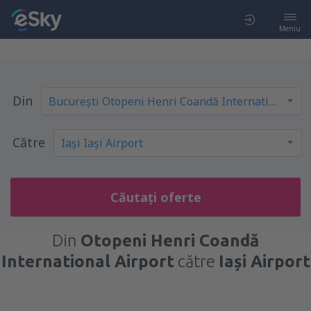
Meniu
Din
Către
Căutați oferte
Din
Otopeni Henri Coandă
International Airport
către
Iași Airport