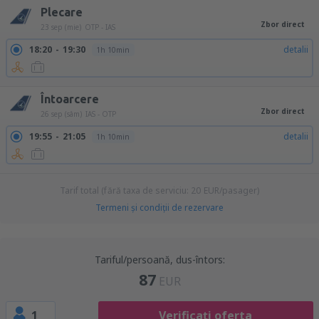
Plecare
Zbor direct
23 sep (mie)
OTP - IAS
18:20
19:30
detalii
1h 10min
Întoarcere
Zbor direct
26 sep (sâm)
IAS - OTP
19:55
21:05
detalii
1h 10min
Tarif total (fără taxa de serviciu:
20
EUR
/pasager)
Termeni şi condiţii de rezervare
Tariful/persoană, dus-întors:
87
EUR
1
Verificați oferta