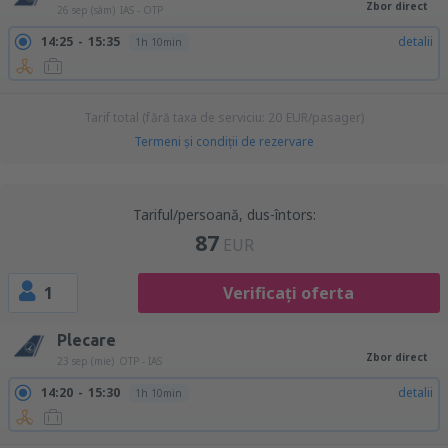
Zbor direct
26 sep (sâm)
IAS - OTP
14:25
15:35
detalii
1h 10min
Tarif total (fără taxa de serviciu:
20
EUR
/pasager)
Termeni şi condiţii de rezervare
Tariful/persoană, dus-întors:
87
EUR
1
Verificați oferta
Plecare
Zbor direct
23 sep (mie)
OTP - IAS
14:20
15:30
detalii
1h 10min