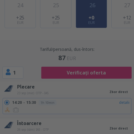
24
25
26
27
+25
+25
+0
+12
EUR
EUR
EUR
EUR
Tariful/persoană, dus-întors:
87
EUR
1
Verificați oferta
Plecare
Zbor direct
23 sep (mie)
OTP - IAS
14:20
15:30
detalii
1h 10min
Întoarcere
Zbor direct
26 sep (sâm)
IAS - OTP