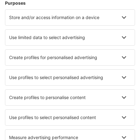
Zbor+Hotel
Hoteluri
Transferuri aeroport
Află mai multe
Garanția prețului mic
Aplicație mobilă
Companii aeriene
Wizz Air
Tarom
HiSky
Ryanair
Lufthansa
Despre eSky
Blogul