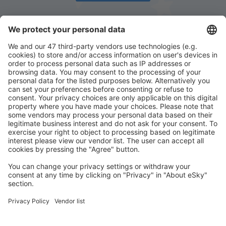
Descarcă aplicația noastră
și organizează-ţi
convenabil călătoriile
Planifică-ți călătoria
Bilete de avion
Cazare