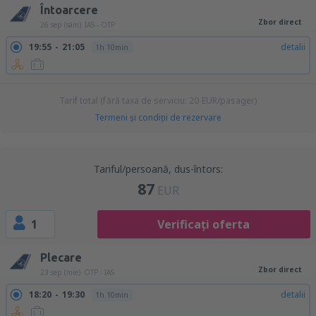
Întoarcere
Zbor direct
26 sep (sâm)
IAS - OTP
19:55
21:05
detalii
1h 10min
Tarif total (fără taxa de serviciu:
20
EUR
/pasager)
Termeni şi condiţii de rezervare
Tariful/persoană, dus-întors:
87
EUR
1
Verificați oferta
Plecare
Zbor direct
23 sep (mie)
OTP - IAS
18:20
19:30
detalii
1h 10min