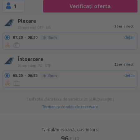
1
Verificați oferta
Plecare
Zbor direct
23 sep (mie)
OTP - IAS
07:20
08:30
detalii
1h 10min
Întoarcere
Zbor direct
26 sep (sâm)
IAS - OTP
05:25
06:35
detalii
1h 10min
Tarif total (fără taxa de serviciu:
21
EUR
/pasager)
Termeni şi condiţii de rezervare
Tariful/persoană, dus-întors:
96
EUR