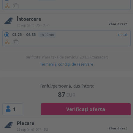
Întoarcere
Zbor direct
26 sep (sâm)
IAS - OTP
05:25
06:35
detalii
1h 10min
Tarif total (fără taxa de serviciu:
20
EUR
/pasager)
Termeni şi condiţii de rezervare
Tariful/persoană, dus-întors:
87
EUR
1
Verificați oferta
Plecare
Zbor direct
23 sep (mie)
OTP - IAS