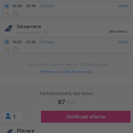
22:20
23:30
detalii
1h 10min
Întoarcere
Zbor direct
26 sep (sâm)
IAS - OTP
19:55
21:05
detalii
1h 10min
Tarif total (fără taxa de serviciu:
20
EUR
/pasager)
Termeni şi condiţii de rezervare
Tariful/persoană, dus-întors:
87
EUR
1
Verificați oferta
Plecare