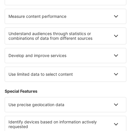
Cariere
Termeni şi condiţii
Rezervările mele
Politica de Confidențialitate
Politică cookie
Asistenţă şi contact
Confidențialitate
Țări
Siteuri internaționale