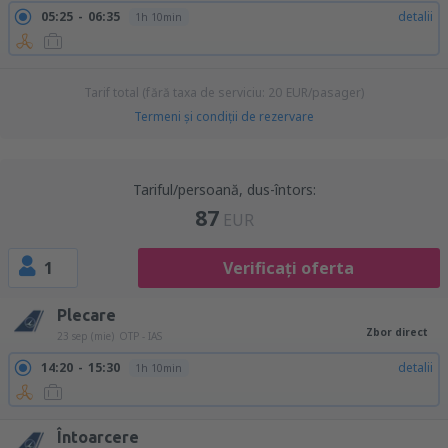
05:25
06:35
detalii
1h 10min
Tarif total (fără taxa de serviciu:
20
EUR
/pasager)
Termeni şi condiţii de rezervare
Tariful/persoană, dus-întors:
87
EUR
1
Verificați oferta
Plecare
Zbor direct
23 sep (mie)
OTP - IAS
14:20
15:30
detalii
1h 10min
Întoarcere