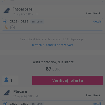
Întoarcere
Zbor direct
26 sep (sâm)
IAS - OTP
05:25
06:35
detalii
1h 10min
Tarif total (fără taxa de serviciu:
20
EUR
/pasager)
Termeni şi condiţii de rezervare
Tariful/persoană, dus-întors:
87
EUR
1
Verificați oferta
Plecare
Zbor direct
23 sep (mie)
OTP - IAS
22:20
23:30
detalii
1h 10min