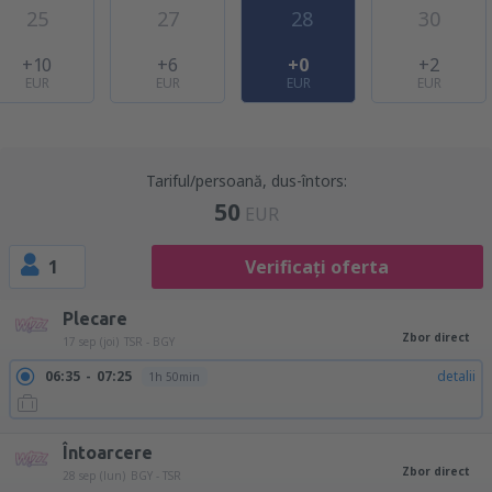
25
27
28
30
+10
+6
+0
+2
EUR
EUR
EUR
EUR
Tariful/persoană, dus-întors:
50
EUR
1
Verificați oferta
Plecare
Zbor direct
17 sep (joi)
TSR - BGY
06:35
07:25
detalii
1h 50min
Întoarcere
Zbor direct
28 sep (lun)
BGY - TSR