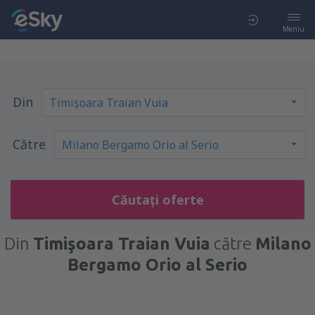
Meniu
Din
Către
Căutați oferte
Din
Timişoara Traian Vuia
către
Milano
Bergamo Orio al Serio