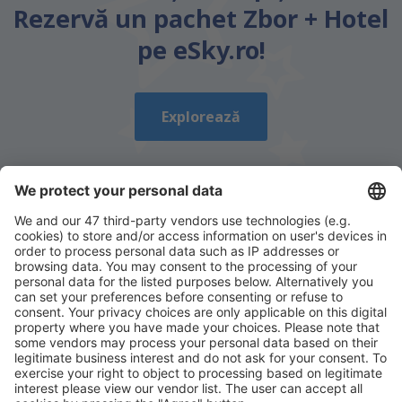
Rezervă un pachet Zbor + Hotel
pe eSky.ro!
Explorează
Descarcă aplicația noastră
și organizează-ţi
convenabil călătoriile