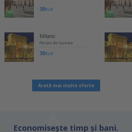
30
EUR
Milano
Plecare din Suceava
30
EUR
Arată mai multe oferte
Economiseşte timp și bani.