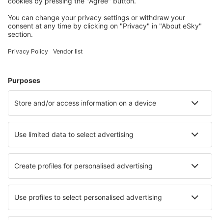
Planifică-ți călătoria
Bilete de avion
Cazare
Zbor+Hotel
Hoteluri
Transferuri aeroport
Află mai multe
Garanția prețului mic
Aplicație mobilă
Companii aeriene
Wizz Air
Tarom