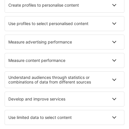
HiSky
Ryanair
Lufthansa
Despre eSky
Blogul
Cariere
Termeni şi condiţii
Rezervările mele
Politica de Confidențialitate
Politică cookie
Asistenţă şi contact
Confidențialitate