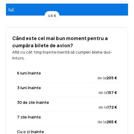
Iul.
46 €
Când este cel mai bun moment pentru a
cumpăra bilete de avion?
Află cu cât timp înainte merită să cumperi bilete dus-
întors.
6 luni înainte
de la
205 €
3 luni înainte
de la
157 €
30 de zile înainte
de la
172 €
7 zile înainte
de la
265 €
Cu o zi înainte