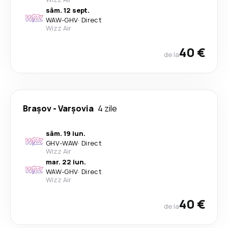
sâm. 12 sept.
WAW
-
GHV
·
Direct
Wizz Air
40 €
de la
Brașov
-
Varşovia
4 zile
sâm. 19 iun.
GHV
-
WAW
·
Direct
Wizz Air
mar. 22 iun.
WAW
-
GHV
·
Direct
Wizz Air
40 €
de la