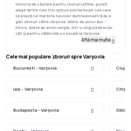
motorul de căutare pentru zboruri ieftine, puteți
alege dintre cele trei opțiuni existente pe cea care
se pliază cel mai bine nevoilor dumneavoastră de a
găsi zboruri către Varșovia: bilete de avion dus –
întors, bilete de avion simple, într-o singură direcție,
cât și pentru călătoriile cu escală la Varșovia.
Află mai multe
Cele mai populare zboruri spre Varşovia
București - Varşovia
Cluj-N
Iași - Varşovia
Chișin
Budapesta - Varşovia
Sibiu -