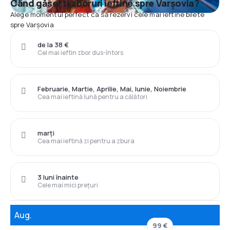
Când găsești zboruri ieftine spre Varşovia?
Alege momentul perfect ca să rezervi cele mai ieftine bilete
spre Varşovia
de la 38 €
Cel mai ieftin zbor dus-întors
Februarie, Martie, Aprilie, Mai, Iunie, Noiembrie
Cea mai ieftină lună pentru a călători
marți
Cea mai ieftină zi pentru a zbura
3 luni înainte
Cele mai mici prețuri
Aug.
99 €