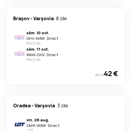
Brașov
-
Varşovia
8 zile
sâm. 10 oct.
GHV
-
WAW
·
Direct
Wizz Air
sâm. 17 oct.
WAW
-
GHV
·
Direct
Wizz Air
42 €
de la
Oradea
-
Varşovia
3 zile
vin. 28 aug.
OMR
-
WAW
·
Direct
LOT