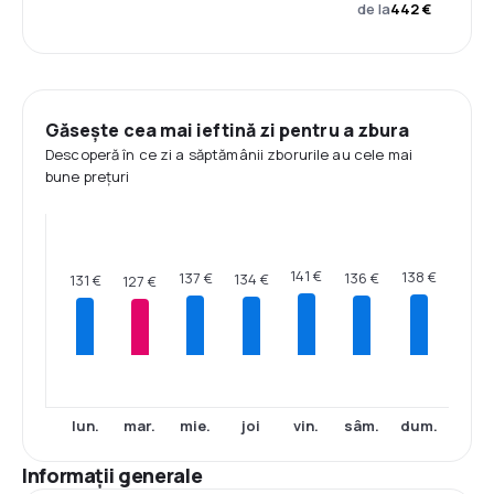
de la
442 €
Găsește cea mai ieftină zi pentru a zbura
Descoperă în ce zi a săptămânii zborurile au cele mai
bune prețuri
141 €
138 €
137 €
136 €
134 €
131 €
127 €
lun.
mar.
mie.
joi
vin.
sâm.
dum.
Informații generale