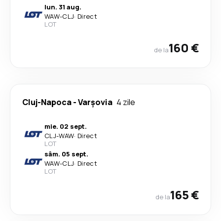
lun. 31 aug.
WAW
-
CLJ
·
Direct
LOT
160 €
de la
Cluj-Napoca
-
Varşovia
4 zile
mie. 02 sept.
CLJ
-
WAW
·
Direct
LOT
sâm. 05 sept.
WAW
-
CLJ
·
Direct
LOT
165 €
de la