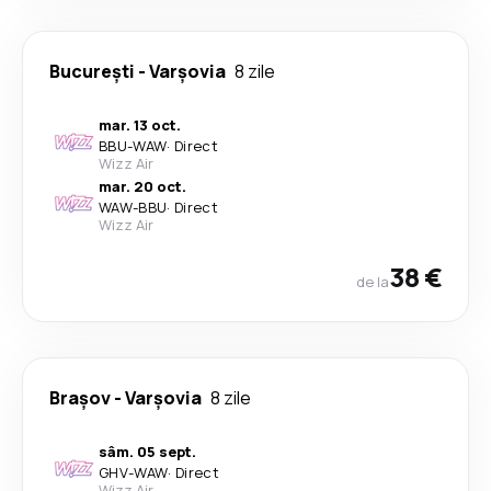
București
-
Varşovia
8 zile
mar. 13 oct.
BBU
-
WAW
·
Direct
Wizz Air
mar. 20 oct.
WAW
-
BBU
·
Direct
Wizz Air
38 €
de la
Brașov
-
Varşovia
8 zile
sâm. 05 sept.
GHV
-
WAW
·
Direct
Wizz Air