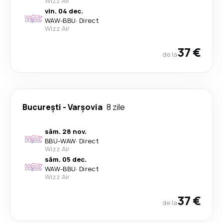
Wizz Air
vin. 04 dec.
WAW
-
BBU
·
Direct
Wizz Air
37 €
de la
București
-
Varşovia
8 zile
sâm. 28 nov.
BBU
-
WAW
·
Direct
Wizz Air
sâm. 05 dec.
WAW
-
BBU
·
Direct
Wizz Air
37 €
de la