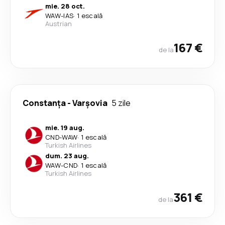
mie. 28 oct.
WAW
-
IAS
·
1 escală
Austrian
167 €
de la
Constanța
-
Varşovia
5 zile
mie. 19 aug.
CND
-
WAW
·
1 escală
Turkish Airlines
dum. 23 aug.
WAW
-
CND
·
1 escală
Turkish Airlines
361 €
de la