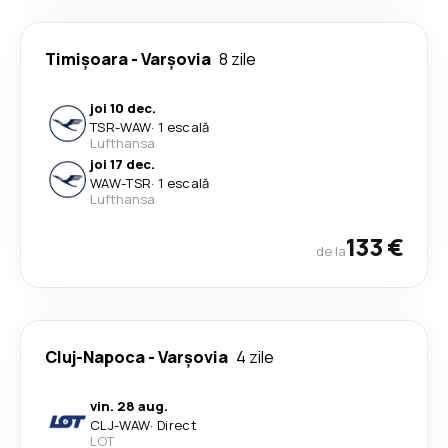
Timișoara
-
Varşovia
8 zile
joi 10 dec.
TSR
-
WAW
·
1 escală
Lufthansa
joi 17 dec.
WAW
-
TSR
·
1 escală
Lufthansa
133 €
de la
Cluj-Napoca
-
Varşovia
4 zile
vin. 28 aug.
CLJ
-
WAW
·
Direct
LOT