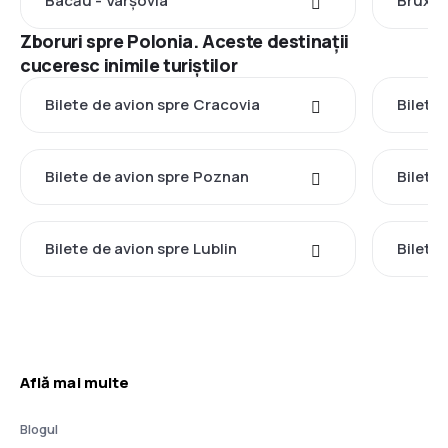
Bacău - Varşovia
Bruxell
Zboruri spre Polonia. Aceste destinații
cuceresc inimile turiștilor
Bilete de avion spre Cracovia
Bilete
Bilete de avion spre Poznan
Bilete
Bilete de avion spre Lublin
Bilete
Află mai multe
Blogul