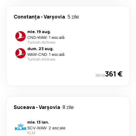
Constanța
-
Varşovia
5 zile
mie. 19 aug.
CND
-
WAW
·
1 escală
Turkish Airlines
dum. 23 aug.
WAW
-
CND
·
1 escală
Turkish Airlines
361 €
de la
Suceava
-
Varşovia
8 zile
mie. 13 ian.
SCV
-
WAW
·
2 escale
KLM