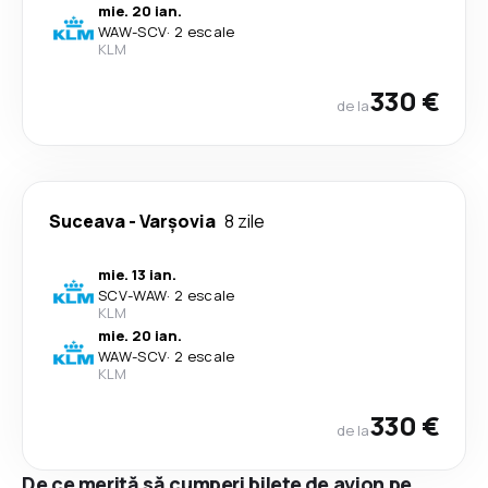
mie. 20 ian.
WAW
-
SCV
·
2 escale
KLM
330 €
de la
Suceava
-
Varşovia
8 zile
mie. 13 ian.
SCV
-
WAW
·
2 escale
KLM
mie. 20 ian.
WAW
-
SCV
·
2 escale
KLM
330 €
de la
De ce merită să cumperi bilete de avion pe