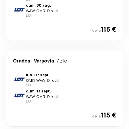
dum. 30 aug.
WAW
-
OMR
·
Direct
LOT
115 €
de la
Oradea
-
Varşovia
7 zile
lun. 07 sept.
OMR
-
WAW
·
Direct
LOT
dum. 13 sept.
WAW
-
OMR
·
Direct
LOT
115 €
de la