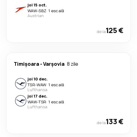
joi 15 oct.
WAW
-
SBZ
·
1 escală
Austrian
125 €
de la
Timișoara
-
Varşovia
8 zile
joi 10 dec.
TSR
-
WAW
·
1 escală
Lufthansa
joi 17 dec.
WAW
-
TSR
·
1 escală
Lufthansa
133 €
de la