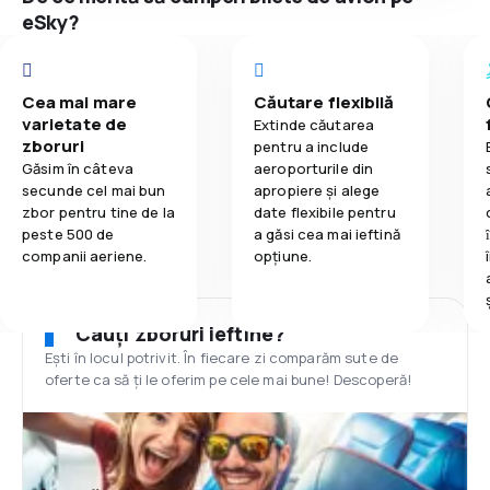
eSky?
Cea mai mare
Căutare flexibilă
varietate de
Extinde căutarea
zboruri
pentru a include
Găsim în câteva
aeroporturile din
secunde cel mai bun
apropiere și alege
zbor pentru tine de la
date flexibile pentru
peste 500 de
a găsi cea mai ieftină
companii aeriene.
opțiune.
Cauți zboruri ieftine?
Ești în locul potrivit. În fiecare zi comparăm sute de
oferte ca să ți le oferim pe cele mai bune! Descoperă!