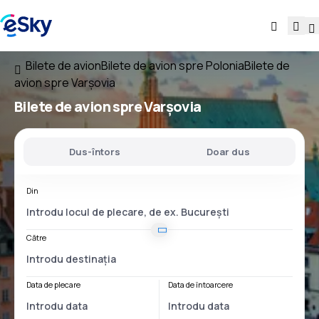
Bilete de avion
Bilete de avion spre Polonia
Bilete de
avion spre Varşovia
Bilete de avion spre Varşovia
Dus-întors
Doar dus
Din
Către
Data de plecare
Data de întoarcere