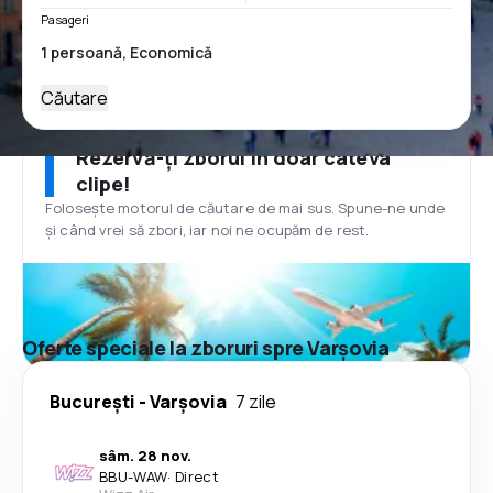
Pasageri
Căutare
Rezervă-ți zborul în doar câteva
clipe!
Folosește motorul de căutare de mai sus. Spune-ne unde
și când vrei să zbori, iar noi ne ocupăm de rest.
Oferte speciale la zboruri spre Varşovia
București
-
Varşovia
7 zile
sâm. 28 nov.
BBU
-
WAW
·
Direct