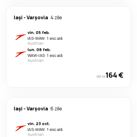
Iași
-
Varşovia
4 zile
vin. 05 feb.
IAS
-
WAW
·
1 escală
Austrian
lun. 08 feb.
WAW
-
IAS
·
1 escală
Austrian
164 €
de la
Iași
-
Varşovia
6 zile
vin. 23 oct.
IAS
-
WAW
·
1 escală
Austrian