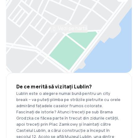
Vezi pe hartă
De ce merită să vizitați Lublin?
Lublin este o alegere numai bună pentru un city
break – va puteți plimba pe străzile pietruite cu orele
admirând fațadele caselor frumos colorate.
Fascinați de istorie? Atunci treceți pe sub Brama
Grodzka ce făcea parte în trecut din zidurile cetății,
apoi treceți prin Plac Zamkowy și înaintați către
Castelul Lublin, a cărui construcție a început în
secolul 12. Acolo se află Muzeul Lublin, una dintre