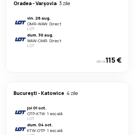
Oradea
-
Varşovia
3 zile
vin. 28 aug.
OMR
-
WAW
·
Direct
LOT
dum. 30 aug.
WAW
-
OMR
·
Direct
LOT
115 €
de la
București
-
Katowice
4 zile
joi 01 oct.
OTP
-
KTW
·
1 escală
LOT
dum. 04 oct.
KTW
-
OTP
·
1 escală