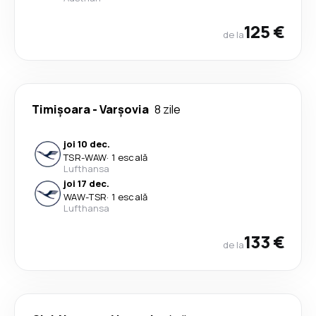
125 €
de la
Timișoara
-
Varşovia
8 zile
joi 10 dec.
TSR
-
WAW
·
1 escală
Lufthansa
joi 17 dec.
WAW
-
TSR
·
1 escală
Lufthansa
133 €
de la