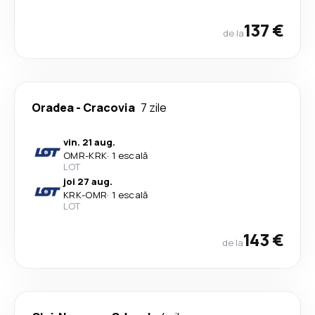
137 €
de la
Oradea
-
Cracovia
7 zile
vin. 21 aug.
OMR
-
KRK
·
1 escală
LOT
joi 27 aug.
KRK
-
OMR
·
1 escală
LOT
143 €
de la