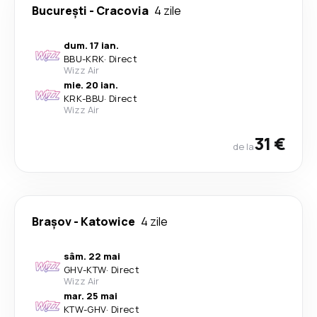
București
-
Cracovia
4 zile
dum. 17 ian.
BBU
-
KRK
·
Direct
Wizz Air
mie. 20 ian.
KRK
-
BBU
·
Direct
Wizz Air
31 €
de la
Brașov
-
Katowice
4 zile
sâm. 22 mai
GHV
-
KTW
·
Direct
Wizz Air
mar. 25 mai
KTW
-
GHV
·
Direct