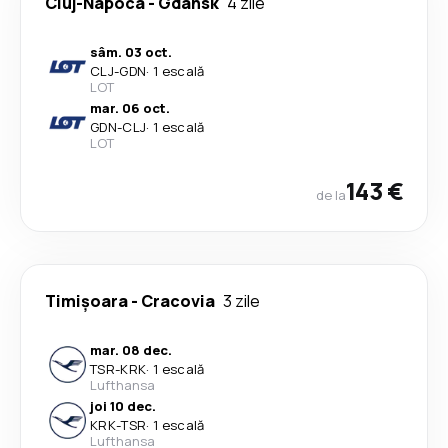
Cluj-Napoca
-
Gdansk
4 zile
sâm. 03 oct.
CLJ
-
GDN
·
1 escală
LOT
mar. 06 oct.
GDN
-
CLJ
·
1 escală
LOT
143 €
de la
Timișoara
-
Cracovia
3 zile
mar. 08 dec.
TSR
-
KRK
·
1 escală
Lufthansa
joi 10 dec.
KRK
-
TSR
·
1 escală
Lufthansa