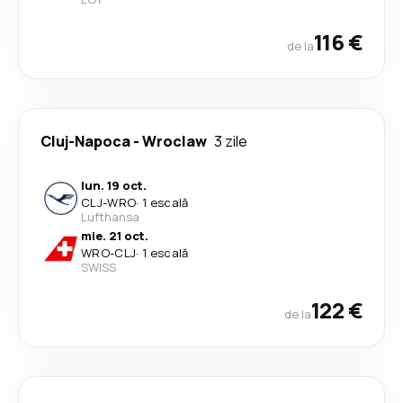
116 €
de la
Cluj-Napoca
-
Wroclaw
3 zile
lun. 19 oct.
CLJ
-
WRO
·
1 escală
Lufthansa
mie. 21 oct.
WRO
-
CLJ
·
1 escală
SWISS
122 €
de la