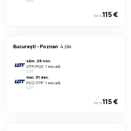
LOT
115 €
de la
București
-
Poznan
4 zile
sâm. 28 nov.
OTP
-
POZ
·
1 escală
LOT
mar. 01 dec.
POZ
-
OTP
·
1 escală
LOT
115 €
de la