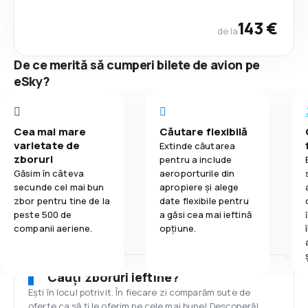
143 €
de la
De ce merită să cumperi bilete de avion pe
eSky?
Cea mai mare
Căutare flexibilă
varietate de
Extinde căutarea
zboruri
pentru a include
Găsim în câteva
aeroporturile din
secunde cel mai bun
apropiere și alege
zbor pentru tine de la
date flexibile pentru
peste 500 de
a găsi cea mai ieftină
companii aeriene.
opțiune.
Cauți zboruri ieftine?
Ești în locul potrivit. În fiecare zi comparăm sute de
oferte ca să ți le oferim pe cele mai bune! Descoperă!