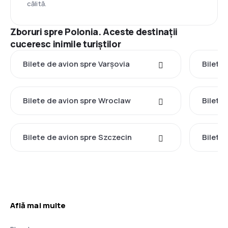
călită.
Zboruri spre Polonia. Aceste destinații
cuceresc inimile turiștilor
Bilete de avion spre Varşovia
Bilete
Bilete de avion spre Wroclaw
Bilete
Bilete de avion spre Szczecin
Bilete
Află mai multe