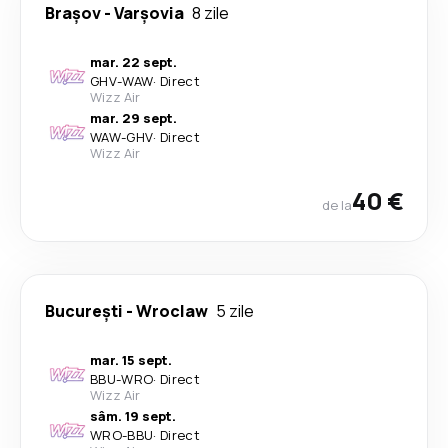
Brașov
-
Varşovia
8 zile
mar. 22 sept.
GHV
-
WAW
·
Direct
Wizz Air
mar. 29 sept.
WAW
-
GHV
·
Direct
Wizz Air
40 €
de la
București
-
Wroclaw
5 zile
mar. 15 sept.
BBU
-
WRO
·
Direct
Wizz Air
sâm. 19 sept.
WRO
-
BBU
·
Direct