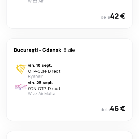
Wizz Air
42 €
de la
București
-
Gdansk
8 zile
vin. 18 sept.
OTP
-
GDN
·
Direct
Ryanair
vin. 25 sept.
GDN
-
OTP
·
Direct
Wizz Air Malta
46 €
de la