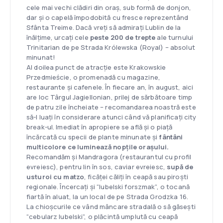
cele mai vechi clădiri din oraș, sub formă de donjon,
dar și o capelă împodobită cu fresce reprezentând
Sfânta Treime. Dacă vreți să admirați Lublin de la
înălțime, urcați cele
peste 200 de trepte
ale turnului
Trinitarian de pe Strada Królewska (Royal) – absolut
minunat!
Al doilea punct de atracție este Krakowskie
Przedmieście, o promenadă cu magazine,
restaurante și cafenele. În fiecare an, în august, aici
are loc Târgul Jagiellonian, prilej de sărbătoare timp
de patru zile încheiate – recomandarea noastră este
să-l luați în considerare atunci când vă planificați city
break-ul. Imediat în apropiere se află și o piață
încărcată cu specii de plante minunate și
fântâni
multicolore ce luminează nopțile orașului.
Recomandăm și Mandragora (restaurantul cu profil
evreiesc), pentru lin în sos, caviar evreiesc,
supă de
usturoi cu matzo
, ficăței căliți în ceapă sau piroști
regionale. Încercați și “lubelski forszmak”, o tocană
fiartă în aluat, la un local de pe Strada Grodzka 16.
La chioșcurile ce vând mâncare stradală o să găsești
“cebularz lubelski”, o plăcintă umplută cu ceapă