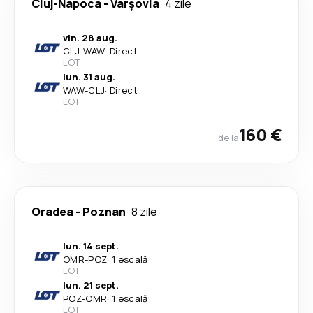
Cluj-Napoca
-
Varşovia
4 zile
vin. 28 aug.
CLJ
-
WAW
·
Direct
LOT
lun. 31 aug.
WAW
-
CLJ
·
Direct
LOT
160 €
de la
Oradea
-
Poznan
8 zile
lun. 14 sept.
OMR
-
POZ
·
1 escală
LOT
lun. 21 sept.
POZ
-
OMR
·
1 escală
LOT