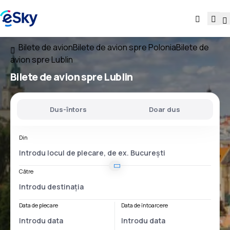
Bilete de avion
Bilete de avion spre Polonia
Bilete de
avion spre Lublin
Bilete de avion spre Lublin
Dus-întors
Doar dus
Din
Către
Data de plecare
Data de întoarcere