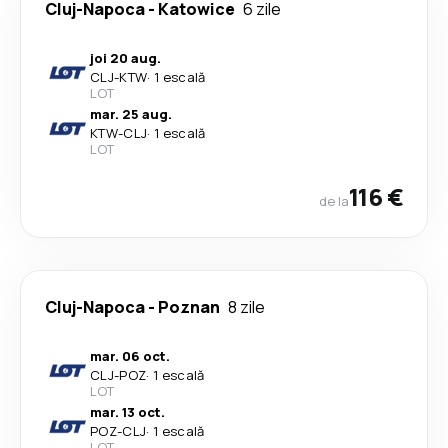
Cluj-Napoca
-
Katowice
6 zile
joi 20 aug.
CLJ
-
KTW
·
1 escală
LOT
mar. 25 aug.
KTW
-
CLJ
·
1 escală
LOT
116 €
de la
Cluj-Napoca
-
Poznan
8 zile
mar. 06 oct.
CLJ
-
POZ
·
1 escală
LOT
mar. 13 oct.
POZ
-
CLJ
·
1 escală
LOT