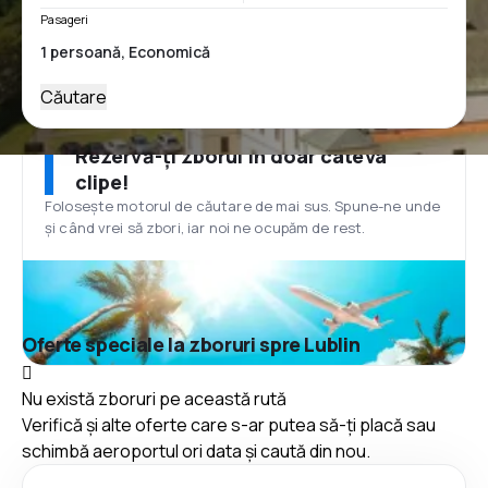
Pasageri
Căutare
Rezervă-ți zborul în doar câteva
clipe!
Folosește motorul de căutare de mai sus. Spune-ne unde
și când vrei să zbori, iar noi ne ocupăm de rest.
Oferte speciale la zboruri spre Lublin
Nu există zboruri pe această rută
Verifică și alte oferte care s-ar putea să-ți placă sau
schimbă aeroportul ori data și caută din nou.