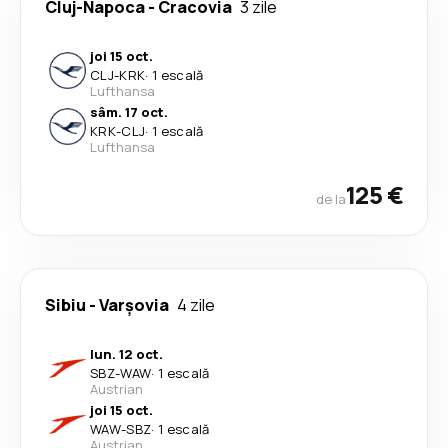
Cluj-Napoca
-
Cracovia
3 zile
joi 15 oct.
CLJ
-
KRK
·
1 escală
Lufthansa
sâm. 17 oct.
KRK
-
CLJ
·
1 escală
Lufthansa
125 €
de la
Sibiu
-
Varşovia
4 zile
lun. 12 oct.
SBZ
-
WAW
·
1 escală
Austrian
joi 15 oct.
WAW
-
SBZ
·
1 escală
Austrian