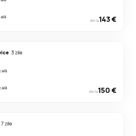
cală
143 €
de la
wice
3 zile
cală
cală
150 €
de la
7 zile