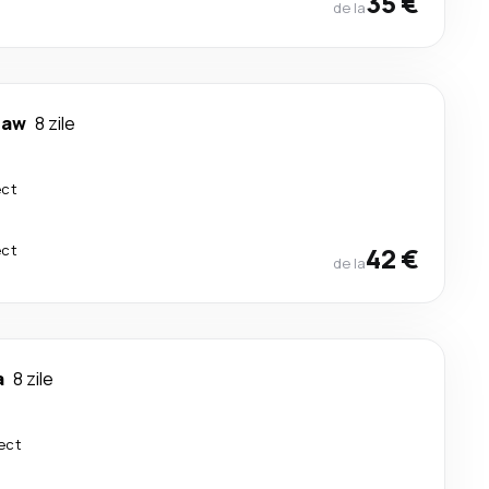
35 €
de la
law
8 zile
ect
ect
42 €
de la
a
8 zile
ect