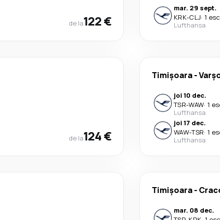
mar. 29 sept.
122 €
KRK
-
CLJ
·
1 es
de la
Lufthansa
Timișoara
-
Varş
joi 10 dec.
TSR
-
WAW
·
1 es
Lufthansa
joi 17 dec.
124 €
WAW
-
TSR
·
1 es
de la
Lufthansa
Timișoara
-
Crac
mar. 08 dec.
TSR
-
KRK
·
1 es