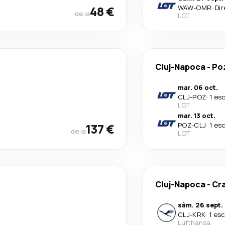
48 €
WAW
-
OMR
·
Dir
de la
LOT
Cluj-Napoca
-
Po
mar. 06 oct.
CLJ
-
POZ
·
1 es
LOT
mar. 13 oct.
137 €
POZ
-
CLJ
·
1 es
de la
LOT
Cluj-Napoca
-
Cr
sâm. 26 sept.
CLJ
-
KRK
·
1 es
Lufthansa