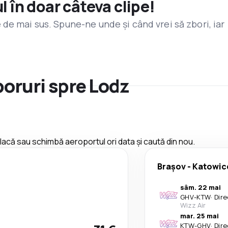
l în doar câteva clipe!
de mai sus. Spune-ne unde și când vrei să zbori, iar
boruri spre Lodz
 placă sau schimbă aeroportul ori data și caută din nou.
Brașov
-
Katowic
sâm. 22 mai
GHV
-
KTW
·
Dire
Wizz Air
mar. 25 mai
KTW
-
GHV
·
Dire