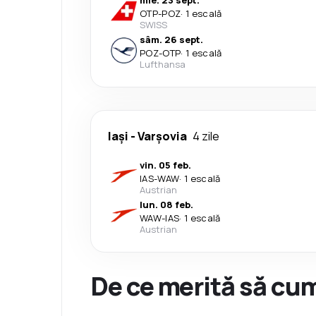
mie. 23 sept.
OTP
-
POZ
·
1 escală
SWISS
sâm. 26 sept.
POZ
-
OTP
·
1 escală
Lufthansa
Iași
-
Varşovia
4 zile
vin. 05 feb.
IAS
-
WAW
·
1 escală
Austrian
lun. 08 feb.
WAW
-
IAS
·
1 escală
Austrian
De ce merită să cum