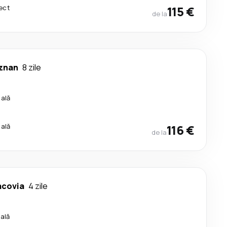
ect
115 €
de la
znan
8 zile
cală
cală
116 €
de la
acovia
4 zile
cală