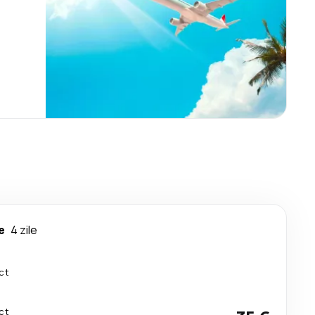
e
4 zile
ct
ct