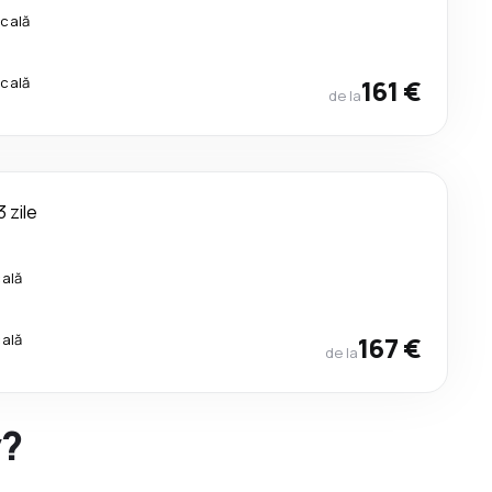
scală
scală
161 €
de la
3 zile
cală
cală
167 €
de la
y?