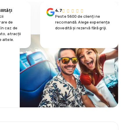
lități
4.7
ii
Peste 5600 de clienți ne
rare de
recomandă. Alege experiența
 ȋn caz de
dovedită și rezervă fără griji.
uto, atracții
e altele.