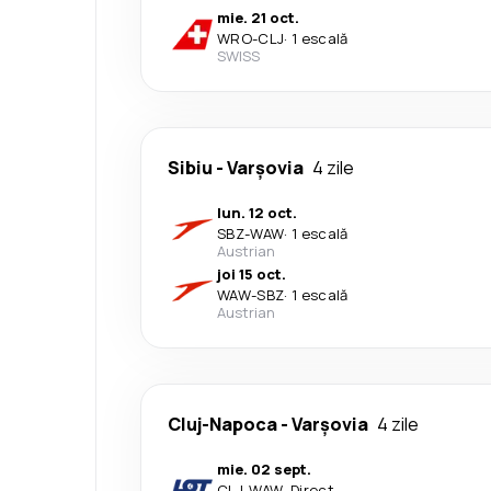
mie. 21 oct.
WRO
-
CLJ
·
1 escală
SWISS
Sibiu
-
Varşovia
4 zile
lun. 12 oct.
SBZ
-
WAW
·
1 escală
Austrian
joi 15 oct.
WAW
-
SBZ
·
1 escală
Austrian
Cluj-Napoca
-
Varşovia
4 zile
mie. 02 sept.
CLJ
-
WAW
·
Direct