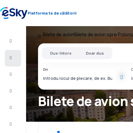
Platforma ta de călătorii
Bilete de avion
Bilete de avion spre Poloni
Zbor+Hotel
Dus-întors
Doar dus
Bilete
de
avion
Din
C
Vacanţe
Vară
2026
Bilete de avion
Iarnă
2026/27
Last
minute