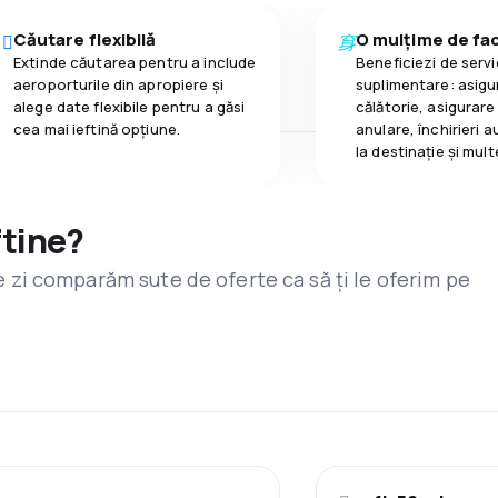
Căutare flexibilă
O mulțime de faci
Extinde căutarea pentru a include
Beneficiezi de servic
aeroporturile din apropiere și
suplimentare: asigu
alege date flexibile pentru a găsi
călătorie, asigurare
cea mai ieftină opțiune.
anulare, închirieri a
la destinaţie și mult
ftine?
are zi comparăm sute de oferte ca să ți le oferim pe