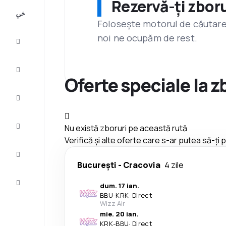
Rezervă-ți zboru
All-
inclusive
Folosește motorul de căutare 
noi ne ocupăm de rest.
City
Break
Cazare
Oferte speciale la z
Oferte
Finalizează
Nu există zboruri pe această rută
călătoria
Verifică și alte oferte care s-ar putea să-ți
Inspiraţie şi
recomandări
București
-
Cracovia
4 zile
Servicii
dum. 17 ian.
clienți
BBU
-
KRK
·
Direct
Wizz Air
mie. 20 ian.
KRK
-
BBU
·
Direct