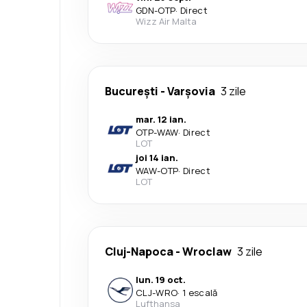
GDN
-
OTP
·
Direct
Wizz Air Malta
București
-
Varşovia
3 zile
mar. 12 ian.
OTP
-
WAW
·
Direct
LOT
joi 14 ian.
WAW
-
OTP
·
Direct
LOT
Cluj-Napoca
-
Wroclaw
3 zile
lun. 19 oct.
CLJ
-
WRO
·
1 escală
Lufthansa