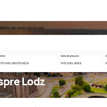
a
Bilete de avion spre Lodz
ătre
Data de plecare
D
 spre Lodz