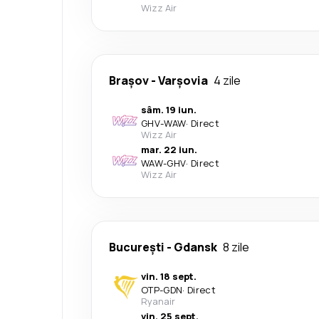
Wizz Air
Brașov
-
Varşovia
4 zile
sâm. 19 iun.
GHV
-
WAW
·
Direct
Wizz Air
mar. 22 iun.
WAW
-
GHV
·
Direct
Wizz Air
București
-
Gdansk
8 zile
vin. 18 sept.
OTP
-
GDN
·
Direct
Ryanair
vin. 25 sept.