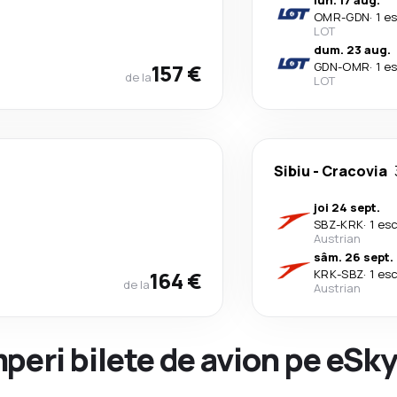
lun. 17 aug.
OMR
-
GDN
·
1 e
LOT
dum. 23 aug.
157 €
GDN
-
OMR
·
1 e
de la
LOT
Sibiu
-
Cracovia
joi 24 sept.
SBZ
-
KRK
·
1 es
Austrian
sâm. 26 sept.
164 €
KRK
-
SBZ
·
1 es
de la
Austrian
peri bilete de avion pe eSk