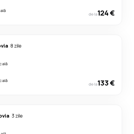
cală
124 €
de la
ovia
8 zile
cală
cală
133 €
de la
ovia
3 zile
cală