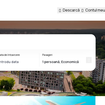
Descarcă
Contul meu
ata de întoarcere
Pasageri