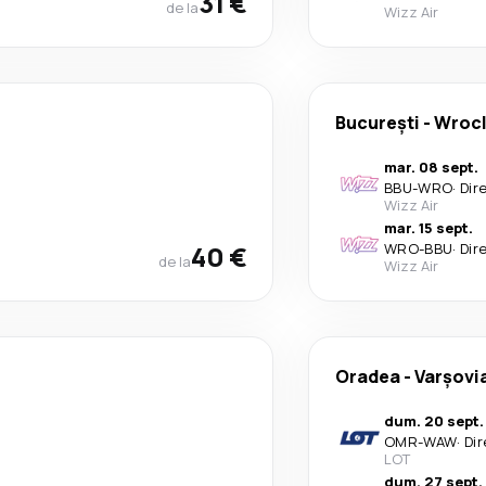
31 €
de la
Wizz Air
București
-
Wroc
mar. 08 sept.
BBU
-
WRO
·
Dir
Wizz Air
mar. 15 sept.
40 €
WRO
-
BBU
·
Dir
de la
Wizz Air
Oradea
-
Varşovi
dum. 20 sept.
OMR
-
WAW
·
Dir
LOT
dum. 27 sept.