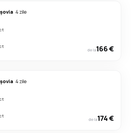
rşovia
4 zile
ct
ct
166 €
de la
rşovia
4 zile
ct
ct
174 €
de la