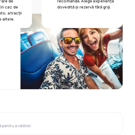
rare de
recomandă. Alege experiența
 ȋn caz de
dovedită și rezervă fără griji.
uto, atracții
e altele.
ă pentru a călători