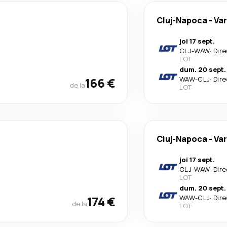
Cluj-Napoca
-
Va
joi 17 sept.
CLJ
-
WAW
·
Dire
LOT
dum. 20 sept.
166 €
WAW
-
CLJ
·
Dire
de la
LOT
Cluj-Napoca
-
Va
joi 17 sept.
CLJ
-
WAW
·
Dire
LOT
dum. 20 sept.
174 €
WAW
-
CLJ
·
Dire
de la
LOT