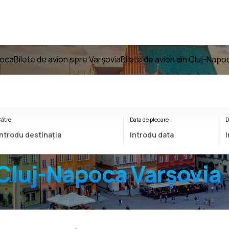
poca
Bilete de avion spre Varşovia
Bilete de avion din Cluj-Napo
ătre
Data de plecare
D
Cluj-Napoca Varşovia