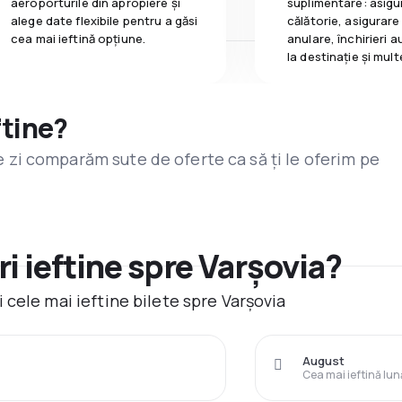
aeroporturile din apropiere și
suplimentare: asigu
alege date flexibile pentru a găsi
călătorie, asigurare
cea mai ieftină opțiune.
anulare, închirieri a
la destinaţie și mult
ftine?
are zi comparăm sute de oferte ca să ți le oferim pe
i ieftine spre Varşovia?
cele mai ieftine bilete spre Varşovia
August
Cea mai ieftină lun