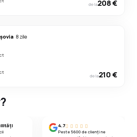
ct
208 €
de la
rşovia
8 zile
ct
ct
210 €
de la
y?
lități
4.7
ii
Peste 5600 de clienți ne