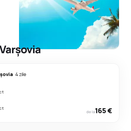
 Varşovia
rşovia
4 zile
ct
ct
165 €
de la