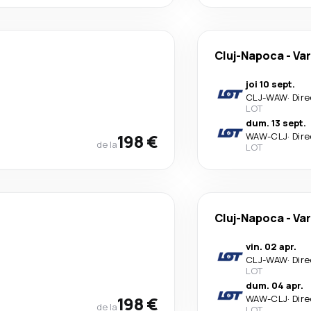
Cluj-Napoca
-
Va
joi 10 sept.
CLJ
-
WAW
·
Dire
LOT
dum. 13 sept.
198 €
WAW
-
CLJ
·
Dire
de la
LOT
Cluj-Napoca
-
Va
vin. 02 apr.
CLJ
-
WAW
·
Dire
LOT
dum. 04 apr.
198 €
WAW
-
CLJ
·
Dire
de la
LOT