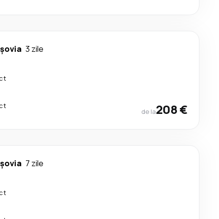
rşovia
3 zile
ct
ct
208 €
de la
rşovia
7 zile
ct