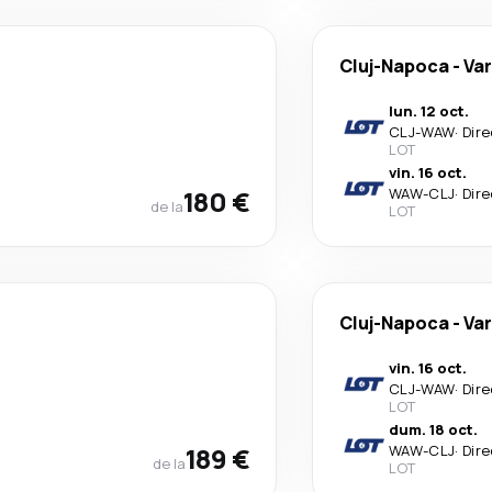
Cluj-Napoca
-
Va
lun. 12 oct.
CLJ
-
WAW
·
Dire
LOT
vin. 16 oct.
180 €
WAW
-
CLJ
·
Dire
de la
LOT
Cluj-Napoca
-
Va
vin. 16 oct.
CLJ
-
WAW
·
Dire
LOT
dum. 18 oct.
189 €
WAW
-
CLJ
·
Dire
de la
LOT