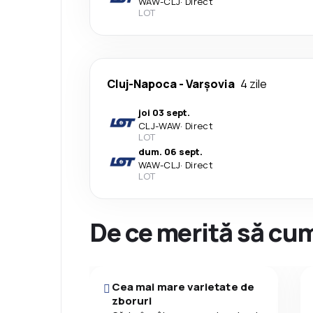
WAW
-
CLJ
·
Direct
LOT
Cluj-Napoca
-
Varşovia
4 zile
joi 03 sept.
CLJ
-
WAW
·
Direct
LOT
dum. 06 sept.
WAW
-
CLJ
·
Direct
LOT
De ce merită să cum
Cea mai mare varietate de
zboruri