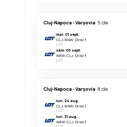
Cluj-Napoca
-
Varşovia
5 zile
mar. 01 sept.
CLJ
-
WAW
·
Direct
LOT
sâm. 05 sept.
WAW
-
CLJ
·
Direct
LOT
Cluj-Napoca
-
Varşovia
8 zile
lun. 24 aug.
CLJ
-
WAW
·
Direct
LOT
lun. 31 aug.
WAW
-
CLJ
·
Direct
LOT