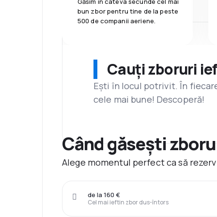
Găsim în câteva secunde cel mai
bun zbor pentru tine de la peste
500 de companii aeriene.
Cauți zboruri ie
Ești în locul potrivit. În fiec
cele mai bune! Descoperă!
Când găsești zborur
Alege momentul perfect ca să rezervi 
de la 160 €
Cel mai ieftin zbor dus-întors