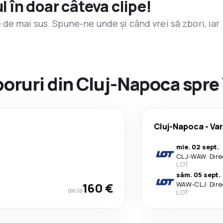
l în doar câteva clipe!
de mai sus. Spune-ne unde și când vrei să zbori, iar
zboruri din Cluj-Napoca spre
Cluj-Napoca
-
Va
mie. 02 sept.
CLJ
-
WAW
·
Dire
LOT
sâm. 05 sept.
160 €
WAW
-
CLJ
·
Dire
de la
LOT