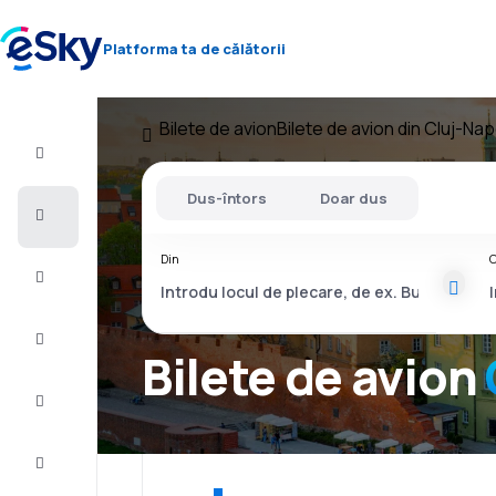
Platforma ta de călătorii
Bilete de avion
Bilete de avion din Cluj-Na
Zbor+Hotel
Dus-întors
Doar dus
Bilete
de
avion
Din
C
Vacanţe
Vară
2026
Bilete de avion
Iarnă
2026/27
Last
minute