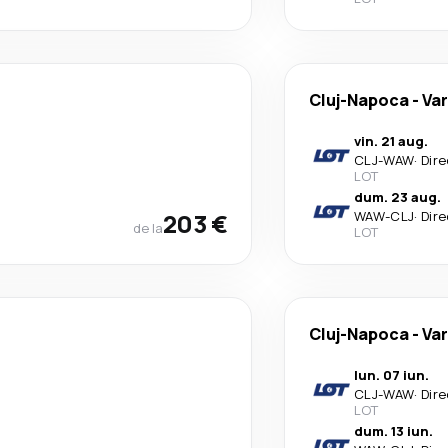
Cluj-Napoca
-
Va
vin. 21 aug.
CLJ
-
WAW
·
Dire
LOT
dum. 23 aug.
203 €
WAW
-
CLJ
·
Dire
de la
LOT
Cluj-Napoca
-
Va
lun. 07 iun.
CLJ
-
WAW
·
Dire
LOT
dum. 13 iun.