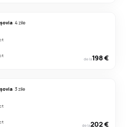
rşovia
4 zile
ct
ct
198 €
de la
rşovia
3 zile
ct
ct
202 €
de la