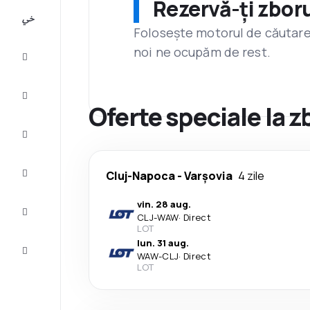
Rezervă-ți zboru
All-
inclusive
Folosește motorul de căutare 
noi ne ocupăm de rest.
City
Break
Cazare
Oferte speciale la 
Oferte
Finalizează
Cluj-Napoca
-
Varşovia
4 zile
călătoria
vin. 28 aug.
Inspiraţie şi
CLJ
-
WAW
·
Direct
recomandări
LOT
lun. 31 aug.
Servicii
WAW
-
CLJ
·
Direct
clienți
LOT