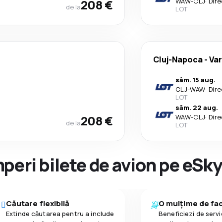
208 €
WAW
-
CLJ
·
Dire
de la
LOT
Cluj-Napoca
-
Va
sâm. 15 aug.
CLJ
-
WAW
·
Dire
LOT
sâm. 22 aug.
208 €
WAW
-
CLJ
·
Dire
de la
LOT
peri bilete de avion pe eSk
Căutare flexibilă
O mulțime de faci
Extinde căutarea pentru a include
Beneficiezi de servic