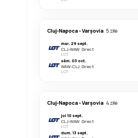
Cluj-Napoca
-
Varşovia
5 zile
mar. 29 sept.
CLJ
-
WAW
·
Direct
LOT
sâm. 03 oct.
WAW
-
CLJ
·
Direct
LOT
Cluj-Napoca
-
Varşovia
4 zile
joi 10 sept.
CLJ
-
WAW
·
Direct
LOT
dum. 13 sept.