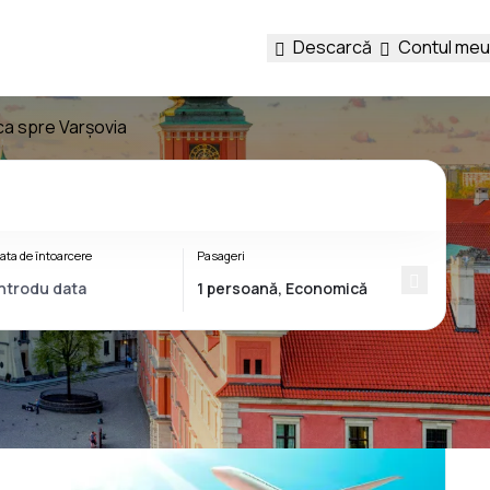
Descarcă
Contul meu
ca spre Varşovia
ata de întoarcere
Pasageri