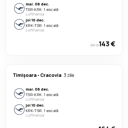
mar. 08 dec.
TSR
-
KRK
·
1 escală
Lufthansa
joi 10 dec.
KRK
-
TSR
·
1 escală
Lufthansa
143 €
de la
Timișoara
-
Cracovia
3 zile
mar. 08 dec.
TSR
-
KRK
·
1 escală
Lufthansa
joi 10 dec.
KRK
-
TSR
·
1 escală
Lufthansa