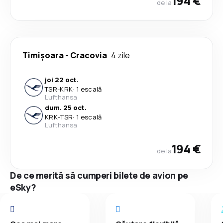
194 €
de la
Timișoara
-
Cracovia
4 zile
joi 22 oct.
TSR
-
KRK
·
1 escală
Lufthansa
dum. 25 oct.
KRK
-
TSR
·
1 escală
Lufthansa
194 €
de la
De ce merită să cumperi bilete de avion pe
eSky?