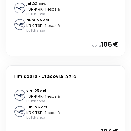
joi 22 oct.
TSR
-
KRK
·
1 escală
Lufthansa
dum. 25 oct.
KRK
-
TSR
·
1 escală
Lufthansa
186 €
de la
Timișoara
-
Cracovia
4 zile
vin. 23 oct.
TSR
-
KRK
·
1 escală
Lufthansa
lun. 26 oct.
KRK
-
TSR
·
1 escală
Lufthansa