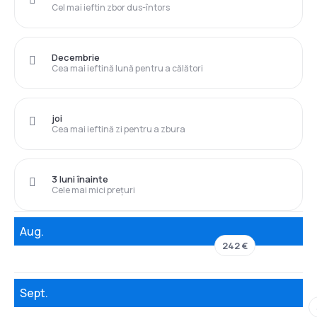
Cel mai ieftin zbor dus-întors
Decembrie
Cea mai ieftină lună pentru a călători
joi
Cea mai ieftină zi pentru a zbura
3 luni înainte
Cele mai mici prețuri
Aug.
242 €
Sept.