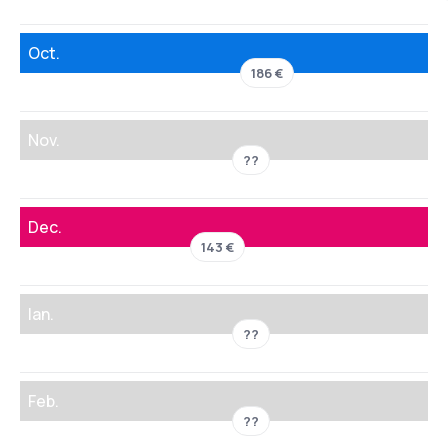
Oct.
186 €
Nov.
??
Dec.
143 €
Ian.
??
Feb.
??