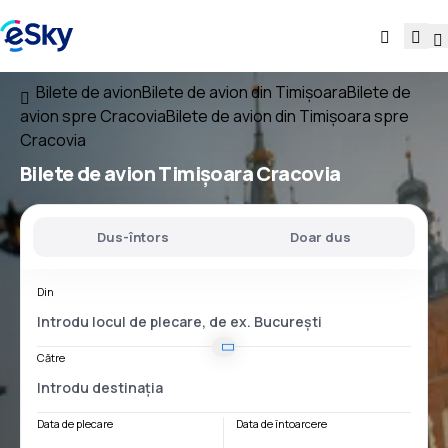
Bilete de avion
Bilete de avion din Timișoara
Bilete de
avion spre Cracovia
Bilete de avion din Timișoara spre
Cracovia
Bilete de avion
Timișoara Cracovia
Dus-întors
Doar dus
Din
Către
Data de plecare
Data de întoarcere