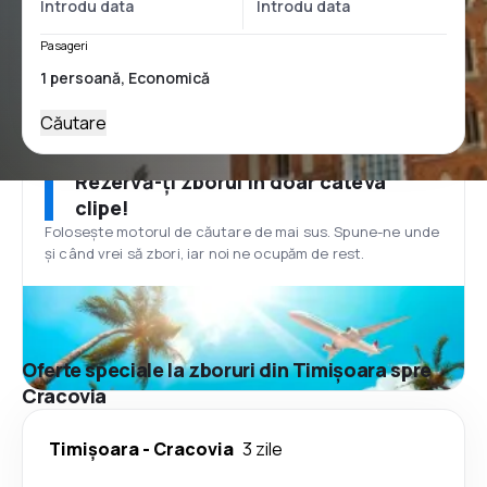
Pasageri
Căutare
Rezervă-ți zborul în doar câteva
clipe!
Folosește motorul de căutare de mai sus. Spune-ne unde
și când vrei să zbori, iar noi ne ocupăm de rest.
Oferte speciale la zboruri din Timișoara spre
Cracovia
Timișoara
-
Cracovia
3 zile