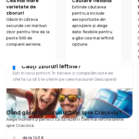
Cea mai mare
Căutare flexibilă
varietate de
Extinde căutarea
zboruri
pentru a include
Găsim în câteva
aeroporturile din
secunde cel mai bun
apropiere și alege
zbor pentru tine de la
date flexibile pentru
peste 500 de
a găsi cea mai ieftină
companii aeriene.
opțiune.
Cauți zboruri ieftine?
Ești în locul potrivit. În fiecare zi comparăm sute de
oferte ca să ți le oferim pe cele mai bune! Descoperă!
Când găsești zboruri ieftine spre Cracovia?
Alege momentul perfect ca să rezervi cele mai ieftine bilete
spre Cracovia
de la 143 €