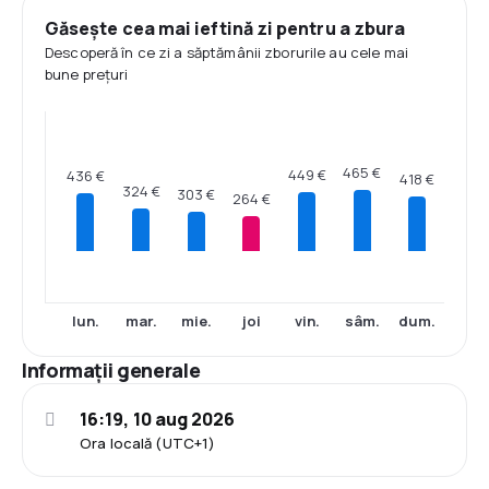
Găsește cea mai ieftină zi pentru a zbura
Descoperă în ce zi a săptămânii zborurile au cele mai
bune prețuri
465 €
449 €
436 €
418 €
324 €
303 €
264 €
lun.
mar.
mie.
joi
vin.
sâm.
dum.
Informații generale
16:19, 10 aug 2026
Ora locală (UTC+1)