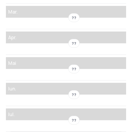
Mar.
??
Apr.
??
Mai
??
Iun.
??
Iul.
??