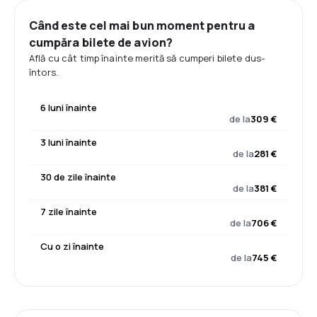
Când este cel mai bun moment pentru a
cumpăra bilete de avion?
Află cu cât timp înainte merită să cumperi bilete dus-
întors.
6 luni înainte
de la
309 €
3 luni înainte
de la
281 €
30 de zile înainte
de la
381 €
7 zile înainte
de la
706 €
Cu o zi înainte
de la
745 €