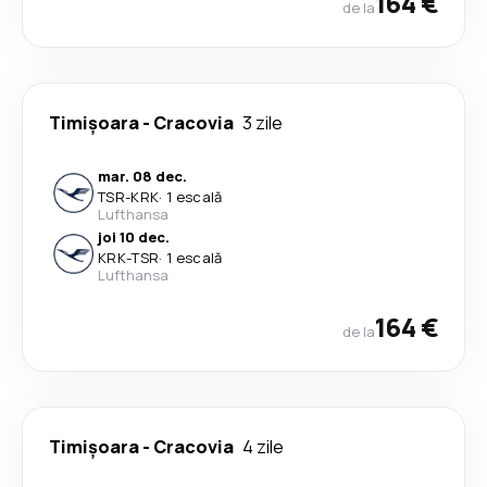
164 €
de la
Timișoara
-
Cracovia
3 zile
mar. 08 dec.
TSR
-
KRK
·
1 escală
Lufthansa
joi 10 dec.
KRK
-
TSR
·
1 escală
Lufthansa
164 €
de la
Timișoara
-
Cracovia
4 zile