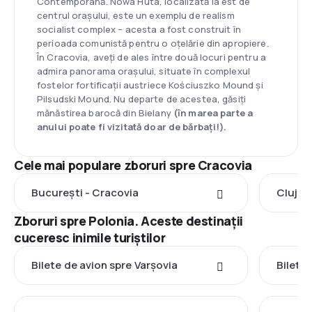
Contemporană. Nowa Huta, localizată la est de
centrul orașului, este un exemplu de realism
socialist complex – acesta a fost construit în
perioada comunistă pentru o oțelărie din apropiere.
În Cracovia, aveți de ales între două locuri pentru a
admira panorama orașului, situate în complexul
fostelor fortificații austriece Kościuszko Mound și
Pilsudski Mound. Nu departe de acestea, găsiți
mănăstirea barocă din Bielany
(în marea parte a
anului poate fi vizitată doar de bărbați!).
Cele mai populare zboruri spre Cracovia
București - Cracovia
Cluj-N
Zboruri spre Polonia. Aceste destinații
cuceresc inimile turiștilor
Bilete de avion spre Varşovia
Bilete