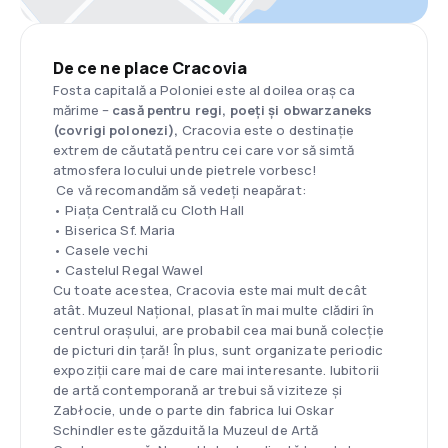
De ce ne place Cracovia
Fosta capitală a Poloniei este al doilea oraș ca
mărime –
casă pentru regi, poeți și obwarzaneks
(covrigi polonezi),
Cracovia este o destinație
extrem de căutată pentru cei care vor să simtă
atmosfera locului unde pietrele vorbesc!
Ce vă recomandăm să vedeți neapărat:
•
Piața Centrală cu Cloth Hall
•
Biserica Sf. Maria
•
Casele vechi
•
Castelul Regal Wawel
Cu toate acestea, Cracovia este mai mult decât
atât. Muzeul Național, plasat în mai multe clădiri în
centrul orașului, are probabil cea mai bună colecție
de picturi din țară! În plus, sunt organizate periodic
expoziții care mai de care mai interesante. Iubitorii
de artă contemporană ar trebui să viziteze și
Zabłocie, unde o parte din fabrica lui Oskar
Schindler este găzduită la Muzeul de Artă