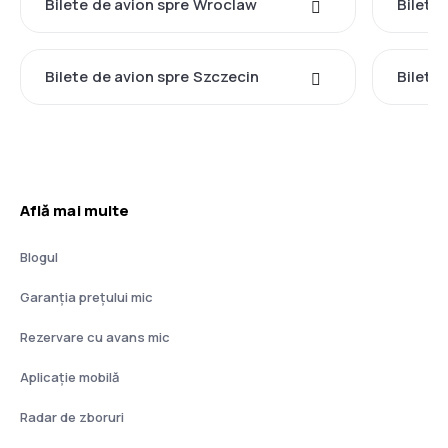
Bilete de avion spre Wroclaw
Bilete
Bilete de avion spre Szczecin
Bilete 
Află mai multe
Blogul
Garanția prețului mic
Rezervare cu avans mic
Aplicație mobilă
Radar de zboruri