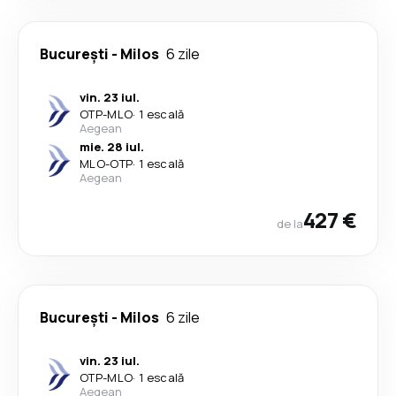
București
-
Milos
6 zile
vin. 23 iul.
OTP
-
MLO
·
1 escală
Aegean
mie. 28 iul.
MLO
-
OTP
·
1 escală
Aegean
427 €
de la
București
-
Milos
6 zile
vin. 23 iul.
OTP
-
MLO
·
1 escală
Aegean