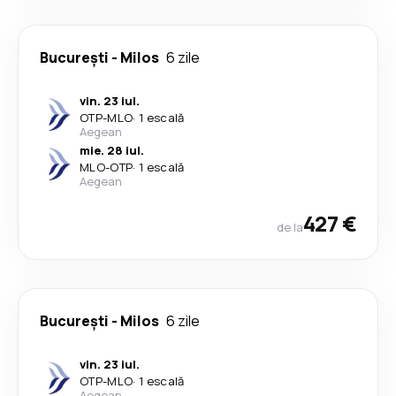
București
-
Milos
6 zile
vin. 23 iul.
OTP
-
MLO
·
1 escală
Aegean
mie. 28 iul.
MLO
-
OTP
·
1 escală
Aegean
427 €
de la
București
-
Milos
6 zile
vin. 23 iul.
OTP
-
MLO
·
1 escală
Aegean