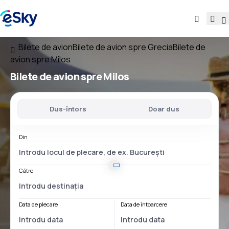
Bilete de avion
Bilete de avion spre Grecia
Bilete de
avion spre Milos
Bilete de avion spre Milos
Dus-întors
Doar dus
Din
Către
Data de plecare
Data de întoarcere