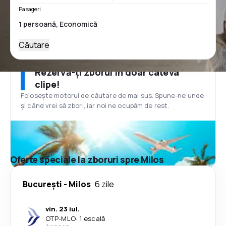
Pasageri
Căutare
Rezervă-ți zborul în doar câteva
clipe!
Folosește motorul de căutare de mai sus. Spune-ne unde
și când vrei să zbori, iar noi ne ocupăm de rest.
Oferte speciale la zboruri spre Milos
București
-
Milos
6 zile
vin. 23 iul.
OTP
-
MLO
·
1 escală