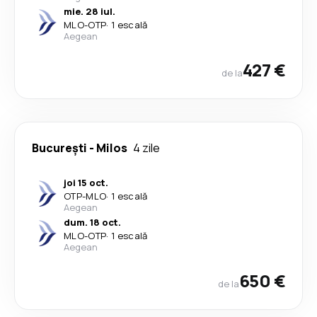
mie. 28 iul.
MLO
-
OTP
·
1 escală
Aegean
427 €
de la
București
-
Milos
4 zile
joi 15 oct.
OTP
-
MLO
·
1 escală
Aegean
dum. 18 oct.
MLO
-
OTP
·
1 escală
Aegean
650 €
de la