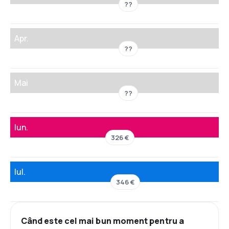
??
Apr.
??
Mai
??
Iun.
326 €
Iul.
346 €
Când este cel mai bun moment pentru a