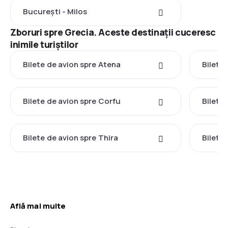
București - Milos
Zboruri spre Grecia. Aceste destinații cuceresc
inimile turiștilor
Bilete de avion spre Atena
Bilete 
Bilete de avion spre Corfu
Bilete
Bilete de avion spre Thira
Bilete
Află mai multe