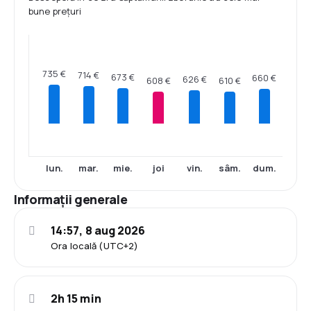
bune prețuri
735 €
714 €
673 €
660 €
626 €
610 €
608 €
lun.
mar.
mie.
joi
vin.
sâm.
dum.
Informații generale
14:57, 8 aug 2026
Ora locală (UTC+2)
2h 15 min