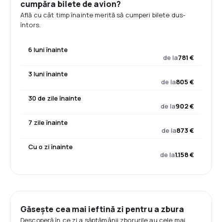
cumpăra bilete de avion?
Află cu cât timp înainte merită să cumperi bilete dus-
întors.
6 luni înainte
de la
781 €
3 luni înainte
de la
805 €
30 de zile înainte
de la
902 €
7 zile înainte
de la
873 €
Cu o zi înainte
de la
1.158 €
Găsește cea mai ieftină zi pentru a zbura
Descoperă în ce zi a săptămânii zborurile au cele mai