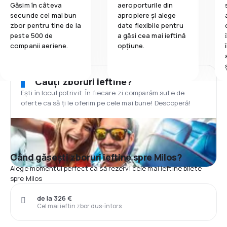
Găsim în câteva
aeroporturile din
secunde cel mai bun
apropiere și alege
zbor pentru tine de la
date flexibile pentru
peste 500 de
a găsi cea mai ieftină
companii aeriene.
opțiune.
Cauți zboruri ieftine?
Ești în locul potrivit. În fiecare zi comparăm sute de
oferte ca să ți le oferim pe cele mai bune! Descoperă!
Când găsești zboruri ieftine spre Milos?
Alege momentul perfect ca să rezervi cele mai ieftine bilete
spre Milos
de la 326 €
Cel mai ieftin zbor dus-întors