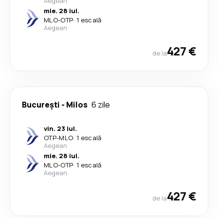
Aegean
mie. 28 iul.
MLO
-
OTP
·
1 escală
Aegean
427 €
de la
București
-
Milos
6 zile
vin. 23 iul.
OTP
-
MLO
·
1 escală
Aegean
mie. 28 iul.
MLO
-
OTP
·
1 escală
Aegean
427 €
de la