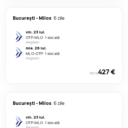
București
-
Milos
6 zile
vin. 23 iul.
OTP
-
MLO
·
1 escală
Aegean
mie. 28 iul.
MLO
-
OTP
·
1 escală
Aegean
427 €
de la
București
-
Milos
6 zile
vin. 23 iul.
OTP
-
MLO
·
1 escală
Aegean