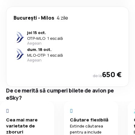
București
-
Milos
4 zile
joi 15 oct.
OTP
-
MLO
·
1 escală
Aegean
dum. 18 oct.
MLO
-
OTP
·
1 escală
Aegean
650 €
de la
De ce merită să cumperi bilete de avion pe
eSky?
Cea mai mare
Căutare flexibilă
varietate de
Extinde căutarea
zboruri
pentru a include