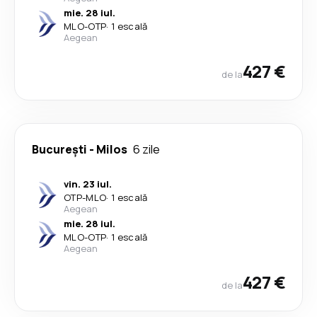
mie. 28 iul.
MLO
-
OTP
·
1 escală
Aegean
427 €
de la
București
-
Milos
6 zile
vin. 23 iul.
OTP
-
MLO
·
1 escală
Aegean
mie. 28 iul.
MLO
-
OTP
·
1 escală
Aegean
427 €
de la