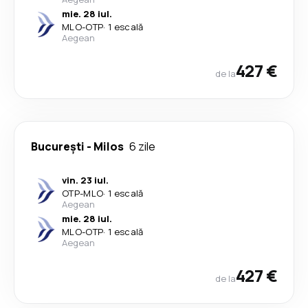
mie. 28 iul.
MLO
-
OTP
·
1 escală
Aegean
427 €
de la
București
-
Milos
6 zile
vin. 23 iul.
OTP
-
MLO
·
1 escală
Aegean
mie. 28 iul.
MLO
-
OTP
·
1 escală
Aegean
427 €
de la