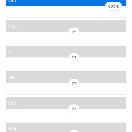
Oct.
603 €
Nov.
??
Dec.
??
Ian.
??
Feb.
??
Mar.