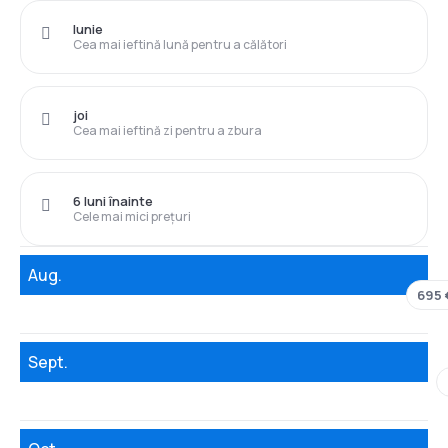
Iunie
Cea mai ieftină lună pentru a călători
joi
Cea mai ieftină zi pentru a zbura
6 luni înainte
Cele mai mici prețuri
Aug.
695 
Sept.