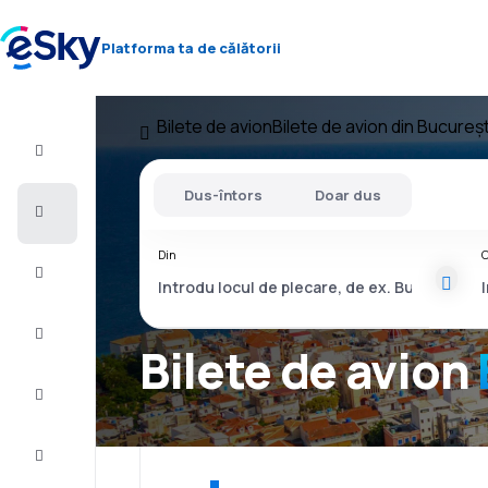
Platforma ta de călătorii
Bilete de avion
Bilete de avion din Bucureșt
Zbor+Hotel
Dus-întors
Doar dus
Bilete
de
avion
Din
C
Vacanţe
Vară
2026
Bilete de avion
Iarnă
2026/27
Last
minute