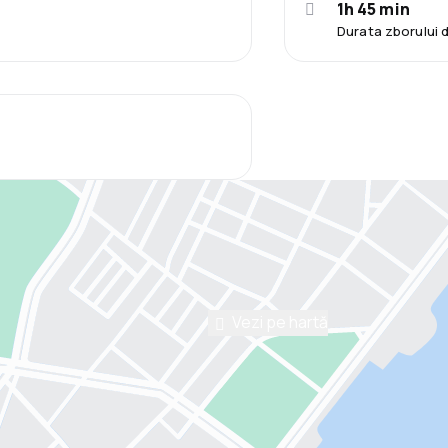
1h 45 min
Durata zborului 
Vezi pe hartă