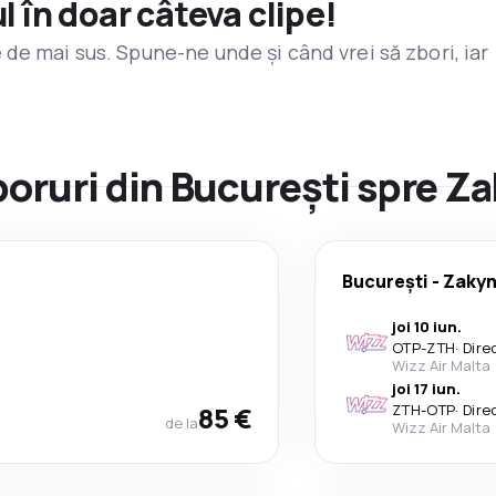
l în doar câteva clipe!
de mai sus. Spune-ne unde și când vrei să zbori, iar
zboruri din București spre Z
București
-
Zakyn
joi 10 iun.
OTP
-
ZTH
·
Dire
Wizz Air Malta
joi 17 iun.
85 €
ZTH
-
OTP
·
Dire
de la
Wizz Air Malta