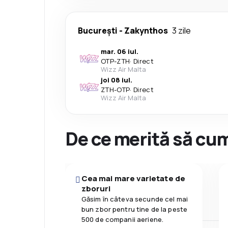
București
-
Zakynthos
3 zile
mar. 06 iul.
OTP
-
ZTH
·
Direct
Wizz Air Malta
joi 08 iul.
ZTH
-
OTP
·
Direct
Wizz Air Malta
De ce merită să cum
Cea mai mare varietate de
zboruri
Găsim în câteva secunde cel mai
bun zbor pentru tine de la peste
500 de companii aeriene.