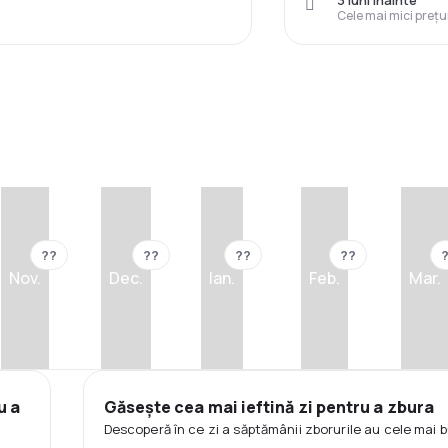
3 luni înainte
Cele mai mici prețu
??
??
??
??
Nov.
Dec.
Ian.
Feb.
Mar.
u a
Găsește cea mai ieftină zi pentru a zbura
Descoperă în ce zi a săptămânii zborurile au cele mai b