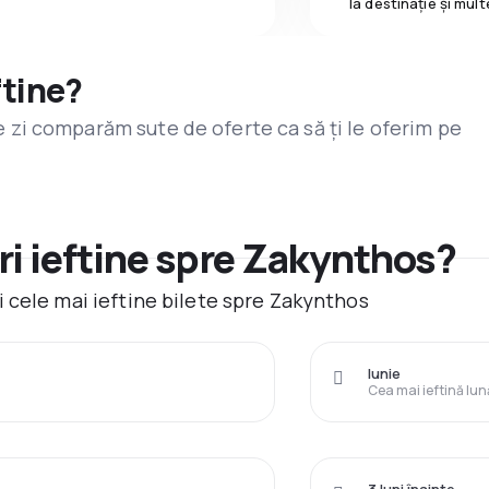
la destinaţie și mult
ftine?
are zi comparăm sute de oferte ca să ți le oferim pe
i ieftine spre Zakynthos?
 cele mai ieftine bilete spre Zakynthos
Iunie
Cea mai ieftină lun