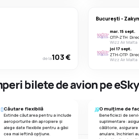
București
-
Zakyn
mar. 15 sept.
OTP
-
ZTH
·
Dire
Wizz Air Malta
joi 17 sept.
103 €
ZTH
-
OTP
·
Dire
de la
Wizz Air Malta
peri bilete de avion pe eSk
Căutare flexibilă
O mulțime de faci
Extinde căutarea pentru a include
Beneficiezi de servic
aeroporturile din apropiere și
suplimentare: asigu
alege date flexibile pentru a găsi
călătorie, asigurare
cea mai ieftină opțiune.
anulare, închirieri a