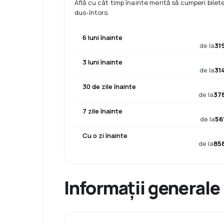
Află cu cât timp înainte merită să cumperi bilet
dus-întors.
6 luni înainte
de la
31
3 luni înainte
de la
31
30 de zile înainte
de la
378
7 zile înainte
de la
56
Cu o zi înainte
de la
858
Informații generale