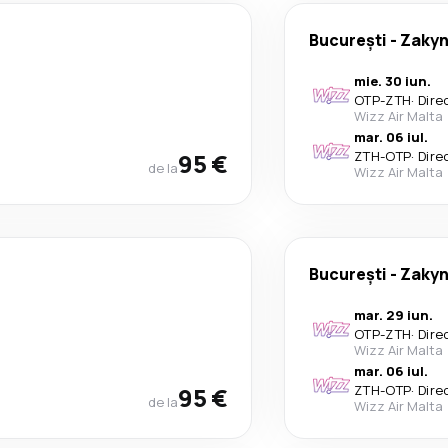
București
-
Zakyn
mie. 30 iun.
OTP
-
ZTH
·
Dire
Wizz Air Malta
mar. 06 iul.
95 €
ZTH
-
OTP
·
Dire
de la
Wizz Air Malta
București
-
Zakyn
mar. 29 iun.
OTP
-
ZTH
·
Dire
Wizz Air Malta
mar. 06 iul.
95 €
ZTH
-
OTP
·
Dire
de la
Wizz Air Malta