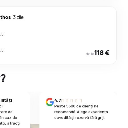
thos
3 zile
ct
ct
118 €
de la
y?
lități
4.7
ii
Peste 5600 de clienți ne
rare de
recomandă. Alege experiența
 ȋn caz de
dovedită și rezervă fără griji.
uto, atracții