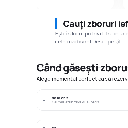
Cauți zboruri ie
Ești în locul potrivit. În fiec
cele mai bune! Descoperă!
Când găsești zborur
Alege momentul perfect ca să rezervi
de la 85 €
Cel mai ieftin zbor dus-întors