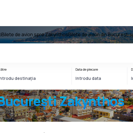
i
Bilete de avion spre Zakynthos
Bilete de avion din București
ătre
Data de plecare
D
București Zakynthos