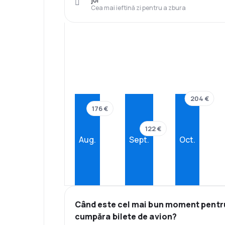
joi
Cea mai ieftină zi pentru a zbura
204 €
176 €
122 €
Aug.
Sept.
Oct.
Când este cel mai bun moment pentr
cumpăra bilete de avion?