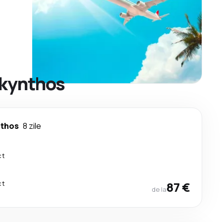
akynthos
thos
8 zile
ct
ct
87 €
de la