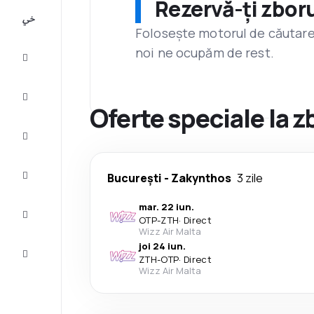
Rezervă-ți zboru
All-
inclusive
Folosește motorul de căutare 
noi ne ocupăm de rest.
City
Break
Cazare
Oferte speciale la 
Oferte
Finalizează
București
-
Zakynthos
3 zile
călătoria
mar. 22 iun.
Inspiraţie şi
OTP
-
ZTH
·
Direct
recomandări
Wizz Air Malta
joi 24 iun.
Servicii
ZTH
-
OTP
·
Direct
clienți
Wizz Air Malta