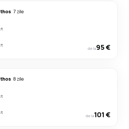
thos
7 zile
ct
ct
95 €
de la
thos
8 zile
ct
ct
101 €
de la