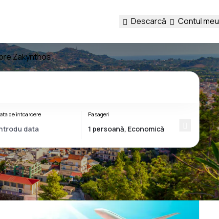
Descarcă
Contul meu
 spre Zakynthos
ata de întoarcere
Pasageri