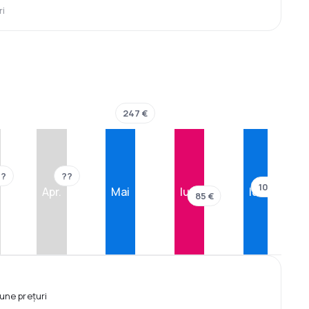
ri
247 €
??
??
103 €
Apr.
Mai
Iun.
Iul.
85 €
une prețuri