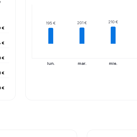
e
210 €
201 €
195 €
9 €
4 €
 €
lun.
mar.
mie.
1 €
 €