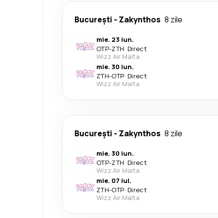
București
-
Zakynthos
8 zile
mie. 23 iun.
OTP
-
ZTH
·
Direct
Wizz Air Malta
mie. 30 iun.
ZTH
-
OTP
·
Direct
Wizz Air Malta
București
-
Zakynthos
8 zile
mie. 30 iun.
OTP
-
ZTH
·
Direct
Wizz Air Malta
mie. 07 iul.
ZTH
-
OTP
·
Direct
Wizz Air Malta