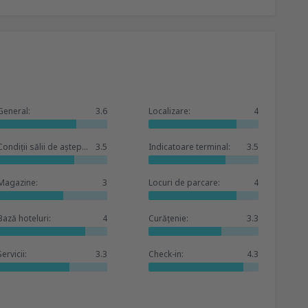
General:
3.6
Localizare:
4
Condiții sălii de așteptare:
3.5
Indicatoare terminal:
3.5
Magazine:
3
Locuri de parcare:
4
Bază hoteluri:
4
Curățenie:
3.3
Servicii:
3.3
Check-in:
4.3