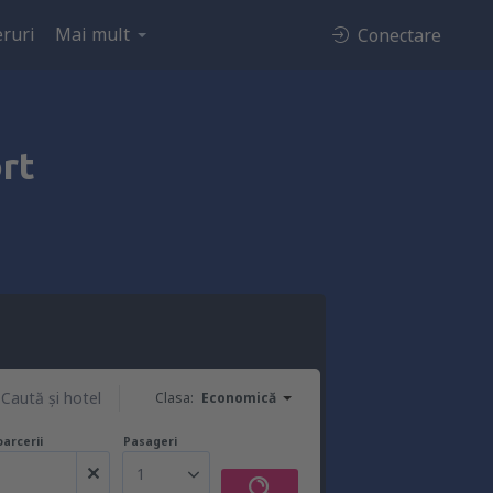
ruri
Mai mult
Conectare
rt
Caută şi hotel
Clasa:
Economică
oarcerii
Pasageri
1