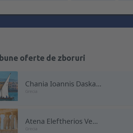
bune oferte de zboruri
Chania Ioannis Daskalogiannis
Grecia
din
București, Otopeni Henri 
Atena Eleftherios Venizelos
Airport
(OTP)
Grecia