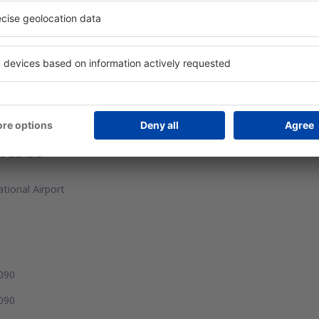
ntact
ational Airport
090
090