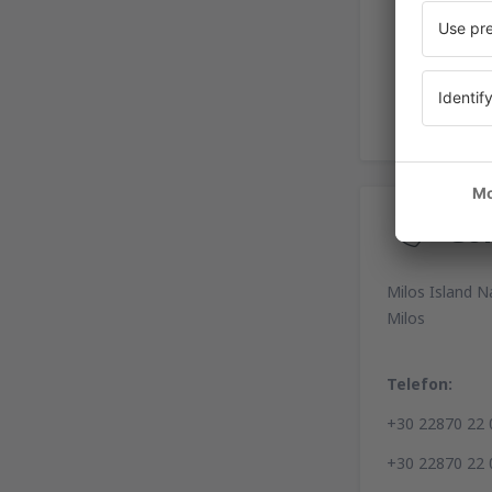
Co
Milos Island N
Milos
Telefon:
+30 22870 22 
+30 22870 22 