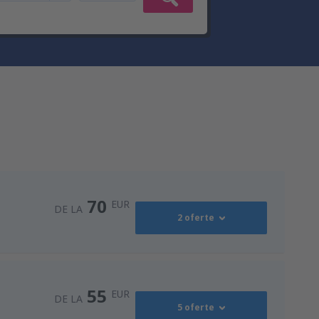
70
EUR
DE LA
2 oferte
Coandă International
70
DE LA
EUR
55
EUR
DE LA
5 oferte