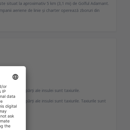
ste situat la aproximativ 5 km (3,1 mi) de Golful Adamant.
anii aeriene de linie şi charter operează zboruri din
302
DE LA
EUR
Coandă International
60
DE LA
EUR
 către alte părţi ale insulei sunt taxiurile.
 către alte părţi ale insulei sunt taxiurile. Taxiurile sunt