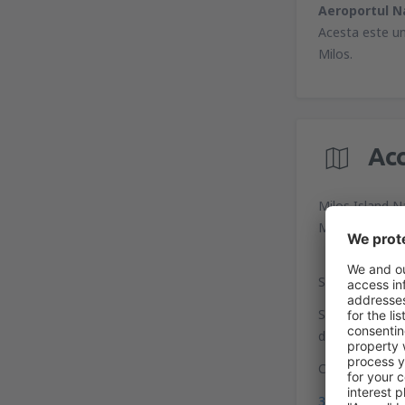
Aeroportul Na
Acesta este un
Milos.
Ac
Milos Island N
Milos
Serviciul de tr
Serviciul de tr
disponibile în 
Coordonate GP
36°41'53"N, 2