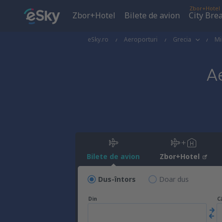
Zbor+Hotel
Zbor+Hotel
Bilete de avion
City Bre
eSky.ro
Aeroporturi
Grecia
Mi
A
Bilete de avion
Zbor+Hotel
Dus-întors
Doar dus
Din
C