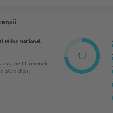
enzii
l Milos National
3.7
bazată pe
11 recenzii
e către clienți