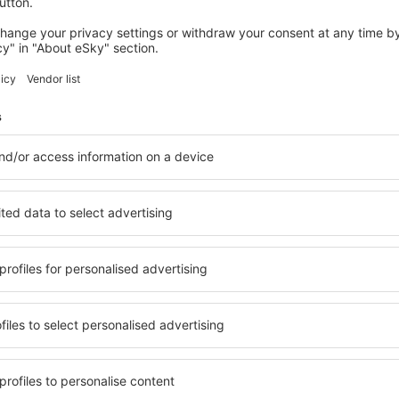
rcare
e la dispoziţia pasagerilor o mică parcare pentru maşini.
vicii
s este un aeroport mic, motiv pentru care numărul de servicii puse la 
hiriere mașini