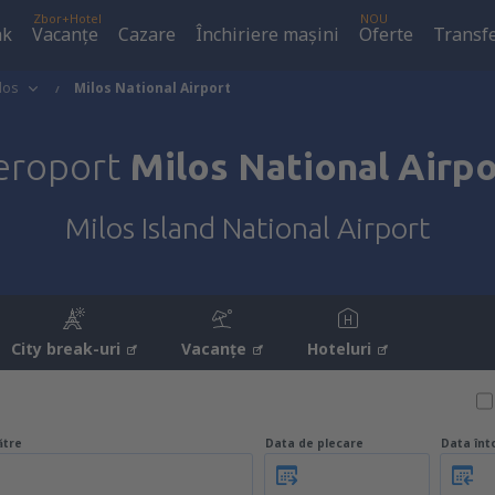
Zbor+Hotel
NOU
ak
Vacanţe
Cazare
Închiriere mașini
Oferte
Transfe
los
Milos National Airport
eroport
Milos National Airpo
Milos Island National Airport
City break-uri
Vacanţe
Hoteluri
ătre
Data de plecare
Data înt