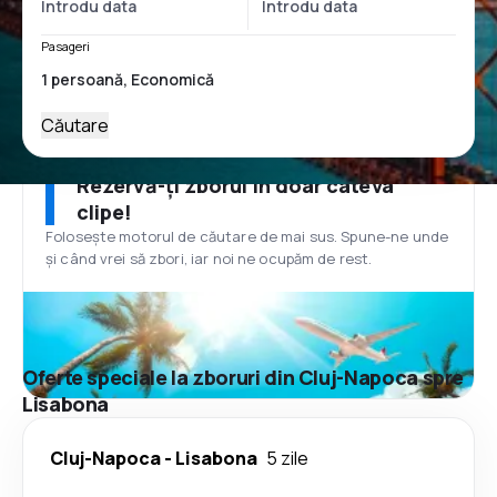
Pasageri
Căutare
Rezervă-ți zborul în doar câteva
clipe!
Folosește motorul de căutare de mai sus. Spune-ne unde
și când vrei să zbori, iar noi ne ocupăm de rest.
Oferte speciale la zboruri din Cluj-Napoca spre
Lisabona
Cluj-Napoca
-
Lisabona
5 zile