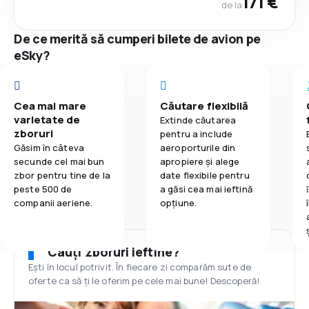
171 €
de la
De ce merită să cumperi bilete de avion pe
eSky?
Cea mai mare
Căutare flexibilă
varietate de
Extinde căutarea
zboruri
pentru a include
Găsim în câteva
aeroporturile din
secunde cel mai bun
apropiere și alege
zbor pentru tine de la
date flexibile pentru
peste 500 de
a găsi cea mai ieftină
companii aeriene.
opțiune.
Cauți zboruri ieftine?
Ești în locul potrivit. În fiecare zi comparăm sute de
oferte ca să ți le oferim pe cele mai bune! Descoperă!