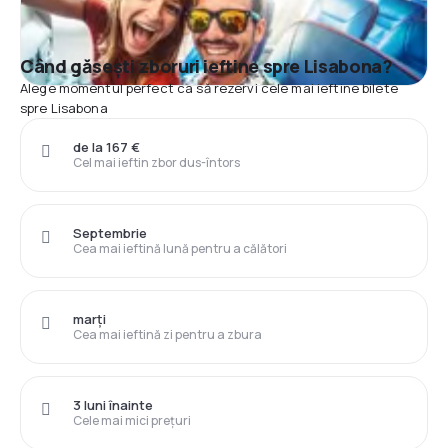
Când găsești zboruri ieftine spre Lisabona?
Alege momentul perfect ca să rezervi cele mai ieftine bilete
spre Lisabona
de la 167 €
Cel mai ieftin zbor dus-întors
Septembrie
Cea mai ieftină lună pentru a călători
marți
Cea mai ieftină zi pentru a zbura
3 luni înainte
Cele mai mici prețuri