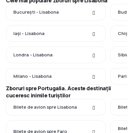
Cele mai populare zboruri spre Lisabona
București - Lisabona
Budape
Iași - Lisabona
Chișin
Londra - Lisabona
Sibiu 
Milano - Lisabona
Paris 
Zboruri spre Portugalia. Aceste destinații
cuceresc inimile turiștilor
Bilete de avion spre Lisabona
Bilete
Bilete
Bilete de avion spre Faro