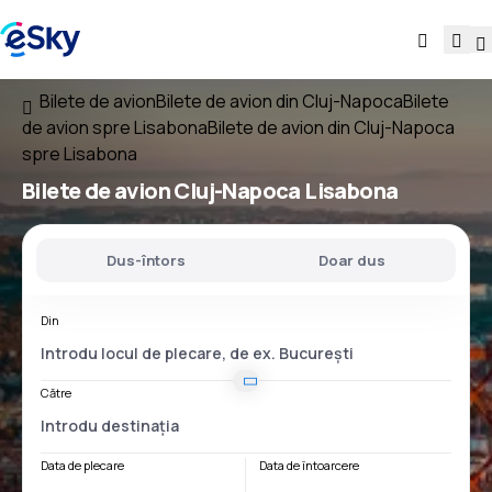
Bilete de avion
Bilete de avion din Cluj-Napoca
Bilete
de avion spre Lisabona
Bilete de avion din Cluj-Napoca
spre Lisabona
Bilete de avion
Cluj-Napoca Lisabona
Dus-întors
Doar dus
Din
Către
Data de plecare
Data de întoarcere