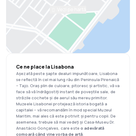
Vezi pe hartă
Ce ne place la Lisabona
Așezată peste șapte dealuri impunătoare, Lisabona
se reflectă în cel mai lung râu din Peninsula Pirenaică
– Tajo. Oraș plin de culoare, pitoresc și artistic, vă va
face să vă îndrăgostiți instant de poveștile sale, de
străzile cochete și de aerul său mereu primitor.
Muzeele Lisabonei protejează istoria bogată a
capitalei – vă recomandăm în mod special Muzeul
Maritim, mai ales că este potrivit și pentru copii. De
asemenea, trebuie să mai vedeți și Casa-Museu Dr.
Anastácio Gonçalves, care este
o adevărată
comoară când vine vorba de artă
.