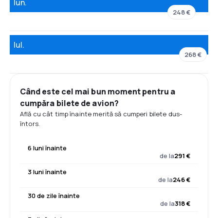
Iun.
248 €
Iul.
268 €
Când este cel mai bun moment pentru a
cumpăra bilete de avion?
Află cu cât timp înainte merită să cumperi bilete dus-
întors.
6 luni înainte
de la
291 €
3 luni înainte
de la
246 €
30 de zile înainte
de la
318 €