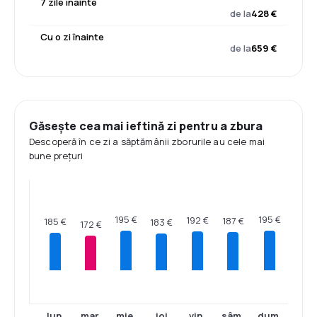
7 zile înainte
de la
428 €
Cu o zi înainte
de la
659 €
Găsește cea mai ieftină zi pentru a zbura
Descoperă în ce zi a săptămânii zborurile au cele mai
bune prețuri
195 €
195 €
192 €
187 €
185 €
183 €
172 €
lun.
mar.
mie.
joi
vin.
sâm.
dum.