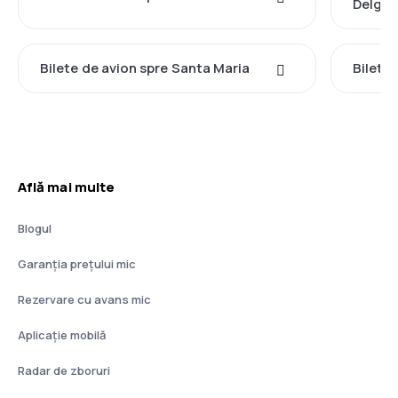
Delga
Bilete de avion spre Santa Maria
Bilete
Află mai multe
Blogul
Garanția prețului mic
Rezervare cu avans mic
Aplicație mobilă
Radar de zboruri