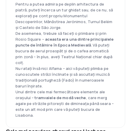
Pentru a putea admira pe deplin arhitectura de
piatră, puteți încerca un tur ghidat sau, de ce nu, să
explorați pe cont propriu Monumentul
Descoperirilor, Mănăstirea Jerónimos, Turnul Belém
și Castelo de São Jorge.
De asemenea, trebuie să faceți o plimbare și prin
Rosio Square –
aceasta era una dintre principalele
puncte de întâlnire în Epoca Medievală
. Vă puteți
bucura de aerul proaspăt și de o cafea aromatică
prin zonă – în plus, aveți Teatrul Național chiar după
colț.
Nu ratați însă nici Alfama – aici vă puteți plimba pe
cunoscutele străzi înclinate și să ascultați muzică
tradițională portugheză (Fado) în numeroasele
baruri înșirate.
Unul dintre cele mai fermecătoare elemente ale
orașului –
tramvaiele de modă veche
, care merg
agale pe străzile pitorești de dimineața până seara –
este un alt mod prin care vă puteți bucura de
Lisabona.