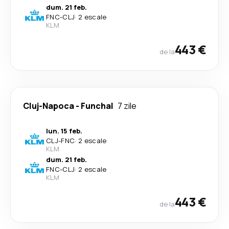
dum. 21 feb.
FNC
-
CLJ
·
2 escale
KLM
443 €
de la
Cluj-Napoca
-
Funchal
7 zile
lun. 15 feb.
CLJ
-
FNC
·
2 escale
KLM
dum. 21 feb.
FNC
-
CLJ
·
2 escale
KLM
443 €
de la