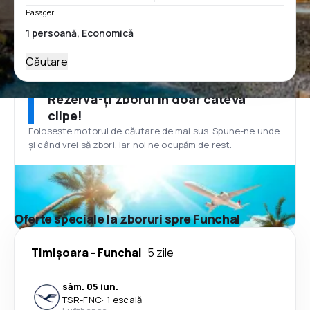
Pasageri
Căutare
Rezervă-ți zborul în doar câteva
clipe!
Folosește motorul de căutare de mai sus. Spune-ne unde
și când vrei să zbori, iar noi ne ocupăm de rest.
Oferte speciale la zboruri spre Funchal
Timișoara
-
Funchal
5 zile
sâm. 05 iun.
TSR
-
FNC
·
1 escală