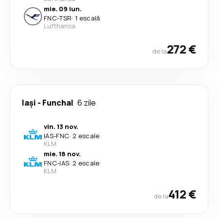
mie. 09 iun.
FNC
-
TSR
·
1 escală
Lufthansa
272 €
de la
Iași
-
Funchal
6 zile
vin. 13 nov.
IAS
-
FNC
·
2 escale
KLM
mie. 18 nov.
FNC
-
IAS
·
2 escale
KLM
412 €
de la