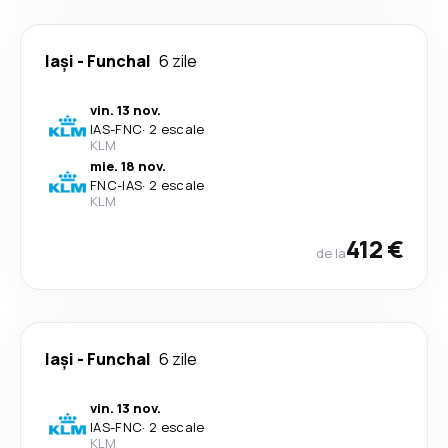
Iași
-
Funchal
6 zile
vin. 13 nov.
IAS
-
FNC
·
2 escale
KLM
mie. 18 nov.
FNC
-
IAS
·
2 escale
KLM
412 €
de la
Iași
-
Funchal
6 zile
vin. 13 nov.
IAS
-
FNC
·
2 escale
KLM