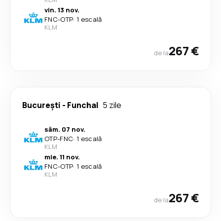
vin. 13 nov.
FNC
-
OTP
·
1 escală
KLM
267 €
de la
București
-
Funchal
5 zile
sâm. 07 nov.
OTP
-
FNC
·
1 escală
KLM
mie. 11 nov.
FNC
-
OTP
·
1 escală
KLM
267 €
de la