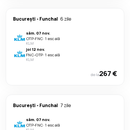
București
-
Funchal
6 zile
sâm. 07 nov.
OTP
-
FNC
·
1 escală
KLM
joi 12 nov.
FNC
-
OTP
·
1 escală
KLM
267 €
de la
București
-
Funchal
7 zile
sâm. 07 nov.
OTP
-
FNC
·
1 escală
KLM