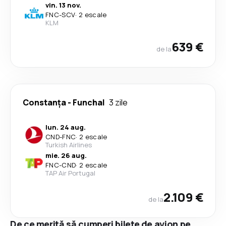
vin. 13 nov.
FNC
-
SCV
·
2 escale
KLM
639 €
de la
Constanța
-
Funchal
3 zile
lun. 24 aug.
CND
-
FNC
·
2 escale
Turkish Airlines
mie. 26 aug.
FNC
-
CND
·
2 escale
TAP Air Portugal
2.109 €
de la
De ce merită să cumperi bilete de avion pe