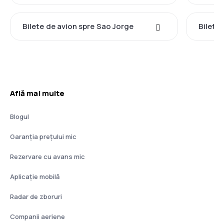
Bilete de avion spre Sao Jorge
Bilete 
Află mai multe
Blogul
Garanția prețului mic
Rezervare cu avans mic
Aplicație mobilă
Radar de zboruri
Companii aeriene