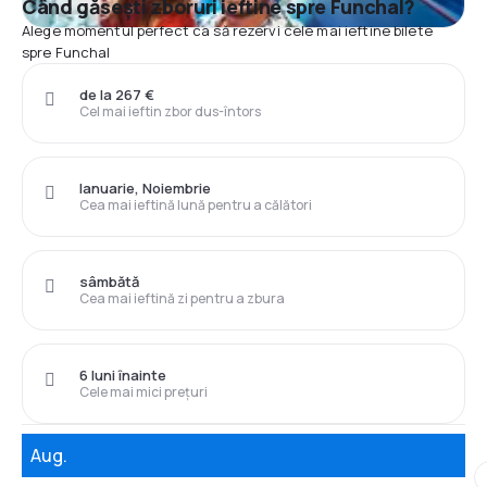
Când găsești zboruri ieftine spre Funchal?
Alege momentul perfect ca să rezervi cele mai ieftine bilete
spre Funchal
de la 267 €
Cel mai ieftin zbor dus-întors
Ianuarie, Noiembrie
Cea mai ieftină lună pentru a călători
sâmbătă
Cea mai ieftină zi pentru a zbura
6 luni înainte
Cele mai mici prețuri
Aug.