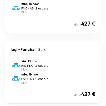
mie. 18 nov.
FNC
-
IAS
·
2 escale
KLM
427 €
de la
Iași
-
Funchal
6 zile
vin. 13 nov.
IAS
-
FNC
·
2 escale
KLM
mie. 18 nov.
FNC
-
IAS
·
2 escale
KLM
427 €
de la