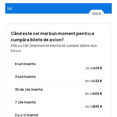
Iul.
366 €
Când este cel mai bun moment pentru a
cumpăra bilete de avion?
Află cu cât timp înainte merită să cumperi bilete dus-
întors.
6 luni înainte
de la
419 €
3 luni înainte
de la
422 €
30 de zile înainte
de la
505 €
7 zile înainte
de la
835 €
Cu o zi înainte