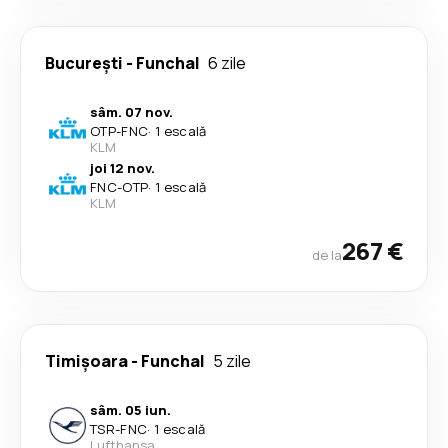
București
-
Funchal
6 zile
sâm. 07 nov.
OTP
-
FNC
·
1 escală
KLM
joi 12 nov.
FNC
-
OTP
·
1 escală
KLM
267 €
de la
Timișoara
-
Funchal
5 zile
sâm. 05 iun.
TSR
-
FNC
·
1 escală
Lufthansa