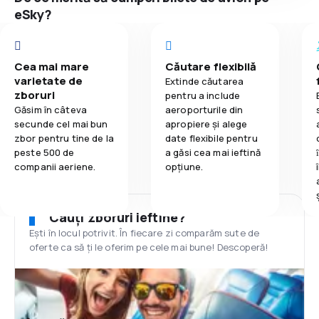
eSky?
Cea mai mare
Căutare flexibilă
varietate de
Extinde căutarea
zboruri
pentru a include
Găsim în câteva
aeroporturile din
secunde cel mai bun
apropiere și alege
zbor pentru tine de la
date flexibile pentru
peste 500 de
a găsi cea mai ieftină
companii aeriene.
opțiune.
Cauți zboruri ieftine?
Ești în locul potrivit. În fiecare zi comparăm sute de
oferte ca să ți le oferim pe cele mai bune! Descoperă!