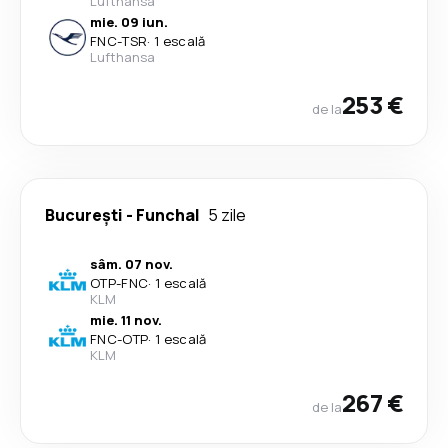
Lufthansa
mie. 09 iun.
FNC
-
TSR
·
1 escală
Lufthansa
253 €
de la
București
-
Funchal
5 zile
sâm. 07 nov.
OTP
-
FNC
·
1 escală
KLM
mie. 11 nov.
FNC
-
OTP
·
1 escală
KLM
267 €
de la