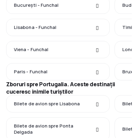
București - Funchal
Budape
Lisabona - Funchal
Timișo
Viena - Funchal
Londra
Paris - Funchal
Bruxel
Zboruri spre Portugalia. Aceste destinații
cuceresc inimile turiștilor
Bilete de avion spre Lisabona
Bilete
Bilete de avion spre Ponta
Bilete
Delgada