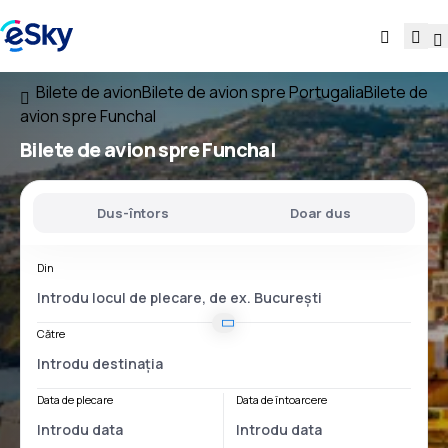
Bilete de avion
Bilete de avion spre Portugalia
Bilete de
avion spre Funchal
Bilete de avion spre Funchal
Dus-întors
Doar dus
Din
Către
Data de plecare
Data de întoarcere