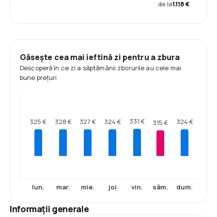
de la
1.118 €
Găsește cea mai ieftină zi pentru a zbura
Descoperă în ce zi a săptămânii zborurile au cele mai
bune prețuri
331 €
328 €
327 €
325 €
324 €
324 €
315 €
lun.
mar.
mie.
joi
vin.
sâm.
dum.
Informații generale