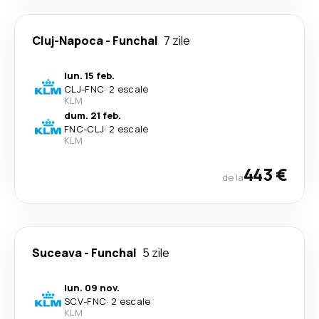
Cluj-Napoca
-
Funchal
7 zile
lun. 15 feb.
CLJ
-
FNC
·
2 escale
KLM
dum. 21 feb.
FNC
-
CLJ
·
2 escale
KLM
443 €
de la
Suceava
-
Funchal
5 zile
lun. 09 nov.
SCV
-
FNC
·
2 escale
KLM