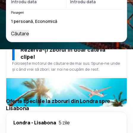
Pasageri
Căutare
Rezervă-ți zborul în doar câteva
clipe!
Folosește motorul de căutare de mai sus. Spune-ne unde
și când vrei să zbori, iar noi ne ocupăm de rest.
Oferte speciale la zboruri din Londra spre
Lisabona
Londra
-
Lisabona
5 zile