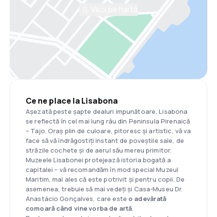
Vezi pe hartă
Ce ne place la Lisabona
Așezată peste șapte dealuri impunătoare, Lisabona
se reflectă în cel mai lung râu din Peninsula Pirenaică
– Tajo. Oraș plin de culoare, pitoresc și artistic, vă va
face să vă îndrăgostiți instant de poveștile sale, de
străzile cochete și de aerul său mereu primitor.
Muzeele Lisabonei protejează istoria bogată a
capitalei – vă recomandăm în mod special Muzeul
Maritim, mai ales că este potrivit și pentru copii. De
asemenea, trebuie să mai vedeți și Casa-Museu Dr.
Anastácio Gonçalves, care este
o adevărată
comoară când vine vorba de artă
.