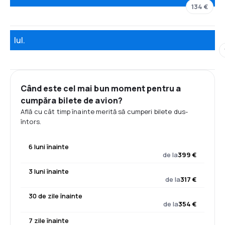
134 €
Iul.
Când este cel mai bun moment pentru a
cumpăra bilete de avion?
Află cu cât timp înainte merită să cumperi bilete dus-
întors.
6 luni înainte
de la
399 €
3 luni înainte
de la
317 €
30 de zile înainte
de la
354 €
7 zile înainte