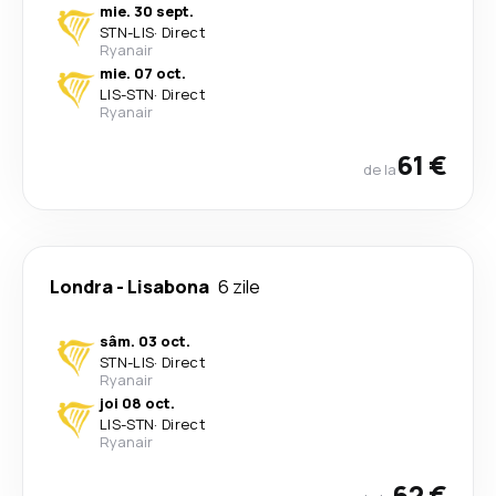
mie. 30 sept.
STN
-
LIS
·
Direct
Ryanair
mie. 07 oct.
LIS
-
STN
·
Direct
Ryanair
61 €
de la
Londra
-
Lisabona
6 zile
sâm. 03 oct.
STN
-
LIS
·
Direct
Ryanair
joi 08 oct.
LIS
-
STN
·
Direct
Ryanair
62 €