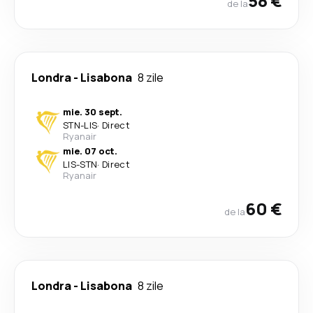
58 €
de la
Londra
-
Lisabona
8 zile
mie. 30 sept.
STN
-
LIS
·
Direct
Ryanair
mie. 07 oct.
LIS
-
STN
·
Direct
Ryanair
60 €
de la
Londra
-
Lisabona
8 zile