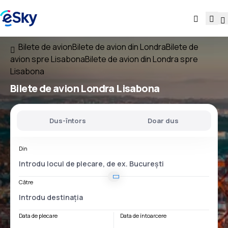
Bilete de avion
Bilete de avion din Londra
Bilete de
avion spre Lisabona
Bilete de avion din Londra spre
Lisabona
Bilete de avion
Londra Lisabona
Dus-întors
Doar dus
Din
Către
Data de plecare
Data de întoarcere