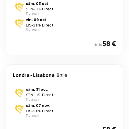
sâm. 03 oct.
STN
-
LIS
·
Direct
Ryanair
vin. 09 oct.
LIS
-
STN
·
Direct
Ryanair
58 €
de la
Londra
-
Lisabona
8 zile
sâm. 31 oct.
STN
-
LIS
·
Direct
Ryanair
sâm. 07 nov.
LIS
-
STN
·
Direct
Ryanair