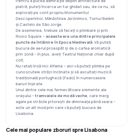
Pentru a putea admira pe deplin arhitectura de
piatră, puteți încerca un tur ghidat sau, de ce nu, să
explorați pe cont propriu Monumentul
Descoperirilor, Mănăstirea Jerónimos, Turnul Belém
și Castelo de São Jorge.
De asemenea, trebuie să faceți o plimbare și prin
Rosio Square –
aceasta era una dintre principalele
puncte de întâlnire în Epoca Medievală
. Vă puteți
bucura de aerul proaspăt și de o cafea aromatică
prin zonă – în plus, aveți Teatrul Național chiar după
colț.
Nu ratați însă nici Alfama – aici vă puteți plimba pe
cunoscutele străzi înclinate și să ascultați muzică
tradițională portugheză (Fado) în numeroasele
baruri înșirate.
Unul dintre cele mai fermecătoare elemente ale
orașului –
tramvaiele de modă veche
, care merg
agale pe străzile pitorești de dimineața până seara –
este un alt mod prin care vă puteți bucura de
Lisabona.
Cele mai populare zboruri spre Lisabona