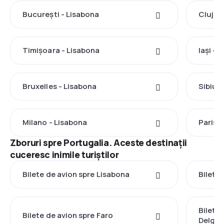
București - Lisabona
Cluj-N
Timișoara - Lisabona
Iași - 
Bruxelles - Lisabona
Sibiu 
Milano - Lisabona
Paris 
Zboruri spre Portugalia. Aceste destinații
cuceresc inimile turiștilor
Bilete de avion spre Lisabona
Bilete
Bilete
Bilete de avion spre Faro
Delga