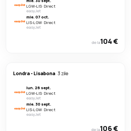
mie. 30 sept.
LGW
-
LIS
·
Direct
easyJet
mie. 07 oct.
LIS
-
LGW
·
Direct
easyJet
104 €
de la
Londra
-
Lisabona
3 zile
lun. 28 sept.
LGW
-
LIS
·
Direct
easyJet
mie. 30 sept.
LIS
-
LGW
·
Direct
easyJet
106 €
de la