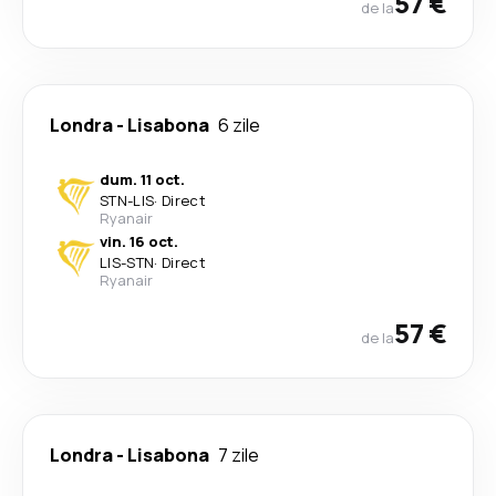
57 €
de la
Londra
-
Lisabona
6 zile
dum. 11 oct.
STN
-
LIS
·
Direct
Ryanair
vin. 16 oct.
LIS
-
STN
·
Direct
Ryanair
57 €
de la
Londra
-
Lisabona
7 zile