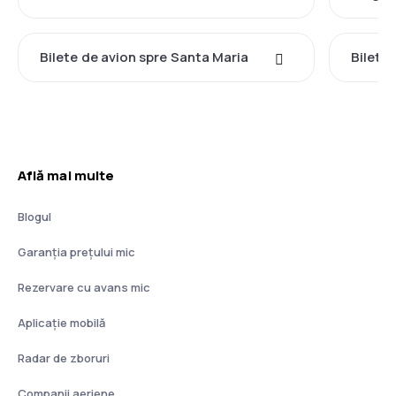
Bilete de avion spre Santa Maria
Bilete
Află mai multe
Blogul
Garanția prețului mic
Rezervare cu avans mic
Aplicație mobilă
Radar de zboruri
Companii aeriene