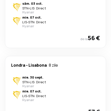
sâm. 03 oct.
STN
-
LIS
·
Direct
Ryanair
mie. 07 oct.
LIS
-
STN
·
Direct
Ryanair
56 €
de la
Londra
-
Lisabona
8 zile
mie. 30 sept.
STN
-
LIS
·
Direct
Ryanair
mie. 07 oct.
LIS
-
STN
·
Direct
Ryanair