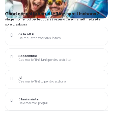
Când găsești zboruri ieftine spre Lisabona?
Alege momentul perfect ca să rezervi cele mai ieftine bilete
spre Lisabona
de la 48 €
Cel mai ieftin zbor dus-întors
Septembrie
Cea mai ieftină lună pentru a călători
joi
Cea mai ieftină zi pentru a zbura
3 luni înainte
Cele mai mici prețuri