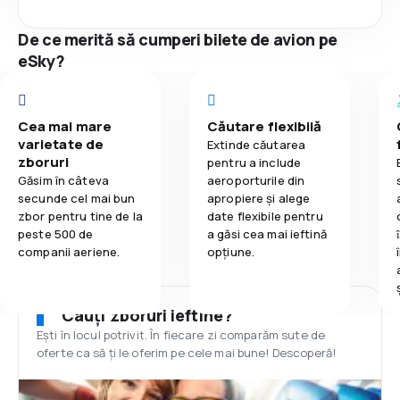
De ce merită să cumperi bilete de avion pe
eSky?
Cea mai mare
Căutare flexibilă
varietate de
Extinde căutarea
zboruri
pentru a include
Găsim în câteva
aeroporturile din
secunde cel mai bun
apropiere și alege
zbor pentru tine de la
date flexibile pentru
peste 500 de
a găsi cea mai ieftină
companii aeriene.
opțiune.
Cauți zboruri ieftine?
Ești în locul potrivit. În fiecare zi comparăm sute de
oferte ca să ți le oferim pe cele mai bune! Descoperă!