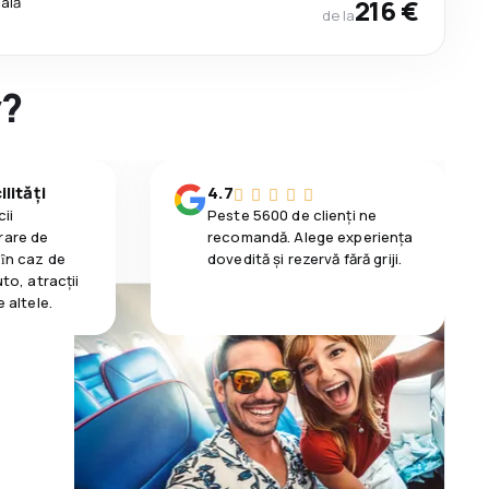
cală
216 €
de la
y?
lități
4.7
ii
Peste 5600 de clienți ne
rare de
recomandă. Alege experiența
 ȋn caz de
dovedită și rezervă fără griji.
uto, atracții
e altele.