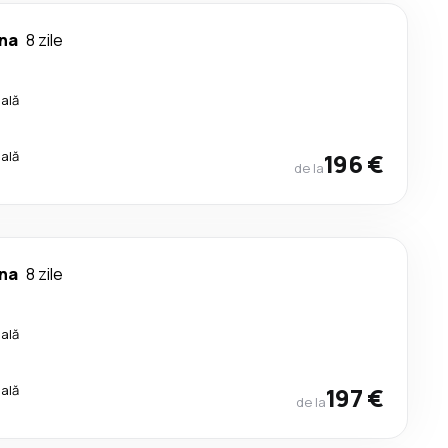
na
8 zile
cală
cală
196 €
de la
na
8 zile
cală
cală
197 €
de la