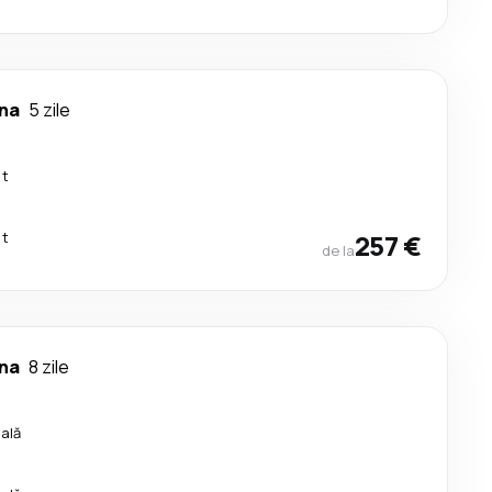
na
5 zile
ct
ct
257 €
de la
na
8 zile
cală