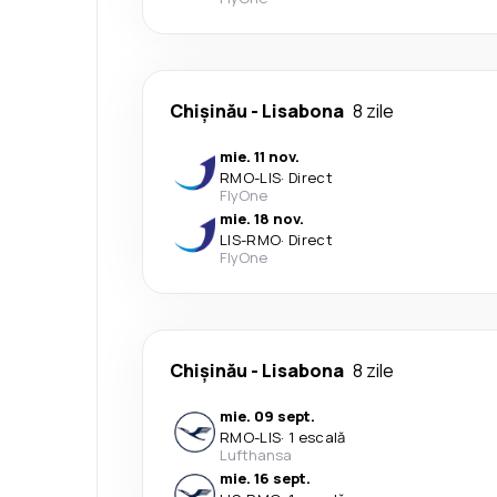
Chișinău
-
Lisabona
8 zile
mie. 11 nov.
RMO
-
LIS
·
Direct
FlyOne
mie. 18 nov.
LIS
-
RMO
·
Direct
FlyOne
Chișinău
-
Lisabona
8 zile
mie. 09 sept.
RMO
-
LIS
·
1 escală
Lufthansa
mie. 16 sept.