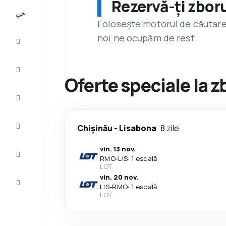
Rezervă-ți zboru
All-
inclusive
Folosește motorul de căutare 
noi ne ocupăm de rest.
City
Break
Cazare
Oferte speciale la 
Oferte
Finalizează
Chișinău
-
Lisabona
8 zile
călătoria
vin. 13 nov.
Inspiraţie şi
RMO
-
LIS
·
1 escală
recomandări
LOT
vin. 20 nov.
Servicii
LIS
-
RMO
·
1 escală
clienți
LOT