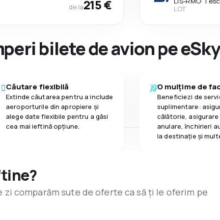
215 €
LIS
-
RMO
·
1 es
de la
LOT
peri bilete de avion pe eSk
Căutare flexibilă
O mulțime de faci
Extinde căutarea pentru a include
Beneficiezi de servic
aeroporturile din apropiere și
suplimentare: asigu
alege date flexibile pentru a găsi
călătorie, asigurare
cea mai ieftină opțiune.
anulare, închirieri a
la destinaţie și mult
ftine?
are zi comparăm sute de oferte ca să ți le oferim pe