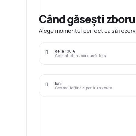
Când găsești zborur
Alege momentul perfect ca să rezervi
de la 196 €
Cel mai ieftin zbor dus-întors
luni
Cea mai ieftină zi pentru a zbura