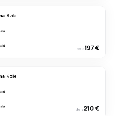
na
8 zile
cală
cală
197 €
de la
na
4 zile
cală
cală
210 €
de la