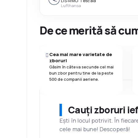
LIS
-
RMO
·
1 escală
Lufthansa
De ce merită să cum
Cea mai mare varietate de
zboruri
Găsim în câteva secunde cel mai
bun zbor pentru tine de la peste
500 de companii aeriene.
Cauți zboruri ie
Ești în locul potrivit. În fiec
cele mai bune! Descoperă!