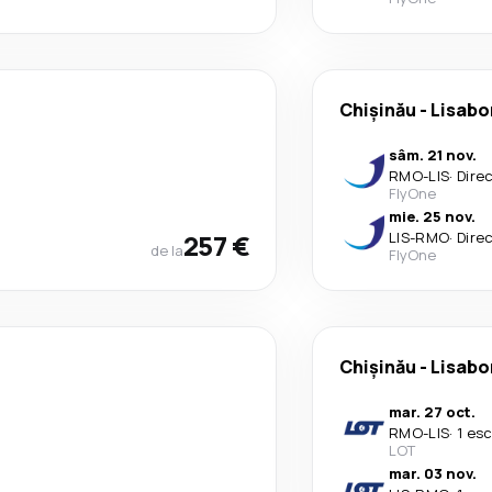
Chișinău
-
Lisabo
sâm. 21 nov.
RMO
-
LIS
·
Dire
FlyOne
mie. 25 nov.
257 €
LIS
-
RMO
·
Dire
de la
FlyOne
Chișinău
-
Lisabo
mar. 27 oct.
RMO
-
LIS
·
1 es
LOT
mar. 03 nov.