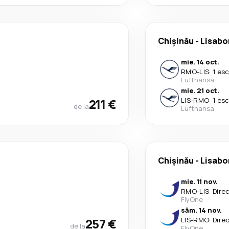
Chișinău
-
Lisabo
mie. 14 oct.
RMO
-
LIS
·
1 es
Lufthansa
mie. 21 oct.
211 €
LIS
-
RMO
·
1 es
de la
Lufthansa
Chișinău
-
Lisabo
mie. 11 nov.
RMO
-
LIS
·
Dire
FlyOne
sâm. 14 nov.
257 €
LIS
-
RMO
·
Dire
de la
FlyOne