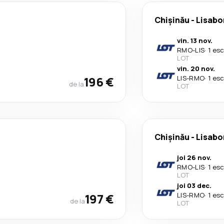
Chișinău
-
Lisabo
vin. 13 nov.
RMO
-
LIS
·
1 es
LOT
vin. 20 nov.
196 €
LIS
-
RMO
·
1 es
de la
LOT
Chișinău
-
Lisabo
joi 26 nov.
RMO
-
LIS
·
1 es
LOT
joi 03 dec.
197 €
LIS
-
RMO
·
1 es
de la
LOT