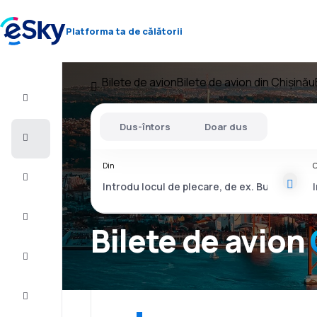
Platforma ta de călătorii
Bilete de avion
Bilete de avion din Chișinău
Zbor+Hotel
Dus-întors
Doar dus
Bilete
de
avion
Din
C
Vacanţe
Vară
2026
Bilete de avion
Iarnă
2026/27
Last
minute