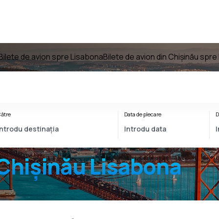
Bilete de avion spre Lisabona
Bilete de avion din Chișinău spr
ătre
Data de plecare
D
Chișinău Lisabona