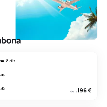
sabona
na
8 zile
cală
cală
196 €
de la