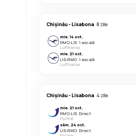
Chișinău
-
Lisabona
8 zile
mie. 14 oct.
RMO
-
LIS
·
1 escală
Lufthansa
mie. 21 oct.
LIS
-
RMO
·
1 escală
Lufthansa
Chișinău
-
Lisabona
4 zile
mie. 21 oct.
RMO
-
LIS
·
Direct
FlyOne
sâm. 24 oct.
LIS
-
RMO
·
Direct
FlyOne