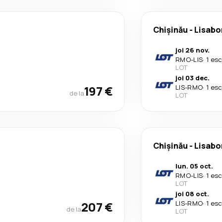
Chișinău
-
Lisabo
joi 26 nov.
RMO
-
LIS
·
1 es
LOT
joi 03 dec.
197 €
LIS
-
RMO
·
1 es
de la
LOT
Chișinău
-
Lisabo
lun. 05 oct.
RMO
-
LIS
·
1 es
LOT
joi 08 oct.
207 €
LIS
-
RMO
·
1 es
de la
LOT