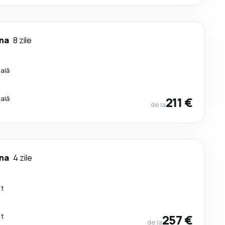
na
8 zile
cală
cală
211 €
de la
na
4 zile
ct
ct
257 €
de la