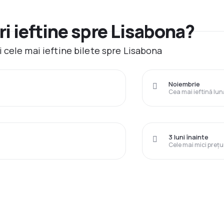
i ieftine spre Lisabona?
 cele mai ieftine bilete spre Lisabona
Noiembrie
Cea mai ieftină lun
3 luni înainte
Cele mai mici prețu