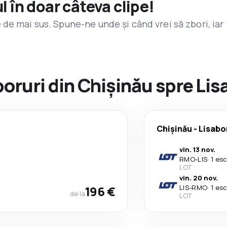
l în doar câteva clipe!
de mai sus. Spune-ne unde și când vrei să zbori, iar
zboruri din Chișinău spre Li
Chișinău
-
Lisabo
vin. 13 nov.
RMO
-
LIS
·
1 es
LOT
vin. 20 nov.
196 €
LIS
-
RMO
·
1 es
de la
LOT