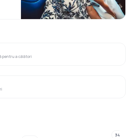
ă pentru a călători
ri
343 €