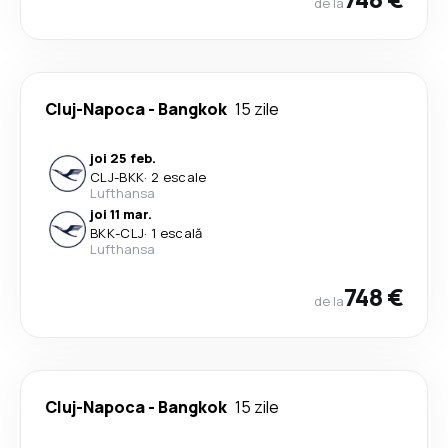
de la
Cluj-Napoca
-
Bangkok
15 zile
joi 25 feb.
CLJ
-
BKK
·
2 escale
Lufthansa
joi 11 mar.
BKK
-
CLJ
·
1 escală
Lufthansa
748 €
de la
Cluj-Napoca
-
Bangkok
15 zile