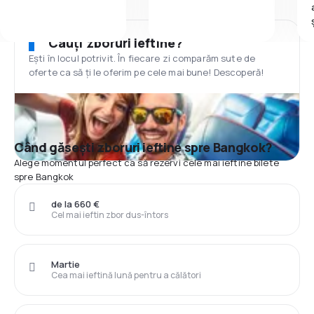
Cauți zboruri ieftine?
Ești în locul potrivit. În fiecare zi comparăm sute de
oferte ca să ți le oferim pe cele mai bune! Descoperă!
Când găsești zboruri ieftine spre Bangkok?
Alege momentul perfect ca să rezervi cele mai ieftine bilete
spre Bangkok
de la 660 €
Cel mai ieftin zbor dus-întors
Martie
Cea mai ieftină lună pentru a călători