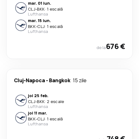
mar. 01 iun.
CLJ
-
BKK
·
1 escală
Lufthansa
mar. 15 iun.
BKK
-
CLJ
·
1 escală
Lufthansa
676 €
de la
Cluj-Napoca
-
Bangkok
15 zile
joi 25 feb.
CLJ
-
BKK
·
2 escale
Lufthansa
joi 11 mar.
BKK
-
CLJ
·
1 escală
Lufthansa
748 €