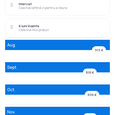
miercuri
Cea mai ieftină zi pentru a zbura
6 luni înainte
Cele mai mici prețuri
Aug.
913 €
Sept.
818 €
Oct.
836 €
Nov.