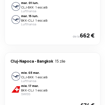
mar. 01 iun.
CLJ
-
BKK
·
1 escală
Lufthansa
mar. 15 iun.
BKK
-
CLJ
·
1 escală
Lufthansa
662 €
de la
Cluj-Napoca
-
Bangkok
15 zile
mie. 03 mar.
CLJ
-
BKK
·
1 escală
Lufthansa
mie. 17 mar.
BKK
-
CLJ
·
1 escală
SWISS