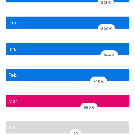
821 €
Dec.
820 €
Ian.
844 €
Feb.
748 €
Mar.
660 €
Apr.
??