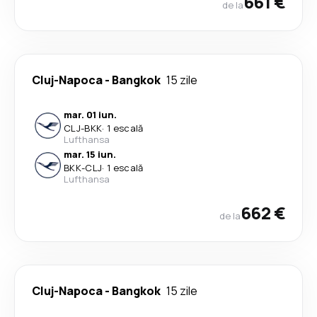
661 €
de la
Cluj-Napoca
-
Bangkok
15 zile
mar. 01 iun.
CLJ
-
BKK
·
1 escală
Lufthansa
mar. 15 iun.
BKK
-
CLJ
·
1 escală
Lufthansa
662 €
de la
Cluj-Napoca
-
Bangkok
15 zile