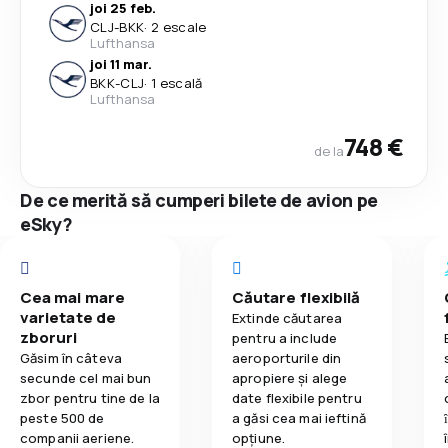
joi 25 feb.
CLJ
-
BKK
·
2 escale
Lufthansa
joi 11 mar.
BKK
-
CLJ
·
1 escală
Lufthansa
748 €
de la
De ce merită să cumperi bilete de avion pe
eSky?
Cea mai mare
Căutare flexibilă
varietate de
Extinde căutarea
zboruri
pentru a include
Găsim în câteva
aeroporturile din
secunde cel mai bun
apropiere și alege
zbor pentru tine de la
date flexibile pentru
peste 500 de
a găsi cea mai ieftină
companii aeriene.
opțiune.