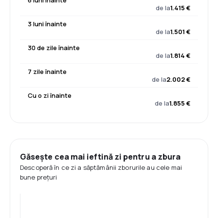
6 luni înainte
de la
1.415 €
3 luni înainte
de la
1.501 €
30 de zile înainte
de la
1.814 €
7 zile înainte
de la
2.002 €
Cu o zi înainte
de la
1.855 €
Găsește cea mai ieftină zi pentru a zbura
Descoperă în ce zi a săptămânii zborurile au cele mai
bune prețuri