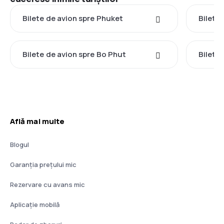
Bilete de avion spre Phuket
Bilete
Bilete de avion spre Bo Phut
Bilete
Află mai multe
Blogul
Garanția prețului mic
Rezervare cu avans mic
Aplicație mobilă