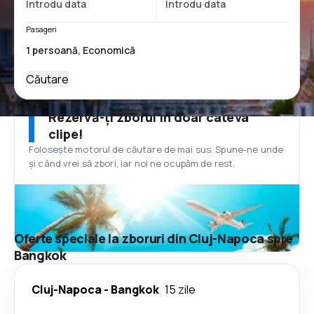
Pasageri
Căutare
Rezervă-ți zborul în doar câteva
clipe!
Folosește motorul de căutare de mai sus. Spune-ne unde
și când vrei să zbori, iar noi ne ocupăm de rest.
Oferte speciale la zboruri din Cluj-Napoca spre
Bangkok
Cluj-Napoca
-
Bangkok
15 zile