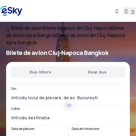
Bilete de avion
Bilete de avion din Cluj-Napoca
Bilete
de avion spre Bangkok
Bilete de avion din Cluj-Napoca
spre Bangkok
Bilete de avion
Cluj-Napoca Bangkok
Dus-întors
Doar dus
Din
Către
Data de plecare
Data de întoarcere