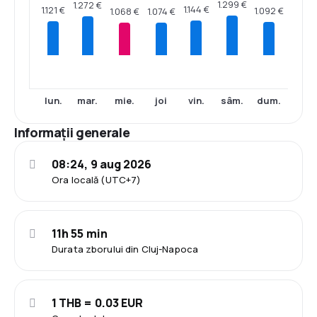
1.299 €
1.272 €
1.144 €
1.121 €
1.092 €
1.074 €
1.068 €
lun.
mar.
mie.
joi
vin.
sâm.
dum.
Informații generale
08:24, 9 aug 2026
Ora locală (UTC+7)
11h 55 min
Durata zborului din Cluj-Napoca
1 THB = 0.03 EUR