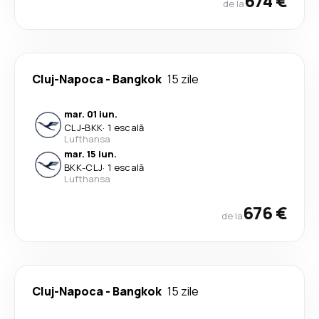
674 €
de la
Cluj-Napoca
-
Bangkok
15 zile
mar. 01 iun.
CLJ
-
BKK
·
1 escală
Lufthansa
mar. 15 iun.
BKK
-
CLJ
·
1 escală
Lufthansa
676 €
de la
Cluj-Napoca
-
Bangkok
15 zile