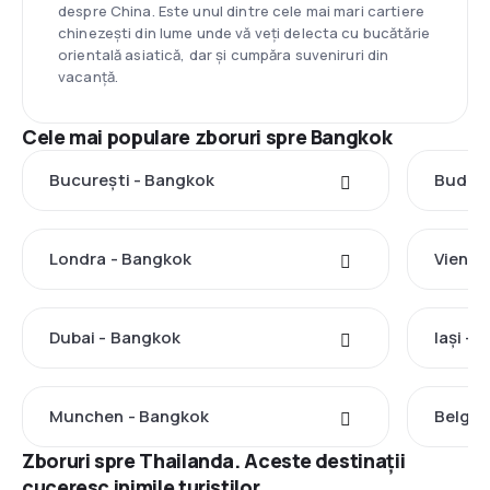
despre China. Este unul dintre cele mai mari cartiere
chinezești din lume unde vă veți delecta cu bucătărie
orientală asiatică, dar și cumpăra suveniruri din
vacanță.
Cele mai populare zboruri spre Bangkok
București - Bangkok
Budape
Londra - Bangkok
Viena 
Dubai - Bangkok
Iași -
Munchen - Bangkok
Belgra
Zboruri spre Thailanda. Aceste destinații
cuceresc inimile turiștilor