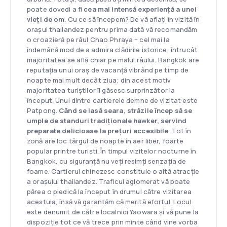
poate dovedi a fi
cea mai intensă experiență a unei
vieți de om
. Cu ce să începem? De vă aflați în vizită în
orașul thailandez pentru prima dată vă recomandăm
o croazieră pe râul Chao Phraya – cel mai la
îndemână mod de a admira clădirile istorice, întrucât
majoritatea se află chiar pe malul râului. Bangkok are
reputația unui oraș de vacanță vibrând pe timp de
noapte mai mult decât ziua; din acest motiv
majoritatea turiștilor îl găsesc surprinzător la
început. Unul dintre cartierele demne de vizitat este
Patpong.
Când se lasă seara, străzile încep să se
umple de standuri tradiționale hawker, servind
preparate delicioase la prețuri accesibile
. Tot în
zonă are loc târgul de noapte în aer liber, foarte
popular printre turiști. În timpul vizitelor nocturne în
Bangkok, cu siguranță nu veți resimți senzația de
foame. Cartierul chinezesc constituie o altă atracție
a orașului thailandez. Traficul aglomerat vă poate
părea o piedică la început în drumul către vizitarea
acestuia, însă vă garantăm că merită efortul. Locul
este denumit de către localnici Yaowara și vă pune la
dispoziție tot ce vă trece prin minte când vine vorba