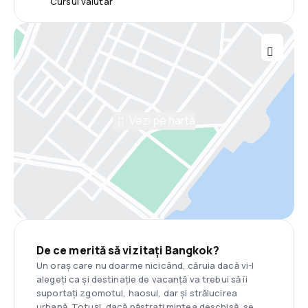
Cursul valutar
Vezi pe hartă
De ce merită să vizitați Bangkok?
Un oraș care nu doarme nicicând, căruia dacă vi-l
alegeți ca și destinație de vacanță va trebui să îi
suportați zgomotul, haosul, dar și strălucirea
urbană. Totuși, dacă păstrați mintea deschisă, se