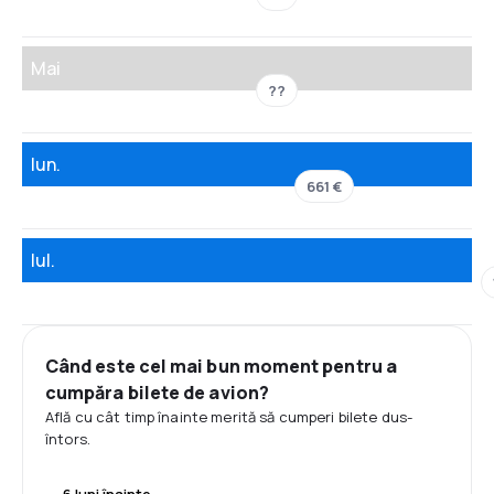
Mai
??
Iun.
661 €
Iul.
Când este cel mai bun moment pentru a
cumpăra bilete de avion?
Află cu cât timp înainte merită să cumperi bilete dus-
întors.