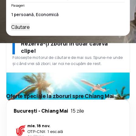
Pasageri
Căutare
Rezervă-ți zborul în doar câteva
clipe!
Folosește motorul de căutare de mai sus. Spune-ne unde
și când vrei să zbori, iar noi ne ocupăm de rest.
Oferte speciale la zboruri spre Chiang Mai
București
-
Chiang Mai
15 zile
mie. 18 nov.
OTP
-
CNX
·
1 escală