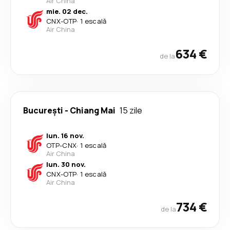
Air China
mie. 02 dec.
CNX
-
OTP
·
1 escală
Air China
634 €
de la
București
-
Chiang Mai
15 zile
lun. 16 nov.
OTP
-
CNX
·
1 escală
Air China
lun. 30 nov.
CNX
-
OTP
·
1 escală
Air China
734 €
de la