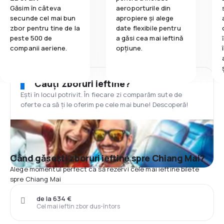
Găsim în câteva
aeroporturile din
secunde cel mai bun
apropiere și alege
zbor pentru tine de la
date flexibile pentru
peste 500 de
a găsi cea mai ieftină
companii aeriene.
opțiune.
Cauți zboruri ieftine?
Ești în locul potrivit. În fiecare zi comparăm sute de
oferte ca să ți le oferim pe cele mai bune! Descoperă!
Când găsești zboruri ieftine spre Chiang Mai?
Alege momentul perfect ca să rezervi cele mai ieftine bilete
spre Chiang Mai
de la 634 €
Cel mai ieftin zbor dus-întors