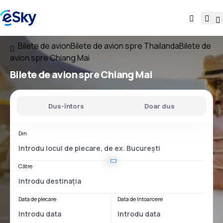
Bilete de avion
Bilete de avion spre Thailanda
Bilete de
avion spre Chiang Mai
Bilete de avion spre Chiang Mai
Dus-întors
Doar dus
Din
Către
Data de plecare
Data de întoarcere