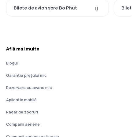
Bilete de avion spre Bo Phut
Bilete
Află mai multe
Blogul
Garanția prețului mic
Rezervare cu avans mic
Aplicație mobilă
Radar de zboruri
Companii aeriene
Companii aeriene naţionale