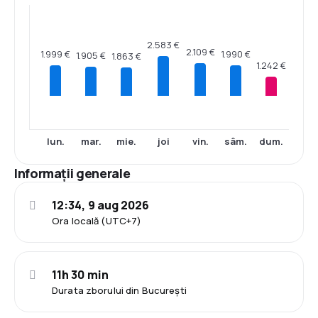
2.583 €
2.109 €
1.999 €
1.990 €
1.905 €
1.863 €
1.242 €
lun.
mar.
mie.
joi
vin.
sâm.
dum.
Informații generale
12:34, 9 aug 2026
Ora locală (UTC+7)
11h 30 min
Durata zborului din București