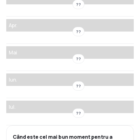
??
Apr.
??
Mai
??
Iun.
??
Iul.
??
Când este cel mai bun moment pentru a