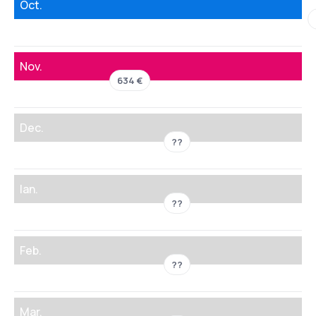
Oct.
Nov.
634 €
Dec.
??
Ian.
??
Feb.
??
Mar.