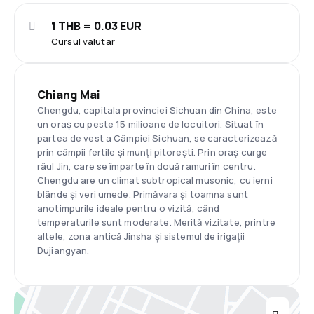
1 THB = 0.03 EUR
Cursul valutar
Chiang Mai
Chengdu, capitala provinciei Sichuan din China, este
un oraș cu peste 15 milioane de locuitori. Situat în
partea de vest a Câmpiei Sichuan, se caracterizează
prin câmpii fertile și munți pitorești. Prin oraș curge
râul Jin, care se împarte în două ramuri în centru.
Chengdu are un climat subtropical musonic, cu ierni
blânde și veri umede. Primăvara și toamna sunt
anotimpurile ideale pentru o vizită, când
temperaturile sunt moderate. Merită vizitate, printre
altele, zona antică Jinsha și sistemul de irigații
Dujiangyan.