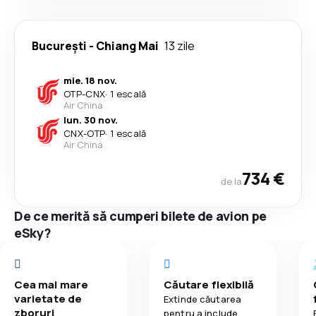
București
-
Chiang Mai
13 zile
mie. 18 nov.
OTP
-
CNX
·
1 escală
Air China
lun. 30 nov.
CNX
-
OTP
·
1 escală
Air China
734 €
de la
De ce merită să cumperi bilete de avion pe
eSky?
Cea mai mare
Căutare flexibilă
varietate de
Extinde căutarea
zboruri
pentru a include