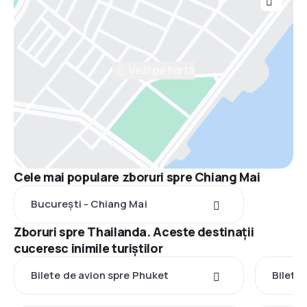
Vezi pe hartă
Cele mai populare zboruri spre Chiang Mai
București - Chiang Mai
Zboruri spre Thailanda. Aceste destinații
cuceresc inimile turiștilor
Bilete de avion spre Phuket
Bilete