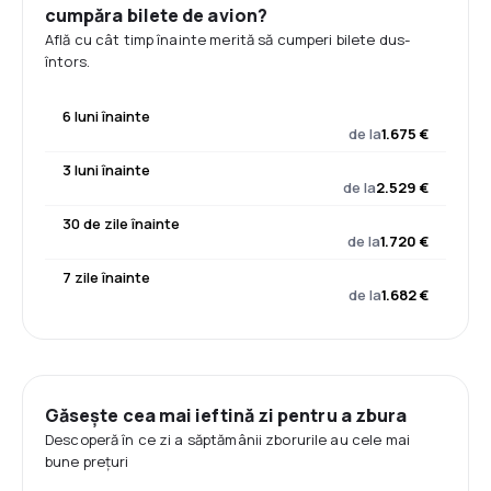
cumpăra bilete de avion?
Află cu cât timp înainte merită să cumperi bilete dus-
întors.
6 luni înainte
de la
1.675 €
3 luni înainte
de la
2.529 €
30 de zile înainte
de la
1.720 €
7 zile înainte
de la
1.682 €
Găsește cea mai ieftină zi pentru a zbura
Descoperă în ce zi a săptămânii zborurile au cele mai
bune prețuri