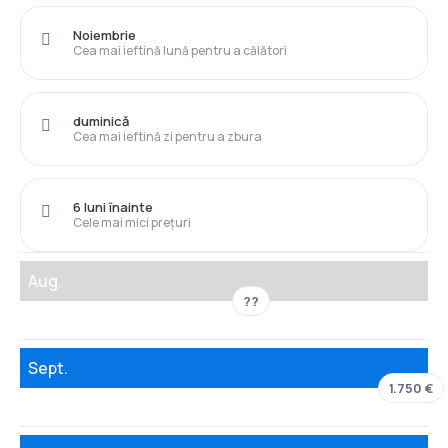
Noiembrie
Cea mai ieftină lună pentru a călători
duminică
Cea mai ieftină zi pentru a zbura
6 luni înainte
Cele mai mici prețuri
Aug.
??
Sept.
1.750 €