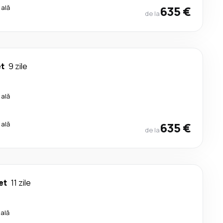
cală
635 €
de la
t
9 zile
cală
cală
635 €
de la
et
11 zile
cală