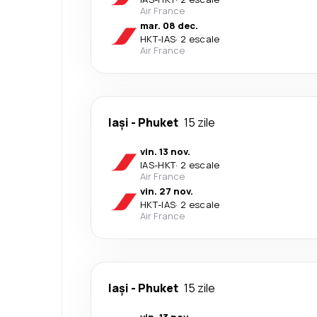
Air France
mar. 08 dec.
HKT
-
IAS
·
2 escale
Air France
Iași
-
Phuket
15 zile
vin. 13 nov.
IAS
-
HKT
·
2 escale
Air France
vin. 27 nov.
HKT
-
IAS
·
2 escale
Air France
Iași
-
Phuket
15 zile