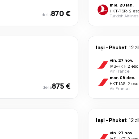
mie. 20 ian.
870 €
HKT
-
TSR
·
2 es
de la
Turkish Airlines
Iași
-
Phuket
12 zi
vin. 27 nov.
IAS
-
HKT
·
2 esc
Air France
mar. 08 dec.
875 €
HKT
-
IAS
·
2 esc
de la
Air France
Iași
-
Phuket
12 zi
vin. 27 nov.
IAS
-
HKT
·
2 esc