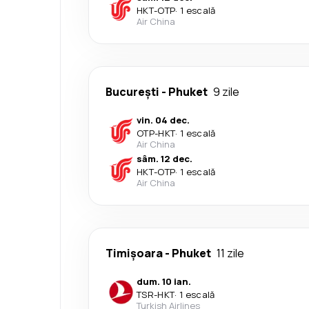
HKT
-
OTP
·
1 escală
Air China
București
-
Phuket
9 zile
vin. 04 dec.
OTP
-
HKT
·
1 escală
Air China
sâm. 12 dec.
HKT
-
OTP
·
1 escală
Air China
Timișoara
-
Phuket
11 zile
dum. 10 ian.
TSR
-
HKT
·
1 escală
Turkish Airlines