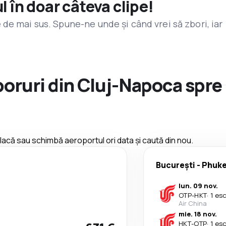
l în doar câteva clipe!
de mai sus. Spune-ne unde și când vrei să zbori, iar
zboruri din Cluj-Napoca spr
 placă sau schimbă aeroportul ori data și caută din nou.
București
-
Phuke
lun. 09 nov.
OTP
-
HKT
·
1 es
Air China
mie. 18 nov.
HKT
-
OTP
·
1 es