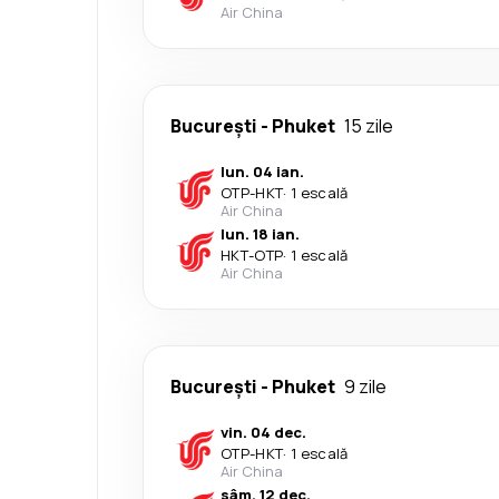
Air China
București
-
Phuket
15 zile
lun. 04 ian.
OTP
-
HKT
·
1 escală
Air China
lun. 18 ian.
HKT
-
OTP
·
1 escală
Air China
București
-
Phuket
9 zile
vin. 04 dec.
OTP
-
HKT
·
1 escală
Air China
sâm. 12 dec.