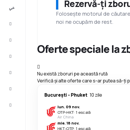
Rezervă-ți zboru
All-
inclusive
Folosește motorul de căutare 
noi ne ocupăm de rest.
City
Break
Cazare
Oferte speciale la 
Oferte
Finalizează
Nu există zboruri pe această rută
călătoria
Verifică și alte oferte care s-ar putea să-ți
Inspiraţie şi
recomandări
București
-
Phuket
10 zile
Servicii
lun. 09 nov.
clienți
OTP
-
HKT
·
1 escală
Air China
mie. 18 nov.
HKT
-
OTP
·
1 escală