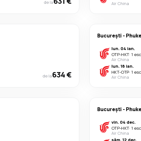
631 €
de la
Air China
București
-
Phuke
lun. 04 ian.
OTP
-
HKT
·
1 es
Air China
lun. 18 ian.
634 €
HKT
-
OTP
·
1 es
de la
Air China
București
-
Phuke
vin. 04 dec.
OTP
-
HKT
·
1 es
Air China
sâm. 12 dec.