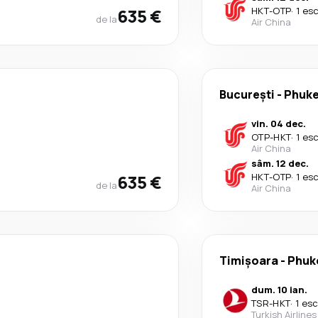
635 €
HKT
-
OTP
·
1 es
de la
Air China
București
-
Phuke
vin. 04 dec.
OTP
-
HKT
·
1 es
Air China
sâm. 12 dec.
635 €
HKT
-
OTP
·
1 es
de la
Air China
Timișoara
-
Phuk
dum. 10 ian.
TSR
-
HKT
·
1 es
Turkish Airlines