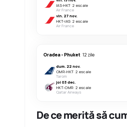
vin. 13 nov.
IAS
-
HKT
·
2 escale
Air France
vin. 27 nov.
HKT
-
IAS
·
2 escale
Air France
Oradea
-
Phuket
12 zile
dum. 22 nov.
OMR
-
HKT
·
2 escale
Tarom
joi 03 dec.
HKT
-
OMR
·
2 escale
Qatar Airways
De ce merită să cum