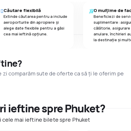
Căutare flexibilă
O mulțime de faci
Extinde căutarea pentru a include
Beneficiezi de servic
aeroporturile din apropiere și
suplimentare: asigu
alege date flexibile pentru a găsi
călătorie, asigurare
cea mai ieftină opțiune.
anulare, închirieri a
la destinaţie și mult
ftine?
are zi comparăm sute de oferte ca să ți le oferim pe
i ieftine spre Phuket?
 cele mai ieftine bilete spre Phuket