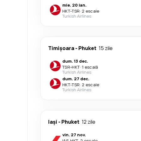
mie. 20 ian.
HKT
-
TSR
·
2 escale
Turkish Airlines
Timișoara
-
Phuket
15 zile
dum. 13 dec.
TSR
-
HKT
·
1 escală
Turkish Airlines
dum. 27 dec.
HKT
-
TSR
·
2 escale
Turkish Airlines
Iași
-
Phuket
12 zile
vin. 27 nov.
IAS
-
HKT
·
2 escale