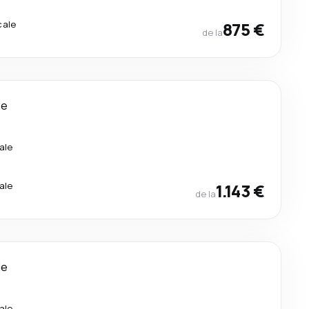
cale
875 €
de la
le
ale
ale
1.143 €
de la
le
ale