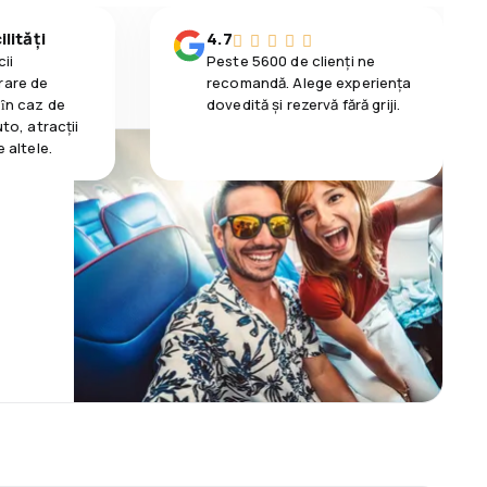
lități
4.7
ii
Peste 5600 de clienți ne
rare de
recomandă. Alege experiența
 ȋn caz de
dovedită și rezervă fără griji.
uto, atracții
e altele.