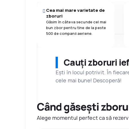
Cea mai mare varietate de
zboruri
Găsim în câteva secunde cel mai
bun zbor pentru tine de la peste
500 de companii aeriene.
Cauți zboruri ie
Ești în locul potrivit. În fiec
cele mai bune! Descoperă!
Când găsești zborur
Alege momentul perfect ca să rezervi