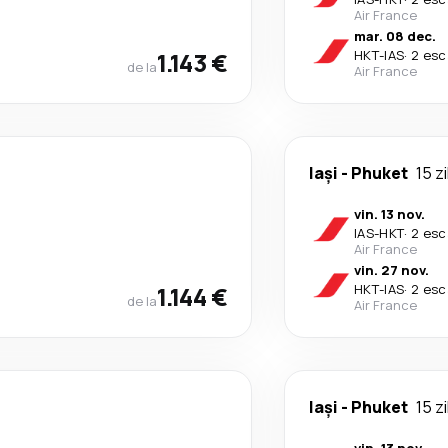
Air France
mar. 08 dec.
1.143 €
HKT
-
IAS
·
2 esc
de la
Air France
Iași
-
Phuket
15 zi
vin. 13 nov.
IAS
-
HKT
·
2 esc
Air France
vin. 27 nov.
1.144 €
HKT
-
IAS
·
2 esc
de la
Air France
Iași
-
Phuket
15 zi