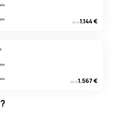
ale
ale
1.144 €
de la
e
ale
ale
1.567 €
de la
y?