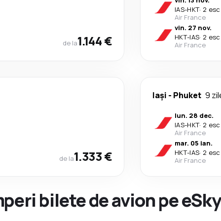
vin. 13 nov.
IAS
-
HKT
·
2 esc
Air France
vin. 27 nov.
1.144 €
HKT
-
IAS
·
2 esc
de la
Air France
Iași
-
Phuket
9 zil
lun. 28 dec.
IAS
-
HKT
·
2 esc
Air France
mar. 05 ian.
1.333 €
HKT
-
IAS
·
2 esc
de la
Air France
peri bilete de avion pe eSk