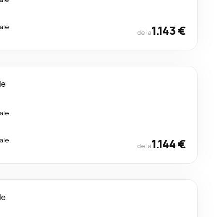
ale
1.143 €
de la
le
ale
ale
1.144 €
de la
le