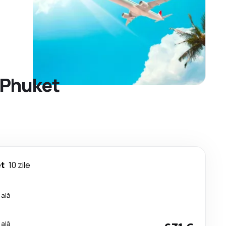
e Phuket
t
10 zile
cală
cală