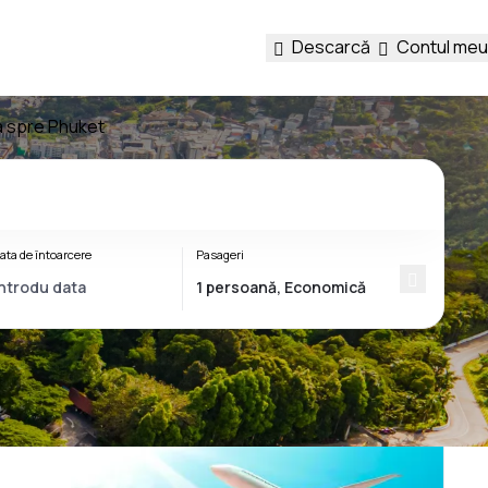
Descarcă
Contul meu
a spre Phuket
ata de întoarcere
Pasageri