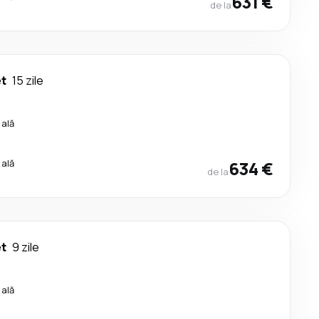
631 €
de la
t
15 zile
cală
cală
634 €
de la
t
9 zile
cală