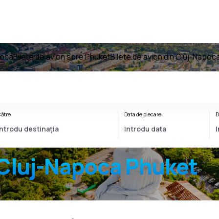
poca
Bilete de avion spre Phuket
Bilete de avion din Cluj-Napoc
ătre
Data de plecare
D
Cluj-Napoca Phuket