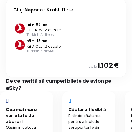
Cluj-Napoca
-
Krabi
11 zile
mie. 05 mai
CLJ
-
KBV
·
2 escale
Turkish Airlines
sâm. 15 mai
KBV
-
CLJ
·
2 escale
Turkish Airlines
1.102 €
de la
De ce merită să cumperi bilete de avion pe
eSky?
Cea mai mare
Căutare flexibilă
varietate de
Extinde căutarea
zboruri
pentru a include
Găsim în câteva
aeroporturile din