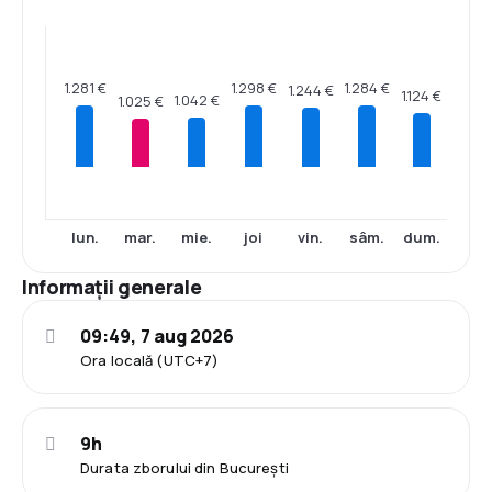
1.298 €
1.284 €
1.281 €
1.244 €
1.124 €
1.042 €
1.025 €
lun.
mar.
mie.
joi
vin.
sâm.
dum.
Informații generale
09:49, 7 aug 2026
Ora locală (UTC+7)
9h
Durata zborului din București