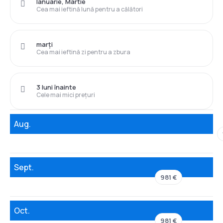
Ianuarie, Martie
Cea mai ieftină lună pentru a călători
marți
Cea mai ieftină zi pentru a zbura
3 luni înainte
Cele mai mici prețuri
Aug.
Sept.
981 €
Oct.
981 €