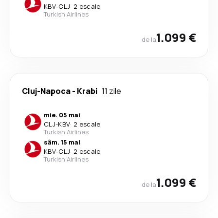
KBV
-
CLJ
·
2 escale
Turkish Airlines
1.099 €
de la
Cluj-Napoca
-
Krabi
11 zile
mie. 05 mai
CLJ
-
KBV
·
2 escale
Turkish Airlines
sâm. 15 mai
KBV
-
CLJ
·
2 escale
Turkish Airlines
1.099 €
de la