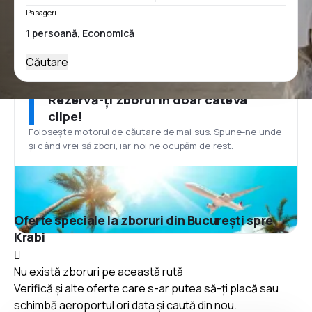
Pasageri
Căutare
Rezervă-ți zborul în doar câteva
clipe!
Folosește motorul de căutare de mai sus. Spune-ne unde
și când vrei să zbori, iar noi ne ocupăm de rest.
Oferte speciale la zboruri din București spre
Krabi
Nu există zboruri pe această rută
Verifică și alte oferte care s-ar putea să-ți placă sau
schimbă aeroportul ori data și caută din nou.