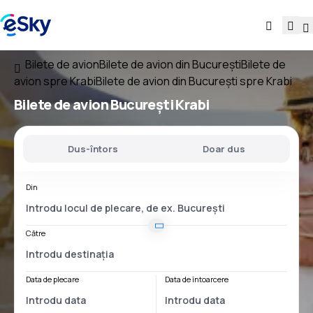
Bilete de avion
Bilete de avion din București
Bilete de
avion spre Krabi
Bilete de avion din București spre Krabi
Bilete de avion
București Krabi
Dus-întors
Doar dus
Din
Către
Data de plecare
Data de întoarcere