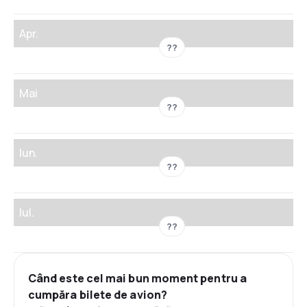
Apr.
??
Mai
??
Iun.
??
Iul.
??
Când este cel mai bun moment pentru a
cumpăra bilete de avion?