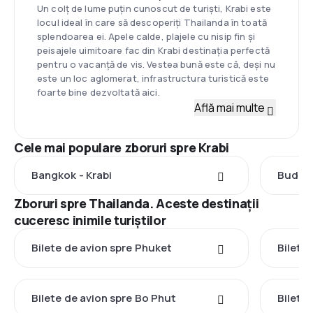
Un colț de lume puțin cunoscut de turiști, Krabi este
locul ideal în care să descoperiți Thailanda în toată
splendoarea ei. Apele calde, plajele cu nisip fin și
peisajele uimitoare fac din Krabi destinația perfectă
pentru o vacanță de vis. Vestea bună este că, deși nu
este un loc aglomerat, infrastructura turistică este
foarte bine dezvoltată aici.
Află mai multe
Cele mai populare zboruri spre Krabi
Bangkok - Krabi
Budape
Zboruri spre Thailanda. Aceste destinații
cuceresc inimile turiștilor
Bilete de avion spre Phuket
Bilete
Bilete de avion spre Bo Phut
Bilete