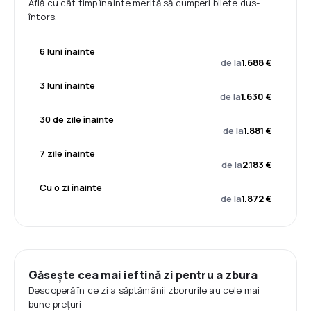
Află cu cât timp înainte merită să cumperi bilete dus-
întors.
6 luni înainte
de la
1.688 €
3 luni înainte
de la
1.630 €
30 de zile înainte
de la
1.881 €
7 zile înainte
de la
2.183 €
Cu o zi înainte
de la
1.872 €
Găsește cea mai ieftină zi pentru a zbura
Descoperă în ce zi a săptămânii zborurile au cele mai
bune prețuri