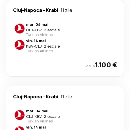
Cluj-Napoca
-
Krabi
11 zile
mar. 04 mai
CLJ
-
KBV
·
2 escale
Turkish Airlines
vin. 14 mai
KBV
-
CLJ
·
2 escale
Turkish Airlines
1.100 €
de la
Cluj-Napoca
-
Krabi
11 zile
mar. 04 mai
CLJ
-
KBV
·
2 escale
Turkish Airlines
vin. 14 mai