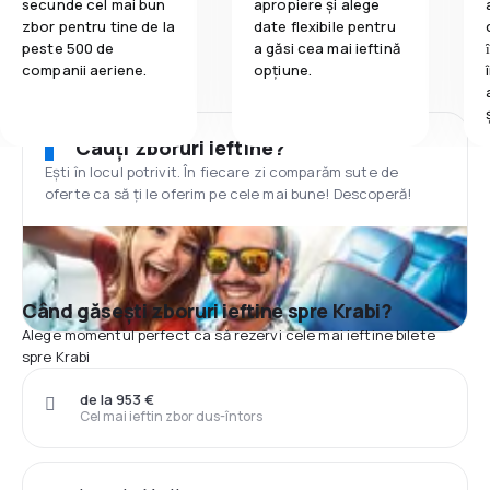
secunde cel mai bun
apropiere și alege
zbor pentru tine de la
date flexibile pentru
peste 500 de
a găsi cea mai ieftină
companii aeriene.
opțiune.
Cauți zboruri ieftine?
Ești în locul potrivit. În fiecare zi comparăm sute de
oferte ca să ți le oferim pe cele mai bune! Descoperă!
Când găsești zboruri ieftine spre Krabi?
Alege momentul perfect ca să rezervi cele mai ieftine bilete
spre Krabi
de la 953 €
Cel mai ieftin zbor dus-întors