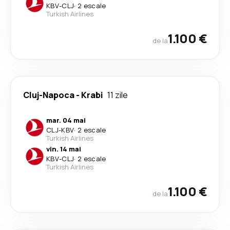
KBV
-
CLJ
·
2 escale
Turkish Airlines
1.100 €
de la
Cluj-Napoca
-
Krabi
11 zile
mar. 04 mai
CLJ
-
KBV
·
2 escale
Turkish Airlines
vin. 14 mai
KBV
-
CLJ
·
2 escale
Turkish Airlines
1.100 €
de la