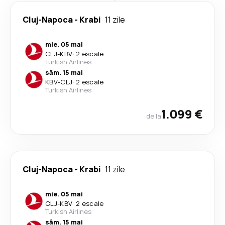
Cluj-Napoca
-
Krabi
11 zile
mie. 05 mai
CLJ
-
KBV
·
2 escale
Turkish Airlines
sâm. 15 mai
KBV
-
CLJ
·
2 escale
Turkish Airlines
1.099 €
de la
Cluj-Napoca
-
Krabi
11 zile
mie. 05 mai
CLJ
-
KBV
·
2 escale
Turkish Airlines
sâm. 15 mai