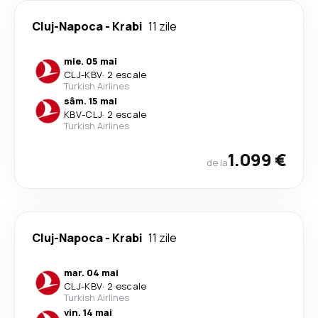
Cluj-Napoca
-
Krabi
11 zile
mie. 05 mai
CLJ
-
KBV
·
2 escale
Turkish Airlines
sâm. 15 mai
KBV
-
CLJ
·
2 escale
Turkish Airlines
1.099 €
de la
Cluj-Napoca
-
Krabi
11 zile
mar. 04 mai
CLJ
-
KBV
·
2 escale
Turkish Airlines
vin. 14 mai