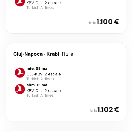
KBV
-
CLJ
·
2 escale
Turkish Airlines
1.100 €
de la
Cluj-Napoca
-
Krabi
11 zile
mie. 05 mai
CLJ
-
KBV
·
2 escale
Turkish Airlines
sâm. 15 mai
KBV
-
CLJ
·
2 escale
Turkish Airlines
1.102 €
de la