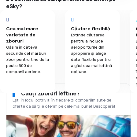
eSky?
Cea mai mare
Căutare flexibilă
varietate de
Extinde căutarea
zboruri
pentru a include
Găsim în câteva
aeroporturile din
secunde cel mai bun
apropiere și alege
zbor pentru tine de la
date flexibile pentru
peste 500 de
a găsi cea mai ieftină
companii aeriene.
opțiune.
Cauți zboruri ieftine?
Ești în locul potrivit. În fiecare zi comparăm sute de
oferte ca să ți le oferim pe cele mai bune! Descoperă!