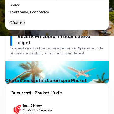
Pasageri
Căutare
Rezervă-ți zborul în doar câteva
clipe!
Folosește motorul de căutare de mai sus. Spune-ne unde
și când vrei să zbori, iar noi ne ocupăm de rest.
Oferte speciale la zboruri spre Phuket
București
-
Phuket
10 zile
lun. 09 nov.
OTP
-
HKT
·
1 escală