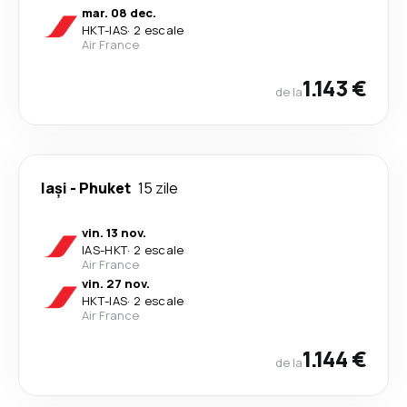
mar. 08 dec.
HKT
-
IAS
·
2 escale
Air France
1.143 €
de la
Iași
-
Phuket
15 zile
vin. 13 nov.
IAS
-
HKT
·
2 escale
Air France
vin. 27 nov.
HKT
-
IAS
·
2 escale
Air France
1.144 €
de la