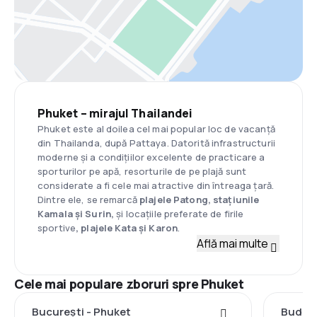
Phuket – mirajul Thailandei
Phuket este al doilea cel mai popular loc de vacanță
din Thailanda, după Pattaya. Datorită infrastructurii
moderne și a condițiilor excelente de practicare a
sporturilor pe apă, resorturile de pe plajă sunt
considerate a fi cele mai atractive din întreaga țară.
Dintre ele, se remarcă
plajele Patong, stațiunile
Kamala și Surin,
și locațiile preferate de firile
sportive
, plajele Kata și Karon
.
Află mai multe
Cele mai populare zboruri spre Phuket
București - Phuket
Budape