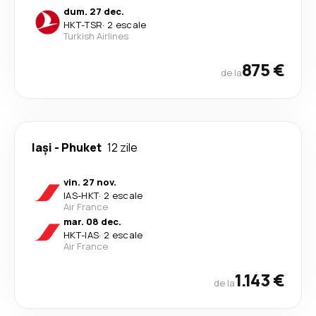
dum. 27 dec.
HKT
-
TSR
·
2 escale
Turkish Airlines
875 €
de la
Iași
-
Phuket
12 zile
vin. 27 nov.
IAS
-
HKT
·
2 escale
Air France
mar. 08 dec.
HKT
-
IAS
·
2 escale
Air France
1.143 €
de la