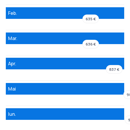
Feb.
635 €
Mar.
636 €
Apr.
837 €
Mai
9
Iun.