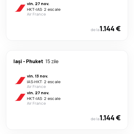
vin. 27 nov.
HKT
-
IAS
·
2 escale
Air France
1.144 €
de la
Iași
-
Phuket
15 zile
vin. 13 nov.
IAS
-
HKT
·
2 escale
Air France
vin. 27 nov.
HKT
-
IAS
·
2 escale
Air France
1.144 €
de la