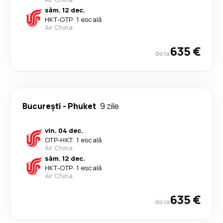
sâm. 12 dec.
HKT
-
OTP
·
1 escală
Air China
635 €
de la
București
-
Phuket
9 zile
vin. 04 dec.
OTP
-
HKT
·
1 escală
Air China
sâm. 12 dec.
HKT
-
OTP
·
1 escală
Air China
635 €
de la