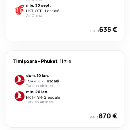
mie. 30 sept.
HKT
-
OTP
·
1 escală
Air China
635 €
de la
Timișoara
-
Phuket
11 zile
dum. 10 ian.
TSR
-
HKT
·
1 escală
Turkish Airlines
mie. 20 ian.
HKT
-
TSR
·
2 escale
Turkish Airlines
870 €
de la