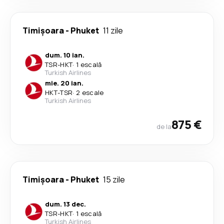
Timișoara
-
Phuket
11 zile
dum. 10 ian.
TSR
-
HKT
·
1 escală
Turkish Airlines
mie. 20 ian.
HKT
-
TSR
·
2 escale
Turkish Airlines
875 €
de la
Timișoara
-
Phuket
15 zile
dum. 13 dec.
TSR
-
HKT
·
1 escală
Turkish Airlines