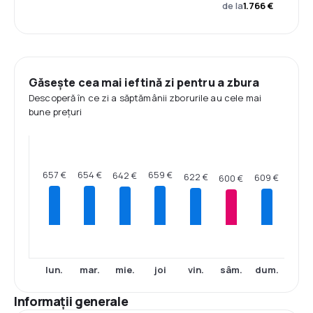
de la
1.766 €
Găsește cea mai ieftină zi pentru a zbura
Descoperă în ce zi a săptămânii zborurile au cele mai
bune prețuri
659 €
657 €
654 €
642 €
622 €
609 €
600 €
lun.
mar.
mie.
joi
vin.
sâm.
dum.
Informații generale