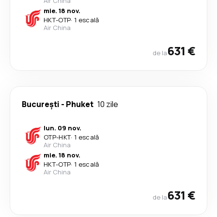
Air China
mie. 18 nov.
HKT
-
OTP
·
1 escală
Air China
631 €
de la
București
-
Phuket
10 zile
lun. 09 nov.
OTP
-
HKT
·
1 escală
Air China
mie. 18 nov.
HKT
-
OTP
·
1 escală
Air China
631 €
de la