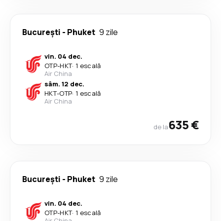
București
-
Phuket
9 zile
vin. 04 dec.
OTP
-
HKT
·
1 escală
Air China
sâm. 12 dec.
HKT
-
OTP
·
1 escală
Air China
635 €
de la
București
-
Phuket
9 zile
vin. 04 dec.
OTP
-
HKT
·
1 escală
Air China