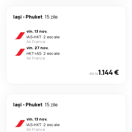
Iași
-
Phuket
15 zile
vin. 13 nov.
IAS
-
HKT
·
2 escale
Air France
vin. 27 nov.
HKT
-
IAS
·
2 escale
Air France
1.144 €
de la
Iași
-
Phuket
15 zile
vin. 13 nov.
IAS
-
HKT
·
2 escale
Air France