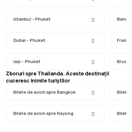
Istanbul - Phuket
Bangko
Dubai - Phuket
Frankf
Iași - Phuket
Bruxel
Zboruri spre Thailanda. Aceste destinații
cuceresc inimile turiștilor
Bilete de avion spre Bangkok
Bilete 
Bilete de avion spre Rayong
Bilete