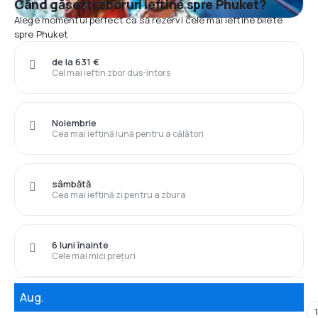
Când găsești zboruri ieftine spre Phuket?
Alege momentul perfect ca să rezervi cele mai ieftine bilete
spre Phuket
de la 631 €
Cel mai ieftin zbor dus-întors
Noiembrie
Cea mai ieftină lună pentru a călători
sâmbătă
Cea mai ieftină zi pentru a zbura
6 luni înainte
Cele mai mici prețuri
Aug.