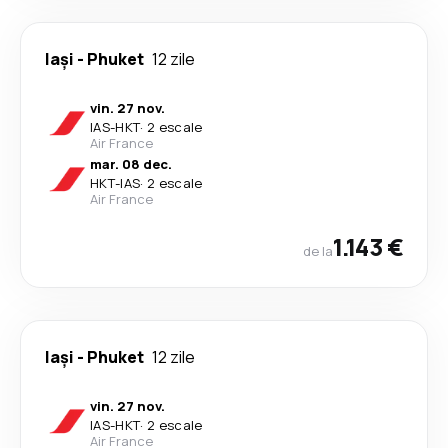
Iași
-
Phuket
12 zile
vin. 27 nov.
IAS
-
HKT
·
2 escale
Air France
mar. 08 dec.
HKT
-
IAS
·
2 escale
Air France
1.143 €
de la
Iași
-
Phuket
12 zile
vin. 27 nov.
IAS
-
HKT
·
2 escale
Air France