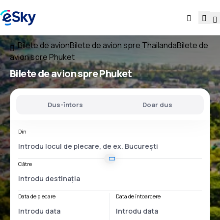
Bilete de avion
Bilete de avion spre Thailanda
Bilete de
avion spre Phuket
Bilete de avion spre Phuket
Dus-întors
Doar dus
Din
Către
Data de plecare
Data de întoarcere