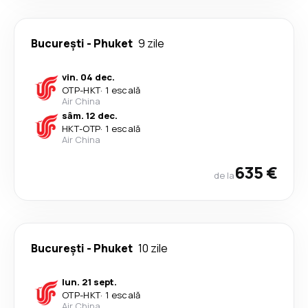
București
-
Phuket
9 zile
vin. 04 dec.
OTP
-
HKT
·
1 escală
Air China
sâm. 12 dec.
HKT
-
OTP
·
1 escală
Air China
635 €
de la
București
-
Phuket
10 zile
lun. 21 sept.
OTP
-
HKT
·
1 escală
Air China