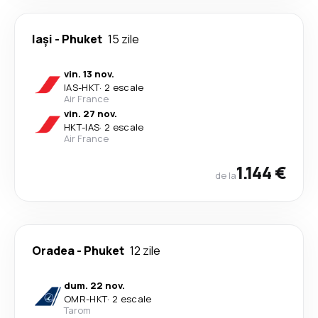
Iași
-
Phuket
15 zile
vin. 13 nov.
IAS
-
HKT
·
2 escale
Air France
vin. 27 nov.
HKT
-
IAS
·
2 escale
Air France
1.144 €
de la
Oradea
-
Phuket
12 zile
dum. 22 nov.
OMR
-
HKT
·
2 escale
Tarom